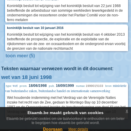
Koninklijk besluit tot wijziging van het koninklijk besluit van 22 juni 1988
betreffende de arbeidsduur van sommige werklieden tewerkgesteld in de
ondernemingen die ressorteren onder het Paritair Comité voor de non-
ferro metalen
koninklijk besluit van 10 januari 2016
Koninklijk besluit tot wijziging van het koninklijk besluit van 4 oktober 2013
betreffende de prospectie, de exploratie en de exploitatie van de
rijkdommen van de zee- en oceaanbodem en de ondergrond ervan voorbij
de grenzen van de nationale rechtsmacht
toon meer (5)
Teksten waarnaar verwezen wordt in dit document:
wet van 18 juni 1998
wet
ministerie
18/06/1998
16/09/1999
1999015103
type
prom.
pub.
numac
bron
van buitenlandse zaken, buitenlandse handel en internationale samenwerking
Wet houdende instemming met het Verdrag van de Verenigde Naties
inzake het recht van de Zee, gedaan te Montego Bay op 10 december
1982 en de Overeenkomst inzake de tenuitvoerlegging van deel XI van het
x
Verdrag van de Verenigde Naties inzake het recht van de Zee van 10
Etaamb.be maakt gebruik van cookies
december 1982, gedaan te New York op 28 juli 1994 (2)
Etaamb.be gebruikt cookies om uw taalvoorkeur te onthouden en om beter
te begrijpen hoe etaamb.be gebruikt wordt.
Doorgaan
Meer details