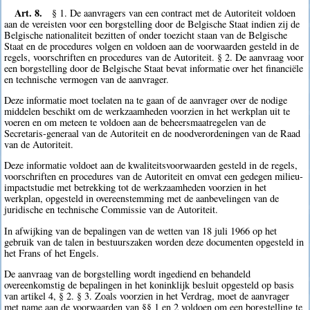
Art. 8.
§ 1. De aanvragers van een contract met de Autoriteit voldoen
aan de vereisten voor een borgstelling door de Belgische Staat indien zij de
Belgische nationaliteit bezitten of onder toezicht staan van de Belgische
Staat en de procedures volgen en voldoen aan de voorwaarden gesteld in de
regels, voorschriften en procedures van de Autoriteit. § 2. De aanvraag voor
een borgstelling door de Belgische Staat bevat informatie over het financiële
en technische vermogen van de aanvrager.
Deze informatie moet toelaten na te gaan of de aanvrager over de nodige
middelen beschikt om de werkzaamheden voorzien in het werkplan uit te
voeren en om meteen te voldoen aan de beheersmaatregelen van de
Secretaris-generaal van de Autoriteit en de noodverordeningen van de Raad
van de Autoriteit.
Deze informatie voldoet aan de kwaliteitsvoorwaarden gesteld in de regels,
voorschriften en procedures van de Autoriteit en omvat een gedegen milieu-
impactstudie met betrekking tot de werkzaamheden voorzien in het
werkplan, opgesteld in overeenstemming met de aanbevelingen van de
juridische en technische Commissie van de Autoriteit.
In afwijking van de bepalingen van de wetten van 18 juli 1966 op het
gebruik van de talen in bestuurszaken worden deze documenten opgesteld in
het Frans of het Engels.
De aanvraag van de borgstelling wordt ingediend en behandeld
overeenkomstig de bepalingen in het koninklijk besluit opgesteld op basis
van artikel 4, § 2. § 3. Zoals voorzien in het Verdrag, moet de aanvrager
met name aan de voorwaarden van §§ 1 en 2 voldoen om een borgstelling te