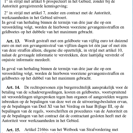
1° in strijd met artikel 6 prospecteert in het Gebied, zonder bij de
Autoriteit geregistreerde kennisgeving;
2° in strijd met artikel 7, zonder een contract met de Autoriteit,
werkzaamheden in het Gebied uitvoert.
In geval van herhaling binnen de termijn van drie jaar die op een
veroordeling volgt, worden de hierboven voorziene gevangenisstraffen en
geldboetes op het dubbele van het maximum gebracht.
Art. 13.
Wordt gestraft met een geldboete van vijftig euro tot duizend
euro en met een gevangenisstraf van vijftien dagen tot één jaar of met één
van deze straffen alleen, diegene die opzettelijk, in strijd met artikel 10,
nalaat de gevraagde informatie te verstrekken, deze laattijdig verstrekt of
onjuiste informatie meedeelt.
In geval van herhaling binnen de termijn van drie jaar die op een
veroordeling volgt, worden de hierboven voorziene gevangenisstraffen en
geldboetes op het dubbel van het maximum gebracht.
Art. 14.
De rechtspersonen zijn burgerrechtelijk aansprakelijk voor de
betaling van de schadevergoedingen, kosten en geldboetes, voortspruitend
uit veroordelingen uitgesproken tegen hun organen of aangestelden wegens
inbreuken op de bepalingen van deze wet en de uitvoeringsbesluiten ervan,
op de bepalingen van Deel XI van het Verdrag en haar Bijlage III, op de
bepalingen van de regels, voorschriften en procedures van de Autoriteit en
op de bepalingen van het contract dat de contractant gesloten heeft met de
Autoriteit voor werkzaamheden in het Gebied.
Art. 15.
Artikel 216bis van het Wetboek van Strafvordering met