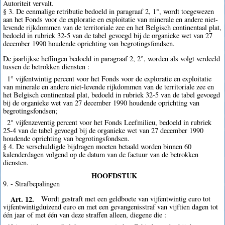
Autoriteit vervalt.
§ 3. De eenmalige retributie bedoeld in paragraaf 2, 1°, wordt toegewezen
aan het Fonds voor de exploratie en exploitatie van minerale en andere niet-
levende rijkdommen van de territoriale zee en het Belgisch continentaal plat,
bedoeld in rubriek 32-5 van de tabel gevoegd bij de organieke wet van 27
december 1990 houdende oprichting van begrotingsfondsen.
De jaarlijkse heffingen bedoeld in paragraaf 2, 2°, worden als volgt verdeeld
tussen de betrokken diensten :
1° vijfentwintig percent voor het Fonds voor de exploratie en exploitatie
van minerale en andere niet-levende rijkdommen van de territoriale zee en
het Belgisch continentaal plat, bedoeld in rubriek 32-5 van de tabel gevoegd
bij de organieke wet van 27 december 1990 houdende oprichting van
begrotingsfondsen;
2° vijfenzeventig percent voor het Fonds Leefmilieu, bedoeld in rubriek
25-4 van de tabel gevoegd bij de organieke wet van 27 december 1990
houdende oprichting van begrotingsfondsen.
§ 4. De verschuldigde bijdragen moeten betaald worden binnen 60
kalenderdagen volgend op de datum van de factuur van de betrokken
diensten.
HOOFDSTUK
9. - Strafbepalingen
Art. 12.
Wordt gestraft met een geldboete van vijfentwintig euro tot
vijfentwintigduizend euro en met een gevangenisstraf van vijftien dagen tot
één jaar of met één van deze straffen alleen, diegene die :