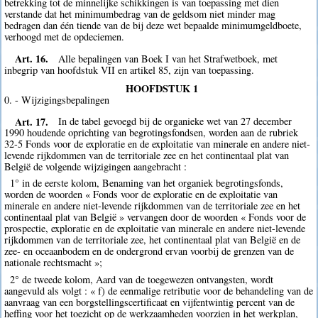
betrekking tot de minnelijke schikkingen is van toepassing met dien
verstande dat het minimumbedrag van de geldsom niet minder mag
bedragen dan één tiende van de bij deze wet bepaalde minimumgeldboete,
verhoogd met de opdeciemen.
Art. 16.
Alle bepalingen van Boek I van het Strafwetboek, met
inbegrip van hoofdstuk VII en artikel 85, zijn van toepassing.
HOOFDSTUK 1
0. - Wijzigingsbepalingen
Art. 17.
In de tabel gevoegd bij de organieke wet van 27 december
1990 houdende oprichting van begrotingsfondsen, worden aan de rubriek
32-5 Fonds voor de exploratie en de exploitatie van minerale en andere niet-
levende rijkdommen van de territoriale zee en het continentaal plat van
België de volgende wijzigingen aangebracht :
1° in de eerste kolom, Benaming van het organiek begrotingsfonds,
worden de woorden « Fonds voor de exploratie en de exploitatie van
minerale en andere niet-levende rijkdommen van de territoriale zee en het
continentaal plat van België » vervangen door de woorden « Fonds voor de
prospectie, exploratie en de exploitatie van minerale en andere niet-levende
rijkdommen van de territoriale zee, het continentaal plat van België en de
zee- en oceaanbodem en de ondergrond ervan voorbij de grenzen van de
nationale rechtsmacht »;
2° de tweede kolom, Aard van de toegewezen ontvangsten, wordt
aangevuld als volgt : « f) de eenmalige retributie voor de behandeling van de
aanvraag van een borgstellingscertificaat en vijfentwintig percent van de
heffing voor het toezicht op de werkzaamheden voorzien in het werkplan,