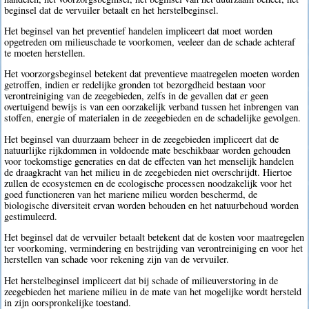
beginsel dat de vervuiler betaalt en het herstelbeginsel.
Het beginsel van het preventief handelen impliceert dat moet worden
opgetreden om milieuschade te voorkomen, veeleer dan de schade achteraf
te moeten herstellen.
Het voorzorgsbeginsel betekent dat preventieve maatregelen moeten worden
getroffen, indien er redelijke gronden tot bezorgdheid bestaan voor
verontreiniging van de zeegebieden, zelfs in de gevallen dat er geen
overtuigend bewijs is van een oorzakelijk verband tussen het inbrengen van
stoffen, energie of materialen in de zeegebieden en de schadelijke gevolgen.
Het beginsel van duurzaam beheer in de zeegebieden impliceert dat de
natuurlijke rijkdommen in voldoende mate beschikbaar worden gehouden
voor toekomstige generaties en dat de effecten van het menselijk handelen
de draagkracht van het milieu in de zeegebieden niet overschrijdt. Hiertoe
zullen de ecosystemen en de ecologische processen noodzakelijk voor het
goed functioneren van het mariene milieu worden beschermd, de
biologische diversiteit ervan worden behouden en het natuurbehoud worden
gestimuleerd.
Het beginsel dat de vervuiler betaalt betekent dat de kosten voor maatregelen
ter voorkoming, vermindering en bestrijding van verontreiniging en voor het
herstellen van schade voor rekening zijn van de vervuiler.
Het herstelbeginsel impliceert dat bij schade of milieuverstoring in de
zeegebieden het mariene milieu in de mate van het mogelijke wordt hersteld
in zijn oorspronkelijke toestand.