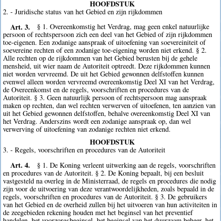
HOOFDSTUK
2. - Juridische status van het Gebied en zijn rijkdommen
Art. 3.
§ 1. Overeenkomstig het Verdrag, mag geen enkel natuurlijke
persoon of rechtspersoon zich een deel van het Gebied of zijn rijkdommen
toe-eigenen. Een zodanige aanspraak of uitoefening van soevereiniteit of
soevereine rechten of een zodanige toe-eigening worden niet erkend. § 2.
Alle rechten op de rijkdommen van het Gebied berusten bij de gehele
mensheid, uit wier naam de Autoriteit optreedt. Deze rijkdommen kunnen
niet worden vervreemd. De uit het Gebied gewonnen delfstoffen kunnen
evenwel alleen worden vervreemd overeenkomstig Deel XI van het Verdrag,
de Overeenkomst en de regels, voorschriften en procedures van de
Autoriteit. § 3. Geen natuurlijk persoon of rechtspersoon mag aanspraak
maken op rechten, dan wel rechten verwerven of uitoefenen, ten aanzien van
uit het Gebied gewonnen delfstoffen, behalve overeenkomstig Deel XI van
het Verdrag. Anderszins wordt een zodanige aanspraak op, dan wel
verwerving of uitoefening van zodanige rechten niet erkend.
HOOFDSTUK
3. - Regels, voorschriften en procedures van de Autoriteit
Art. 4.
§ 1. De Koning verleent uitwerking aan de regels, voorschriften
en procedures van de Autoriteit. § 2. De Koning bepaalt, bij een besluit
vastgesteld na overleg in de Ministerraad, de regels en procedures die nodig
zijn voor de uitvoering van deze verantwoordelijkheden, zoals bepaald in de
regels, voorschriften en procedures van de Autoriteit. § 3. De gebruikers
van het Gebied en de overheid zullen bij het uitvoeren van hun activiteiten in
de zeegebieden rekening houden met het beginsel van het preventief
handelen, het voorzorgsbeginsel, het beginsel van het duurzaam beheer, het