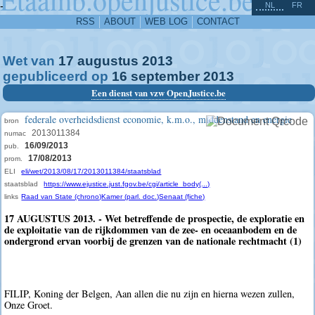
^
-
NL
FR
RSS
ABOUT
WEB LOG
CONTACT
Wet van
17
augustus
2013
gepubliceerd op
16
september
2013
Een dienst van vzw OpenJustice.be
federale overheidsdienst economie, k.m.o., middenstand en energie
bron
2013011384
numac
16/09/2013
pub.
17/08/2013
prom.
ELI
eli/wet/2013/08/17/2013011384/staatsblad
staatsblad
https://www.ejustice.just.fgov.be/cgi/article_body(...)
links
Raad van State (chrono)
Kamer (parl. doc.)
Senaat (fiche)
17 AUGUSTUS 2013. - Wet betreffende de prospectie, de exploratie en
de exploitatie van de rijkdommen van de zee- en oceaanbodem en de
ondergrond ervan voorbij de grenzen van de nationale rechtmacht (1)
FILIP, Koning der Belgen, Aan allen die nu zijn en hierna wezen zullen,
Onze Groet.