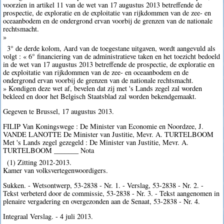
voorzien in artikel 11 van de wet van 17 augustus 2013 betreffende de
prospectie, de exploratie en de exploitatie van rijkdommen van de zee- en
oceaanbodem en de ondergrond ervan voorbij de grenzen van de nationale
rechtsmacht.
»
3° de derde kolom, Aard van de toegestane uitgaven, wordt aangevuld als
volgt : « 6° financiering van de administratieve taken en het toezicht bedoeld
in de wet van 17 augustus 2013 betreffende de prospectie, de exploratie en
de exploitatie van rijkdommen van de zee- en oceaanbodem en de
ondergrond ervan voorbij de grenzen van de nationale rechtsmacht.
» Kondigen deze wet af, bevelen dat zij met 's Lands zegel zal worden
bekleed en door het Belgisch Staatsblad zal worden bekendgemaakt.
Gegeven te Brussel, 17 augustus 2013.
FILIP Van Koningswege : De Minister van Economie en Noordzee, J.
VANDE LANOTTE De Minister van Justitie, Mevr. A. TURTELBOOM
Met 's Lands zegel gezegeld : De Minister van Justitie, Mevr. A.
TURTELBOOM _______ Nota
(1) Zitting 2012-2013.
Kamer van volksvertegenwoordigers.
Sukken. - Wetsontwerp, 53-2838 - Nr. 1. - Verslag, 53-2838 - Nr. 2. -
Tekst verbeterd door de commissie, 53-2838 - Nr. 3. - Tekst aangenomen in
plenaire vergadering en overgezonden aan de Senaat, 53-2838 - Nr. 4.
Integraal Verslag. - 4 juli 2013.