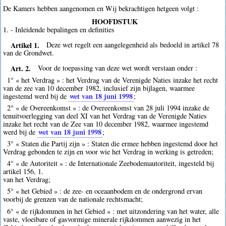
De Kamers hebben aangenomen en Wij bekrachtigen hetgeen volgt :
HOOFDSTUK
1. - Inleidende bepalingen en definities
Artikel 1.
Deze wet regelt een aangelegenheid als bedoeld in artikel 78
van de Grondwet.
Art. 2.
Voor de toepassing van deze wet wordt verstaan onder :
1° « het Verdrag » : het Verdrag van de Verenigde Naties inzake het recht
van de zee van 10 december 1982, inclusief zijn bijlagen, waarmee
wet van 18 juni 1998
ingestemd werd bij de
;
2° « de Overeenkomst » : de Overeenkomst van 28 juli 1994 inzake de
tenuitvoerlegging van deel XI van het Verdrag van de Verenigde Naties
inzake het recht van de Zee van 10 december 1982, waarmee ingestemd
wet van 18 juni 1998
werd bij de
;
3° « Staten die Partij zijn » : Staten die ermee hebben ingestemd door het
Verdrag gebonden te zijn en voor wie het Verdrag in werking is getreden;
4° « de Autoriteit » : de Internationale Zeebodemautoriteit, ingesteld bij
artikel 156, 1.
van het Verdrag;
5° « het Gebied » : de zee- en oceaanbodem en de ondergrond ervan
voorbij de grenzen van de nationale rechtsmacht;
6° « de rijkdommen in het Gebied » : met uitzondering van het water, alle
vaste, vloeibare of gasvormige minerale rijkdommen aanwezig in het