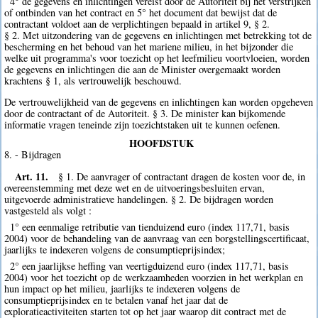
4° de gegevens en inlichtingen vereist door de Autoriteit bij het verstrijken
of ontbinden van het contract en 5° het document dat bewijst dat de
contractant voldoet aan de verplichtingen bepaald in artikel 9, § 2.
§ 2. Met uitzondering van de gegevens en inlichtingen met betrekking tot de
bescherming en het behoud van het mariene milieu, in het bijzonder die
welke uit programma's voor toezicht op het leefmilieu voortvloeien, worden
de gegevens en inlichtingen die aan de Minister overgemaakt worden
krachtens § 1, als vertrouwelijk beschouwd.
De vertrouwelijkheid van de gegevens en inlichtingen kan worden opgeheven
door de contractant of de Autoriteit. § 3. De minister kan bijkomende
informatie vragen teneinde zijn toezichtstaken uit te kunnen oefenen.
HOOFDSTUK
8. - Bijdragen
Art. 11.
§ 1. De aanvrager of contractant dragen de kosten voor de, in
overeenstemming met deze wet en de uitvoeringsbesluiten ervan,
uitgevoerde administratieve handelingen. § 2. De bijdragen worden
vastgesteld als volgt :
1° een eenmalige retributie van tienduizend euro (index 117,71, basis
2004) voor de behandeling van de aanvraag van een borgstellingscertificaat,
jaarlijks te indexeren volgens de consumptieprijsindex;
2° een jaarlijkse heffing van veertigduizend euro (index 117,71, basis
2004) voor het toezicht op de werkzaamheden voorzien in het werkplan en
hun impact op het milieu, jaarlijks te indexeren volgens de
consumptieprijsindex en te betalen vanaf het jaar dat de
exploratieactiviteiten starten tot op het jaar waarop dit contract met de