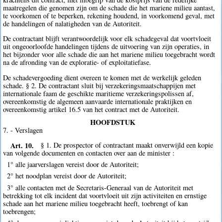
maatregelen die genomen zijn om de schade die het mariene milieu aantast,
te voorkomen of te beperken, rekening houdend, in voorkomend geval, met
de handelingen of nalatigheden van de Autoriteit.
De contractant blijft verantwoordelijk voor elk schadegeval dat voortvloeit
uit ongeoorloofde handelingen tijdens de uitvoering van zijn operaties, in
het bijzonder voor alle schade die aan het mariene milieu toegebracht wordt
na de afronding van de exploratie- of exploitatiefase.
De schadevergoeding dient overeen te komen met de werkelijk geleden
schade. § 2. De contractant sluit bij verzekeringsmaatschappijen met
internationale faam de geschikte maritieme verzekeringspolissen af,
overeenkomstig de algemeen aanvaarde internationale praktijken en
overeenkomstig artikel 16.5 van het contract met de Autoriteit.
HOOFDSTUK
7. - Verslagen
Art. 10.
§ 1. De prospector of contractant maakt onverwijld een kopie
van volgende documenten en contacten over aan de minister :
1° alle jaarverslagen vereist door de Autoriteit;
2° het noodplan vereist door de Autoriteit;
3° alle contacten met de Secretaris-Generaal van de Autoriteit met
betrekking tot elk incident dat voortvloeit uit zijn activiteiten en ernstige
schade aan het mariene milieu toegebracht heeft, toebrengt of kan
toebrengen;