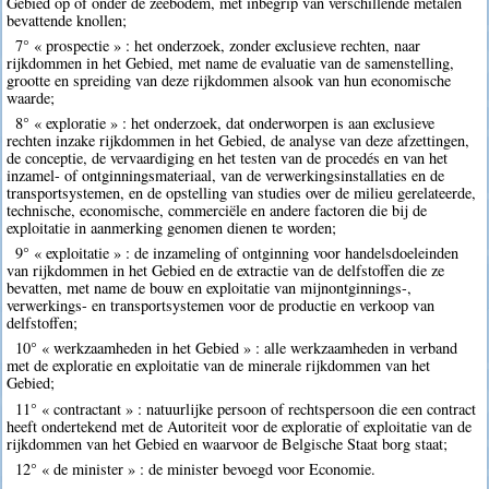
Gebied op of onder de zeebodem, met inbegrip van verschillende metalen
bevattende knollen;
7° « prospectie » : het onderzoek, zonder exclusieve rechten, naar
rijkdommen in het Gebied, met name de evaluatie van de samenstelling,
grootte en spreiding van deze rijkdommen alsook van hun economische
waarde;
8° « exploratie » : het onderzoek, dat onderworpen is aan exclusieve
rechten inzake rijkdommen in het Gebied, de analyse van deze afzettingen,
de conceptie, de vervaardiging en het testen van de procedés en van het
inzamel- of ontginningsmateriaal, van de verwerkingsinstallaties en de
transportsystemen, en de opstelling van studies over de milieu gerelateerde,
technische, economische, commerciële en andere factoren die bij de
exploitatie in aanmerking genomen dienen te worden;
9° « exploitatie » : de inzameling of ontginning voor handelsdoeleinden
van rijkdommen in het Gebied en de extractie van de delfstoffen die ze
bevatten, met name de bouw en exploitatie van mijnontginnings-,
verwerkings- en transportsystemen voor de productie en verkoop van
delfstoffen;
10° « werkzaamheden in het Gebied » : alle werkzaamheden in verband
met de exploratie en exploitatie van de minerale rijkdommen van het
Gebied;
11° « contractant » : natuurlijke persoon of rechtspersoon die een contract
heeft ondertekend met de Autoriteit voor de exploratie of exploitatie van de
rijkdommen van het Gebied en waarvoor de Belgische Staat borg staat;
12° « de minister » : de minister bevoegd voor Economie.