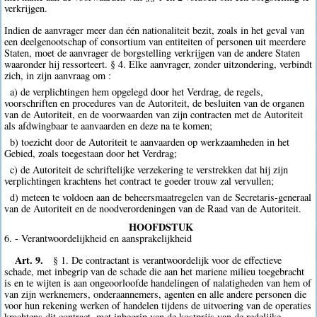
verkrijgen.
Indien de aanvrager meer dan één nationaliteit bezit, zoals in het geval van
een deelgenootschap of consortium van entiteiten of personen uit meerdere
Staten, moet de aanvrager de borgstelling verkrijgen van de andere Staten
waaronder hij ressorteert. § 4. Elke aanvrager, zonder uitzondering, verbindt
zich, in zijn aanvraag om :
a) de verplichtingen hem opgelegd door het Verdrag, de regels,
voorschriften en procedures van de Autoriteit, de besluiten van de organen
van de Autoriteit, en de voorwaarden van zijn contracten met de Autoriteit
als afdwingbaar te aanvaarden en deze na te komen;
b) toezicht door de Autoriteit te aanvaarden op werkzaamheden in het
Gebied, zoals toegestaan door het Verdrag;
c) de Autoriteit de schriftelijke verzekering te verstrekken dat hij zijn
verplichtingen krachtens het contract te goeder trouw zal vervullen;
d) meteen te voldoen aan de beheersmaatregelen van de Secretaris-generaal
van de Autoriteit en de noodverordeningen van de Raad van de Autoriteit.
HOOFDSTUK
6. - Verantwoordelijkheid en aansprakelijkheid
Art. 9.
§ 1. De contractant is verantwoordelijk voor de effectieve
schade, met inbegrip van de schade die aan het mariene milieu toegebracht
is en te wijten is aan ongeoorloofde handelingen of nalatigheden van hem of
van zijn werknemers, onderaannemers, agenten en alle andere personen die
voor hun rekening werken of handelen tijdens de uitvoering van de operaties
krachtens dit contract, met inbegrip van de kostprijs van de redelijke