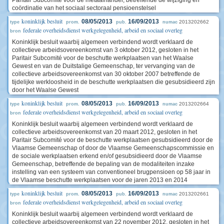
Paritair Subcomité voor de metaalhandel, betreffende de wijziging en
coördinatie van het sociaal sectoraal pensioenstelsel
koninklijk besluit
08/05/2013
16/09/2013
2013202662
type
prom.
pub.
numac
federale overheidsdienst werkgelegenheid, arbeid en sociaal overleg
bron
Koninklijk besluit waarbij algemeen verbindend wordt verklaard de
collectieve arbeidsovereenkomst van 3 oktober 2012, gesloten in het
Paritair Subcomité voor de beschutte werkplaatsen van het Waalse
Gewest en van de Duitstalige Gemeenschap, ter vervanging van de
collectieve arbeidsovereenkomst van 30 oktober 2007 betreffende de
tijdelijke werkloosheid in de beschutte werkplaatsen die gesubsidieerd zijn
door het Waalse Gewest
koninklijk besluit
08/05/2013
16/09/2013
2013202664
type
prom.
pub.
numac
federale overheidsdienst werkgelegenheid, arbeid en sociaal overleg
bron
Koninklijk besluit waarbij algemeen verbindend wordt verklaard de
collectieve arbeidsovereenkomst van 20 maart 2012, gesloten in het
Paritair Subcomité voor de beschutte werkplaatsen gesubsidieerd door de
Vlaamse Gemeenschap of door de Vlaamse Gemeenschapscommissie en
de sociale werkplaatsen erkend en/of gesubsidieerd door de Vlaamse
Gemeenschap, betreffende de bepaling van de modaliteiten inzake
instelling van een systeem van conventioneel brugpensioen op 58 jaar in
de Vlaamse beschutte werkplaatsen voor de jaren 2013 en 2014
koninklijk besluit
08/05/2013
16/09/2013
2013202661
type
prom.
pub.
numac
federale overheidsdienst werkgelegenheid, arbeid en sociaal overleg
bron
Koninklijk besluit waarbij algemeen verbindend wordt verklaard de
collectieve arbeidsovereenkomst van 22 november 2012, gesloten in het