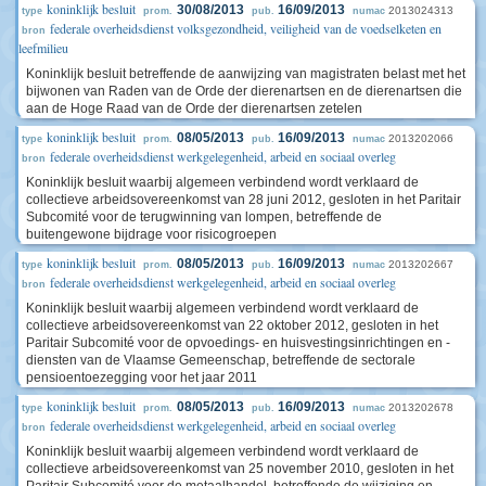
koninklijk besluit
30/08/2013
16/09/2013
2013024313
type
prom.
pub.
numac
federale overheidsdienst volksgezondheid, veiligheid van de voedselketen en
bron
leefmilieu
Koninklijk besluit betreffende de aanwijzing van magistraten belast met het
bijwonen van Raden van de Orde der dierenartsen en de dierenartsen die
aan de Hoge Raad van de Orde der dierenartsen zetelen
koninklijk besluit
08/05/2013
16/09/2013
2013202066
type
prom.
pub.
numac
federale overheidsdienst werkgelegenheid, arbeid en sociaal overleg
bron
Koninklijk besluit waarbij algemeen verbindend wordt verklaard de
collectieve arbeidsovereenkomst van 28 juni 2012, gesloten in het Paritair
Subcomité voor de terugwinning van lompen, betreffende de
buitengewone bijdrage voor risicogroepen
koninklijk besluit
08/05/2013
16/09/2013
2013202667
type
prom.
pub.
numac
federale overheidsdienst werkgelegenheid, arbeid en sociaal overleg
bron
Koninklijk besluit waarbij algemeen verbindend wordt verklaard de
collectieve arbeidsovereenkomst van 22 oktober 2012, gesloten in het
Paritair Subcomité voor de opvoedings- en huisvestingsinrichtingen en -
diensten van de Vlaamse Gemeenschap, betreffende de sectorale
pensioentoezegging voor het jaar 2011
koninklijk besluit
08/05/2013
16/09/2013
2013202678
type
prom.
pub.
numac
federale overheidsdienst werkgelegenheid, arbeid en sociaal overleg
bron
Koninklijk besluit waarbij algemeen verbindend wordt verklaard de
collectieve arbeidsovereenkomst van 25 november 2010, gesloten in het