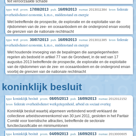
feit veroorzaakte schade
wet
federale
17/08/2013
16/09/2013
2013011384
type
prom.
pub.
numac
bron
overheidsdienst economie, k.m.o., middenstand en energie
Wet betreffende de prospectie, de exploratie en de exploitatie van de
rijkdommen van de zee- en oceaanbodem en de ondergrond ervan voorbij
de grenzen van de nationale rechtmacht
wet
federale
30/07/2013
16/09/2013
2013011385
type
prom.
pub.
numac
bron
overheidsdienst economie, k.m.o., middenstand en energie
Wet houdende invoeging van de bepalingen die aangelegenheden
regelen als bedoeld in artikel 77 van de Grondwet, in de wet van 17
augustus 2013 betreffende de prospectie, de exploratie en de exploitatie
van de rijkdommen van de zee- en oceaanbodem en de ondergrond ervan
voorbij de grenzen van de nationale rechtmacht
koninklijk besluit
koninklijk besluit
08/05/2013
16/09/2013
2012012152
type
prom.
pub.
numac
federale overheidsdienst werkgelegenheid, arbeid en sociaal overleg
bron
Koninklijk besluit waarbij algemeen verbindend wordt verklaard de
collectieve arbeidsovereenkomst van 30 juni 2011, gesloten in het Paritair
Comité voor toeristische attracties, betreffende de sectorale
functieclassificatie en minimumlonen
koninklijk besluit
04/09/2013
16/09/2013
2013000605
type
prom.
pub.
numac