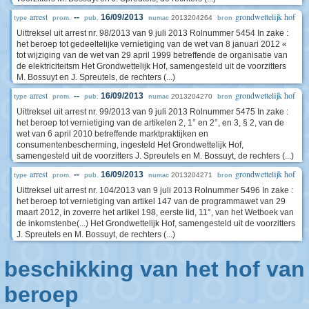
arrest
grondwettelijk hof
--
16/09/2013
2013204264
type
prom.
pub.
numac
bron
Uittreksel uit arrest nr. 98/2013 van 9 juli 2013 Rolnummer 5454 In zake :
het beroep tot gedeeltelijke vernietiging van de wet van 8 januari 2012 «
tot wijziging van de wet van 29 april 1999 betreffende de organisatie van
de elektriciteitsm Het Grondwettelijk Hof, samengesteld uit de voorzitters
M. Bossuyt en J. Spreutels, de rechters (...)
arrest
grondwettelijk hof
--
16/09/2013
2013204270
type
prom.
pub.
numac
bron
Uittreksel uit arrest nr. 99/2013 van 9 juli 2013 Rolnummer 5475 In zake :
het beroep tot vernietiging van de artikelen 2, 1° en 2°, en 3, § 2, van de
wet van 6 april 2010 betreffende marktpraktijken en
consumentenbescherming, ingesteld Het Grondwettelijk Hof,
samengesteld uit de voorzitters J. Spreutels en M. Bossuyt, de rechters (...)
arrest
grondwettelijk hof
--
16/09/2013
2013204271
type
prom.
pub.
numac
bron
Uittreksel uit arrest nr. 104/2013 van 9 juli 2013 Rolnummer 5496 In zake :
het beroep tot vernietiging van artikel 147 van de programmawet van 29
maart 2012, in zoverre het artikel 198, eerste lid, 11°, van het Wetboek van
de inkomstenbe(...) Het Grondwettelijk Hof, samengesteld uit de voorzitters
J. Spreutels en M. Bossuyt, de rechters (...)
beschikking van het hof van
beroep