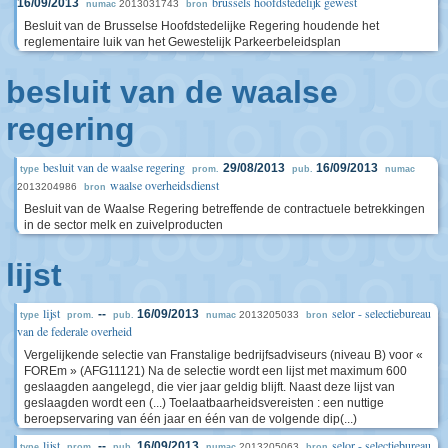
brussels hoofdstedelijk gewest
16/09/2013
2013031743
numac
bron
Besluit van de Brusselse Hoofdstedelijke Regering houdende het
reglementaire luik van het Gewestelijk Parkeerbeleidsplan
besluit van de waalse
regering
besluit van de waalse regering
29/08/2013
16/09/2013
type
prom.
pub.
numac
waalse overheidsdienst
2013204986
bron
Besluit van de Waalse Regering betreffende de contractuele betrekkingen
in de sector melk en zuivelproducten
lijst
lijst
selor - selectiebureau
--
16/09/2013
2013205033
type
prom.
pub.
numac
bron
van de federale overheid
Vergelijkende selectie van Franstalige bedrijfsadviseurs (niveau B) voor «
FOREm » (AFG11121) Na de selectie wordt een lijst met maximum 600
geslaagden aangelegd, die vier jaar geldig blijft. Naast deze lijst van
geslaagden wordt een (...) Toelaatbaarheidsvereisten : een nuttige
beroepservaring van één jaar en één van de volgende dip(...)
lijst
selor - selectiebureau
--
16/09/2013
2013205063
type
prom.
pub.
numac
bron