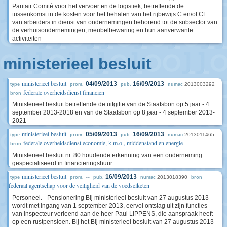
Paritair Comité voor het vervoer en de logistiek, betreffende de
tussenkomst in de kosten voor het behalen van het rijbewijs C en/of CE
van arbeiders in dienst van ondernemingen behorend tot de subsector van
de verhuisondernemingen, meubelbewaring en hun aanverwante
activiteiten
ministerieel besluit
ministerieel besluit
04/09/2013
16/09/2013
2013003292
type
prom.
pub.
numac
federale overheidsdienst financien
bron
Ministerieel besluit betreffende de uitgifte van de Staatsbon op 5 jaar - 4
september 2013-2018 en van de Staatsbon op 8 jaar - 4 september 2013-
2021
ministerieel besluit
05/09/2013
16/09/2013
2013011465
type
prom.
pub.
numac
federale overheidsdienst economie, k.m.o., middenstand en energie
bron
Ministerieel besluit nr. 80 houdende erkenning van een onderneming
gespecialiseerd in financieringshuur
ministerieel besluit
--
16/09/2013
2013018390
type
prom.
pub.
numac
bron
federaal agentschap voor de veiligheid van de voedselketen
Personeel. - Pensionering Bij ministerieel besluit van 27 augustus 2013
wordt met ingang van 1 september 2013, eervol ontslag uit zijn functies
van inspecteur verleend aan de heer Paul LIPPENS, die aanspraak heeft
op een rustpensioen. Bij het Bij ministerieel besluit van 27 augustus 2013