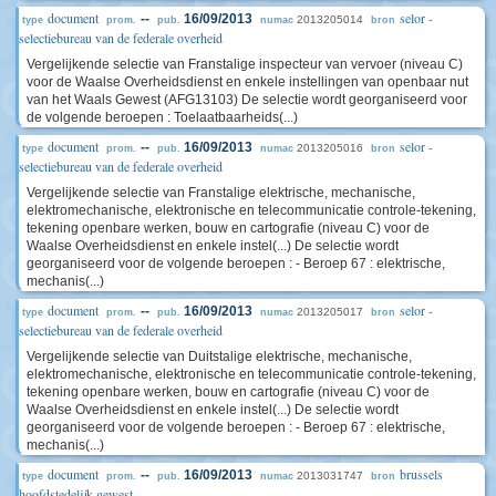
document
selor -
--
16/09/2013
2013205014
type
prom.
pub.
numac
bron
selectiebureau van de federale overheid
Vergelijkende selectie van Franstalige inspecteur van vervoer (niveau C)
voor de Waalse Overheidsdienst en enkele instellingen van openbaar nut
van het Waals Gewest (AFG13103) De selectie wordt georganiseerd voor
de volgende beroepen : Toelaatbaarheids(...)
document
selor -
--
16/09/2013
2013205016
type
prom.
pub.
numac
bron
selectiebureau van de federale overheid
Vergelijkende selectie van Franstalige elektrische, mechanische,
elektromechanische, elektronische en telecommunicatie controle-tekening,
tekening openbare werken, bouw en cartografie (niveau C) voor de
Waalse Overheidsdienst en enkele instel(...) De selectie wordt
georganiseerd voor de volgende beroepen : - Beroep 67 : elektrische,
mechanis(...)
document
selor -
--
16/09/2013
2013205017
type
prom.
pub.
numac
bron
selectiebureau van de federale overheid
Vergelijkende selectie van Duitstalige elektrische, mechanische,
elektromechanische, elektronische en telecommunicatie controle-tekening,
tekening openbare werken, bouw en cartografie (niveau C) voor de
Waalse Overheidsdienst en enkele instel(...) De selectie wordt
georganiseerd voor de volgende beroepen : - Beroep 67 : elektrische,
mechanis(...)
document
brussels
--
16/09/2013
2013031747
type
prom.
pub.
numac
bron
hoofdstedelijk gewest