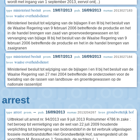
wordt met ingang van 1 september 2013, eervol ont(...)
ministerieel besluit
19/07/2013
16/09/2013
2013027183
type
prom.
pub.
numac
waalse overheidsdienst
bron
Ministerieel besluit tot wijziging van de bijlagen II en III bij het besluit van
de Waalse Regering van 9 februari 2006 betreffende de productie en het
in de handel brengen van zaad van groenvoedergewassen en tot
vervanging van bijlage III bij het besluit van de Waalse Regering van 9
februari 2006 betreffende de productie en het in de handel brengen van
zaaigranen
ministerieel besluit
19/07/2013
16/09/2013
2013027184
type
prom.
pub.
numac
waalse overheidsdienst
bron
Ministerieel besluit tot wijziging van de bijlagen I en II bij het besluit van de
Waalse Regering van 27 mei 2004 betreffende de onderzoeken voor de
toelating van de rassen van landbouw- en groentegewassen op de
nationale rassenlijst
arrest
arrest
grondwettelijk hof
--
16/09/2013
2013204267
type
prom.
pub.
numac
bron
Uittreksel uit arrest nr. 94/2013 van 9 juli 2013 Rolnummer 4786 In zake :
het beroep tot vernietiging van de wet van 22 juli 2009 houdende
verplichting tot bijmenging van biobrandstof in de tot verbruik uitgeslagen
fossiele motorbrandstoffen Het Grondwettelijk Hof, samengesteld uit de
voorzitters M. Bossuyt en J. Spreutels, de rechters (...)