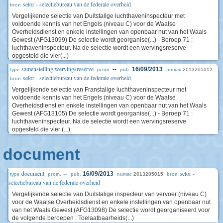
selor - selectiebureau van de federale overheid
bron
Vergelijkende selectie van Duitstalige luchthaveninspecteur met
voldoende kennis van het Engels (niveau C) voor de Waalse
Overheidsdienst en enkele instellingen van openbaar nut van het Waals
Gewest (AFG13099) De selectie wordt georganise(...) - Beroep 71 :
luchthaveninspecteur. Na de selectie wordt een wervingsreserve
opgesteld die vier(...)
samenstelling wervingsreserve
--
16/09/2013
2013205012
type
prom.
pub.
numac
selor - selectiebureau van de federale overheid
bron
Vergelijkende selectie van Franstalige luchthaveninspecteur met
voldoende kennis van het Engels (niveau C) voor de Waalse
Overheidsdienst en enkele instellingen van openbaar nut van het Waals
Gewest (AFG13105) De selectie wordt georganise(...) - Beroep 71 :
luchthaveninspecteur. Na de selectie wordt een wervingsreserve
opgesteld die vier (...)
document
document
selor -
--
16/09/2013
2013205015
type
prom.
pub.
numac
bron
selectiebureau van de federale overheid
Vergelijkende selectie van Duitstalige inspecteur van vervoer (niveau C)
voor de Waalse Overheidsdienst en enkele instellingen van openbaar nut
van het Waals Gewest (AFG13098) De selectie wordt georganiseerd voor
de volgende beroepen : Toelaatbaarheids(...)