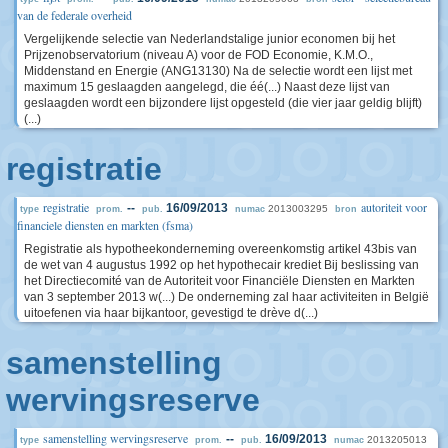
van de federale overheid
Vergelijkende selectie van Nederlandstalige junior economen bij het
Prijzenobservatorium (niveau A) voor de FOD Economie, K.M.O.,
Middenstand en Energie (ANG13130) Na de selectie wordt een lijst met
maximum 15 geslaagden aangelegd, die éé(...) Naast deze lijst van
geslaagden wordt een bijzondere lijst opgesteld (die vier jaar geldig blijft)
(...)
registratie
registratie
autoriteit voor
--
16/09/2013
2013003295
type
prom.
pub.
numac
bron
financiele diensten en markten (fsma)
Registratie als hypotheekonderneming overeenkomstig artikel 43bis van
de wet van 4 augustus 1992 op het hypothecair krediet Bij beslissing van
het Directiecomité van de Autoriteit voor Financiële Diensten en Markten
van 3 september 2013 w(...) De onderneming zal haar activiteiten in België
uitoefenen via haar bijkantoor, gevestigd te drève d(...)
samenstelling
wervingsreserve
samenstelling wervingsreserve
--
16/09/2013
2013205013
type
prom.
pub.
numac