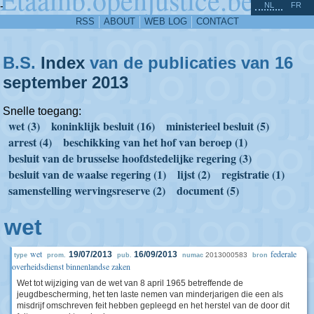
^
-
NL
FR
RSS
ABOUT
WEB LOG
CONTACT
B.S.
Index
van de publicaties van 16
september
2013
Snelle toegang:
wet (3)
koninklijk besluit (16)
ministerieel besluit (5)
arrest (4)
beschikking van het hof van beroep (1)
besluit van de brusselse hoofdstedelijke regering (3)
besluit van de waalse regering (1)
lijst (2)
registratie (1)
samenstelling wervingsreserve (2)
document (5)
wet
wet
federale
19/07/2013
16/09/2013
2013000583
type
prom.
pub.
numac
bron
overheidsdienst binnenlandse zaken
Wet tot wijziging van de wet van 8 april 1965 betreffende de
jeugdbescherming, het ten laste nemen van minderjarigen die een als
misdrijf omschreven feit hebben gepleegd en het herstel van de door dit