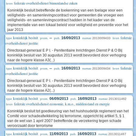
federale overheidsdienst binnenlandse zaken
bron
Koninklijk besluit betreffende de toekenning van een toelage voor een
veiligheids- en samenlevingscontract voor gemeenten die vroeger een
veiligheids- en samenlevingscontract hadden in het kader van de
implementatie van een lokaal beleid voor veiligheid en preventie voor het
jaar 2013
koninklijk besluit
federale
--
16/09/2013
2013009433
type
prom.
pub.
numac
bron
overheidsdienst justitie
Directoraat-generaal E P I. - Penitentiaire Inrichtingen Dienst P & O Bij
koninklijk besluit van 30 augustus 2013 wordt bevorderd door verhoging
naar de hogere klasse A3(...)
koninklijk besluit
federale
--
16/09/2013
2013009434
type
prom.
pub.
numac
bron
overheidsdienst justitie
Directoraat-generaal E P I. - Penitentiaire Inrichtingen Dienst P & O Bij
koninklijk besluit van 30 augustus 2013 wordt bevorderd door verhoging
naar de hogere klasse A2(...)
koninklijk besluit
06/09/2013
16/09/2013
2013011462
type
prom.
pub.
numac
federale overheidsdienst economie, k.m.o., middenstand en energie
bron
Koninklijk besluit tot goedkeuring van het huishoudelijk reglement van het
Comité voor schadeafwikkeling bij terrorisme, opgericht bij artikel 5, § 1
van de wet van 1 april 2007 betreffende de verzekering tegen schade
veroorzaakt door terrorisme
koninklijk besluit
11/09/2013
16/09/2013
2013011467
type
prom.
pub.
numac