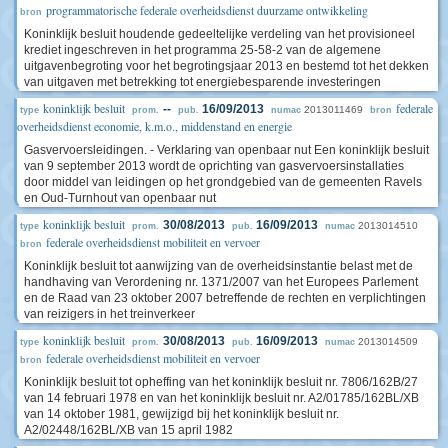
programmatorische federale overheidsdienst duurzame ontwikkeling
bron
Koninklijk besluit houdende gedeeltelijke verdeling van het provisioneel
krediet ingeschreven in het programma 25-58-2 van de algemene
uitgavenbegroting voor het begrotingsjaar 2013 en bestemd tot het dekken
van uitgaven met betrekking tot energiebesparende investeringen
koninklijk besluit
federale
--
16/09/2013
2013011469
type
prom.
pub.
numac
bron
overheidsdienst economie, k.m.o., middenstand en energie
Gasvervoersleidingen. - Verklaring van openbaar nut Een koninklijk besluit
van 9 september 2013 wordt de oprichting van gasvervoersinstallaties
door middel van leidingen op het grondgebied van de gemeenten Ravels
en Oud-Turnhout van openbaar nut
koninklijk besluit
30/08/2013
16/09/2013
2013014510
type
prom.
pub.
numac
federale overheidsdienst mobiliteit en vervoer
bron
Koninklijk besluit tot aanwijzing van de overheidsinstantie belast met de
handhaving van Verordening nr. 1371/2007 van het Europees Parlement
en de Raad van 23 oktober 2007 betreffende de rechten en verplichtingen
van reizigers in het treinverkeer
koninklijk besluit
30/08/2013
16/09/2013
2013014509
type
prom.
pub.
numac
federale overheidsdienst mobiliteit en vervoer
bron
Koninklijk besluit tot opheffing van het koninklijk besluit nr. 7806/162B/27
van 14 februari 1978 en van het koninklijk besluit nr. A2/01785/162BL/XB
van 14 oktober 1981, gewijzigd bij het koninklijk besluit nr.
A2/02448/162BL/XB van 15 april 1982