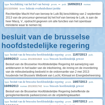
beschikking van het hof van beroep
--
16/09/2013
type
prom.
pub.
numac
federale overheidsdienst justitie
2013205060
bron
Rechterlijke Macht Hof van beroep te Luik Bij beschikking van 2 september
2013 van de procureur-generaal bij het hof van beroep te Luik, is aan de
heer Macq, V., opdracht gegeven om alle functies van het openbaar
ministerie waar te nemen bij
besluit van de brusselse
hoofdstedelijke regering
besluit van de brusselse hoofdstedelijke regering
11/07/2013
type
prom.
pub.
brussels hoofdstedelijk gewest
16/09/2013
2013031643
numac
bron
Besluit van de Brusselse Hoofdstedelijke Regering tot aanwijzing van
ambtenaren in het kader van de inkohiering, de inning en de invordering
van de milieubelasting bedoeld in de ordonnantie van 2 mei 2013
houdende het Brussels Wetboek van Lucht, Klimaat en Energiebeheersing
besluit van de brusselse hoofdstedelijke regering
18/07/2013
type
prom.
pub.
brussels hoofdstedelijk gewest
16/09/2013
2013031742
numac
bron
Besluit van de Brusselse Hoofdstedelijke Regering betreffende de
gereglementeerde parkeerzones en de vrijstellingskaarten
besluit van de brusselse hoofdstedelijke regering
18/07/2013
type
prom.
pub.