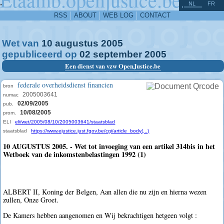
^
-
NL
FR
RSS
ABOUT
WEB LOG
CONTACT
Wet van
10
augustus
2005
gepubliceerd op
02
september
2005
Een dienst van vzw OpenJustice.be
federale overheidsdienst financien
bron
2005003641
numac
02/09/2005
pub.
10/08/2005
prom.
ELI
eli/wet/2005/08/10/2005003641/staatsblad
staatsblad
https://www.ejustice.just.fgov.be/cgi/article_body(...)
10 AUGUSTUS 2005. - Wet tot invoeging van een artikel 314bis in het
Wetboek van de inkomstenbelastingen 1992 (1)
ALBERT II, Koning der Belgen, Aan allen die nu zijn en hierna wezen
zullen, Onze Groet.
De Kamers hebben aangenomen en Wij bekrachtigen hetgeen volgt :