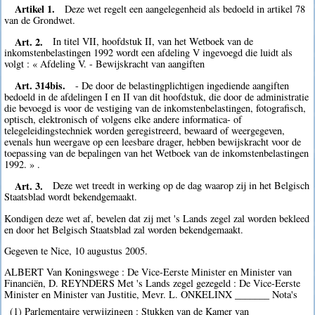
Artikel 1.
Deze wet regelt een aangelegenheid als bedoeld in artikel 78
van de Grondwet.
Art. 2.
In titel VII, hoofdstuk II, van het Wetboek van de
inkomstenbelastingen 1992 wordt een afdeling V ingevoegd die luidt als
volgt : « Afdeling V. - Bewijskracht van aangiften
Art. 314bis.
- De door de belastingplichtigen ingediende aangiften
bedoeld in de afdelingen I en II van dit hoofdstuk, die door de administratie
die bevoegd is voor de vestiging van de inkomstenbelastingen, fotografisch,
optisch, elektronisch of volgens elke andere informatica- of
telegeleidingstechniek worden geregistreerd, bewaard of weergegeven,
evenals hun weergave op een leesbare drager, hebben bewijskracht voor de
toepassing van de bepalingen van het Wetboek van de inkomstenbelastingen
1992. » .
Art. 3.
Deze wet treedt in werking op de dag waarop zij in het Belgisch
Staatsblad wordt bekendgemaakt.
Kondigen deze wet af, bevelen dat zij met 's Lands zegel zal worden bekleed
en door het Belgisch Staatsblad zal worden bekendgemaakt.
Gegeven te Nice, 10 augustus 2005.
ALBERT Van Koningswege : De Vice-Eerste Minister en Minister van
Financiën, D. REYNDERS Met 's Lands zegel gezegeld : De Vice-Eerste
Minister en Minister van Justitie, Mevr. L. ONKELINX _______ Nota's
(1) Parlementaire verwijzingen : Stukken van de Kamer van