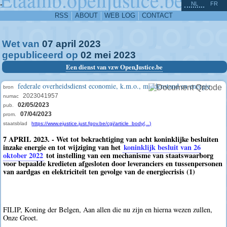
^
-
NL
FR
RSS
ABOUT
WEB LOG
CONTACT
Wet van
07
april
2023
gepubliceerd op
02
mei
2023
Een dienst van vzw OpenJustice.be
federale overheidsdienst economie, k.m.o., middenstand en energie
bron
2023041957
numac
02/05/2023
pub.
07/04/2023
prom.
staatsblad
https://www.ejustice.just.fgov.be/cgi/article_body(...)
7 APRIL 2023. - Wet tot bekrachtiging van acht koninklijke besluiten
inzake energie en tot wijziging van het
koninklijk besluit van 26
oktober 2022
tot instelling van een mechanisme van staatswaarborg
voor bepaalde kredieten afgesloten door leveranciers en tussenpersonen
van aardgas en elektriciteit ten gevolge van de energiecrisis (1)
FILIP, Koning der Belgen, Aan allen die nu zijn en hierna wezen zullen,
Onze Groet.