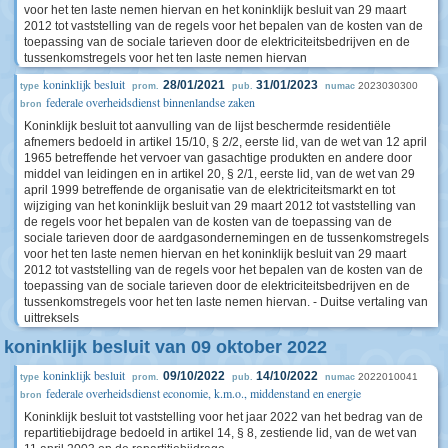
voor het ten laste nemen hiervan en het koninklijk besluit van 29 maart
2012 tot vaststelling van de regels voor het bepalen van de kosten van de
toepassing van de sociale tarieven door de elektriciteitsbedrijven en de
tussenkomstregels voor het ten laste nemen hiervan
koninklijk besluit
28/01/2021
31/01/2023
2023030300
type
prom.
pub.
numac
federale overheidsdienst binnenlandse zaken
bron
Koninklijk besluit tot aanvulling van de lijst beschermde residentiële
afnemers bedoeld in artikel 15/10, § 2/2, eerste lid, van de wet van 12 april
1965 betreffende het vervoer van gasachtige produkten en andere door
middel van leidingen en in artikel 20, § 2/1, eerste lid, van de wet van 29
april 1999 betreffende de organisatie van de elektriciteitsmarkt en tot
wijziging van het koninklijk besluit van 29 maart 2012 tot vaststelling van
de regels voor het bepalen van de kosten van de toepassing van de
sociale tarieven door de aardgasondernemingen en de tussenkomstregels
voor het ten laste nemen hiervan en het koninklijk besluit van 29 maart
2012 tot vaststelling van de regels voor het bepalen van de kosten van de
toepassing van de sociale tarieven door de elektriciteitsbedrijven en de
tussenkomstregels voor het ten laste nemen hiervan. - Duitse vertaling van
uittreksels
koninklijk besluit van 09 oktober 2022
koninklijk besluit
09/10/2022
14/10/2022
2022010041
type
prom.
pub.
numac
federale overheidsdienst economie, k.m.o., middenstand en energie
bron
Koninklijk besluit tot vaststelling voor het jaar 2022 van het bedrag van de
repartitiebijdrage bedoeld in artikel 14, § 8, zestiende lid, van de wet van