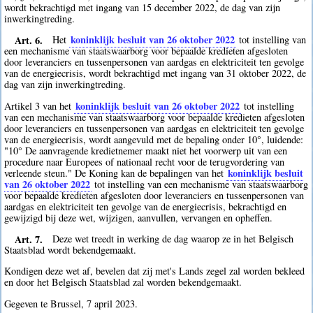
wordt bekrachtigd met ingang van 15 december 2022, de dag van zijn
inwerkingtreding.
Art. 6.
koninklijk besluit van 26 oktober 2022
Het
tot instelling van
een mechanisme van staatswaarborg voor bepaalde kredieten afgesloten
door leveranciers en tussenpersonen van aardgas en elektriciteit ten gevolge
van de energiecrisis, wordt bekrachtigd met ingang van 31 oktober 2022, de
dag van zijn inwerkingtreding.
koninklijk besluit van 26 oktober 2022
Artikel 3 van het
tot instelling
van een mechanisme van staatswaarborg voor bepaalde kredieten afgesloten
door leveranciers en tussenpersonen van aardgas en elektriciteit ten gevolge
van de energiecrisis, wordt aangevuld met de bepaling onder 10°, luidende:
"10° De aanvragende kredietnemer maakt niet het voorwerp uit van een
procedure naar Europees of nationaal recht voor de terugvordering van
koninklijk besluit
verleende steun." De Koning kan de bepalingen van het
van 26 oktober 2022
tot instelling van een mechanisme van staatswaarborg
voor bepaalde kredieten afgesloten door leveranciers en tussenpersonen van
aardgas en elektriciteit ten gevolge van de energiecrisis, bekrachtigd en
gewijzigd bij deze wet, wijzigen, aanvullen, vervangen en opheffen.
Art. 7.
Deze wet treedt in werking de dag waarop ze in het Belgisch
Staatsblad wordt bekendgemaakt.
Kondigen deze wet af, bevelen dat zij met's Lands zegel zal worden bekleed
en door het Belgisch Staatsblad zal worden bekendgemaakt.
Gegeven te Brussel, 7 april 2023.