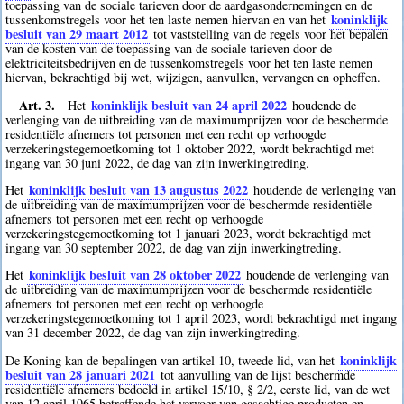
toepassing van de sociale tarieven door de aardgasondernemingen en de
koninklijk
tussenkomstregels voor het ten laste nemen hiervan en van het
besluit van 29 maart 2012
tot vaststelling van de regels voor het bepalen
van de kosten van de toepassing van de sociale tarieven door de
elektriciteitsbedrijven en de tussenkomstregels voor het ten laste nemen
hiervan, bekrachtigd bij wet, wijzigen, aanvullen, vervangen en opheffen.
Art. 3.
koninklijk besluit van 24 april 2022
Het
houdende de
verlenging van de uitbreiding van de maximumprijzen voor de beschermde
residentiële afnemers tot personen met een recht op verhoogde
verzekeringstegemoetkoming tot 1 oktober 2022, wordt bekrachtigd met
ingang van 30 juni 2022, de dag van zijn inwerkingtreding.
koninklijk besluit van 13 augustus 2022
Het
houdende de verlenging van
de uitbreiding van de maximumprijzen voor de beschermde residentiële
afnemers tot personen met een recht op verhoogde
verzekeringstegemoetkoming tot 1 januari 2023, wordt bekrachtigd met
ingang van 30 september 2022, de dag van zijn inwerkingtreding.
koninklijk besluit van 28 oktober 2022
Het
houdende de verlenging van
de uitbreiding van de maximumprijzen voor de beschermde residentiële
afnemers tot personen met een recht op verhoogde
verzekeringstegemoetkoming tot 1 april 2023, wordt bekrachtigd met ingang
van 31 december 2022, de dag van zijn inwerkingtreding.
koninklijk
De Koning kan de bepalingen van artikel 10, tweede lid, van het
besluit van 28 januari 2021
tot aanvulling van de lijst beschermde
residentiële afnemers bedoeld in artikel 15/10, § 2/2, eerste lid, van de wet
van 12 april 1965 betreffende het vervoer van gasachtige producten en