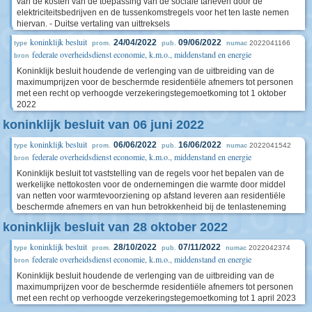
van de kosten van de toepassing van de sociale tarieven door de
elektriciteitsbedrijven en de tussenkomstregels voor het ten laste nemen
hiervan. - Duitse vertaling van uittreksels
koninklijk besluit
24/04/2022
09/06/2022
2022041166
type
prom.
pub.
numac
federale overheidsdienst economie, k.m.o., middenstand en energie
bron
Koninklijk besluit houdende de verlenging van de uitbreiding van de
maximumprijzen voor de beschermde residentiële afnemers tot personen
met een recht op verhoogde verzekeringstegemoetkoming tot 1 oktober
2022
koninklijk besluit van 06 juni 2022
koninklijk besluit
06/06/2022
16/06/2022
2022041542
type
prom.
pub.
numac
federale overheidsdienst economie, k.m.o., middenstand en energie
bron
Koninklijk besluit tot vaststelling van de regels voor het bepalen van de
werkelijke nettokosten voor de ondernemingen die warmte door middel
van netten voor warmtevoorziening op afstand leveren aan residentiële
beschermde afnemers en van hun betrokkenheid bij de tenlasteneming
koninklijk besluit van 28 oktober 2022
koninklijk besluit
28/10/2022
07/11/2022
2022042374
type
prom.
pub.
numac
federale overheidsdienst economie, k.m.o., middenstand en energie
bron
Koninklijk besluit houdende de verlenging van de uitbreiding van de
maximumprijzen voor de beschermde residentiële afnemers tot personen
met een recht op verhoogde verzekeringstegemoetkoming tot 1 april 2023