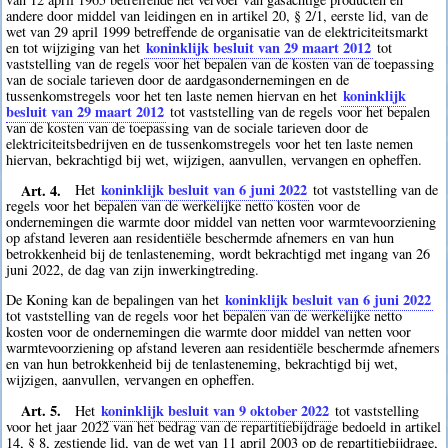
andere door middel van leidingen en in artikel 20, § 2/1, eerste lid, van de
wet van 29 april 1999 betreffende de organisatie van de elektriciteitsmarkt
koninklijk besluit van 29 maart 2012
en tot wijziging van het
tot
vaststelling van de regels voor het bepalen van de kosten van de toepassing
van de sociale tarieven door de aardgasondernemingen en de
koninklijk
tussenkomstregels voor het ten laste nemen hiervan en het
besluit van 29 maart 2012
tot vaststelling van de regels voor het bepalen
van de kosten van de toepassing van de sociale tarieven door de
elektriciteitsbedrijven en de tussenkomstregels voor het ten laste nemen
hiervan, bekrachtigd bij wet, wijzigen, aanvullen, vervangen en opheffen.
Art. 4.
koninklijk besluit van 6 juni 2022
Het
tot vaststelling van de
regels voor het bepalen van de werkelijke netto kosten voor de
ondernemingen die warmte door middel van netten voor warmtevoorziening
op afstand leveren aan residentiële beschermde afnemers en van hun
betrokkenheid bij de tenlasteneming, wordt bekrachtigd met ingang van 26
juni 2022, de dag van zijn inwerkingtreding.
koninklijk besluit van 6 juni 2022
De Koning kan de bepalingen van het
tot vaststelling van de regels voor het bepalen van de werkelijke netto
kosten voor de ondernemingen die warmte door middel van netten voor
warmtevoorziening op afstand leveren aan residentiële beschermde afnemers
en van hun betrokkenheid bij de tenlasteneming, bekrachtigd bij wet,
wijzigen, aanvullen, vervangen en opheffen.
Art. 5.
koninklijk besluit van 9 oktober 2022
Het
tot vaststelling
voor het jaar 2022 van het bedrag van de repartitiebijdrage bedoeld in artikel
14, § 8, zestiende lid, van de wet van 11 april 2003 op de repartitiebijdrage,