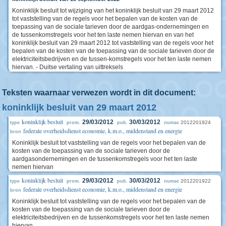
Koninklijk besluit tot wijziging van het koninklijk besluit van 29 maart 2012
tot vaststelling van de regels voor het bepalen van de kosten van de
toepassing van de sociale tarieven door de aardgas-ondernemingen en
de tussenkomstregels voor het ten laste nemen hiervan en van het
koninklijk besluit van 29 maart 2012 tot vaststelling van de regels voor het
bepalen van de kosten van de toepassing van de sociale tarieven door de
elektriciteitsbedrijven en de tussen-komstregels voor het ten laste nemen
hiervan. - Duitse vertaling van uittreksels
Teksten waarnaar verwezen wordt in dit document:
koninklijk besluit van 29 maart 2012
koninklijk besluit
29/03/2012
30/03/2012
2012201924
type
prom.
pub.
numac
federale overheidsdienst economie, k.m.o., middenstand en energie
bron
Koninklijk besluit tot vaststelling van de regels voor het bepalen van de
kosten van de toepassing van de sociale tarieven door de
aardgasondernemingen en de tussenkomstregels voor het ten laste
nemen hiervan
koninklijk besluit
29/03/2012
30/03/2012
2012201922
type
prom.
pub.
numac
federale overheidsdienst economie, k.m.o., middenstand en energie
bron
Koninklijk besluit tot vaststelling van de regels voor het bepalen van de
kosten van de toepassing van de sociale tarieven door de
elektriciteitsbedrijven en de tussenkomstregels voor het ten laste nemen
hiervan