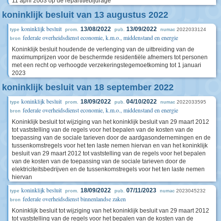
11 april 2003 op de repartitiebijdrage
koninklijk besluit van 13 augustus 2022
koninklijk besluit
13/08/2022
13/09/2022
2022033124
type
prom.
pub.
numac
federale overheidsdienst economie, k.m.o., middenstand en energie
bron
Koninklijk besluit houdende de verlenging van de uitbreiding van de
maximumprijzen voor de beschermde residentiële afnemers tot personen
met een recht op verhoogde verzekeringstegemoetkoming tot 1 januari
2023
koninklijk besluit van 18 september 2022
koninklijk besluit
18/09/2022
04/10/2022
2022033595
type
prom.
pub.
numac
federale overheidsdienst economie, k.m.o., middenstand en energie
bron
Koninklijk besluit tot wijziging van het koninklijk besluit van 29 maart 2012
tot vaststelling van de regels voor het bepalen van de kosten van de
toepassing van de sociale tarieven door de aardgasondernemingen en de
tussenkomstregels voor het ten laste nemen hiervan en van het koninklijk
besluit van 29 maart 2012 tot vaststelling van de regels voor het bepalen
van de kosten van de toepassing van de sociale tarieven door de
elektriciteitsbedrijven en de tussenkomstregels voor het ten laste nemen
hiervan
koninklijk besluit
18/09/2022
07/11/2023
2023045232
type
prom.
pub.
numac
federale overheidsdienst binnenlandse zaken
bron
Koninklijk besluit tot wijziging van het koninklijk besluit van 29 maart 2012
tot vaststelling van de regels voor het bepalen van de kosten van de