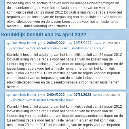
toepassing van de sociale tarieven door de aardgas-ondernemingen en
de tussenkomstregels voor het ten laste nemen hiervan en van het
koninklijk besluit van 29 maart 2012 tot vaststelling van de regels voor het
bepalen van de kosten van de toepassing van de sociale tarieven door de
elektriciteitsbedrijven en de tussen-komstregels voor het ten laste nemen
hiervan. - Duitse vertaling van uittreksels
koninklijk besluit van 24 april 2022
koninklijk besluit
24/04/2022
19/05/2022
2022041081
type
prom.
pub.
numac
federale overheidsdienst economie, k.m.o., middenstand en energie
bron
Koninklijk besluit tot wijziging van het koninklijk besluit van 29 maart 2012
tot vaststelling van de regels voor het bepalen van de kosten van de
toepassing van de sociale tarieven door de aardgasondernemingen en de
tussenkomstregels voor het ten laste nemen hiervan en het koninklijk
besluit van 29 maart 2012 tot vaststelling van de regels voor het bepalen
van de kosten van de toepassing van de sociale tarieven door de
elektriciteitsbedrijven en de tussenkomstregels voor het ten laste nemen
hiervan
koninklijk besluit
24/04/2022
07/11/2023
2023045225
type
prom.
pub.
numac
federale overheidsdienst binnenlandse zaken
bron
Koninklijk besluit tot wijziging van het koninklijk besluit van 29 maart 2012
tot vaststelling van de regels voor het bepalen van de kosten van de
toepassing van de sociale tarieven door de aardgasondernemingen en de
tussenkomstregels voor het ten laste nemen hiervan en het koninklijk
besluit van 29 maart 2012 tot vaststelling van de regels voor het bepalen