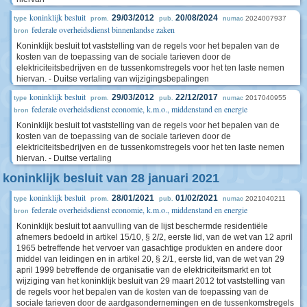
koninklijk besluit
29/03/2012
20/08/2024
2024007937
type
prom.
pub.
numac
federale overheidsdienst binnenlandse zaken
bron
Koninklijk besluit tot vaststelling van de regels voor het bepalen van de
kosten van de toepassing van de sociale tarieven door de
elektriciteitsbedrijven en de tussenkomstregels voor het ten laste nemen
hiervan. - Duitse vertaling van wijzigingsbepalingen
koninklijk besluit
29/03/2012
22/12/2017
2017040955
type
prom.
pub.
numac
federale overheidsdienst economie, k.m.o., middenstand en energie
bron
Koninklijk besluit tot vaststelling van de regels voor het bepalen van de
kosten van de toepassing van de sociale tarieven door de
elektriciteitsbedrijven en de tussenkomstregels voor het ten laste nemen
hiervan. - Duitse vertaling
koninklijk besluit van 28 januari 2021
koninklijk besluit
28/01/2021
01/02/2021
2021040211
type
prom.
pub.
numac
federale overheidsdienst economie, k.m.o., middenstand en energie
bron
Koninklijk besluit tot aanvulling van de lijst beschermde residentiële
afnemers bedoeld in artikel 15/10, § 2/2, eerste lid, van de wet van 12 april
1965 betreffende het vervoer van gasachtige produkten en andere door
middel van leidingen en in artikel 20, § 2/1, eerste lid, van de wet van 29
april 1999 betreffende de organisatie van de elektriciteitsmarkt en tot
wijziging van het koninklijk besluit van 29 maart 2012 tot vaststelling van
de regels voor het bepalen van de kosten van de toepassing van de
sociale tarieven door de aardgasondernemingen en de tussenkomstregels