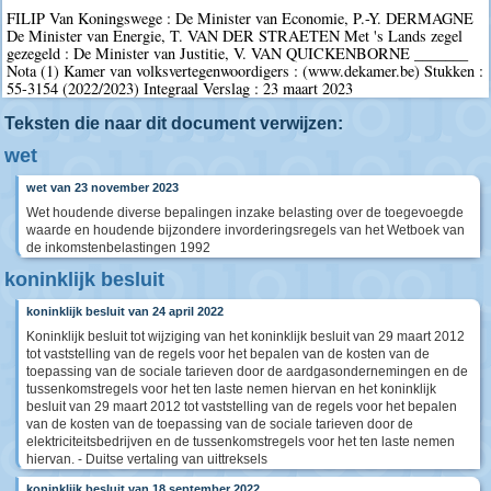
FILIP Van Koningswege : De Minister van Economie, P.-Y. DERMAGNE
De Minister van Energie, T. VAN DER STRAETEN Met 's Lands zegel
gezegeld : De Minister van Justitie, V. VAN QUICKENBORNE _______
Nota (1) Kamer van volksvertegenwoordigers : (www.dekamer.be) Stukken :
55-3154 (2022/2023) Integraal Verslag : 23 maart 2023
Teksten die naar dit document verwijzen:
wet
wet van 23 november 2023
Wet houdende diverse bepalingen inzake belasting over de toegevoegde
waarde en houdende bijzondere invorderingsregels van het Wetboek van
de inkomstenbelastingen 1992
koninklijk besluit
koninklijk besluit van 24 april 2022
Koninklijk besluit tot wijziging van het koninklijk besluit van 29 maart 2012
tot vaststelling van de regels voor het bepalen van de kosten van de
toepassing van de sociale tarieven door de aardgasondernemingen en de
tussenkomstregels voor het ten laste nemen hiervan en het koninklijk
besluit van 29 maart 2012 tot vaststelling van de regels voor het bepalen
van de kosten van de toepassing van de sociale tarieven door de
elektriciteitsbedrijven en de tussenkomstregels voor het ten laste nemen
hiervan. - Duitse vertaling van uittreksels
koninklijk besluit van 18 september 2022