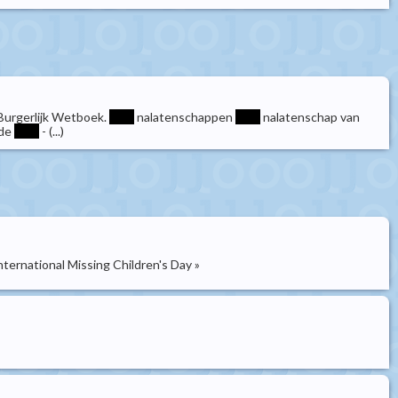
 Burgerlijk Wetboek.
****
nalatenschappen
****
nalatenschap van
 de
****
- (...)
ternational Missing Children's Day »