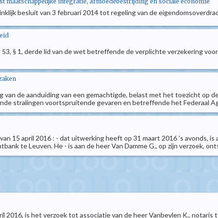
 maatschappelijke integratie, armoedebestrijding en sociale economie
koninklijk besluit van 3 februari 2014 tot regeling van de eigendomsov
eid
kel 53, § 1, derde lid van de wet betreffende de verplichte verzekering v
 zaken
ing van de aanduiding van een gemachtigde, belast met het toezicht op d
erende stralingen voortspruitende gevaren en betreffende het Federaal A
 van 15 april 2016 : - dat uitwerking heeft op 31 maart 2016 's avonds, is
tbank te Leuven. He - is aan de heer Van Damme G., op zijn verzoek, onts
april 2016, is het verzoek tot associatie van de heer Vanbeylen K., notari