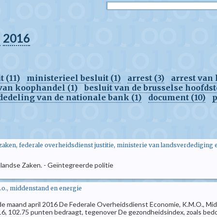
l
2016
 (11)
ministerieel besluit (1)
arrest (3)
arrest van 
van koophandel (1)
besluit van de brusselse hoofdst
edeling van de nationale bank (1)
document (10)
p
aken, federale overheidsdienst justitie, ministerie van landsverdediging 
andse Zaken. - Geïntegreerde politie
.o., middenstand en energie
 de maand april 2016 De Federale Overheidsdienst Economie, K.M.O., Mid
6, 102.75 punten bedraagt, tegenover De gezondheidsindex, zoals bedoeld 