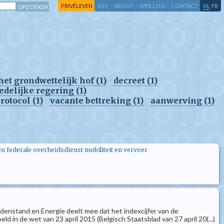
-
-
-
-
PRIVÉLEVEN
RSS
ABOUT
WEB LOG
CONTACT
NL
FR
het grondwettelijk hof (1)
decreet (1)
edelijke regering (1)
rotocol (1)
vacante bettreking (1)
aanwerving (1)
en federale overheidsdienst mobiliteit en vervoer
denstand en Energie deelt mee dat het indexcijfer van de
in de wet van 23 april 2015 (Belgisch Staatsblad van 27 april 20(...)