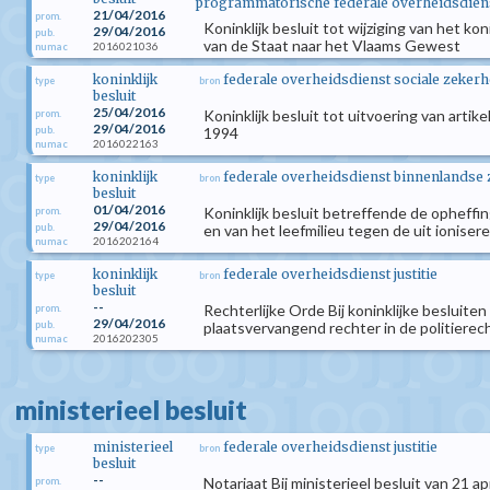
programmatorische federale overheidsdienst
21/04/2016
prom.
Koninklijk besluit tot wijziging van het 
29/04/2016
pub.
van de Staat naar het Vlaams Gewest
2016021036
numac
koninklijk
federale overheidsdienst sociale zekerh
type
bron
besluit
25/04/2016
Koninklijk besluit tot uitvoering van arti
prom.
29/04/2016
pub.
1994
2016022163
numac
koninklijk
federale overheidsdienst binnenlandse
type
bron
besluit
01/04/2016
Koninklijk besluit betreffende de opheff
prom.
29/04/2016
pub.
en van het leefmilieu tegen de uit ionis
2016202164
numac
koninklijk
federale overheidsdienst justitie
type
bron
besluit
--
Rechterlijke Orde Bij koninklijke besluiten
prom.
29/04/2016
pub.
plaatsvervangend rechter in de politierech
2016202305
numac
ministerieel besluit
ministerieel
federale overheidsdienst justitie
type
bron
besluit
--
Notariaat Bij ministerieel besluit van 21 
prom.