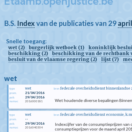
Etaamb.openjustice.be
B.S.
Index
van de publicaties van 29
apri
Snelle toegang:
wet (2)
burgerlijk wetboek (1)
koninklijk besluit
beschikking (2)
beschikking van de rechtbank 
besluit van de vlaamse regering (2)
lijst (7)
med
wet
wet
federale overheidsdienst binnenlandse z
type
bron
21/04/2016
prom.
29/04/2016
pub.
Wet houdende diverse bepalingen Binnenl
2016000181
numac
wet
federale overheidsdienst economie, k.m
type
bron
--
prom.
29/04/2016
Indexcijfer van de consumptieprijzen van
pub.
2016040304
numac
consumptieprijzen voor de maand april 201