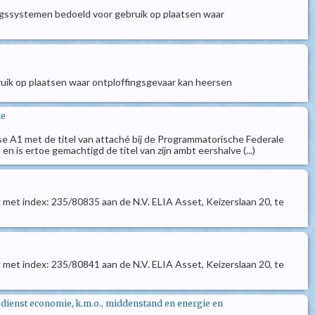
ingssystemen bedoeld voor gebruik op plaatsen waar
ruik op plaatsen waar ontploffingsgevaar kan heersen
ie
sse A1 met de titel van attaché bij de Programmatorische Federale
is ertoe gemachtigd de titel van zijn ambt eershalve (...)
 met index: 235/80835 aan de N.V. ELIA Asset, Keizerslaan 20, te
 met index: 235/80841 aan de N.V. ELIA Asset, Keizerslaan 20, te
dsdienst economie, k.m.o., middenstand en energie en