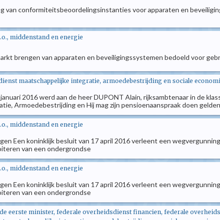
ing van conformiteitsbeoordelingsinstanties voor apparaten en beveilig
.o., middenstand en energie
 markt brengen van apparaten en beveiligingssystemen bedoeld voor geb
enst maatschappelijke integratie, armoedebestrijding en sociale econom
 26 januari 2016 werd aan de heer DUPONT Alain, rijksambtenaar in de kla
ie, Armoedebestrijding en Hij mag zijn pensioenaanspraak doen gelden en 
.o., middenstand en energie
en Een koninklijk besluit van 17 april 2016 verleent een wegvergunning
loiteren van een ondergrondse
.o., middenstand en energie
en Een koninklijk besluit van 17 april 2016 verleent een wegvergunning
loiteren van een ondergrondse
 de eerste minister, federale overheidsdienst financien, federale overhei