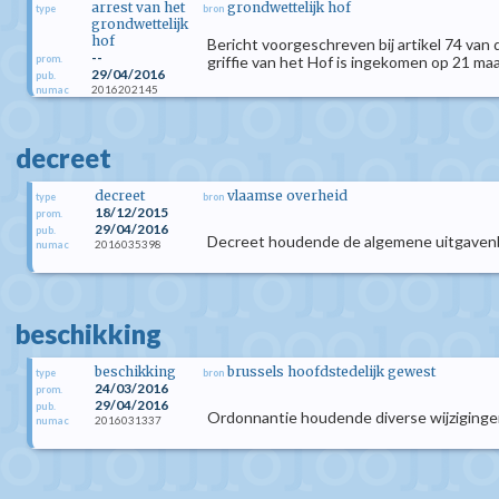
arrest van het
grondwettelijk hof
type
bron
grondwettelijk
hof
Bericht voorgeschreven bij artikel 74 van
--
prom.
griffie van het Hof is ingekomen op 21 maar
29/04/2016
pub.
2016202145
numac
decreet
decreet
vlaamse overheid
type
bron
18/12/2015
prom.
29/04/2016
pub.
Decreet houdende de algemene uitgavenb
2016035398
numac
beschikking
beschikking
brussels hoofdstedelijk gewest
type
bron
24/03/2016
prom.
29/04/2016
pub.
Ordonnantie houdende diverse wijzigingen
2016031337
numac