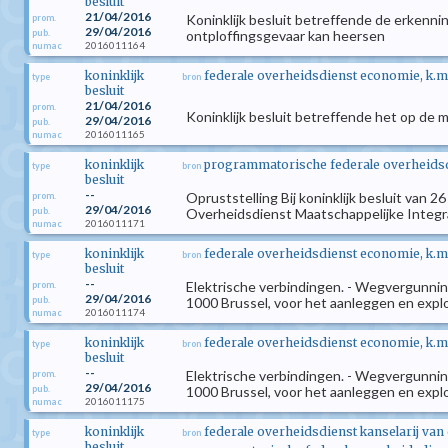
besluit
21/04/2016
Koninklijk besluit betreffende de erkenn
prom.
29/04/2016
pub.
ontploffingsgevaar kan heersen
2016011164
numac
koninklijk
federale overheidsdienst economie, k.m
type
bron
besluit
21/04/2016
prom.
Koninklijk besluit betreffende het op de
29/04/2016
pub.
2016011165
numac
koninklijk
programmatorische federale overheidsdi
type
bron
besluit
--
Opruststelling Bij koninklijk besluit van
prom.
29/04/2016
pub.
Overheidsdienst Maatschappelijke Integrat
2016011171
numac
koninklijk
federale overheidsdienst economie, k.m
type
bron
besluit
--
Elektrische verbindingen. - Wegvergunning
prom.
29/04/2016
pub.
1000 Brussel, voor het aanleggen en exp
2016011174
numac
koninklijk
federale overheidsdienst economie, k.m
type
bron
besluit
--
Elektrische verbindingen. - Wegvergunning
prom.
29/04/2016
pub.
1000 Brussel, voor het aanleggen en exp
2016011175
numac
koninklijk
federale overheidsdienst kanselarij van
type
bron
besluit