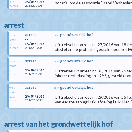
29/04/2016
pub.
notaris, om de associatie "Karel Vanbeyle
2016202306
numac
arrest
arrest
grondwettelijk hof
type
bron
--
prom.
29/04/2016
Uittreksel uit arrest nr. 27/2016 van 18 f
pub.
2016201636
numac
uitstel en de probatie, gesteld door het H
arrest
grondwettelijk hof
type
bron
--
prom.
29/04/2016
Uittreksel uit arrest nr. 30/2016 van 25 f
pub.
2016201701
numac
inkomstenbelastingen 1992, gesteld door d
arrest
grondwettelijk hof
type
bron
--
prom.
29/04/2016
Uittreksel uit arrest nr. 29/2016 van 25 f
pub.
2016201699
numac
van eerste aanleg Luik, afdeling Luik. Het 
arrest van het grondwettelijk hof