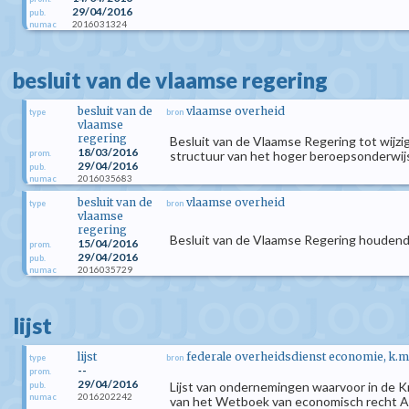
29/04/2016
pub.
2016031324
numac
besluit van de vlaamse regering
besluit van de
vlaamse overheid
type
bron
vlaamse
regering
Besluit van de Vlaamse Regering tot wijzi
18/03/2016
prom.
structuur van het hoger beroepsonderwij
29/04/2016
pub.
2016035683
numac
besluit van de
vlaamse overheid
type
bron
vlaamse
regering
Besluit van de Vlaamse Regering houdende 
15/04/2016
prom.
29/04/2016
pub.
2016035729
numac
lijst
lijst
federale overheidsdienst economie, k.m
type
bron
--
prom.
29/04/2016
Lijst van ondernemingen waarvoor in de K
pub.
2016202242
numac
van het Wetboek van economisch recht Als