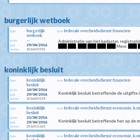
burgerlijk wetboek
burgerlijk
federale overheidsdienst financien
type
bron
wetboek
--
Administratie van het kadaster, registra
prom.
29/04/2016
pub.
****
****
,
****
****
****
****
Mevr.
****
*
2016055391
numac
koninklijk besluit
koninklijk
federale overheidsdienst financien
type
bron
besluit
14/04/2016
prom.
Koninklijk besluit betreffende de uitgift
29/04/2016
pub.
2016003139
numac
koninklijk
federale overheidsdienst economie, k.m
type
bron
besluit
21/04/2016
prom.
Koninklijk besluit betreffende het op de 
29/04/2016
pub.
2016011163
numac
koninklijk
federale overheidsdienst economie, k.m
type
bron