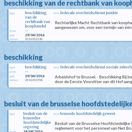
beschikking van de rechtbank van koop
beschikking
federale overheidsdienst justitie
type
bron
van de
rechtbank van
Rechterlijke Macht Rechtbank van koophan
koophandel
aangewezen om, voor een termijn van één ja
--
prom.
29/04/2016
pub.
2016202296
numac
beschikking
beschikking
federale overheidsdienst sociale zekerh
type
bron
--
prom.
29/04/2016
Arbeidshof te Brussel. - Beschikking Bij b
pub.
2016202358
numac
door de Eerste Voorzitter van dit Hof aa
besluit van de brusselse hoofdstedelijk
besluit van de
brussels hoofdstedelijk gewest
type
bron
brusselse
hoofdstedelijke
Besluit van de Brusselse Hoofdstedelijke 
regering
reglement voor het personeel van Net Br
14/04/2016
prom.