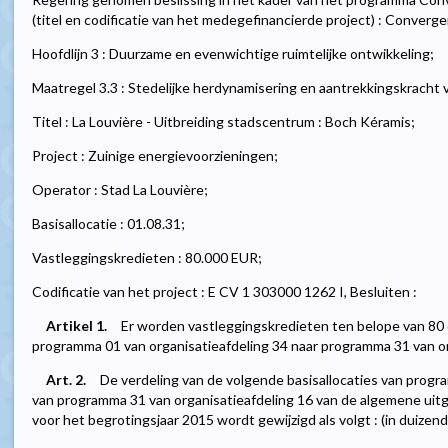
(titel en codificatie van het medegefinancierde project) : Converge
Hoofdlijn 3 : Duurzame en evenwichtige ruimtelijke ontwikkeling;
Maatregel 3.3 : Stedelijke herdynamisering en aantrekkingskracht
Titel : La Louvière - Uitbreiding stadscentrum : Boch Kéramis;
Project : Zuinige energievoorzieningen;
Operator : Stad La Louvière;
Basisallocatie : 01.08.31;
Vastleggingskredieten : 80.000 EUR;
Codificatie van het project : E CV 1 303000 1262 I, Besluiten :
Artikel 1.
Er worden vastleggingskredieten ten belope van 8
programma 01 van organisatieafdeling 34 naar programma 31 van or
Art. 2.
De verdeling van de volgende basisallocaties van progr
van programma 31 van organisatieafdeling 16 van de algemene ui
voor het begrotingsjaar 2015 wordt gewijzigd als volgt : (in duizend