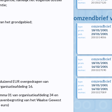
2015027120
numac
ntie;
omzendbrief v
 van het grondgebied;
omzendbrief
type
18/01/2001
prom.
20/01/2001
pub.
2001014006
numac
omzendbrief
type
18/01/2001
prom.
16/02/2001
pub.
2001027090
numac
0 duizend EUR overgedragen van
omzendbrief
type
18/01/2001
prom.
ganisatieafdeling 16.
16/02/2001
pub.
2001027089
numac
amma 01 van organisatieafdeling 34 en
tgavenbegroting van het Waalse Gewest
 euro)