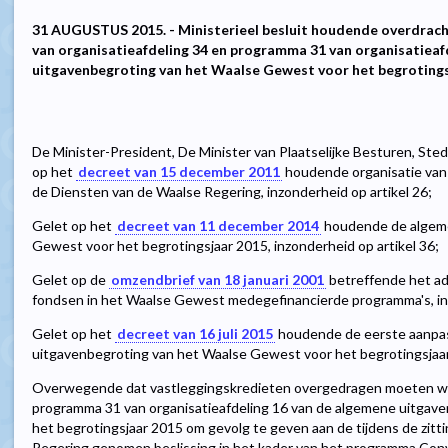
31 AUGUSTUS 2015. - Ministerieel besluit houdende overdrac
van organisatieafdeling 34 en programma 31 van organisatieaf
uitgavenbegroting van het Waalse Gewest voor het begroting
De Minister-President, De Minister van Plaatselijke Besturen, Ste
op het
decreet van 15 december 2011
houdende organisatie van
de Diensten van de Waalse Regering, inzonderheid op artikel 26;
Gelet op het
decreet van 11 december 2014
houdende de algeme
Gewest voor het begrotingsjaar 2015, inzonderheid op artikel 36;
Gelet op de
omzendbrief van 18 januari 2001
betreffende het ad
fondsen in het Waalse Gewest medegefinancierde programma's, inzon
Gelet op het
decreet van 16 juli 2015
houdende de eerste aanpa
uitgavenbegroting van het Waalse Gewest voor het begrotingsjaa
Overwegende dat vastleggingskredieten overgedragen moeten wor
programma 31 van organisatieafdeling 16 van de algemene uitgav
het begrotingsjaar 2015 om gevolg te geven aan de tijdens de zitt
Regering genomen beslissing in het kader van het programma Conv