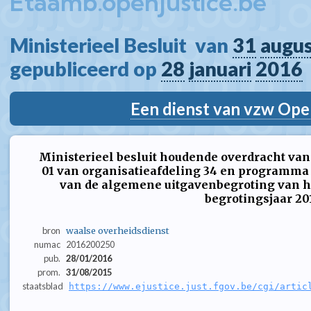
Etaamb.openjustice.be
Ministerieel Besluit  van 
31
augu
gepubliceerd op 
28
januari
2016
Een dienst van vzw Ope
Ministerieel besluit houdende overdracht va
01 van organisatieafdeling 34 en programma 
van de algemene uitgavenbegroting van h
begrotingsjaar 20
bron
waalse overheidsdienst
numac
2016200250
pub.
28/01/2016
prom.
31/08/2015
staatsblad
https://www.ejustice.just.fgov.be/cgi/artic