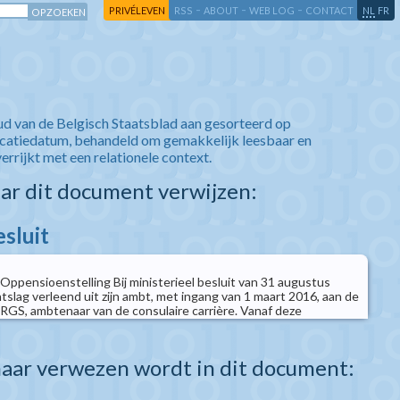
-
-
-
-
PRIVÉLEVEN
RSS
ABOUT
WEB LOG
CONTACT
NL
FR
ud van de Belgisch Staatsblad aan gesorteerd op
icatiedatum, behandeld om gemakkelijk leesbaar en
verrijkt met een relationele context.
aar dit document verwijzen:
esluit
- Oppensioenstelling Bij ministerieel besluit van 31 augustus
slag verleend uit zijn ambt, met ingang van 1 maart 2016, aan de
GS, ambtenaar van de consulaire carrière. Vanaf deze
aar verwezen wordt in dit document: