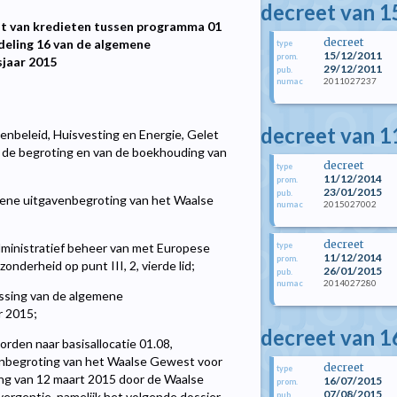
decreet van 
ht van kredieten tussen programma 01
decreet
deling 16 van de algemene
type
15/12/2011
prom.
sjaar 2015
29/12/2011
pub.
2011027237
numac
decreet van 
denbeleid, Huisvesting en Energie, Gelet
 de begroting en van de boekhouding van
decreet
type
11/12/2014
prom.
23/01/2015
pub.
ne uitgavenbegroting van het Waalse
2015027002
numac
decreet
type
ministratief beheer van met Europese
11/12/2014
prom.
derheid op punt III, 2, vierde lid;
26/01/2015
pub.
2014027280
numac
ssing van de algemene
r 2015;
decreet van 16
den naar basisallocatie 01.08,
enbegroting van het Waalse Gewest voor
decreet
type
ing van 12 maart 2015 door de Waalse
16/07/2015
prom.
07/08/2015
ergentie, namelijk het volgende dossier
pub.