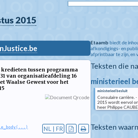
stus
2015
Etaamb
biedt de inho
nJustice.be
afkondigings- en publ
afprintbaar te zijn, en 
Teksten die n
n kredieten tussen programma
31 van organisatieafdeling 16
ministerieel b
et Waalse Gewest voor het
15
ministerieel besluit
Consulaire carrière. 
2015 wordt eervol ont
heer Philippe CAUBER
Teksten waarn
le_body(...)
NL | FR