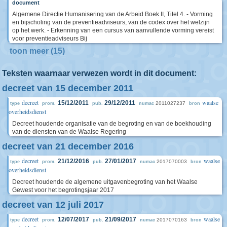
document
Algemene Directie Humanisering van de Arbeid Boek II, Titel 4. - Vorming
en bijscholing van de preventieadviseurs, van de codex over het welzijn
op het werk. - Erkenning van een cursus van aanvullende vorming vereist
voor preventieadviseurs Bij
toon meer (15)
Teksten waarnaar verwezen wordt in dit document:
decreet van 15 december 2011
decreet
waalse
15/12/2011
29/12/2011
2011027237
type
prom.
pub.
numac
bron
overheidsdienst
Decreet houdende organisatie van de begroting en van de boekhouding
van de diensten van de Waalse Regering
decreet van 21 december 2016
decreet
waalse
21/12/2016
27/01/2017
2017070003
type
prom.
pub.
numac
bron
overheidsdienst
Decreet houdende de algemene uitgavenbegroting van het Waalse
Gewest voor het begrotingsjaar 2017
decreet van 12 juli 2017
decreet
waalse
12/07/2017
21/09/2017
2017070163
type
prom.
pub.
numac
bron