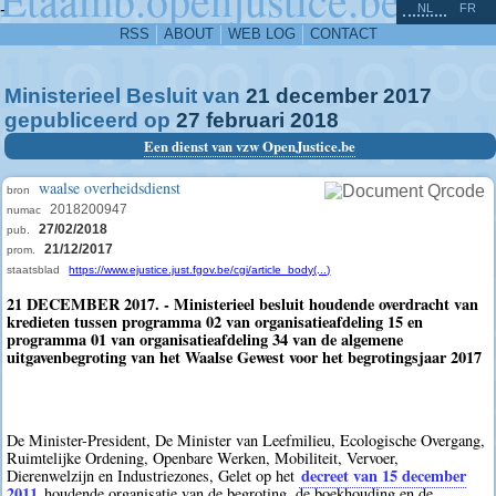
^
-
NL
FR
RSS
ABOUT
WEB LOG
CONTACT
Ministerieel Besluit van
21
december
2017
gepubliceerd op
27
februari
2018
Een dienst van vzw OpenJustice.be
waalse overheidsdienst
bron
2018200947
numac
27/02/2018
pub.
21/12/2017
prom.
staatsblad
https://www.ejustice.just.fgov.be/cgi/article_body(...)
21 DECEMBER 2017. - Ministerieel besluit houdende overdracht van
kredieten tussen programma 02 van organisatieafdeling 15 en
programma 01 van organisatieafdeling 34 van de algemene
uitgavenbegroting van het Waalse Gewest voor het begrotingsjaar 2017
De Minister-President, De Minister van Leefmilieu, Ecologische Overgang,
Ruimtelijke Ordening, Openbare Werken, Mobiliteit, Vervoer,
decreet van 15 december
Dierenwelzijn en Industriezones, Gelet op het
2011
houdende organisatie van de begroting, de boekhouding en de