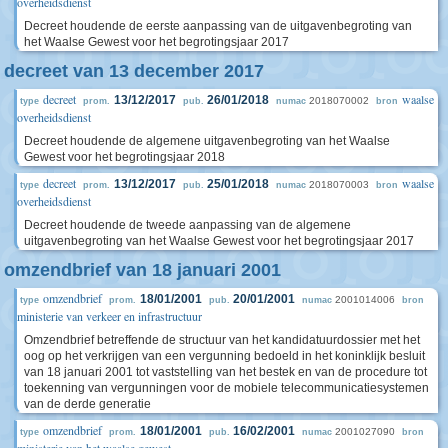
overheidsdienst
Decreet houdende de eerste aanpassing van de uitgavenbegroting van
het Waalse Gewest voor het begrotingsjaar 2017
decreet van 13 december 2017
decreet
waalse
13/12/2017
26/01/2018
2018070002
type
prom.
pub.
numac
bron
overheidsdienst
Decreet houdende de algemene uitgavenbegroting van het Waalse
Gewest voor het begrotingsjaar 2018
decreet
waalse
13/12/2017
25/01/2018
2018070003
type
prom.
pub.
numac
bron
overheidsdienst
Decreet houdende de tweede aanpassing van de algemene
uitgavenbegroting van het Waalse Gewest voor het begrotingsjaar 2017
omzendbrief van 18 januari 2001
omzendbrief
18/01/2001
20/01/2001
2001014006
type
prom.
pub.
numac
bron
ministerie van verkeer en infrastructuur
Omzendbrief betreffende de structuur van het kandidatuurdossier met het
oog op het verkrijgen van een vergunning bedoeld in het koninklijk besluit
van 18 januari 2001 tot vaststelling van het bestek en van de procedure tot
toekenning van vergunningen voor de mobiele telecommunicatiesystemen
van de derde generatie
omzendbrief
18/01/2001
16/02/2001
2001027090
type
prom.
pub.
numac
bron
ministerie van het waalse gewest