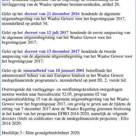
verslaggeving van de Waalse openbare bestuurseenheden, artikel 26;
decreet van 21 december 2016
Gelet op het
houdende de algemene
uitgavenbegroting van het Waalse Gewest voor het begrotingsjaar 2017,
inzonderheid op artikel 34;
decreet van 12 juli 2017
Gelet op het
houdende de eerste aanpassing van
de algemene uitgavenbegroting van het Waalse Gewest voor het
begrotingsjaar 2017;
decreet van 13 december 2017
Gelet op het
houdende de tweede
aanpassing van de algemene uitgavenbegroting van het Waalse Gewest voor
het begrotingsjaar 2017;
omzendbrief van 18 januari 2001
Gelet op de
betreffende het
administratief beheer van met Europese fondsen in het Waalse Gewest
medegefinancierde programma's, inzonderheid op punt III, 2, vierde lid;
Overwegende dat vastleggings- en vereffeningskredieten overgedragen
moeten worden naar basisallocatie 52.05, programma 02 van
organisatieafdeling 15 van de algemene uitgavenbegroting van het Waalse
Gewest voor het begrotingsjaar 2017, om gevolg te geven aan de tijdens de
zitting van 7 december 2017 door de Waalse Regering genomen beslissing
in het kader van het programma EFRO 2014-2020, namelijk de volgende
dossiers (titels en codificaties van de medegefinancierde projecten) : Efro
2014-2020;
Hoofdlijn 3 : Slim grondgebiedsbeheer 2020;