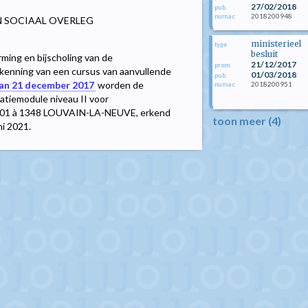
27/02/2018
pub.
2018200948
numac
N SOCIAAL OVERLEG
ministerieel
type
besluit
rming en bijscholing van de
21/12/2017
prom.
Erkenning van een cursus van aanvullende
01/03/2018
pub.
 van 21 december 2017
worden de
2018200951
numac
satiemodule niveau II voor
.05.01 à 1348 LOUVAIN-LA-NEUVE, erkend
toon meer (4)
ni 2021.