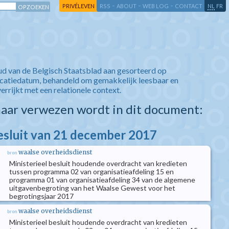
-
-
-
-
PRIVÉLEVEN
RSS
ABOUT
WEB LOG
CONTACT
NL
FR
ud van de Belgisch Staatsblad aan gesorteerd op
icatiedatum, behandeld om gemakkelijk leesbaar en
verrijkt met een relationele context.
aar verwezen wordt in dit document:
besluit van 21 december 2017
waalse overheidsdienst
bron
Ministerieel besluit houdende overdracht van kredieten
tussen programma 02 van organisatieafdeling 15 en
programma 01 van organisatieafdeling 34 van de algemene
uitgavenbegroting van het Waalse Gewest voor het
begrotingsjaar 2017
waalse overheidsdienst
bron
Ministerieel besluit houdende overdracht van kredieten