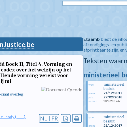
Etaamb
biedt de inho
nJustice.be
afkondigings- en publ
afprintbaar te zijn, en 
Teksten waarn
 Boek II, Titel 4, Vorming en
 codex over het welzijn op het
ministerieel 
llende vorming vereist voor
ij mi
ministerieel
type
besluit
21/12/2017
prom.
ciaal overleg
27/02/2018
pub.
2018200947
numac
ministerieel
le_body(...)
NL | FR
type
besluit
21/12/2017
prom.