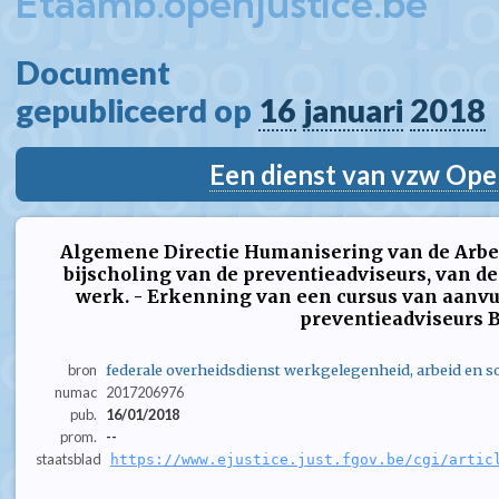
Etaamb.openjustice.be
Document  
gepubliceerd op 
16
januari
2018
Een dienst van vzw Ope
Algemene Directie Humanisering van de Arbeid
bijscholing van de preventieadviseurs, van de
werk. - Erkenning van een cursus van aanvu
preventieadviseurs B
bron
federale overheidsdienst werkgelegenheid, arbeid en so
numac
2017206976
pub.
16/01/2018
prom.
--
staatsblad
https://www.ejustice.just.fgov.be/cgi/artic