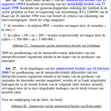
augustus 1998
koninklijk besluit van 27
4
houdende uitvoering van het
maart 1998
houdende een gemeenschappelijke ordening der markten in de
sector groenten en fruit in toepassing van verordening (EG) 2200/96 van de
Raad van 28 oktober 1996 voor wat betreft de criteria van erkenning van
telersverenigingen, wordt als volgt aangepast :
1° de woorden « in miljoen BEF » worden vervangen door de woorden «
in euro »;
2° de cijfers « 60 » en « 200 » worden respectievelijk vervangen door de
cijfers « 1 500 000 » en « 5 000 000 ».
Afdeling 27. - Aanpassing van het ministerieel besluit van 14 februari
2000 ter goedkeuring van de interprofessionele akkoorden van een
interprofessioneel organisme erkend in het kader van de productie van
zaaizaden
Art. 27.
ministerieel besluit van 14 februari
In de bepalingen van het
2000
5
ter goedkeuring van de interprofessionele akkoorden van een
interprofessioneel organisme erkend in het kader van de productie van
zaaizaden die hieronder worden aangeduid, worden de in frank uitgedrukte
bedragen die in de tweede kolom van de volgende tabel worden vermeld,
vervangen door de in euro uitgedrukte bedragen van de derde kolom van
dezelfde tabel.
Voor de raadpleging van de tabel, zie beeld
Afdeling 28. - Aanpassing van het ministerieel besluit van 20 december