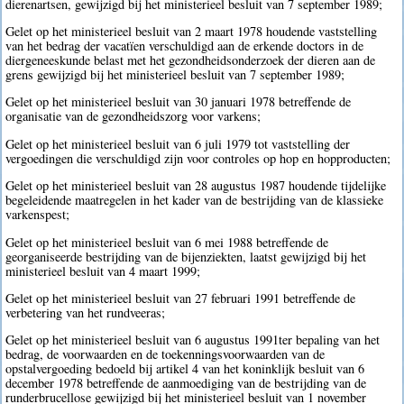
dierenartsen, gewijzigd bij het ministerieel besluit van 7 september 1989;
Gelet op het ministerieel besluit van 2 maart 1978 houdende vaststelling
van het bedrag der vacatïen verschuldigd aan de erkende doctors in de
diergeneeskunde belast met het gezondheidsonderzoek der dieren aan de
grens gewijzigd bij het ministerieel besluit van 7 september 1989;
Gelet op het ministerieel besluit van 30 januari 1978 betreffende de
organisatie van de gezondheidszorg voor varkens;
Gelet op het ministerieel besluit van 6 juli 1979 tot vaststelling der
vergoedingen die verschuldigd zijn voor controles op hop en hopproducten;
Gelet op het ministerieel besluit van 28 augustus 1987 houdende tijdelijke
begeleidende maatregelen in het kader van de bestrijding van de klassieke
varkenspest;
Gelet op het ministerieel besluit van 6 mei 1988 betreffende de
georganiseerde bestrijding van de bijenziekten, laatst gewijzigd bij het
ministerieel besluit van 4 maart 1999;
Gelet op het ministerieel besluit van 27 februari 1991 betreffende de
verbetering van het rundveeras;
Gelet op het ministerieel besluit van 6 augustus 1991ter bepaling van het
bedrag, de voorwaarden en de toekenningsvoorwaarden van de
opstalvergoeding bedoeld bij artikel 4 van het koninklijk besluit van 6
december 1978 betreffende de aanmoediging van de bestrijding van de
runderbrucellose gewijzigd bij het ministerieel besluit van 1 november