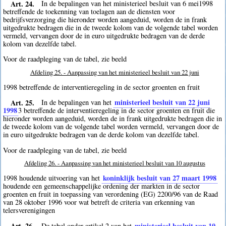
Art. 24.
In de bepalingen van het ministerieel besluit van 6 mei1998
betreffende de toekenning van toelagen aan de diensten voor
bedrijfsverzorging die hieronder worden aangeduid, worden de in frank
uitgedrukte bedragen die in de tweede kolom van de volgende tabel worden
vermeld, vervangen door de in euro uitgedrukte bedragen van de derde
kolom van dezelfde tabel.
Voor de raadpleging van de tabel, zie beeld
Afdeling 25. - Aanpassing van het ministerieel besluit van 22 juni
1998 betreffende de interventieregeling in de sector groenten en fruit
Art. 25.
ministerieel besluit van 22 juni
In de bepalingen van het
1998
3
betreffende de interventieregeling in de sector groenten en fruit die
hieronder worden aangeduid, worden de in frank uitgedrukte bedragen die in
de tweede kolom van de volgende tabel worden vermeld, vervangen door de
in euro uitgedrukte bedragen van de derde kolom van dezelfde tabel.
Voor de raadpleging van de tabel, zie beeld
Afdeling 26. - Aanpassing van het ministerieel besluit van 10 augustus
koninklijk besluit van 27 maart 1998
1998 houdende uitvoering van het
houdende een gemeenschappelijke ordening der markten in de sector
groenten en fruit in toepassing van verordening (EG) 2200/96 van de Raad
van 28 oktober 1996 voor wat betreft de criteria van erkenning van
telersverenigingen
Art. 26.
ministerieel besluit van 10
De tabel onder artikel 2 van het