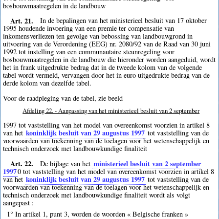
bosbouwmaatregelen in de landbouw
Art. 21.
In de bepalingen van het ministerieel besluit van 17 oktober
1995 houdende invoering van een premie ter compensatie van
inkomensverliezen ten gevolge van bebossing van landbouwgrond in
uitvoering van de Verordening (EEG) nr. 2080/92 van de Raad van 30 juni
1992 tot instelling van een communautaire steunregeling voor
bosbouwmaatregelen in de landbouw die hieronder worden aangeduid, wordt
het in frank uitgedrukte bedrag dat in de tweede kolom van de volgende
tabel wordt vermeld, vervangen door het in euro uitgedrukte bedrag van de
derde kolom van dezelfde tabel.
Voor de raadpleging van de tabel, zie beeld
Afdeling 22. - Aanpassing van het ministerieel besluit van 2 september
1997 tot vaststelling van het model van overeenkomst voorzien in artikel 8
koninklijk besluit van 29 augustus 1997
van het
tot vaststelling van de
voorwaarden van toekenning van de toelagen voor het wetenschappelijk en
technisch onderzoek met landbouwkundige finaliteit
Art. 22.
ministerieel besluit van 2 september
De bijlage van het
1997
0
tot vaststelling van het model van overeenkomst voorzien in artikel 8
koninklijk besluit van 29 augustus 1997
van het
tot vaststelling van de
voorwaarden van toekenning van de toelagen voor het wetenschappelijk en
technisch onderzoek met landbouwkundige finaliteit wordt als volgt
aangepast :
1° In artikel 1, punt 3, worden de woorden « Belgische franken »