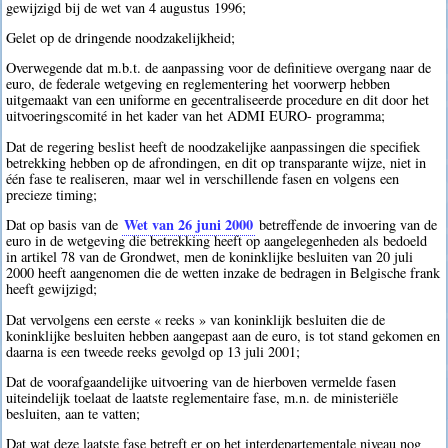
gewijzigd bij de wet van 4 augustus 1996;
Gelet op de dringende noodzakelijkheid;
Overwegende dat m.b.t. de aanpassing voor de definitieve overgang naar de
euro, de federale wetgeving en reglementering het voorwerp hebben
uitgemaakt van een uniforme en gecentraliseerde procedure en dit door het
uitvoeringscomité in het kader van het ADMI EURO- programma;
Dat de regering beslist heeft de noodzakelijke aanpassingen die specifiek
betrekking hebben op de afrondingen, en dit op transparante wijze, niet in
één fase te realiseren, maar wel in verschillende fasen en volgens een
precieze timing;
Wet van 26 juni 2000
Dat op basis van de
betreffende de invoering van de
euro in de wetgeving die betrekking heeft op aangelegenheden als bedoeld
in artikel 78 van de Grondwet, men de koninklijke besluiten van 20 juli
2000 heeft aangenomen die de wetten inzake de bedragen in Belgische frank
heeft gewijzigd;
Dat vervolgens een eerste « reeks » van koninklijk besluiten die de
koninklijke besluiten hebben aangepast aan de euro, is tot stand gekomen en
daarna is een tweede reeks gevolgd op 13 juli 2001;
Dat de voorafgaandelijke uitvoering van de hierboven vermelde fasen
uiteindelijk toelaat de laatste reglementaire fase, m.n. de ministeriële
besluiten, aan te vatten;
Dat wat deze laatste fase betreft er op het interdepartementale niveau nog