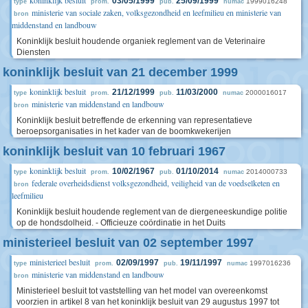
koninklijk besluit
03/05/1999
25/09/1999
1999016248
type
prom.
pub.
numac
ministerie van sociale zaken, volksgezondheid en leefmilieu en ministerie van
bron
middenstand en landbouw
Koninklijk besluit houdende organiek reglement van de Veterinaire
Diensten
koninklijk besluit van 21 december 1999
koninklijk besluit
21/12/1999
11/03/2000
2000016017
type
prom.
pub.
numac
ministerie van middenstand en landbouw
bron
Koninklijk besluit betreffende de erkenning van representatieve
beroepsorganisaties in het kader van de boomkwekerijen
koninklijk besluit van 10 februari 1967
koninklijk besluit
10/02/1967
01/10/2014
2014000733
type
prom.
pub.
numac
federale overheidsdienst volksgezondheid, veiligheid van de voedselketen en
bron
leefmilieu
Koninklijk besluit houdende reglement van de diergeneeskundige politie
op de hondsdolheid. - Officieuze coördinatie in het Duits
ministerieel besluit van 02 september 1997
ministerieel besluit
02/09/1997
19/11/1997
1997016236
type
prom.
pub.
numac
ministerie van middenstand en landbouw
bron
Ministerieel besluit tot vaststelling van het model van overeenkomst
voorzien in artikel 8 van het koninklijk besluit van 29 augustus 1997 tot