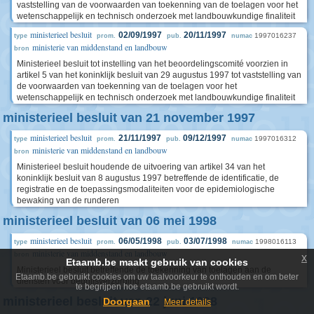
vaststelling van de voorwaarden van toekenning van de toelagen voor het
wetenschappelijk en technisch onderzoek met landbouwkundige finaliteit
ministerieel besluit
02/09/1997
20/11/1997
1997016237
type
prom.
pub.
numac
ministerie van middenstand en landbouw
bron
Ministerieel besluit tot instelling van het beoordelingscomité voorzien in
artikel 5 van het koninklijk besluit van 29 augustus 1997 tot vaststelling van
de voorwaarden van toekenning van de toelagen voor het
wetenschappelijk en technisch onderzoek met landbouwkundige finaliteit
ministerieel besluit van 21 november 1997
ministerieel besluit
21/11/1997
09/12/1997
1997016312
type
prom.
pub.
numac
ministerie van middenstand en landbouw
bron
Ministerieel besluit houdende de uitvoering van artikel 34 van het
koninklijk besluit van 8 augustus 1997 betreffende de identificatie, de
registratie en de toepassingsmodaliteiten voor de epidemiologische
bewaking van de runderen
ministerieel besluit van 06 mei 1998
ministerieel besluit
06/05/1998
03/07/1998
1998016113
type
prom.
pub.
numac
ministerie van middenstand en landbouw
bron
x
Etaamb.be maakt gebruik van cookies
Ministerieel besluit betreffende de toekenning van toelagen aan de
Etaamb.be gebruikt cookies om uw taalvoorkeur te onthouden en om beter
diensten voor bedrijfsverzorging
te begrijpen hoe etaamb.be gebruikt wordt.
ministerieel besluit van 22 juni 1998
Doorgaan
Meer details