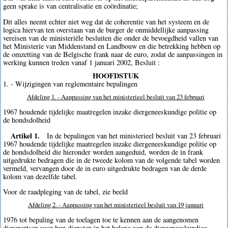
geen sprake is van centralisatie en coördinatie;
Dit alles neemt echter niet weg dat de coherentie van het systeem en de
logica hiervan ten overstaan van de burger de onmiddellijke aanpassing
vereisen van de ministeriële besluiten die onder de bevoegdheid vallen van
het Ministerie van Middenstand en Landbouw en die betrekking hebben op
de omzetting van de Belgische frank naar de euro, zodat de aanpassingen in
werking kunnen treden vanaf 1 januari 2002, Besluit :
HOOFDSTUK
1. - Wijzigingen van reglementaire bepalingen
Afdeling 1. - Aanpassing van het ministerieel besluit van 23 februari
1967 houdende tijdelijke maatregelen inzake diergeneeskundige politie op
de hondsdolheid
Artikel 1.
In de bepalingen van het ministerieel besluit van 23 februari
1967 houdende tijdelijke maatregelen inzake diergeneeskundige politie op
de hondsdolheid die hieronder worden aangeduid, worden de in frank
uitgedrukte bedragen die in de tweede kolom van de volgende tabel worden
vermeld, vervangen door de in euro uitgedrukte bedragen van de derde
kolom van dezelfde tabel.
Voor de raadpleging van de tabel, zie beeld
Afdeling 2. - Aanpassing van het ministerieel besluit van 19 januari
1976 tot bepaling van de toelagen toe te kennen aan de aangenomen
dierenartsen voor hun diensten in het belang van de diergeneeskundige