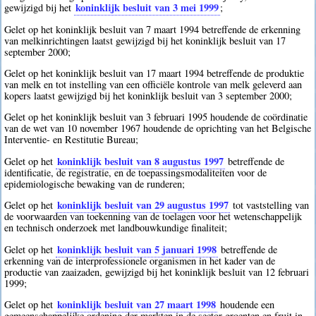
koninklijk besluit van 3 mei 1999
gewijzigd bij het
;
Gelet op het koninklijk besluit van 7 maart 1994 betreffende de erkenning
van melkinrichtingen laatst gewijzigd bij het koninklijk besluit van 17
september 2000;
Gelet op het koninklijk besluit van 17 maart 1994 betreffende de produktie
van melk en tot instelling van een officiële kontrole van melk geleverd aan
kopers laatst gewijzigd bij het koninklijk besluit van 3 september 2000;
Gelet op het koninklijk besluit van 3 februari 1995 houdende de coördinatie
van de wet van 10 november 1967 houdende de oprichting van het Belgische
Interventie- en Restitutie Bureau;
koninklijk besluit van 8 augustus 1997
Gelet op het
betreffende de
identificatie, de registratie, en de toepassingsmodaliteiten voor de
epidemiologische bewaking van de runderen;
koninklijk besluit van 29 augustus 1997
Gelet op het
tot vaststelling van
de voorwaarden van toekenning van de toelagen voor het wetenschappelijk
en technisch onderzoek met landbouwkundige finaliteit;
koninklijk besluit van 5 januari 1998
Gelet op het
betreffende de
erkenning van de interprofessionele organismen in het kader van de
productie van zaaizaden, gewijzigd bij het koninklijk besluit van 12 februari
1999;
koninklijk besluit van 27 maart 1998
Gelet op het
houdende een
gemeenschappelijke ordening der markten in de sector groenten en fruit in