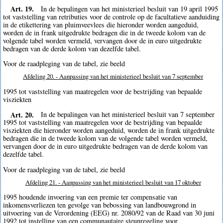
Art. 19.
In de bepalingen van het ministerieel besluit van 19 april 1995
tot vaststelling van retributies voor de controle op de facultatieve aanduiding
in de etikettering van pluimveevlees die hieronder worden aangeduid,
worden de in frank uitgedrukte bedragen die in de tweede kolom van de
volgende tabel worden vermeld, vervangen door de in euro uitgedrukte
bedragen van de derde kolom van dezelfde tabel.
Voor de raadpleging van de tabel, zie beeld
Afdeling 20. - Aanpassing van het ministerieel besluit van 7 september
1995 tot vaststelling van maatregelen voor de bestrijding van bepaalde
visziekten
Art. 20.
In de bepalingen van het ministerieel besluit van 7 september
1995 tot vaststelling van maatregelen voor de bestrijding van bepaalde
visziekten die hieronder worden aangeduid, worden de in frank uitgedrukte
bedragen die in de tweede kolom van de volgende tabel worden vermeld,
vervangen door de in euro uitgedrukte bedragen van de derde kolom van
dezelfde tabel.
Voor de raadpleging van de tabel, zie beeld
Afdeling 21. - Aanpassing van het ministerieel besluit van 17 oktober
1995 houdende invoering van een premie ter compensatie van
inkomensverliezen ten gevolge van bebossing van landbouwgrond in
uitvoering van de Verordening (EEG) nr. 2080/92 van de Raad van 30 juni
1992 tot instelling van een communautaire steunregeling voor