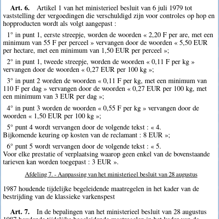
Art. 6.
Artikel 1 van het ministerieel besluit van 6 juli 1979 tot
vaststelling der vergoedingen die verschuldigd zijn voor controles op hop en
hopproducten wordt als volgt aangepast :
1° in punt 1, eerste streepje, worden de woorden « 2,20 F per are, met een
minimum van 55 F per perceel » vervangen door de woorden « 5,50 EUR
per hectare, met een minimum van 1,50 EUR per perceel »;
2° in punt 1, tweede streepje, worden de woorden « 0,11 F per kg »
vervangen door de woorden « 0,27 EUR per 100 kg »;
3° in punt 2 worden de woorden « 0,11 F per kg, met een minimum van
110 F per dag » vervangen door de woorden « 0,27 EUR per 100 kg, met
een minimum van 3 EUR per dag »;
4° in punt 3 worden de woorden « 0,55 F per kg » vervangen door de
woorden « 1,50 EUR per 100 kg »;
5° punt 4 wordt vervangen door de volgende tekst : « 4.
Bijkomende keuring op kosten van de reclamant : 8 EUR »;
6° punt 5 wordt vervangen door de volgende tekst : « 5.
Voor elke prestatie of verplaatsing waarop geen enkel van de bovenstaande
tarieven kan worden toegepast : 3 EUR ».
Afdeling 7. - Aanpassing van het ministerieel besluit van 28 augustus
1987 houdende tijdelijke begeleidende maatregelen in het kader van de
bestrijding van de klassieke varkenspest
Art. 7.
In de bepalingen van het ministerieel besluit van 28 augustus