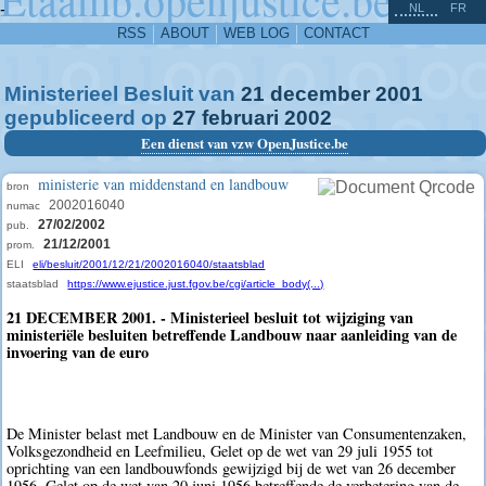
^
-
NL
FR
RSS
ABOUT
WEB LOG
CONTACT
Ministerieel Besluit van
21
december
2001
gepubliceerd op
27
februari
2002
Een dienst van vzw OpenJustice.be
ministerie van middenstand en landbouw
bron
2002016040
numac
27/02/2002
pub.
21/12/2001
prom.
ELI
eli/besluit/2001/12/21/2002016040/staatsblad
staatsblad
https://www.ejustice.just.fgov.be/cgi/article_body(...)
21 DECEMBER 2001. - Ministerieel besluit tot wijziging van
ministeriële besluiten betreffende Landbouw naar aanleiding van de
invoering van de euro
De Minister belast met Landbouw en de Minister van Consumentenzaken,
Volksgezondheid en Leefmilieu, Gelet op de wet van 29 juli 1955 tot
oprichting van een landbouwfonds gewijzigd bij de wet van 26 december
1956, Gelet op de wet van 20 juni 1956 betreffende de verbetering van de