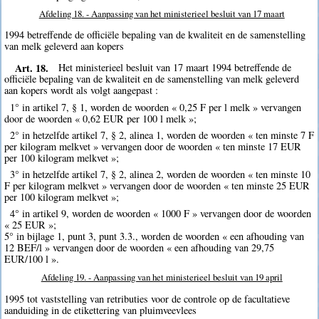
Afdeling 18. - Aanpassing van het ministerieel besluit van 17 maart
1994 betreffende de officiële bepaling van de kwaliteit en de samenstelling
van melk geleverd aan kopers
Art. 18.
Het ministerieel besluit van 17 maart 1994 betreffende de
officiële bepaling van de kwaliteit en de samenstelling van melk geleverd
aan kopers wordt als volgt aangepast :
1° in artikel 7, § 1, worden de woorden « 0,25 F per l melk » vervangen
door de woorden « 0,62 EUR per 100 l melk »;
2° in hetzelfde artikel 7, § 2, alinea 1, worden de woorden « ten minste 7 F
per kilogram melkvet » vervangen door de woorden « ten minste 17 EUR
per 100 kilogram melkvet »;
3° in hetzelfde artikel 7, § 2, alinea 2, worden de woorden « ten minste 10
F per kilogram melkvet » vervangen door de woorden « ten minste 25 EUR
per 100 kilogram melkvet »;
4° in artikel 9, worden de woorden « 1000 F » vervangen door de woorden
« 25 EUR »;
5° in bijlage 1, punt 3, punt 3.3., worden de woorden « een afhouding van
12 BEF/l » vervangen door de woorden « een afhouding van 29,75
EUR/100 l ».
Afdeling 19. - Aanpassing van het ministerieel besluit van 19 april
1995 tot vaststelling van retributies voor de controle op de facultatieve
aanduiding in de etikettering van pluimveevlees