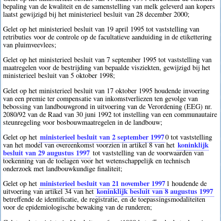
bepaling van de kwaliteit en de samenstelling van melk geleverd aan kopers
laatst gewijzigd bij het ministerieel besluit van 28 december 2000;
Gelet op het ministerieel besluit van 19 april 1995 tot vaststelling van
retributies voor de controle op de facultatieve aanduiding in de etikettering
van pluimveevlees;
Gelet op het ministerieel besluit van 7 september 1995 tot vaststelling van
maatregelen voor de bestrijding van bepaalde visziekten, gewijzigd bij het
ministerieel besluit van 5 oktober 1998;
Gelet op het ministerieel besluit van 17 oktober 1995 houdende invoering
van een premie ter compensatie van inkomstverliezen ten gevolge van
bebossing van landbouwgrond in uitvoering van de Verordening (EEG) nr.
2080/92 van de Raad van 30 juni 1992 tot instelling van een communautaire
steunregeling voor bosbouwmaatregelen in de landbouw;
ministerieel besluit van 2 september 1997
Gelet op het
0
tot vaststelling
koninklijk
van het model van overeenkomst voorzien in artikel 8 van het
besluit van 29 augustus 1997
tot vaststelling van de voorwaarden van
toekenning van de toelagen voor het wetenschappelijk en technisch
onderzoek met landbouwkundige finaliteit;
ministerieel besluit van 21 november 1997
Gelet op het
1
houdende de
koninklijk besluit van 8 augustus 1997
uitvoering van artikel 34 van het
betreffende de identificatie, de registratie, en de toepassingsmodaliteiten
voor de epidemiologische bewaking van de runderen;