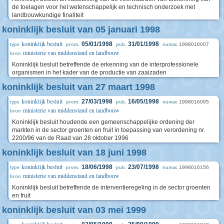
de toelagen voor het wetenschappelijk en technisch onderzoek met
landbouwkundige finaliteit
koninklijk besluit van 05 januari 1998
koninklijk besluit
05/01/1998
31/01/1998
1998016007
type
prom.
pub.
numac
ministerie van middenstand en landbouw
bron
Koninklijk besluit betreffende de erkenning van de interprofessionele
organismen in het kader van de productie van zaaizaden
koninklijk besluit van 27 maart 1998
koninklijk besluit
27/03/1998
16/05/1998
1998016095
type
prom.
pub.
numac
ministerie van middenstand en landbouw
bron
Koninklijk besluit houdende een gemeenschappelijke ordening der
markten in de sector groenten en fruit in toepassing van verordening nr.
2200/96 van de Raad van 28 oktober 1996
koninklijk besluit van 18 juni 1998
koninklijk besluit
18/06/1998
23/07/1998
1998016156
type
prom.
pub.
numac
ministerie van middenstand en landbouw
bron
Koninklijk besluit betreffende de interventieregeling in de sector groenten
en fruit
koninklijk besluit van 03 mei 1999