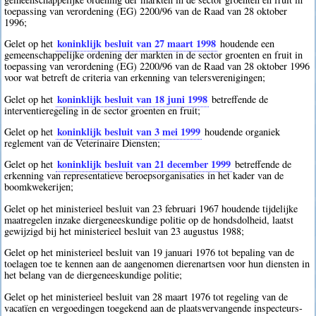
toepassing van verordening (EG) 2200/96 van de Raad van 28 oktober
1996;
koninklijk besluit van 27 maart 1998
Gelet op het
houdende een
gemeenschappelijke ordening der markten in de sector groenten en fruit in
toepassing van verordening (EG) 2200/96 van de Raad van 28 oktober 1996
voor wat betreft de criteria van erkenning van telersverenigingen;
koninklijk besluit van 18 juni 1998
Gelet op het
betreffende de
interventieregeling in de sector groenten en fruit;
koninklijk besluit van 3 mei 1999
Gelet op het
houdende organiek
reglement van de Veterinaire Diensten;
koninklijk besluit van 21 december 1999
Gelet op het
betreffende de
erkenning van representatieve beroepsorganisaties in het kader van de
boomkwekerijen;
Gelet op het ministerieel besluit van 23 februari 1967 houdende tijdelijke
maatregelen inzake diergeneeskundige politie op de hondsdolheid, laatst
gewijzigd bij het ministerieel besluit van 23 augustus 1988;
Gelet op het ministerieel besluit van 19 januari 1976 tot bepaling van de
toelagen toe te kennen aan de aangenomen dierenartsen voor hun diensten in
het belang van de diergeneeskundige politie;
Gelet op het ministerieel besluit van 28 maart 1976 tot regeling van de
vacatïen en vergoedingen toegekend aan de plaatsvervangende inspecteurs-