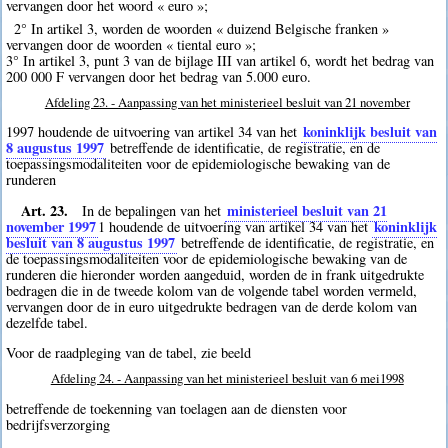
vervangen door het woord « euro »;
2° In artikel 3, worden de woorden « duizend Belgische franken »
vervangen door de woorden « tiental euro »;
3° In artikel 3, punt 3 van de bijlage III van artikel 6, wordt het bedrag van
200 000 F vervangen door het bedrag van 5.000 euro.
Afdeling 23. - Aanpassing van het ministerieel besluit van 21 november
koninklijk besluit van
1997 houdende de uitvoering van artikel 34 van het
8 augustus 1997
betreffende de identificatie, de registratie, en de
toepassingsmodaliteiten voor de epidemiologische bewaking van de
runderen
Art. 23.
ministerieel besluit van 21
In de bepalingen van het
november 1997
koninklijk
1
houdende de uitvoering van artikel 34 van het
besluit van 8 augustus 1997
betreffende de identificatie, de registratie, en
de toepassingsmodaliteiten voor de epidemiologische bewaking van de
runderen die hieronder worden aangeduid, worden de in frank uitgedrukte
bedragen die in de tweede kolom van de volgende tabel worden vermeld,
vervangen door de in euro uitgedrukte bedragen van de derde kolom van
dezelfde tabel.
Voor de raadpleging van de tabel, zie beeld
Afdeling 24. - Aanpassing van het ministerieel besluit van 6 mei1998
betreffende de toekenning van toelagen aan de diensten voor
bedrijfsverzorging