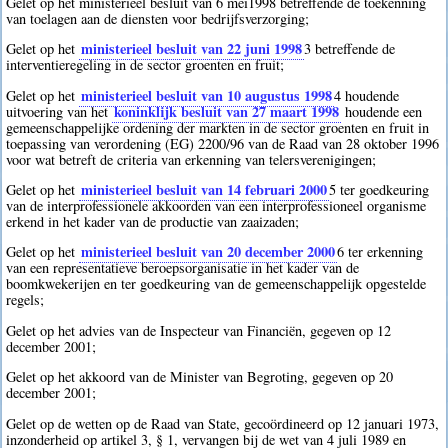
Gelet op het ministerieel besluit van 6 mei1998 betreffende de toekenning
van toelagen aan de diensten voor bedrijfsverzorging;
ministerieel besluit van 22 juni 1998
Gelet op het
3
betreffende de
interventieregeling in de sector groenten en fruit;
ministerieel besluit van 10 augustus 1998
Gelet op het
4
houdende
koninklijk besluit van 27 maart 1998
uitvoering van het
houdende een
gemeenschappelijke ordening der markten in de sector groenten en fruit in
toepassing van verordening (EG) 2200/96 van de Raad van 28 oktober 1996
voor wat betreft de criteria van erkenning van telersverenigingen;
ministerieel besluit van 14 februari 2000
Gelet op het
5
ter goedkeuring
van de interprofessionele akkoorden van een interprofessioneel organisme
erkend in het kader van de productie van zaaizaden;
ministerieel besluit van 20 december 2000
Gelet op het
6
ter erkenning
van een representatieve beroepsorganisatie in het kader van de
boomkwekerijen en ter goedkeuring van de gemeenschappelijk opgestelde
regels;
Gelet op het advies van de Inspecteur van Financiën, gegeven op 12
december 2001;
Gelet op het akkoord van de Minister van Begroting, gegeven op 20
december 2001;
Gelet op de wetten op de Raad van State, gecoördineerd op 12 januari 1973,
inzonderheid op artikel 3, § 1, vervangen bij de wet van 4 juli 1989 en