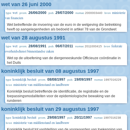
wet van 26 juni 2000
wet
ministerie
26/06/2000
29/07/2000
2000003440
type
prom.
pub.
numac
bron
van financien
Wet betreffende de invoering van de euro in de wetgeving die betrekking
heeft op aangelegenheden als bedoeld in artikel 78 van de Grondwet
wet van 28 augustus 1991
wet
federale
28/08/1991
06/07/2011
2011000415
type
prom.
pub.
numac
bron
overheidsdienst binnenlandse zaken
Wet op de uitoefening van de diergeneeskunde Officieuze coördinatie in
het Duits
koninklijk besluit van 08 augustus 1997
koninklijk besluit
08/08/1997
19/09/1997
1997016229
type
prom.
pub.
numac
ministerie van middenstand en landbouw
bron
Koninklijk besluit betreffende de identificatie, de registratie en de
toepassingsmodaliteiten voor de epidemiologische bewaking van de
runderen
koninklijk besluit van 29 augustus 1997
koninklijk besluit
29/08/1997
20/11/1997
1997016238
type
prom.
pub.
numac
ministerie van middenstand en landbouw
bron
Koninklijk besluit tot vaststelling van de voorwaarden van toekenning van