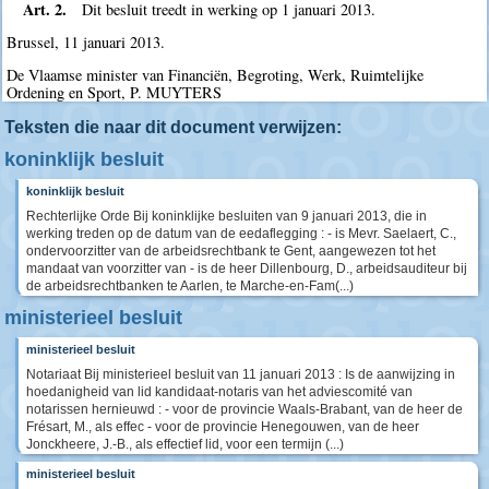
Art. 2.
Dit besluit treedt in werking op 1 januari 2013.
Brussel, 11 januari 2013.
De Vlaamse minister van Financiën, Begroting, Werk, Ruimtelijke
Ordening en Sport, P. MUYTERS
Teksten die naar dit document verwijzen:
koninklijk besluit
koninklijk besluit
Rechterlijke Orde Bij koninklijke besluiten van 9 januari 2013, die in
werking treden op de datum van de eedaflegging : - is Mevr. Saelaert, C.,
ondervoorzitter van de arbeidsrechtbank te Gent, aangewezen tot het
mandaat van voorzitter van - is de heer Dillenbourg, D., arbeidsauditeur bij
de arbeidsrechtbanken te Aarlen, te Marche-en-Fam(...)
ministerieel besluit
ministerieel besluit
Notariaat Bij ministerieel besluit van 11 januari 2013 : Is de aanwijzing in
hoedanigheid van lid kandidaat-notaris van het adviescomité van
notarissen hernieuwd : - voor de provincie Waals-Brabant, van de heer de
Frésart, M., als effec - voor de provincie Henegouwen, van de heer
Jonckheere, J.-B., als effectief lid, voor een termijn (...)
ministerieel besluit