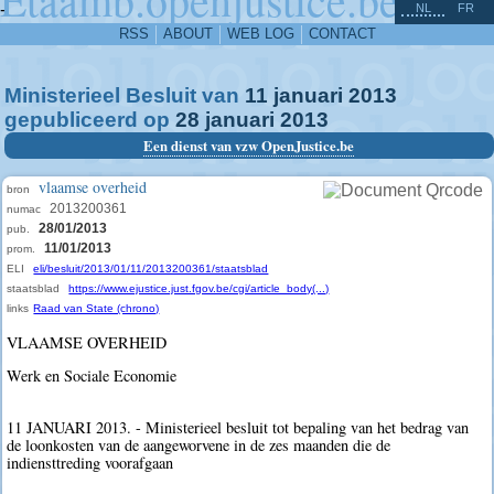
^
-
NL
FR
RSS
ABOUT
WEB LOG
CONTACT
Ministerieel Besluit van
11
januari
2013
gepubliceerd op
28
januari
2013
Een dienst van vzw OpenJustice.be
vlaamse overheid
bron
2013200361
numac
28/01/2013
pub.
11/01/2013
prom.
ELI
eli/besluit/2013/01/11/2013200361/staatsblad
staatsblad
https://www.ejustice.just.fgov.be/cgi/article_body(...)
links
Raad van State (chrono)
VLAAMSE OVERHEID
Werk en Sociale Economie
11 JANUARI 2013. - Ministerieel besluit tot bepaling van het bedrag van
de loonkosten van de aangeworvene in de zes maanden die de
indiensttreding voorafgaan