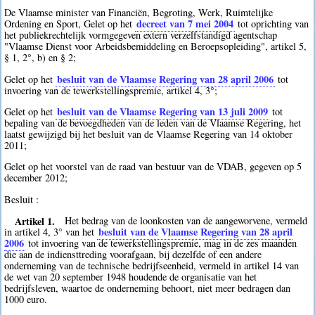
De Vlaamse minister van Financiën, Begroting, Werk, Ruimtelijke
decreet van 7 mei 2004
Ordening en Sport, Gelet op het
tot oprichting van
het publiekrechtelijk vormgegeven extern verzelfstandigd agentschap
"Vlaamse Dienst voor Arbeidsbemiddeling en Beroepsopleiding", artikel 5,
§ 1, 2°, b) en § 2;
besluit van de Vlaamse Regering van 28 april 2006
Gelet op het
tot
invoering van de tewerkstellingspremie, artikel 4, 3°;
besluit van de Vlaamse Regering van 13 juli 2009
Gelet op het
tot
bepaling van de bevoegdheden van de leden van de Vlaamse Regering, het
laatst gewijzigd bij het besluit van de Vlaamse Regering van 14 oktober
2011;
Gelet op het voorstel van de raad van bestuur van de VDAB, gegeven op 5
december 2012;
Besluit :
Artikel 1.
Het bedrag van de loonkosten van de aangeworvene, vermeld
besluit van de Vlaamse Regering van 28 april
in artikel 4, 3° van het
2006
tot invoering van de tewerkstellingspremie, mag in de zes maanden
die aan de indiensttreding voorafgaan, bij dezelfde of een andere
onderneming van de technische bedrijfseenheid, vermeld in artikel 14 van
de wet van 20 september 1948 houdende de organisatie van het
bedrijfsleven, waartoe de onderneming behoort, niet meer bedragen dan
1000 euro.