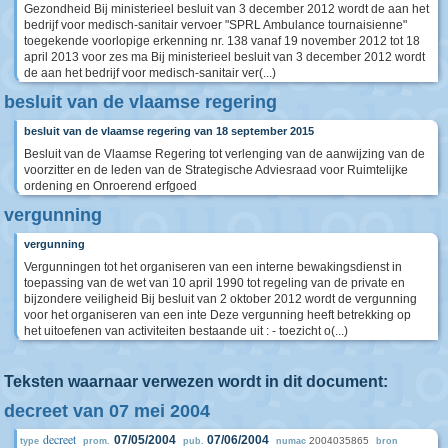
Gezondheid Bij ministerieel besluit van 3 december 2012 wordt de aan het
bedrijf voor medisch-sanitair vervoer "SPRL Ambulance tournaisienne"
toegekende voorlopige erkenning nr. 138 vanaf 19 november 2012 tot 18
april 2013 voor zes ma Bij ministerieel besluit van 3 december 2012 wordt
de aan het bedrijf voor medisch-sanitair ver(...)
besluit van de vlaamse regering
besluit van de vlaamse regering van 18 september 2015
Besluit van de Vlaamse Regering tot verlenging van de aanwijzing van de
voorzitter en de leden van de Strategische Adviesraad voor Ruimtelijke
ordening en Onroerend erfgoed
vergunning
vergunning
Vergunningen tot het organiseren van een interne bewakingsdienst in
toepassing van de wet van 10 april 1990 tot regeling van de private en
bijzondere veiligheid Bij besluit van 2 oktober 2012 wordt de vergunning
voor het organiseren van een inte Deze vergunning heeft betrekking op
het uitoefenen van activiteiten bestaande uit : - toezicht o(...)
Teksten waarnaar verwezen wordt in dit document:
decreet van 07 mei 2004
decreet
07/05/2004
07/06/2004
2004035865
type
prom.
pub.
numac
bron