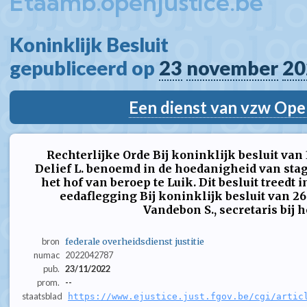
Etaamb.openjustice.be
Koninklijk Besluit  
gepubliceerd op 
23
november
20
Een dienst van vzw Ope
Rechterlijke Orde Bij koninklijk besluit van
Delief L. benoemd in de hoedanigheid van stagia
het hof van beroep te Luik. Dit besluit treedt
eedaflegging Bij koninklijk besluit van 26
Vandebon S., secretaris bij het
bron
federale overheidsdienst justitie
numac
2022042787
pub.
23/11/2022
prom.
--
staatsblad
https://www.ejustice.just.fgov.be/cgi/artic