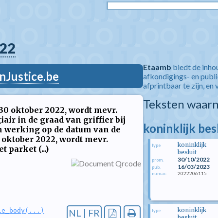
22
Etaamb
biedt de inho
nJustice.be
afkondigings- en publ
afprintbaar te zijn, en 
Teksten waarn
 30 oktober 2022, wordt mevr.
ir in de graad van griffier bij
koninklijk be
 in werking op de datum van de
 oktober 2022, wordt mevr.
koninklijk
type
 parket (...)
besluit
30/10/2022
prom.
16/03/2023
pub.
2022206115
numac
koninklijk
le_body(...)
NL | FR
type
besluit