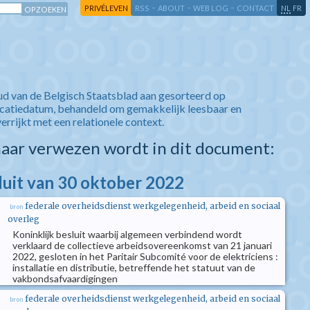
-
-
-
-
PRIVÉLEVEN
RSS
ABOUT
WEB LOG
CONTACT
NL
FR
ud van de Belgisch Staatsblad aan gesorteerd op
icatiedatum, behandeld om gemakkelijk leesbaar en
verrijkt met een relationele context.
aar verwezen wordt in dit document:
sluit van 30 oktober 2022
federale overheidsdienst werkgelegenheid, arbeid en sociaal
bron
overleg
Koninklijk besluit waarbij algemeen verbindend wordt
verklaard de collectieve arbeidsovereenkomst van 21 januari
2022, gesloten in het Paritair Subcomité voor de elektriciens :
installatie en distributie, betreffende het statuut van de
vakbondsafvaardigingen
federale overheidsdienst werkgelegenheid, arbeid en sociaal
bron