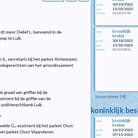
30/10/2022
prom.
15/03/2023
pub.
2022033793
numac
koninklijk
rdt mevr. Delief L. benoemd in de
type
besluit
oep te Luik.
30/10/2022
prom.
15/03/2023
pub.
2022033826
numac
 S., secretaris bij het parket Antwerpen,
 vredegerechten van het arrondissement
 graad van griffier bij de
toon meer (4)
stent bij de griffie van de
e politierechtbank Luik.
koninklijk be
.
koninklijk
type
besluit
elde G., assistent bij het parket Oost-
26/10/2022
prom.
 het parket Oost-Vlaanderen.
07/11/2022
pub.