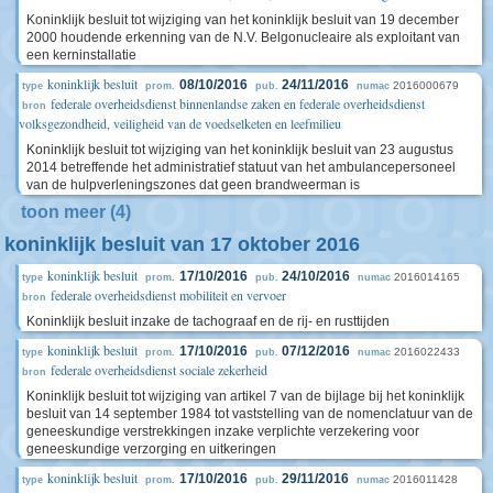
Koninklijk besluit tot wijziging van het koninklijk besluit van 19 december
2000 houdende erkenning van de N.V. Belgonucleaire als exploitant van
een kerninstallatie
koninklijk besluit
08/10/2016
24/11/2016
2016000679
type
prom.
pub.
numac
federale overheidsdienst binnenlandse zaken en federale overheidsdienst
bron
volksgezondheid, veiligheid van de voedselketen en leefmilieu
Koninklijk besluit tot wijziging van het koninklijk besluit van 23 augustus
2014 betreffende het administratief statuut van het ambulancepersoneel
van de hulpverleningszones dat geen brandweerman is
toon meer (4)
koninklijk besluit van 17 oktober 2016
koninklijk besluit
17/10/2016
24/10/2016
2016014165
type
prom.
pub.
numac
federale overheidsdienst mobiliteit en vervoer
bron
Koninklijk besluit inzake de tachograaf en de rij- en rusttijden
koninklijk besluit
17/10/2016
07/12/2016
2016022433
type
prom.
pub.
numac
federale overheidsdienst sociale zekerheid
bron
Koninklijk besluit tot wijziging van artikel 7 van de bijlage bij het koninklijk
besluit van 14 september 1984 tot vaststelling van de nomenclatuur van de
geneeskundige verstrekkingen inzake verplichte verzekering voor
geneeskundige verzorging en uitkeringen
koninklijk besluit
17/10/2016
29/11/2016
2016011428
type
prom.
pub.
numac