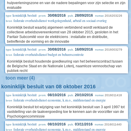
hulpverleningszone en van de nadere bepalingen voor zijn selectie en zijn
evaluatie
koninklijk besluit
30/08/2016
28/09/2016
2016203226
type
prom.
pub.
numac
federale overheidsdienst werkgelegenheid, arbeid en sociaal overleg
bron
Koninklijk besluit waarbij algemeen verbindend wordt verklaard de
collectieve arbeidsovereenkomst van 28 oktober 2015, gesloten in het
Paritair Subcomité voor de elektriciens : installatie en distributie,
betreffende de vorming en de innovatie
koninklijk besluit
30/08/2016
16/09/2016
2016003279
type
prom.
pub.
numac
federale overheidsdienst budget en beheerscontrole
bron
Koninklijk besluit houdende goedkeuring van het beheerscontract tussen
de Belgische Staat en de Nationale Loterij, naamloze vennootschap van
publiek recht
toon meer (4)
koninklijk besluit van 08 oktober 2016
koninklijk besluit
08/10/2016
20/10/2016
2016011418
type
prom.
pub.
numac
federale overheidsdienst economie, k.m.o., middenstand en energie
bron
Koninklijk besluit tot wijziging van het koninklijk besluit van 3 april 1997 tot
vaststelling van de taakvergoeding toe te kennen aan de voorzitter van de
Psychologencommissie
koninklijk besluit
08/10/2016
03/11/2016
2016011440
type
prom.
pub.
numac
federale overheidsdienst economie, k.m.o., middenstand en energie
bron