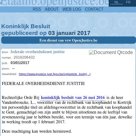
^
-
NL
FR
RSS
ABOUT
WEB LOG
CONTACT
Koninklijk Besluit
gepubliceerd op
03
januari
2017
Een dienst van vzw OpenJustice.be
federale overheidsdienst justitie
bron
2016206432
numac
03/01/2017
pub.
--
prom.
staatsblad
https://www.ejustice.just.fgov.be/cgi/article_body(...)
FEDERALE OVERHEIDSDIENST JUSTITIE
koninklijk besluit van 26 mei 2016
Rechterlijke Orde Bij
is de heer
Vandenbroucke, L., voorzitter van de rechtbank van koophandel te Kortrijk
ten persoonlijke titel en afdelingsvoorzitter in de rechtbank van koophandel
te Gent, gemachtigd om zijn ambt te blijven uitoefenen na de leeftijd van
zevenenzestig jaar te hebben bereikt, voor een termijn van één jaar, dewelke
in werking treedt op 1 februari 2017.
Deze machtiging kan worden hernieuwd.