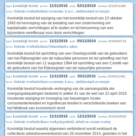
koninklijk besluit
11/11/2016
02/12/2016
2016011480
type
prom.
pub.
numac
federale overheidsdienst economie, k.m.o., middenstand en energie
bron
Koninklijk besluit tot wijziging van het koninklijk besluit van 23 oktober
1992 tot herroeping van de toelating van een onderneming om
kapitalisatie-verrichtingen af te sluiten en tot benoeming van een
bijzondere vereffenaar voor deze verrichtingen
koninklijk besluit
11/11/2016
05/12/2016
2016000733
type
prom.
pub.
numac
federale overheidsdienst binnenlandse zaken
bron
Koninklijk besluit tot oprichting van een Overlegcomité van de gebruikers
van het Rijksregister van de natuurlijke personen en tot opheffing van het
koninklijk besluit van 12 augustus 1994 tot oprichting van een Comité van
de gebruikers van het Rijksregister van de natuurlijke personen
koninklijk besluit
11/11/2016
30/11/2016
2016011481
type
prom.
pub.
numac
federale overheidsdienst economie, k.m.o., middenstand en energie
bron
Koninklijk besluit houdende verlenging van de aanvangsdata der
overgangsbepalingen bedoeld in artikel 41 van de wet van 22 april 2016
houdende wijziging en invoeging van bepalingen inzake
consumentenkrediet en hypothecair krediet in verschillende boeken van
het Wetboek van economisch recht
koninklijk besluit
11/11/2016
12/12/2016
2016204628
type
prom.
pub.
numac
federale overheidsdienst werkgelegenheid, arbeid en sociaal overleg
bron
Koninklijk besluit waarbij algemeen verbindend wordt verklaard de
collectieve arbeidsovereenkomst van 26 november 2014, gesloten in het