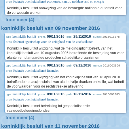
federale overheidsdienst economie, k.m.o., middenstand en energie
bron
Koninklijk besluit tot aanwijzing van de bevoegde nationale autoriteit voor
de verweesde werken
toon meer (4)
koninklijk besluit van 09 november 2016
koninklijk besluit
09/11/2016
29/11/2016
2016018375
type
prom.
pub.
numac
federaal agentschap voor de veiligheid van de voedselketen
bron
Koninklijk besluit tot wijziging, wat de meldingsplicht betreft, van het
koninklijk besluit van 10 augustus 2005 betreffende de bestrijding van voor
planten en plantaardige producten schadelijke organismen
koninklijk besluit
09/11/2016
09/12/2016
2016003399
type
prom.
pub.
numac
federale overheidsdienst financien
bron
Koninklijk besluit tot wijziging van het koninklijk besluit van 18 april 2010
betreffende het accijnsstelsel van alcoholvrije dranken en koffie, wat betreft
de voorwaarden voor de rechtstreekse aflevering
koninklijk besluit
09/11/2016
18/11/2016
2016003383
type
prom.
pub.
numac
federale overheidsdienst financien
bron
Koninklijk besluit met betrekking tot gespecialiseerde
vastgoedbeleggingsfondsen
toon meer (4)
koninklijk besluit van 11 november 2016