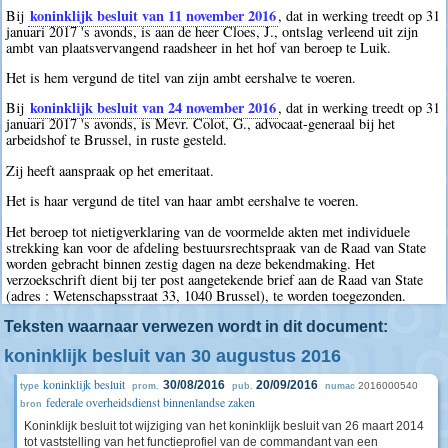
koninklijk besluit van 11 november 2016
Bij
, dat in werking treedt op 31
januari 2017 's avonds, is aan de heer Cloes, J., ontslag verleend uit zijn
ambt van plaatsvervangend raadsheer in het hof van beroep te Luik.
Het is hem vergund de titel van zijn ambt eershalve te voeren.
koninklijk besluit van 24 november 2016
Bij
, dat in werking treedt op 31
januari 2017 's avonds, is Mevr. Colot, G., advocaat-generaal bij het
arbeidshof te Brussel, in ruste gesteld.
Zij heeft aanspraak op het emeritaat.
Het is haar vergund de titel van haar ambt eershalve te voeren.
Het beroep tot nietigverklaring van de voormelde akten met individuele
strekking kan voor de afdeling bestuursrechtspraak van de Raad van State
worden gebracht binnen zestig dagen na deze bekendmaking. Het
verzoekschrift dient bij ter post aangetekende brief aan de Raad van State
(adres : Wetenschapsstraat 33, 1040 Brussel), te worden toegezonden.
Teksten waarnaar verwezen wordt in dit document:
koninklijk besluit van 30 augustus 2016
koninklijk besluit
30/08/2016
20/09/2016
2016000540
type
prom.
pub.
numac
federale overheidsdienst binnenlandse zaken
bron
Koninklijk besluit tot wijziging van het koninklijk besluit van 26 maart 2014
tot vaststelling van het functieprofiel van de commandant van een