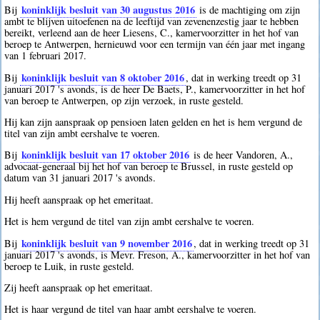
koninklijk besluit van 30 augustus 2016
Bij
is de machtiging om zijn
ambt te blijven uitoefenen na de leeftijd van zevenenzestig jaar te hebben
bereikt, verleend aan de heer Liesens, C., kamervoorzitter in het hof van
beroep te Antwerpen, hernieuwd voor een termijn van één jaar met ingang
van 1 februari 2017.
koninklijk besluit van 8 oktober 2016
Bij
, dat in werking treedt op 31
januari 2017 's avonds, is de heer De Baets, P., kamervoorzitter in het hof
van beroep te Antwerpen, op zijn verzoek, in ruste gesteld.
Hij kan zijn aanspraak op pensioen laten gelden en het is hem vergund de
titel van zijn ambt eershalve te voeren.
koninklijk besluit van 17 oktober 2016
Bij
is de heer Vandoren, A.,
advocaat-generaal bij het hof van beroep te Brussel, in ruste gesteld op
datum van 31 januari 2017 's avonds.
Hij heeft aanspraak op het emeritaat.
Het is hem vergund de titel van zijn ambt eershalve te voeren.
koninklijk besluit van 9 november 2016
Bij
, dat in werking treedt op 31
januari 2017 's avonds, is Mevr. Freson, A., kamervoorzitter in het hof van
beroep te Luik, in ruste gesteld.
Zij heeft aanspraak op het emeritaat.
Het is haar vergund de titel van haar ambt eershalve te voeren.