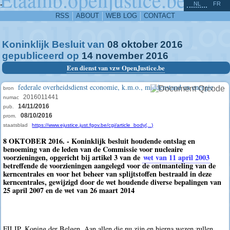
^
-
NL
FR
RSS
ABOUT
WEB LOG
CONTACT
Koninklijk Besluit van
08
oktober
2016
gepubliceerd op
14
november
2016
Een dienst van vzw OpenJustice.be
federale overheidsdienst economie, k.m.o., middenstand en energie
bron
2016011441
numac
14/11/2016
pub.
08/10/2016
prom.
staatsblad
https://www.ejustice.just.fgov.be/cgi/article_body(...)
8 OKTOBER 2016. - Koninklijk besluit houdende ontslag en
benoeming van de leden van de Commissie voor nucleaire
voorzieningen, opgericht bij artikel 3 van de
wet van 11 april 2003
betreffende de voorzieningen aangelegd voor de ontmanteling van de
kerncentrales en voor het beheer van splijtstoffen bestraald in deze
kerncentrales, gewijzigd door de wet houdende diverse bepalingen van
25 april 2007 en de wet van 26 maart 2014
FILIP, Koning der Belgen, Aan allen die nu zijn en hierna wezen zullen,