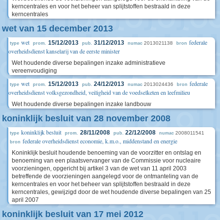
kerncentrales en voor het beheer van splijtstoffen bestraald in deze
kerncentrales
wet van 15 december 2013
wet
federale
15/12/2013
31/12/2013
2013021138
type
prom.
pub.
numac
bron
overheidsdienst kanselarij van de eerste minister
Wet houdende diverse bepalingen inzake administratieve
vereenvoudiging
wet
federale
15/12/2013
24/12/2013
2013024436
type
prom.
pub.
numac
bron
overheidsdienst volksgezondheid, veiligheid van de voedselketen en leefmilieu
Wet houdende diverse bepalingen inzake landbouw
koninklijk besluit van 28 november 2008
koninklijk besluit
28/11/2008
22/12/2008
2008011541
type
prom.
pub.
numac
federale overheidsdienst economie, k.m.o., middenstand en energie
bron
Koninklijk besluit houdende benoeming van de voorzitter en ontslag en
benoeming van een plaatsvervanger van de Commissie voor nucleaire
voorzieningen, opgericht bij artikel 3 van de wet van 11 april 2003
betreffende de voorzieningen aangelegd voor de ontmanteling van de
kerncentrales en voor het beheer van splijtstoffen bestraald in deze
kerncentrales, gewijzigd door de wet houdende diverse bepalingen van 25
april 2007
koninklijk besluit van 17 mei 2012