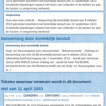
2016 genomen krachtens het koninklijk besluit van 22 september 1823
houdende bepalingen nopens het doen van collecten in de kerken en aan
de huizen, is vergunning verleend
vergunning
Huis-aan-huis collecte. - Vergunning Bij koninklijk besluit van 8 oktober
2016 genomen krachtens het koninklijk besluit van 22 september 1823
houdende bepalingen nopens het doen van collecten in de kerken en aan
de huizen, is vergunning verleend
benoeming door koninklijk besluit
benoeming door koninklijk besluit
Hulp- en Voorzorgskas voor zeevarenden. - Beheerscomité. - Ontslag en
benoeming van een lid Bij koninklijk besluit van 8 oktober 2016 dat
uitwerking heeft met ingang van 1 november 2016: - wordt aan mevrouw
Jenny VAN PARIJS eervol ontslag ver - wordt de heer Raf BURM,
benoemd tot lid van het Beheerscomité van de Hulp- en Voorzorgskas voor
z(...)
Teksten waarnaar verwezen wordt in dit document:
wet van 11 april 2003
wet
federale
11/04/2003
15/07/2003
2003011326
type
prom.
pub.
numac
bron
overheidsdienst economie, k.m.o., middenstand en energie
Wet betreffende de voorzieningen aangelegd voor de ontmanteling van de