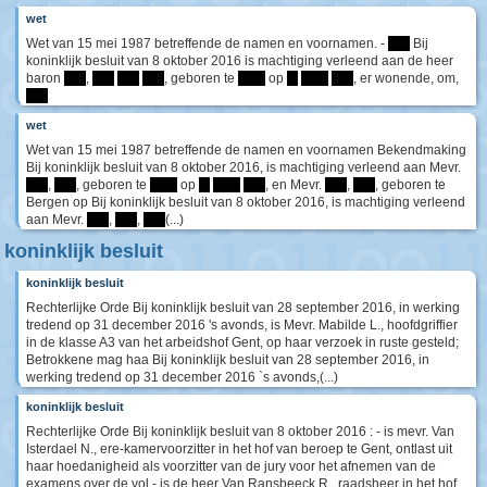
wet
Wet van 15 mei 1987 betreffende de namen en voornamen. -
****
Bij
koninklijk besluit van 8 oktober 2016 is machtiging verleend aan de heer
baron
****
,
****
****
****
, geboren te
*****
op
**
*****
****
, er wonende, om,
****
wet
Wet van 15 mei 1987 betreffende de namen en voornamen Bekendmaking
Bij koninklijk besluit van 8 oktober 2016, is machtiging verleend aan Mevr.
****
,
****
, geboren te
*****
op
**
*****
****
, en Mevr.
****
,
****
, geboren te
Bergen op Bij koninklijk besluit van 8 oktober 2016, is machtiging verleend
aan Mevr.
****
,
****
,
****
(...)
koninklijk besluit
koninklijk besluit
Rechterlijke Orde Bij koninklijk besluit van 28 september 2016, in werking
tredend op 31 december 2016 's avonds, is Mevr. Mabilde L., hoofdgriffier
in de klasse A3 van het arbeidshof Gent, op haar verzoek in ruste gesteld;
Betrokkene mag haa Bij koninklijk besluit van 28 september 2016, in
werking tredend op 31 december 2016 `s avonds,(...)
koninklijk besluit
Rechterlijke Orde Bij koninklijk besluit van 8 oktober 2016 : - is mevr. Van
Isterdael N., ere-kamervoorzitter in het hof van beroep te Gent, ontlast uit
haar hoedanigheid als voorzitter van de jury voor het afnemen van de
examens over de vol - is de heer Van Ransbeeck R., raadsheer in het hof