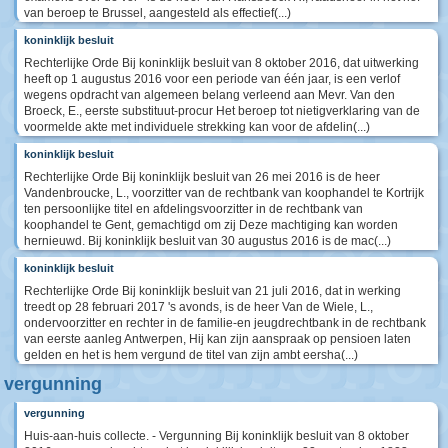
van beroep te Brussel, aangesteld als effectief(...)
koninklijk besluit
Rechterlijke Orde Bij koninklijk besluit van 8 oktober 2016, dat uitwerking
heeft op 1 augustus 2016 voor een periode van één jaar, is een verlof
wegens opdracht van algemeen belang verleend aan Mevr. Van den
Broeck, E., eerste substituut-procur Het beroep tot nietigverklaring van de
voormelde akte met individuele strekking kan voor de afdelin(...)
koninklijk besluit
Rechterlijke Orde Bij koninklijk besluit van 26 mei 2016 is de heer
Vandenbroucke, L., voorzitter van de rechtbank van koophandel te Kortrijk
ten persoonlijke titel en afdelingsvoorzitter in de rechtbank van
koophandel te Gent, gemachtigd om zij Deze machtiging kan worden
hernieuwd. Bij koninklijk besluit van 30 augustus 2016 is de mac(...)
koninklijk besluit
Rechterlijke Orde Bij koninklijk besluit van 21 juli 2016, dat in werking
treedt op 28 februari 2017 's avonds, is de heer Van de Wiele, L.,
ondervoorzitter en rechter in de familie-en jeugdrechtbank in de rechtbank
van eerste aanleg Antwerpen, Hij kan zijn aanspraak op pensioen laten
gelden en het is hem vergund de titel van zijn ambt eersha(...)
vergunning
vergunning
Huis-aan-huis collecte. - Vergunning Bij koninklijk besluit van 8 oktober