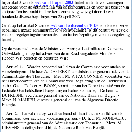
wet van 11 april 2003
bij artikel 3 van de
betreffende de voorzieningen
aangelegd voor de ontmanteling van de kerncentrales en voor het beheer van
splijtstoffen bestraald in deze kerncentrales, gewijzigd door de wet
houdende diverse bepalingen van 25 april 2007;
wet van 15 december 2013
Gelet op het artikel 8 van de
houdende diverse
bepalingen inzake administratieve vereenvoudiging, is dit besluit vrijgesteld
van een regelgevingsimpactanalyse omdat het bepalingen van autoregulering
betreft;
Op de voordracht van de Minister van Energie, Leefmilieu en Duurzame
Ontwikkeling en op het advies van de in Raad vergaderde Ministers,
Hebben Wij besloten en besluiten Wij :
Artikel 1.
Worden benoemd tot lid van de Commissie voor nucleaire
voorzieningen: - De heer A. DE GEEST, administrateur-generaal a.i. van de
Administratie der Thesaurie; - Mevr. M.-P. FAUCONNIER, voorzitster van
het Directiecomité van de Commissie voor Regulering van de Elektriciteit
en het Gas; - De heer A. BOON, voorzitter van het Directiecomité van de
Federale Overheidsdienst Begroting en Beheerscontrole; - De heer L.
DUFRESNE, secretaris-generaal van de Nationale Bank van België; -
Mevr. N. MAHIEU, directeur-generaal a.i. van de Algemene Directie
Energie.
Art. 2.
Eervol ontslag wordt verleend uit hun functie van lid van de
Commissie voor nucleaire voorzieningen aan: - De heer M. MONBALIU,
administrateur-generaal van de Administratie der Thesaurie; - Mevr. M.
LIEVENS, afdelingshoofd bij de Nationale Bank van België.