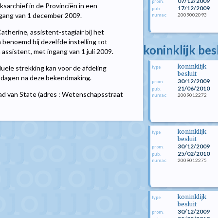
07/12/2009
prom.
ksarchief in de Provinciën in een
17/12/2009
pub.
ingang van 1 december 2009.
2009002093
numac
therine, assistent-stagiair bij het
n benoemd bij dezelfde instelling tot
koninklijk be
assistent, met ingang van 1 juli 2009.
koninklijk
uele strekking kan voor de afdeling
type
besluit
g dagen na deze bekendmaking.
30/12/2009
prom.
21/06/2010
pub.
aad van State (adres : Wetenschapsstraat
2009012272
numac
koninklijk
type
besluit
30/12/2009
prom.
25/02/2010
pub.
2009012275
numac
koninklijk
type
besluit
30/12/2009
prom.