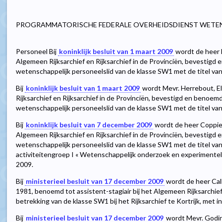
PROGRAMMATORISCHE FEDERALE OVERHEIDSDIENST WETE
Personeel Bij
koninklijk besluit van 1 maart 2009
wordt de heer L
Algemeen Rijksarchief en Rijksarchief in de Provinciën, bevestigd e
wetenschappelijk personeelslid van de klasse SW1 met de titel van 
Bij
koninklijk besluit van 1 maart 2009
wordt Mevr. Herrebout, Els
Rijksarchief en Rijksarchief in de Provinciën, bevestigd en benoemd 
wetenschappelijk personeelslid van de klasse SW1 met de titel van 
Bij
koninklijk besluit van 7 december 2009
wordt de heer Coppiete
Algemeen Rijksarchief en Rijksarchief in de Provinciën, bevestigd e
wetenschappelijk personeelslid van de klasse SW1 met de titel van 
activiteitengroep I « Wetenschappelijk onderzoek en experimentele 
2009.
Bij
ministerieel besluit van 17 december 2009
wordt de heer Call
1981, benoemd tot assistent-stagiair bij het Algemeen Rijksarchief 
betrekking van de klasse SW1 bij het Rijksarchief te Kortrijk, met
Bij
ministerieel besluit van 17 december 2009
wordt Mevr. Godina