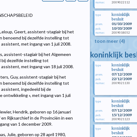
2009022112
numac
koninklijk
NSCHAPSBELEID
type
besluit
01/03/2009
prom.
10/03/2009
pub.
eloup, Geert, assistent-stagiair bij het
2009018052
numac
n benoemd bij dezelfde instelling tot
toon meer (4)
assistent, met ingang van 1 juli 2008.
koninklijk be
, assistent-stagiair bij het Algemeen
bij dezelfde instelling tot
koninklijk
type
assistent, met ingang van 18 juli 2008.
besluit
07/12/2009
prom.
rs, Guy, assistent-stagiair bij het
22/12/2009
pub.
n benoemd bij dezelfde instelling tot
2009021130
numac
assistent, ingedeeld bij de
ontwikkeling », met ingang van 1 juli
koninklijk
type
besluit
07/12/2009
prom.
ewier, Hendrik, geboren op 16 januari
15/12/2009
pub.
en Rijksarchief in de Provinciën in een
2009021123
numac
 ingang van 1 december 2009.
koninklijk
type
besluit
s, Julie, geboren op 28 april 1980,