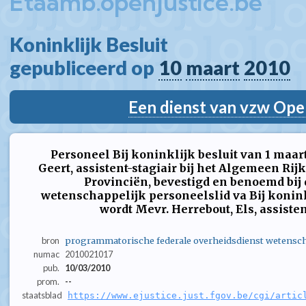
Etaamb.openjustice.be
Koninklijk Besluit  
gepubliceerd op 
10
maart
2010
Een dienst van vzw Ope
Personeel Bij koninklijk besluit van 1 maar
Geert, assistent-stagiair bij het Algemeen Rij
Provinciën, bevestigd en benoemd bij d
wetenschappelijk personeelslid va Bij konink
wordt Mevr. Herrebout, Els, assistent-s
bron
programmatorische federale overheidsdienst wetensc
numac
2010021017
pub.
10/03/2010
prom.
--
staatsblad
https://www.ejustice.just.fgov.be/cgi/artic