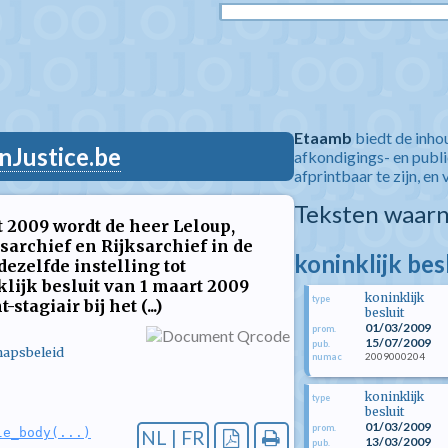
Etaamb
biedt de inho
nJustice.be
afkondigings- en publ
afprintbaar te zijn, en 
Teksten waarn
t 2009 wordt de heer Leloup,
ksarchief en Rijksarchief in de
koninklijk bes
ezelfde instelling tot
lijk besluit van 1 maart 2009
koninklijk
type
tagiair bij het (...)
besluit
01/03/2009
prom.
15/07/2009
pub.
hapsbeleid
2009000204
numac
koninklijk
type
besluit
01/03/2009
prom.
le_body(...)
NL | FR
13/03/2009
pub.