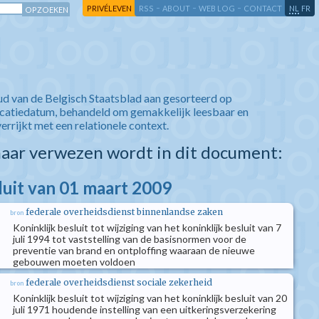
-
-
-
-
PRIVÉLEVEN
RSS
ABOUT
WEB LOG
CONTACT
NL
FR
ud van de Belgisch Staatsblad aan gesorteerd op
icatiedatum, behandeld om gemakkelijk leesbaar en
verrijkt met een relationele context.
aar verwezen wordt in dit document:
luit van 01 maart 2009
federale overheidsdienst binnenlandse zaken
bron
Koninklijk besluit tot wijziging van het koninklijk besluit van 7
juli 1994 tot vaststelling van de basisnormen voor de
preventie van brand en ontploffing waaraan de nieuwe
gebouwen moeten voldoen
federale overheidsdienst sociale zekerheid
bron
Koninklijk besluit tot wijziging van het koninklijk besluit van 20
juli 1971 houdende instelling van een uitkeringsverzekering