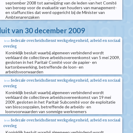
september 2008 tot aanwijzing van de leden van het Comité
van beroep voor de evaluatie van houders van management-
en staffuncties dat werd opgericht bij de Minister van
Ambtenarenzaken
sluit van 30 december 2009
federale overheidsdienst werkgelegenheid, arbeid en sociaal
bron
overleg
Koninklijk besluit waarbij algemeen verbindend wordt
verklaard de collectieve arbeidsovereenkomst van 5 mei 2009,
gesloten in het Paritair Comité voor de papier- en
kartonbewerking, betreffende de loon- en
arbeidsvoorwaarden
federale overheidsdienst werkgelegenheid, arbeid en sociaal
bron
overleg
Koninklijk besluit waarbij algemeen verbindend wordt
verklaard de collectieve arbeidsovereenkomst van 19 mei
2009, gesloten in het Paritair Subcomité voor de exploitatie
van bioscoopzalen, betreffende de arbeids- en
loonvoorwaarden van sommige werknemers
federale overheidsdienst werkgelegenheid, arbeid en sociaal
bron
overleg
Koninklijk besluit waarbij algemeen verbindend wordt