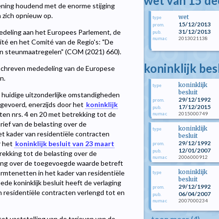
wet van 15 d
ening houdend met de enorme stijging
 zich opnieuw op.
wet
type
15/12/2013
prom.
31/12/2013
deling aan het Europees Parlement, de
pub.
2013021138
numac
té en het Comité van de Regio's: "De
 en steunmaatregelen" (COM (2021) 660).
koninklijk be
schreven mededeling van de Europese
n.
koninklijk
type
besluit
e huidige uitzonderlijke omstandigheden
29/12/1992
prom.
gevoerd, enerzijds door het
koninklijk
17/12/2015
pub.
iten nrs. 4 en 20 met betrekking tot de
2015000749
numac
ief van de belasting over de
koninklijk
type
et kader van residentiële contracten
besluit
29/12/1992
r het
koninklijk besluit van 23 maart
prom.
12/01/2007
pub.
trekking tot de belasting over de
2006000912
numac
ting over de toegevoegde waarde betreft
koninklijk
warmtenetten in het kader van residentiële
type
besluit
de koninklijk besluit heeft de verlaging
29/12/1992
prom.
an residentiële contracten verlengd tot en
06/04/2007
pub.
2007000234
numac
toon meer (4)
 tot vaststelling van de tarieven van de