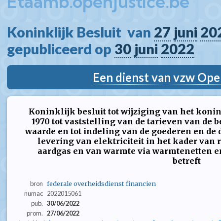
Etaamb.openjustice.be
Koninklijk Besluit  van 
27
juni
20
gepubliceerd op 
30
juni
2022
Een dienst van vzw Ope
Koninklijk besluit tot wijziging van het konink
1970 tot vaststelling van de tarieven van de 
waarde en tot indeling van de goederen en de d
levering van elektriciteit in het kader van 
aardgas en van warmte via warmtenetten
betreft
bron
federale overheidsdienst financien
numac
2022015061
pub.
30/06/2022
prom.
27/06/2022