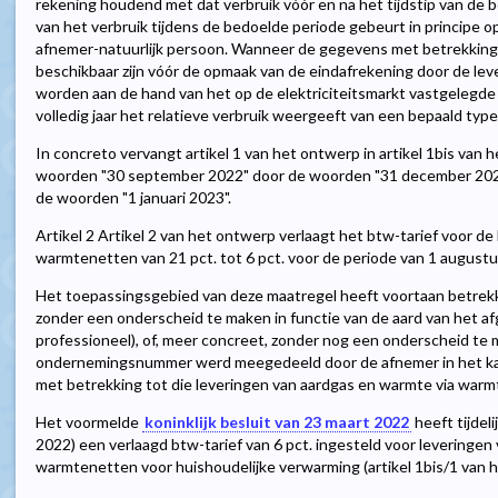
rekening houdend met dat verbruik vóór en na het tijdstip van de b
van het verbruik tijdens de bedoelde periode gebeurt in principe op
afnemer-natuurlijk persoon. Wanneer de gegevens met betrekking t
beschikbaar zijn vóór de opmaak van de eindafrekening door de leve
worden aan de hand van het op de elektriciteitsmarkt vastgelegde 
volledig jaar het relatieve verbruik weergeeft van een bepaald typ
In concreto vervangt artikel 1 van het ontwerp in artikel 1bis van he
woorden "30 september 2022" door de woorden "31 december 202
de woorden "1 januari 2023".
Artikel 2 Artikel 2 van het ontwerp verlaagt het btw-tarief voor de
warmtenetten van 21 pct. tot 6 pct. voor de periode van 1 augus
Het toepassingsgebied van deze maatregel heeft voortaan betrekki
zonder een onderscheid te maken in functie van de aard van het afg
professioneel), of, meer concreet, zonder nog een onderscheid te m
ondernemingsnummer werd meegedeeld door de afnemer in het kade
met betrekking tot die leveringen van aardgas en warmte via war
Het voormelde
koninklijk besluit van 23 maart 2022
heeft tijdel
2022) een verlaagd btw-tarief van 6 pct. ingesteld voor leveringen
warmtenetten voor huishoudelijke verwarming (artikel 1bis/1 van het 