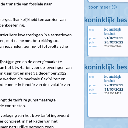
de transitie van fossiele naar
toon meer (3)
koninklijk bes
ergieafhankelijkheid ten aanzien van
 denkoefening.
koninklijk
type
besluit
ticuliere investeringen in alternatieven
21/02/2022
prom.
en, met name met betrekking tot
28/02/2022
pub.
onnepanelen, zonne- of fotovoltaïsche
2022040344
numac
ijsstijgingen op de energiemarkt te
koninklijk bes
an het btw-tarief voor de leveringen van
ing zijn tot en met 31 december 2022.
koninklijk
type
 werken die maximale flexibiliteit en
besluit
der meer in functie van de evolutie van
27/03/2022
prom.
31/03/2022
pub.
2022031427
numac
lengt de tarifaire gunstmaatregel
ële contracten.
verlaging van het btw-tarief ingevoerd
eer concreet, in het kader van het
nemer-natuurlijke persoon geen