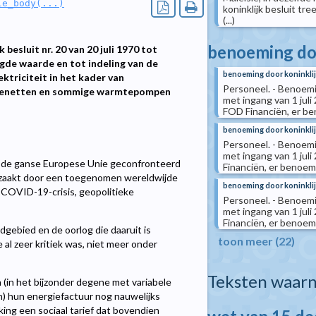
le_body(...)
koninklijk besluit tr
(...)
benoeming doo
 besluit nr. 20 van 20 juli 1970 tot
egde waarde en tot indeling van de
benoeming door koninklij
ektriciteit in het kader van
Personeel. - Benoemin
rmtenetten en sommige warmtepompen
met ingang van 1 jul
FOD Financiën, er ben
benoeming door koninklij
Personeel. - Benoemin
met ingang van 1 ju
de ganse Europese Unie geconfronteerd
Financiën, er benoemd
orzaakt door een toegenomen wereldwijde
benoeming door koninklij
 COVID-19-crisis, geopolitieke
Personeel. - Benoemin
met ingang van 1 jul
Financiën, er benoemd
gebied en de oorlog die daaruit is
toon meer (22)
e al zeer kritiek was, niet meer onder
Teksten waarn
n (in het bijzonder degene met variabele
an) hun energiefactuur nog nauwelijks
king een sociaal tarief dat bovendien