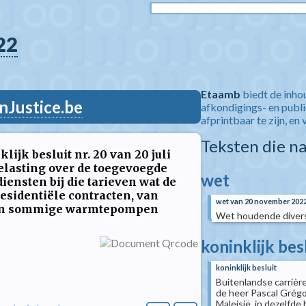
22
Etaamb
biedt de inho
nJustice.be
afkondigings- en publ
afprintbaar te zijn, en 
Teksten die n
lijk besluit nr. 20 van 20 juli
belasting over de toegevoegde
wet
iensten bij die tarieven wat de
residentiële contracten, van
wet van 20 november 202
 en sommige warmtepompen
Wet houdende diverse
koninklijk bes
koninklijk besluit
Buitenlandse carrière
de heer Pascal Grég
Maleisië, in dezelfde