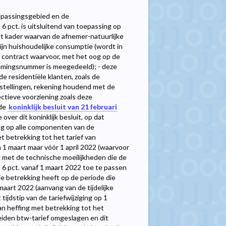
epassingsgebied en de
6 pct. is uitsluitend van toepassing op
et kader waarvan de afnemer-natuurlijke
 zijn huishoudelijke consumptie (wordt in
en contract waarvoor, met het oog op de
nemingsnummer is meegedeeld); - deze
e residentiële klanten, zoals de
nstellingen, rekening houdend met de
ectieve voorziening zoals deze
lde
koninklijk besluit van 21 februari
over dit koninklijk besluit, op dat
ing op alle componenten van de
et betrekking tot het tarief van
1 maart maar vóór 1 april 2022 (waarvoor
d met de technische moeilijkheden die de
n 6 pct. vanaf 1 maart 2022 toe te passen
ie betrekking heeft op de periode die
 maart 2022 (aanvang van de tijdelijke
tijdstip van de tariefwijziging op 1
van heffing met betrekking tot het
heiden btw-tarief omgeslagen en dit