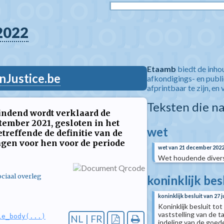
2022
Etaamb
biedt de inho
nJustice.be
afkondigings- en publ
afprintbaar te zijn, en 
Teksten die n
indend wordt verklaard de
tember 2021, gesloten in het
wet
etreffende de definitie van de
agen voor hen voor de periode
wet van 21 december 202
Wet houdende divers
ciaal overleg
koninklijk bes
koninklijk besluit van 27 
Koninklijk besluit tot
vaststelling van de 
le_body(...)
NL | FR
indeling van de goede