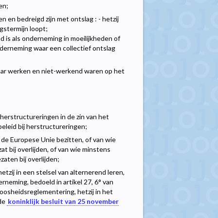
en;
 en bedreigd zijn met ontslag : - hetzij
stermijn loopt;
nd is als onderneming in moeilijkheden of
onderneming waar een collectief ontslag
aar werken en niet-werkend waren op het
 herstructureringen in de zin van het
eleid bij herstructureringen;
n de Europese Unie bezitten, of van wie
at bij overlijden, of van wie minstens
aten bij overlijden;
tzij in een stelsel van alternerend leren,
erneming, bedoeld in artikel 27, 6° van
osheidsreglementering, hetzij in het
fde
koninklijk besluit van 25 november