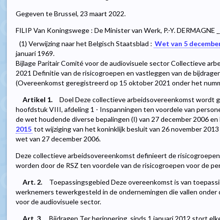
Gegeven te Brussel, 23 maart 2022.
FILIP Van Koningswege : De Minister van Werk, P.-Y. DERMAGNE _
(1) Verwijzing naar het Belgisch Staatsblad :
Wet van 5 decembe
januari 1969.
Bijlage Paritair Comité voor de audiovisuele sector Collectieve 
2021 Definitie van de risicogroepen en vastleggen van de bijdrag
(Overeenkomst geregistreerd op 15 oktober 2021 onder het nu
Artikel 1.
Doel Deze collectieve arbeidsovereenkomst wordt ges
hoofdstuk VIII, afdeling 1 - Inspanningen ten voordele van person
de wet houdende diverse bepalingen (I) van 27 december 2006 en
2015
tot wijziging van het koninklijk besluit van 26 november 2013 
wet van 27 december 2006.
Deze collectieve arbeidsovereenkomst definieert de risicogroepen 
worden door de RSZ ten voordele van de risicogroepen voor de pe
Art. 2.
Toepassingsgebied Deze overeenkomst is van toepassi
werknemers tewerkgesteld in de ondernemingen die vallen onder 
voor de audiovisuele sector.
Art. 3.
Bijdragen Ter herinnering, sinds 1 januari 2012 stort el