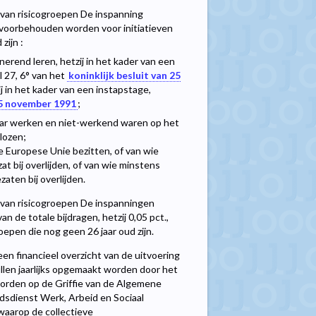
van risicogroepen De inspanning
t., voorbehouden worden voor initiatieven
zijn :
nerend leren, hetzij in het kader van een
l 27, 6° van het
koninklijk besluit van 25
in het kader van een instapstage,
 25 november 1991
;
aar werken en niet-werkend waren op het
lozen;
de Europese Unie bezitten, of van wie
at bij overlijden, of van wie minstens
aten bij overlijden.
van risicogroepen De inspanningen
n de totale bijdragen, hetzij 0,05 pct.,
epen die nog geen 26 jaar oud zijn.
een financieel overzicht van de uitvoering
llen jaarlijks opgemaakt worden door het
 worden op de Griffie van de Algemene
dsdienst Werk, Arbeid en Sociaal
 waarop de collectieve