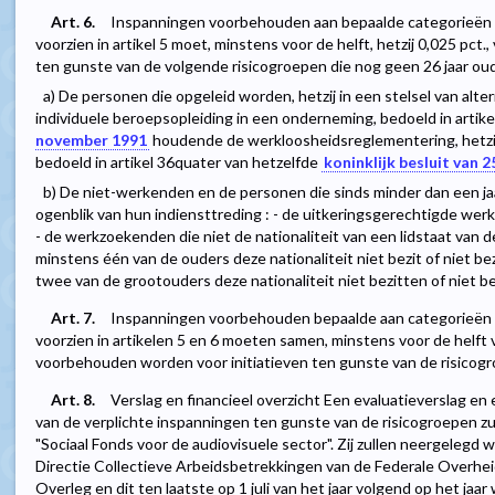
Art. 6.
Inspanningen voorbehouden aan bepaalde categorieën 
voorzien in artikel 5 moet, minstens voor de helft, hetzij 0,025 pc
ten gunste van de volgende risicogroepen die nog geen 26 jaar oud 
a) De personen die opgeleid worden, hetzij in een stelsel van alter
individuele beroepsopleiding in een onderneming, bedoeld in artike
november 1991
houdende de werkloosheidsreglementering, hetzij 
bedoeld in artikel 36quater van hetzelfde
koninklijk besluit van
b) De niet-werkenden en de personen die sinds minder dan een j
ogenblik van hun indiensttreding : - de uitkeringsgerechtigde werk
- de werkzoekenden die niet de nationaliteit van een lidstaat van 
minstens één van de ouders deze nationaliteit niet bezit of niet bez
twee van de grootouders deze nationaliteit niet bezitten of niet bez
Art. 7.
Inspanningen voorbehouden bepaalde aan categorieën 
voorzien in artikelen 5 en 6 moeten samen, minstens voor de helft va
voorbehouden worden voor initiatieven ten gunste van de risicogro
Art. 8.
Verslag en financieel overzicht Een evaluatieverslag en 
van de verplichte inspanningen ten gunste van de risicogroepen zu
"Sociaal Fonds voor de audiovisuele sector". Zij zullen neergelegd
Directie Collectieve Arbeidsbetrekkingen van de Federale Overhei
Overleg en dit ten laatste op 1 juli van het jaar volgend op het jaar