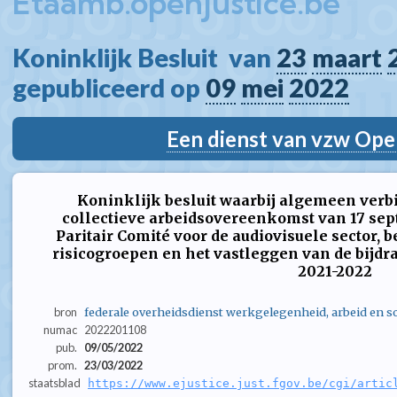
Etaamb.openjustice.be
Koninklijk Besluit  van 
23
maart
gepubliceerd op 
09
mei
2022
Een dienst van vzw Ope
Koninklijk besluit waarbij algemeen verb
collectieve arbeidsovereenkomst van 17 sep
Paritair Comité voor de audiovisuele sector, b
risicogroepen en het vastleggen van de bijdr
2021-2022
bron
federale overheidsdienst werkgelegenheid, arbeid en so
numac
2022201108
pub.
09/05/2022
prom.
23/03/2022
staatsblad
https://www.ejustice.just.fgov.be/cgi/artic