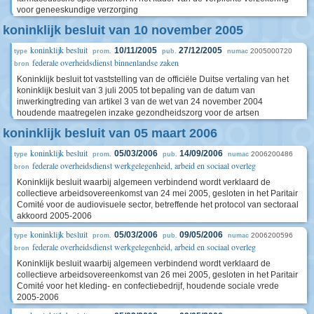
voor geneeskundige verzorging
koninklijk besluit van 10 november 2005
koninklijk besluit
10/11/2005
27/12/2005
2005000720
type
prom.
pub.
numac
federale overheidsdienst binnenlandse zaken
bron
Koninklijk besluit tot vaststelling van de officiële Duitse vertaling van het
koninklijk besluit van 3 juli 2005 tot bepaling van de datum van
inwerkingtreding van artikel 3 van de wet van 24 november 2004
houdende maatregelen inzake gezondheidszorg voor de artsen
koninklijk besluit van 05 maart 2006
koninklijk besluit
05/03/2006
14/09/2006
2006200486
type
prom.
pub.
numac
federale overheidsdienst werkgelegenheid, arbeid en sociaal overleg
bron
Koninklijk besluit waarbij algemeen verbindend wordt verklaard de
collectieve arbeidsovereenkomst van 24 mei 2005, gesloten in het Paritair
Comité voor de audiovisuele sector, betreffende het protocol van sectoraal
akkoord 2005-2006
koninklijk besluit
05/03/2006
09/05/2006
2006200596
type
prom.
pub.
numac
federale overheidsdienst werkgelegenheid, arbeid en sociaal overleg
bron
Koninklijk besluit waarbij algemeen verbindend wordt verklaard de
collectieve arbeidsovereenkomst van 26 mei 2005, gesloten in het Paritair
Comité voor het kleding- en confectiebedrijf, houdende sociale vrede
2005-2006