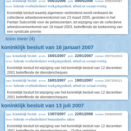
koninklijk besluit
05/03/2006
09/05/2006
2006200487
type
prom.
pub.
numac
federale overheidsdienst werkgelegenheid, arbeid en sociaal overleg
bron
Koninklijk besluit waarbij algemeen verbindend wordt verklaard de
collectieve arbeidsovereenkomst van 23 maart 2005, gesloten in het
Paritair Subcomité voor de pelslooierijen, tot wijziging van de collectieve
arbeidsovereenkomst van 18 maart 2003, betreffende de toekenning van
een syndicale premie
toon meer (4)
koninklijk besluit van 16 januari 2007
koninklijk besluit
16/01/2007
22/01/2007
2007012019
type
prom.
pub.
numac
federale overheidsdienst werkgelegenheid, arbeid en sociaal overleg
bron
Koninklijk besluit tot wijziging van het koninklijk besluit van 12 december
2001 betreffende de dienstencheques
koninklijk besluit
16/01/2007
19/01/2007
2007200121
type
prom.
pub.
numac
federale overheidsdienst werkgelegenheid, arbeid en sociaal overleg
bron
Koninklijk besluit tot wijziging van het koninklijk besluit van 12 december
2001 betreffende de dienstencheques
koninklijk besluit van 13 juli 2007
koninklijk besluit
13/07/2007
22/01/2008
2008000005
type
prom.
pub.
numac
federale overheidsdienst binnenlandse zaken
bron
Koninklijk besluit tot wijziging van het koninklijk besluit van 12 december
2001 betreffende de dienstencheques. - Duitse vertaling