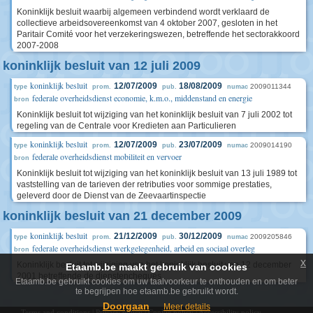
Koninklijk besluit waarbij algemeen verbindend wordt verklaard de
collectieve arbeidsovereenkomst van 4 oktober 2007, gesloten in het
Paritair Comité voor het verzekeringswezen, betreffende het sectorakkoord
2007-2008
koninklijk besluit van 12 juli 2009
koninklijk besluit
12/07/2009
18/08/2009
2009011344
type
prom.
pub.
numac
federale overheidsdienst economie, k.m.o., middenstand en energie
bron
Koninklijk besluit tot wijziging van het koninklijk besluit van 7 juli 2002 tot
regeling van de Centrale voor Kredieten aan Particulieren
koninklijk besluit
12/07/2009
23/07/2009
2009014190
type
prom.
pub.
numac
federale overheidsdienst mobiliteit en vervoer
bron
Koninklijk besluit tot wijziging van het koninklijk besluit van 13 juli 1989 tot
vaststelling van de tarieven der retributies voor sommige prestaties,
geleverd door de Dienst van de Zeevaartinspectie
koninklijk besluit van 21 december 2009
koninklijk besluit
21/12/2009
30/12/2009
2009205846
type
prom.
pub.
numac
federale overheidsdienst werkgelegenheid, arbeid en sociaal overleg
bron
x
Koninklijk besluit tot wijziging van het koninklijk besluit van 12 december
Etaamb.be maakt gebruik van cookies
2001 betreffende de dienstencheques
Etaamb.be gebruikt cookies om uw taalvoorkeur te onthouden en om beter
te begrijpen hoe etaamb.be gebruikt wordt.
Doorgaan
Meer details
Terms and conditions
|
Privacy policy
|
Cookie policy
|
Accessibility policy