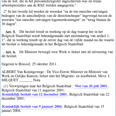
van de wet, die in het personeelsregister ingeschreven was en wiens
arbeidsprestaties aan de RSZ werden aangegeven."
2° In het tweede lid worden de woorden "en de ten onrechte ontvangen
bedragen van de aanschafprijs van de dienstencheque" ingevoegd tussen de
woorden "ten onrechte ontvangen tegemoetkomingen" en "terug binnen de
30 dagen".
Art. 5.
Dit besluit treedt in werking op de dag waarop het in het
Belgisch Staatsblad wordt bekendgemaakt met uitzondering van artikel 1,
1°, dat in werking treedt op de eerste dag van de vijfde maand na die waarin
dit besluit is bekendgemaakt in het Belgisch Staatsblad.
Art. 6.
De Minister bevoegd voor Werk is belast met de uitvoering van
dit besluit.
Gegeven te Brussel, 25 oktober 2011.
ALBERT Van Koningswege : De Vice-Eerste Minister en Minister van
Werk en Gelijke Kansen, belast met het Migratie- en asielbeleid, Mevr. J.
MILQUET _______ Nota
Wet van 20 juli 2001
(1) Verwijzingen naar het Belgisch Staatsblad :
,
Belgisch Staatsblad van 11 augustus 2001;
Koninklijk besluit van 12 december 2001
, Belgisch Staatsblad van 22
december 2001;
Koninklijk besluit van 9 januari 2004
, Belgisch Staatsblad van 15
januari 2004;