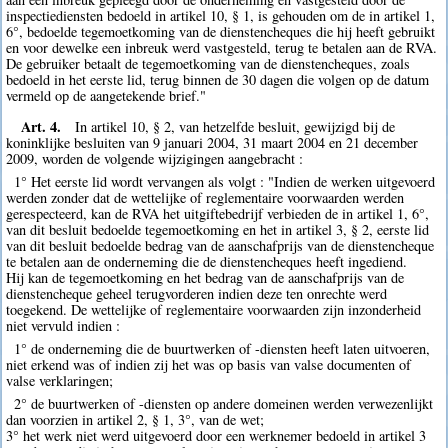
inspectiediensten bedoeld in artikel 10, § 1, is gehouden om de in artikel 1,
6°, bedoelde tegemoetkoming van de dienstencheques die hij heeft gebruikt
en voor dewelke een inbreuk werd vastgesteld, terug te betalen aan de RVA.
De gebruiker betaalt de tegemoetkoming van de dienstencheques, zoals
bedoeld in het eerste lid, terug binnen de 30 dagen die volgen op de datum
vermeld op de aangetekende brief."
Art. 4.
In artikel 10, § 2, van hetzelfde besluit, gewijzigd bij de
koninklijke besluiten van 9 januari 2004, 31 maart 2004 en 21 december
2009, worden de volgende wijzigingen aangebracht :
1° Het eerste lid wordt vervangen als volgt : "Indien de werken uitgevoerd
werden zonder dat de wettelijke of reglementaire voorwaarden werden
gerespecteerd, kan de RVA het uitgiftebedrijf verbieden de in artikel 1, 6°,
van dit besluit bedoelde tegemoetkoming en het in artikel 3, § 2, eerste lid
van dit besluit bedoelde bedrag van de aanschafprijs van de dienstencheque
te betalen aan de onderneming die de dienstencheques heeft ingediend.
Hij kan de tegemoetkoming en het bedrag van de aanschafprijs van de
dienstencheque geheel terugvorderen indien deze ten onrechte werd
toegekend. De wettelijke of reglementaire voorwaarden zijn inzonderheid
niet vervuld indien :
1° de onderneming die de buurtwerken of -diensten heeft laten uitvoeren,
niet erkend was of indien zij het was op basis van valse documenten of
valse verklaringen;
2° de buurtwerken of -diensten op andere domeinen werden verwezenlijkt
dan voorzien in artikel 2, § 1, 3°, van de wet;
3° het werk niet werd uitgevoerd door een werknemer bedoeld in artikel 3