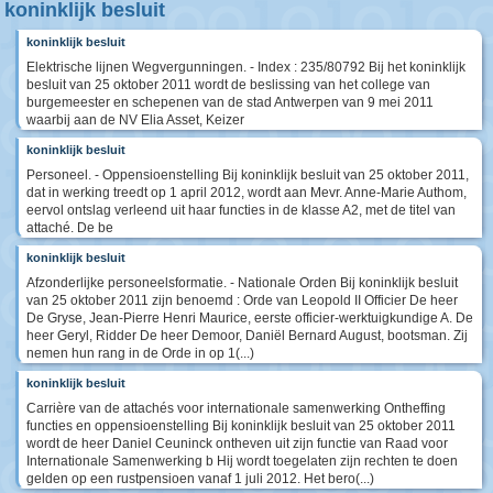
koninklijk besluit
koninklijk besluit
Elektrische lijnen Wegvergunningen. - Index : 235/80792 Bij het koninklijk
besluit van 25 oktober 2011 wordt de beslissing van het college van
burgemeester en schepenen van de stad Antwerpen van 9 mei 2011
waarbij aan de NV Elia Asset, Keizer
koninklijk besluit
Personeel. - Oppensioenstelling Bij koninklijk besluit van 25 oktober 2011,
dat in werking treedt op 1 april 2012, wordt aan Mevr. Anne-Marie Authom,
eervol ontslag verleend uit haar functies in de klasse A2, met de titel van
attaché. De be
koninklijk besluit
Afzonderlijke personeelsformatie. - Nationale Orden Bij koninklijk besluit
van 25 oktober 2011 zijn benoemd : Orde van Leopold II Officier De heer
De Gryse, Jean-Pierre Henri Maurice, eerste officier-werktuigkundige A. De
heer Geryl, Ridder De heer Demoor, Daniël Bernard August, bootsman. Zij
nemen hun rang in de Orde in op 1(...)
koninklijk besluit
Carrière van de attachés voor internationale samenwerking Ontheffing
functies en oppensioenstelling Bij koninklijk besluit van 25 oktober 2011
wordt de heer Daniel Ceuninck ontheven uit zijn functie van Raad voor
Internationale Samenwerking b Hij wordt toegelaten zijn rechten te doen
gelden op een rustpensioen vanaf 1 juli 2012. Het bero(...)