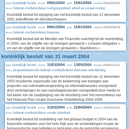
koninklijk besluit
09/01/2004
15/01/2004
2004200021
type
prom.
pub.
numac
federale overheidsdienst werkgelegenheid, arbeid en sociaal overleg
bron
Koninklijk besluit tot wijziging van het koninklijk besluit van 12 december
2001 betreffende de dienstencheques
koninklijk besluit
09/01/2004
15/01/2004
2003003578
type
prom.
pub.
numac
federale overheidsdienst financien
bron
Koninklijk besluit dat de Minister van Financiën machtigt tot de voortzetting,
in 2004, van de uitgifte van de leningen genaamd « Lineaire obligaties »
en van de uitgifte van de leningen genaamd « Staatsbons »
koninklijk besluit van 31 maart 2004
koninklijk besluit
31/03/2004
13/05/2004
2004011212
type
prom.
pub.
numac
programmatorische federale overheidsdienst duurzame ontwikkeling
bron
Koninklijk besluit tot wijziging van het koninklijk besluit van 11 december
2003 houdende organisatie van de toekenning van toelagen aan
projecten van informatieverspreiding en informatiesessies voorgesteld
door verenigingen en aan reportageprojecten voorgesteld door media in
het kader van de raadpleging van de bevolking over het voorontwerp van
het Federaal Plan inzake Duurzame Ontwikkeling 2004-2008
koninklijk besluit
31/03/2004
22/04/2004
2004022291
type
prom.
pub.
numac
federale overheidsdienst sociale zekerheid
bron
Koninklijk besluit tot vaststelling van het globaal budget in 2004 van de
financiële middelen voor het hele Rijk voor de verstrekkingen inzake de
farmaceutische specialiteiten in het kader van de verplichte verzekering