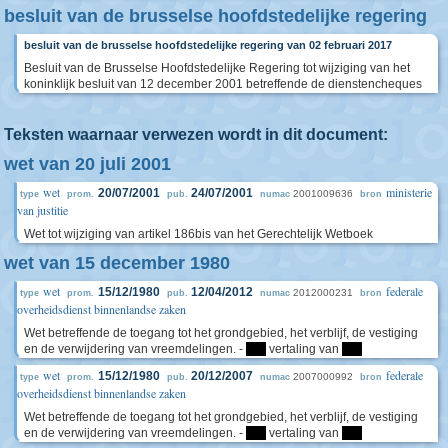
besluit van de brusselse hoofdstedelijke regering
besluit van de brusselse hoofdstedelijke regering van 02 februari 2017
Besluit van de Brusselse Hoofdstedelijke Regering tot wijziging van het
koninklijk besluit van 12 december 2001 betreffende de dienstencheques
Teksten waarnaar verwezen wordt in dit document:
wet van 20 juli 2001
wet
ministerie
20/07/2001
24/07/2001
2001009636
type
prom.
pub.
numac
bron
van justitie
Wet tot wijziging van artikel 186bis van het Gerechtelijk Wetboek
wet van 15 december 1980
wet
federale
15/12/1980
12/04/2012
2012000231
type
prom.
pub.
numac
bron
overheidsdienst binnenlandse zaken
Wet betreffende de toegang tot het grondgebied, het verblijf, de vestiging
en de verwijdering van vreemdelingen. -
****
vertaling van
****
wet
federale
15/12/1980
20/12/2007
2007000992
type
prom.
pub.
numac
bron
overheidsdienst binnenlandse zaken
Wet betreffende de toegang tot het grondgebied, het verblijf, de vestiging
en de verwijdering van vreemdelingen. -
****
vertaling van
****