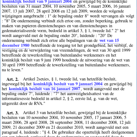
koninklijk besluit van 9 januari 2004
en gewijzigd bij de koninklijke
besluiten van 31 maart 2004, 10 november 2005, 5 maart 2006, 16 januari
2007, 13 juli 2007, 28 april 2008 en 12 juli 2009, worden de volgende
wijzigingen aangebracht : 1° de bepaling onder 8° wordt vervangen als volgt
: "8° De onderneming verbindt zich ertoe om, zonder beperking, gebruik te
maken van papieren dienstencheques en van dienstencheques in
gedematerialiseerde vorm, bedoeld in artikel 3, § 1, tweede lid." 2° het
wordt aangevuld met de bepaling onder 20°, luidende : "20° De
wet van 15
onderneming verbindt zich ertoe alle bepalingen van de
december 1980
betreffende de toegang tot het grondgebied, het verblijf, de
vestiging en de verwijdering van vreemdelingen, de wet van 30 april 1999
betreffende de tewerkstelling van buitenlandse werknemers en het
koninklijk besluit van 9 juni 1999 houdende de uitvoering van de wet van
30 april 1999 betreffende de tewerkstelling van buitenlandse werknemers,
na te leven."
Art. 2.
Artikel 2sexies, § 1, tweede lid, van hetzelfde besluit,
koninklijk besluit van 9 januari 2004
ingevoegd bij het
en gewijzigd bij
koninklijk besluit van 16 januari 2007
het
, wordt aangevuld met de
bepaling onder 7°, luidende : "7° het aanwezigheidsattest van de
informatiesessie bedoeld in artikel 2, § 2, eerste lid, g. van de wet,
uitgereikt door de RVA."
Art. 3.
Artikel 3 van hetzelfde besluit, gewijzigd bij de koninklijke
besluiten van 10 november 2004, 10 november 2005, 17 januari 2006, 5
maart 2006, 28 april 2008, 28 september 2008, 11 december 2008, 12 juli
2009, 21 december 2009 en 21 december 2010, wordt aangevuld met een
paragraaf 4, luidende : "§ 4. De gebruiker die opzettelijk heeft deelgenomen
aan een inbreuk gepleegd door de onderneming en vastgesteld door de