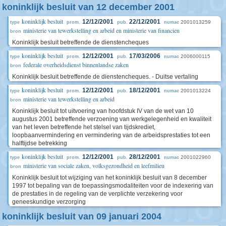
koninklijk besluit van 12 december 2001
koninklijk besluit
12/12/2001
22/12/2001
2001013259
type
prom.
pub.
numac
ministerie van tewerkstelling en arbeid en ministerie van financien
bron
Koninklijk besluit betreffende de dienstencheques
koninklijk besluit
12/12/2001
17/03/2006
2006000115
type
prom.
pub.
numac
federale overheidsdienst binnenlandse zaken
bron
Koninklijk besluit betreffende de dienstencheques. - Duitse vertaling
koninklijk besluit
12/12/2001
18/12/2001
2001013224
type
prom.
pub.
numac
ministerie van tewerkstelling en arbeid
bron
Koninklijk besluit tot uitvoering van hoofdstuk IV van de wet van 10
augustus 2001 betreffende verzoening van werkgelegenheid en kwaliteit
van het leven betreffende het stelsel van tijdskrediet,
loopbaanvermindering en vermindering van de arbeidsprestaties tot een
halftijdse betrekking
koninklijk besluit
12/12/2001
28/12/2001
2001022960
type
prom.
pub.
numac
ministerie van sociale zaken, volksgezondheid en leefmilieu
bron
Koninklijk besluit tot wijziging van het koninklijk besluit van 8 december
1997 tot bepaling van de toepassingsmodaliteiten voor de indexering van
de prestaties in de regeling van de verplichte verzekering voor
geneeskundige verzorging
koninklijk besluit van 09 januari 2004