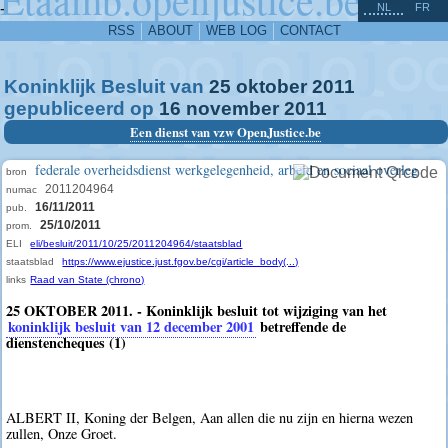
^
-
NL
FR
RSS
ABOUT
WEB LOG
CONTACT
Koninklijk Besluit van
25
oktober
2011
gepubliceerd op
16
november
2011
Een dienst van vzw OpenJustice.be
federale overheidsdienst werkgelegenheid, arbeid en sociaal overleg
bron
2011204964
numac
16/11/2011
pub.
25/10/2011
prom.
ELI
eli/besluit/2011/10/25/2011204964/staatsblad
staatsblad
https://www.ejustice.just.fgov.be/cgi/article_body(...)
links
Raad van State (chrono)
25 OKTOBER 2011. - Koninklijk besluit tot wijziging van het
koninklijk besluit van 12 december 2001
betreffende de
dienstencheques (1)
ALBERT II, Koning der Belgen, Aan allen die nu zijn en hierna wezen
zullen, Onze Groet.