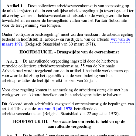
Artikel 1.
Deze collectieve arbeidsovereenkomst is van toepassing op
de arbeiders(sters) die in een voltijdse arbeidsregeling zijn tewerkgesteld ter
uitvoering van een arbeidsovereenkomst, alsook op de werkgevers die hen
tewerkstellen en onder de bevoegdheid vallen van het Paritair Subcomité
voor de terugwinning van lompen.
Onder "voltijdse arbeidsregeling" moet worden verstaan : de arbeidsregeling
wet van 16
bedoeld in hoofdstuk II, arbeids- en rusttijden, van de arbeids
maart 1971
(Belgisch Staatsblad van 30 maart 1971).
HOOFDSTUK II. - Draagwijdte van de overeenkomst
Art. 2.
De aanvullende vergoeding ingesteld door de hierboven
vermelde collectieve arbeidsovereenkomst nr. 55 van de Nationale
Arbeidsraad wordt toegekend aan de in artikel 1 bedoelde werknemers op
voorwaarde dat zij op het ogenblik van de vermindering van hun
arbeidsprestaties de leeftijd bereikt hebben van 55 jaar.
Voor deze regeling komen in aanmerking de arbeiders(sters) die met hun
werkgever een akkoord bereiken om hun arbeidsprestaties te halveren.
Dit akkoord wordt schriftelijk vastgesteld overeenkomstig de bepalingen van
wet van 3 juli 1978
artikel 11bis van de
betreffende de
arbeidsovereenkomsten (Belgisch Staatsblad van 22 augustus 1978).
HOOFDSTUK III. - Voorwaarden om recht te hebben op de
aanvullende vergoeding
Art. 3.
De in artikel 2 van deze overeenkomst genoemde werknemers