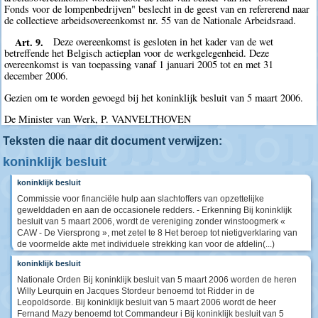
Fonds voor de lompenbedrijven" beslecht in de geest van en refererend naar
de collectieve arbeidsovereenkomst nr. 55 van de Nationale Arbeidsraad.
Art. 9.
Deze overeenkomst is gesloten in het kader van de wet
betreffende het Belgisch actieplan voor de werkgelegenheid. Deze
overeenkomst is van toepassing vanaf 1 januari 2005 tot en met 31
december 2006.
Gezien om te worden gevoegd bij het koninklijk besluit van 5 maart 2006.
De Minister van Werk, P. VANVELTHOVEN
Teksten die naar dit document verwijzen:
koninklijk besluit
koninklijk besluit
Commissie voor financiële hulp aan slachtoffers van opzettelijke
gewelddaden en aan de occasionele redders. - Erkenning Bij koninklijk
besluit van 5 maart 2006, wordt de vereniging zonder winstoogmerk «
CAW - De Viersprong », met zetel te 8 Het beroep tot nietigverklaring van
de voormelde akte met individuele strekking kan voor de afdelin(...)
koninklijk besluit
Nationale Orden Bij koninklijk besluit van 5 maart 2006 worden de heren
Willy Leurquin en Jacques Stordeur benoemd tot Ridder in de
Leopoldsorde. Bij koninklijk besluit van 5 maart 2006 wordt de heer
Fernand Mazy benoemd tot Commandeur i Bij koninklijk besluit van 5