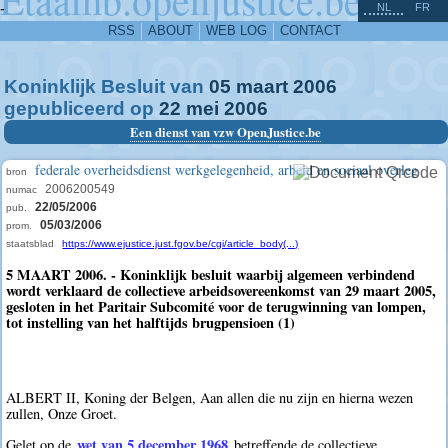
^
-
NL
FR
RSS
ABOUT
WEB LOG
CONTACT
Koninklijk Besluit van
05
maart
2006
gepubliceerd op
22
mei
2006
Een dienst van vzw OpenJustice.be
federale overheidsdienst werkgelegenheid, arbeid en sociaal overleg
bron
2006200549
numac
22/05/2006
pub.
05/03/2006
prom.
staatsblad
https://www.ejustice.just.fgov.be/cgi/article_body(...)
5 MAART 2006. - Koninklijk besluit waarbij algemeen verbindend
wordt verklaard de collectieve arbeidsovereenkomst van 29 maart 2005,
gesloten in het Paritair Subcomité voor de terugwinning van lompen,
tot instelling van het halftijds brugpensioen (1)
ALBERT II, Koning der Belgen, Aan allen die nu zijn en hierna wezen
zullen, Onze Groet.
wet van 5 december 1968
Gelet op de
betreffende de collectieve