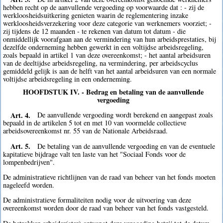
hebben recht op de aanvullende vergoeding op voorwaarde dat : - zij de
werkloosheidsuitkering genieten waarin de reglementering inzake
werkloosheidsverzekering voor deze categorie van werknemers voorziet; -
zij tijdens de 12 maanden - te rekenen van datum tot datum - die
onmiddellijk voorafgaan aan de vermindering van hun arbeidsprestaties, bij
dezelfde onderneming hebben gewerkt in een voltijdse arbeidsregeling,
zoals bepaald in artikel 1 van deze overeenkomst; - het aantal arbeidsuren
van de deeltijdse arbeidsregeling, na vermindering, per arbeidscyclus
gemiddeld gelijk is aan de helft van het aantal arbeidsuren van een normale
voltijdse arbeidsregeling in een onderneming.
HOOFDSTUK IV. - Bedrag en betaling van de aanvullende
vergoeding
Art. 4.
De aanvullende vergoeding wordt berekend en aangepast zoals
bepaald in de artikelen 5 tot en met 10 van voormelde collectieve
arbeidsovereenkomst nr. 55 van de Nationale Arbeidsraad.
Art. 5.
De betaling van de aanvullende vergoeding en van de eventuele
kapitatieve bijdrage valt ten laste van het "Sociaal Fonds voor de
lompenbedrijven".
De administratieve richtlijnen van de raad van beheer van het fonds moeten
nageleefd worden.
De administratieve formaliteiten nodig voor de uitvoering van deze
overeenkomst worden door de raad van beheer van het fonds vastgesteld.