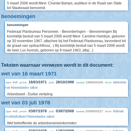
5 maart 2006 wordt Mevr. Chantal Bamps, auditeur in de Raad van State
tot Staatsraad benoemd.
benoemingen
benoemingen
Federaal Planbureau Personeel. - Bevorderingen. - Benoemingen Bij
koninklijk besluit van 5 maart 2006 wordt Mevr. Caroline Hambye, geboren
op 30 november 1967, attachee bij het Federaal Planbureau, bevorderd tot
de graad van opdrachthou(...) Bij koninklijk besluit van 5 maart 2006 wordt
de heer Luc Avonds, geboren op 9 maart 1963, atta(...)
Teksten waarnaar verwezen wordt in dit document:
wet van 16 maart 1971
wet
ministerie
16/03/1971
28/10/1998
1998000346
type
prom.
pub.
numac
bron
van binnenlandse zaken
Arbeidswet - Duitse vertaling
wet van 03 juli 1978
wet
federale
03/07/1978
03/07/2008
2008000527
type
prom.
pub.
numac
bron
overheidsdienst binnenlandse zaken
Wet betreffende de arbeidsovereenkomsten
wet
federale