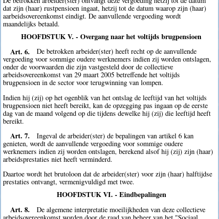
De betrokken arbeider(ster) ontvangt deze vergoeding hetzij tot de datum
dat zijn (haar) rustpensioen ingaat, hetzij tot de datum waarop zijn (haar)
aarbeidsovereenkomst eindigt. De aanvullende vergoeding wordt
maandelijks betaald.
HOOFDSTUK V. - Overgang naar het voltijds brugpensioen
Art. 6.
De betrokken arbeider(ster) heeft recht op de aanvullende
vergoeding voor sommige oudere werknemers indien zij worden ontslagen,
onder de voorwaarden die zijn vastgesteld door de collectieve
arbeidsovereenkomst van 29 maart 2005 betreffende het voltijds
brugpensioen in de sector voor terugwinning van lompen.
Indien hij (zij) op het ogenblik van het ontslag de leeftijd van het voltijds
brugpensioen niet heeft bereikt, kan de opzegging pas ingaan op de eerste
dag van de maand volgend op die tijdens dewelke hij (zij) die leeftijd heeft
bereikt.
Art. 7.
Ingeval de arbeider(ster) de bepalingen van artikel 6 kan
genieten, wordt de aanvullende vergoeding voor sommige oudere
werknemers indien zij worden ontslagen, berekend alsof hij (zij) zijn (haar)
arbeidsprestaties niet heeft verminderd.
Daartoe wordt het brutoloon dat de arbeider(ster) voor zijn (haar) halftijdse
prestaties ontvangt, vermenigvuldigd met twee.
HOOFDSTUK VI. - Eindbepalingen
Art. 8.
De algemene interpretatie moeilijkheden van deze collectieve
arbeidsovereenkomst worden door de raad van beheer van het "Sociaal