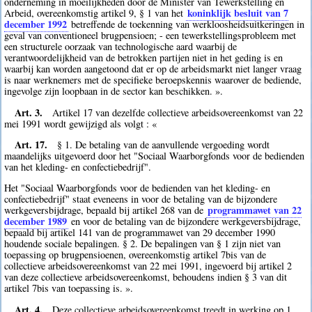
onderneming in moeilijkheden door de Minister van Tewerkstelling en
koninklijk besluit van 7
Arbeid, overeenkomstig artikel 9, § 1 van het
december 1992
betreffende de toekenning van werkloosheidsuitkeringen in
geval van conventioneel brugpensioen; - een tewerkstellingsprobleem met
een structurele oorzaak van technologische aard waarbij de
verantwoordelijkheid van de betrokken partijen niet in het geding is en
waarbij kan worden aangetoond dat er op de arbeidsmarkt niet langer vraag
is naar werknemers met de specifieke beroepskennis waarover de bediende,
ingevolge zijn loopbaan in de sector kan beschikken. ».
Art. 3.
Artikel 17 van dezelfde collectieve arbeidsovereenkomst van 22
mei 1991 wordt gewijzigd als volgt : «
Art. 17.
§ 1. De betaling van de aanvullende vergoeding wordt
maandelijks uitgevoerd door het "Sociaal Waarborgfonds voor de bedienden
van het kleding- en confectiebedrijf".
Het "Sociaal Waarborgfonds voor de bedienden van het kleding- en
confectiebedrijf" staat eveneens in voor de betaling van de bijzondere
programmawet van 22
werkgeversbijdrage, bepaald bij artikel 268 van de
december 1989
en voor de betaling van de bijzondere werkgeversbijdrage,
bepaald bij artikel 141 van de programmawet van 29 december 1990
houdende sociale bepalingen. § 2. De bepalingen van § 1 zijn niet van
toepassing op brugpensioenen, overeenkomstig artikel 7bis van de
collectieve arbeidsovereenkomst van 22 mei 1991, ingevoerd bij artikel 2
van deze collectieve arbeidsovereenkomst, behoudens indien § 3 van dit
artikel 7bis van toepassing is. ».
Art. 4.
Deze collectieve arbeidsovereenkomst treedt in werking op 1