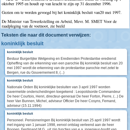
oktober 1995 en houdt op van kracht te zijn op 31 december 1996.
Gezien om te worden gevoegd bij het koninklijk besluit van20 mei 1997.
De Minister van Tewerkstelling en Arbeid, Mevr. M. SMET Voor de
raadpleging van de voetnoot, zie beeld
Teksten die naar dit document verwijzen:
koninklijk besluit
koninklijk besluit
Bestuur Burgerlijke Wetgeving en Erediensten Protestantse eredienst
Opheffing van de erkenning van een parochie Bij koninklijk besluit van 20
mei 1997 wordt de erkenning van de protestantse parochie met zetel te
Bergen, rue du Gouvernement 8, (...)
koninklijk besluit
Nationale Orden Bij koninklijke besluiten van 3 april 1997 worden
navermelde onderscheidingen toegekend : Leopoldsorde Commandeur
De heer Courtois, Henri, directeur-generaal De heer Forton, Pierre, (...) De
heer Van Bunnen, Michel, adviseur Officier De heer Cosyns, Femand,
adviseur (15.11.1994)
koninklijk besluit
Personeel. Pensioneringen Bij koninklijk besluit van 25 april 1997 wordt
met ingang van 1 januari 1998, eervol ontslag verleend aan de heer
Boonen, Ferdinand M.G., uit zijn functies van e.a. ingenieur-hoofd van