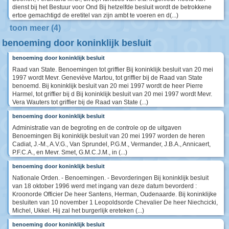
dienst bij het Bestuur voor Ond Bij hetzelfde besluit wordt de betrokkene
ertoe gemachtigd de eretitel van zijn ambt te voeren en d(...)
toon meer (4)
benoeming door koninklijk besluit
benoeming door koninklijk besluit
Raad van State. Benoemingen tot griffier Bij koninklijk besluit van 20 mei
1997 wordt Mevr. Geneviève Martou, tot griffier bij de Raad van State
benoemd. Bij koninklijk besluit van 20 mei 1997 wordt de heer Pierre
Harmel, tot griffier bij d Bij koninklijk besluit van 20 mei 1997 wordt Mevr.
Vera Wauters tot griffier bij de Raad van State (...)
benoeming door koninklijk besluit
Administratie van de begroting en de controle op de uitgaven
Benoemingen Bij koninklijk besluit van 20 mei 1997 worden de heren
Cadiat, J.-M., A.V.G., Van Sprundel, P.G.M., Vermander, J.B.A., Annicaert,
P.F.C.A., en Mevr. Smet, G.M.C.J.M., in (...)
benoeming door koninklijk besluit
Nationale Orden. - Benoemingen. - Bevorderingen Bij koninklijk besluit
van 18 oktober 1996 werd met ingang van deze datum bevorderd :
Kroonorde Officier De heer Santens, Herman, Oudenaarde. Bij koninklijke
besluiten van 10 november 1 Leopoldsorde Chevalier De heer Niechcicki,
Michel, Ukkel. Hij zal het burgerlijk ereteken (...)
benoeming door koninklijk besluit