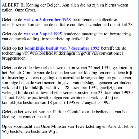
ALBERT II, Koning der Belgen, Aan allen die nu zijn en hierna wezen
zullen, Onze Groet.
wet van 5 december 1968
Gelet op de
betreffende de collectieve
arbeidsovereenkomsten en de paritaire comités, inzonderheid op artikel 28;
wet van 3 april 1995
Gelet op de
houdende maatregelen tot bevordering
van de tewerkstelling, inzonderheid op artikel 10;
koninklijk besluit van 7 december 1992
Gelet op het
betreffende de
toekenning van werkloosheidsuitkeringen in geval van conventioneel
brugpensioen;
Gelet op de collectieve arbeidsovereenkomst van 22 mei 1991, gesloten in
het Paritair Comité voor de bedienden van het kleding- en confectiebedrijf,
tot invoering van een regeling van aanvullende vergoeding ten gunste van
sommige bejaarde werknemers in geval van ontslag, algemeen verbindend
verklaard bij koninklijk besluit van 28 november 1991, gewijzigd en
verlengd bij de collectieve arbeidsovereenkomsten van 23 december 1993 en
11 mei 1994, respectievelijk algemeen verbindend verklaard bij de
koninklijke besluiten van 18 januari 1995 en 7 augustus 1995;
Gelet op het verzoek van het Paritair Comité voor de bedienden van het
kleding- en confectiebedrijf;
Op de voordracht van Onze Minister van Tewerkstelling en Arbeid, Hebben
Wij besloten en besluiten Wij :