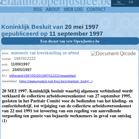
^
-
NL
FR
RSS
ABOUT
WEB LOG
CONTACT
Koninklijk Besluit van
20
mei
1997
gepubliceerd op
11
september
1997
Een dienst van vzw OpenJustice.be
ministerie van tewerkstelling en arbeid
bron
1997012222
numac
11/09/1997
pub.
20/05/1997
prom.
ELI
eli/besluit/1997/05/20/1997012222/staatsblad
staatsblad
https://www.ejustice.just.fgov.be/cgi/article_body(...)
20 MEI 1997. Koninklijk besluit waarbij algemeen verbindend wordt
verklaard de collectieve arbeidsovereenkomst van 27 september 1995,
gesloten in het Paritair Comité voor de bedienden van het kleding- en
confectiebedrijf, tot wijziging van de collectieve arbeidsovereenkomst
van 22 mei 1991 tot invoering van een regeling van aanvullende
vergoeding ten gunste van bejaarde werknemers in geval van ontslag
(1)