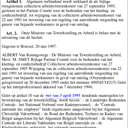
Artikel 1.
Algemeen verbindend wordt verklaard de als bijlage
overgenomen collectieve arbeidsovereenkomst van 27 september 1995,
gesloten in het Paritair Comité voor de bedienden van het kleding- en
confectiebedrijf, tot wijziging van de collectieve arbeidsovereenkomst van
22 mei 1991 tot invoering van een regeling van aanvullende vergoeding ten
gunste van bejaarde werknemers in geval van ontslag.
Art. 2.
Onze Minister van Tewerkstelling en Arbeid is belast met de
uitvoering van dit besluit.
Gegeven te Brussel, 20 mei 1997.
ALBERT Van Koningswege : De Minister van Tewerkstelling en Arbeid,
Mevr. M. SMET Bijlage Paritair Comité voor de bedienden van het
kleding- en confectiebedrijf Collectieve arbeidsovereenkomst van 27
september 1995 Wijziging van de collectieve arbeidsovereenkomst van 22
mei 1991 tot invoering van een regeling van aanvullende vergoeding ten
gunste van bejaarde werknemers in geval van ontslag (Overeenkomst
geregistreerd op 20 december 1995 onder het nummer 40054/CO/215) Gelet
op het interprofessioneel akkoord van 7 december 1994;
wet van 3 april 1995
Gelet op artikel 10 van de
houdende maatregelen tot
bevordering van de tewerkstelling; wordt tussen : - de Landelijke Bedienden
Centrale - het Nationaal Verbond voor Kaderpersoneel; - de "Centrale
nationale des employés" beide organisaties aangesloten bij het Algemeen
Christelijk Vakverbond; - de Bond der Bedienden, Technici en Kaders van
België aangesloten bij het Algemeen Belgisch Vakverbond; - de Algemene
Centrale der Liberale Vakbonden van België enerzijds en - de
Kledingfederatie anderzijds, het volgende overeengekomen :