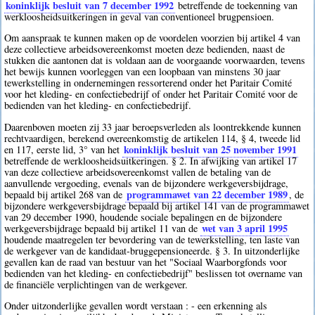
koninklijk besluit van 7 december 1992
betreffende de toekenning van
werkloosheidsuitkeringen in geval van conventioneel brugpensioen.
Om aanspraak te kunnen maken op de voordelen voorzien bij artikel 4 van
deze collectieve arbeidsovereenkomst moeten deze bedienden, naast de
stukken die aantonen dat is voldaan aan de voorgaande voorwaarden, tevens
het bewijs kunnen voorleggen van een loopbaan van minstens 30 jaar
tewerkstelling in ondernemingen ressorterend onder het Paritair Comité
voor het kleding- en confectiebedrijf of onder het Paritair Comité voor de
bedienden van het kleding- en confectiebedrijf.
Daarenboven moeten zij 33 jaar beroepsverleden als loontrekkende kunnen
rechtvaardigen, berekend overeenkomstig de artikelen 114, § 4, tweede lid
koninklijk besluit van 25 november 1991
en 117, eerste lid, 3° van het
betreffende de werkloosheidsuitkeringen. § 2. In afwijking van artikel 17
van deze collectieve arbeidsovereenkomst vallen de betaling van de
aanvullende vergoeding, evenals van de bijzondere werkgeversbijdrage,
programmawet van 22 december 1989
bepaald bij artikel 268 van de
, de
bijzondere werkgeversbijdrage bepaald bij artikel 141 van de programmawet
van 29 december 1990, houdende sociale bepalingen en de bijzondere
wet van 3 april 1995
werkgeversbijdrage bepaald bij artikel 11 van de
houdende maatregelen ter bevordering van de tewerkstelling, ten laste van
de werkgever van de kandidaat-bruggepensioneerde. § 3. In uitzonderlijke
gevallen kan de raad van bestuur van het "Sociaal Waarborgfonds voor
bedienden van het kleding- en confectiebedrijf" beslissen tot overname van
de financiële verplichtingen van de werkgever.
Onder uitzonderlijke gevallen wordt verstaan : - een erkenning als