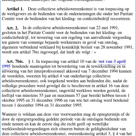
Artikel 1.
Deze collectieve arbeidsovereenkomst is van toepassing op
de werkgevers en de bedienden van de ondernemingen die onder het Paritair
Comité voor de bedienden van het kleding- en confectiebedrijf ressorteren.
Art. 2.
In de collectieve arbeidsovereenkomst van 22 mei 1991,
gesloten in het Paritair Comité voor de bedienden van het kleding- en
confectiebedrijf, tot invoering van een regeling van aanvullende vergoeding
ten gunste van sommige bejaarde werknemers in geval van ontslag,
algemeen verbindend verklaard bij koninklijk besluit van 28 november 1991,
wordt een artikel 7bis ingevoegd, dat luidt als volgt : «
Art. 7bis.
wet van 3 april
§ 1. In toepassing van artikel 10 van de
1995
houdende maatregelen tot bevordering van de tewerkstelling en in
uitvoering van het interprofessioneel akkoord van 7 december 1994 kunnen
de voordelen, voorzien bij artikel 4 van onderhavige collectieve
arbeidsovereenkomst, ook toegekend worden aan bedienden die, nadat de
volledige procedure werd gevolgd die is beschreven in artikel 16 van deze
collectieve arbeidsovereenkomst, ongewild werkloos worden gesteld, de
leeftijd van minstens 55 jaar en maximum 57 jaar bereikt hebben tussen 1
oktober 1995 en 31 december 1996 en van wie het ontslag werd betekend
tussen 1 december 1994 en 31 december 1995.
Wanneer is voldaan aan deze vier voorwaarden mag de opzegtermijn of de
door de opzegvergoeding gedekte periode van de ontslagen bediende een
einde nemen en kan de eerste dag die recht geeft op wettelijke
werkloosheidsvergoedingen zich situeren buiten de geldigheidsduur van
deze collectieve arbeidsovereenkomst, overeenkomstig artikel 3, § 4 van het