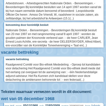
Arbeidshoven. - Arbeidsgerechten Nationale Orden. - Benoemingen. -
Bevorderingen Bij koninklijke besluiten van 14 april 1997 worden vanaf de
bij hun naam vermelde datum benoemd of bevorderd : Leopoldsorde
Officier De heren : Amsso De Vriendt, W., raadsheer in sociale zaken, als
zelfstandige, bij het arbeidshof te Antwerpen (15.1(...)
benoeming door koninklijk besluit
Nationale Orden. - Benoemingen. - Bevorderingen Bij koninklijk besluit
van 20 mei 1997 en met ranginneming vanaf 8 april 1997 : worden de
gouden palmen der Kroonorde verleend aan : - de heer CARLIER, Jean
Ernest Louis Achille, ere-secreta - de heer DELEERSNYDER, Alfred Albert,
ere-voorzitter van de Koninklijke Toneelvereniging « Taal en(...)
vacante bettreking
vacante bettreking
Raadgevend Comité voor Bio-ethiek Mededeling. - Oproep tot kandidaten
voor detachering Het Raadgevend Comité voor Bio-ethiek deelt mede dat
het eerlang zal overgaan tot de aanwijzing van : - één Nederlandstalige
adjunct-adviseur. Het Ra Kunnen zich kandidaat stellen voor deze
detachering de ambtenaren behorende tot : - een federaal(...)
Teksten waarnaar verwezen wordt in dit document:
wet van 05 december 1968
wet
federale
05/12/1968
22/05/2009
2009000346
type
prom.
pub.
numac
bron