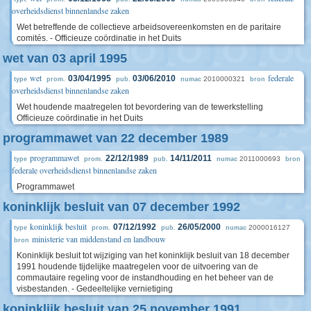
overheidsdienst binnenlandse zaken
Wet betreffende de collectieve arbeidsovereenkomsten en de paritaire
comités. - Officieuze coördinatie in het Duits
wet van 03 april 1995
wet
federale
03/04/1995
03/06/2010
2010000321
type
prom.
pub.
numac
bron
overheidsdienst binnenlandse zaken
Wet houdende maatregelen tot bevordering van de tewerkstelling
Officieuze coördinatie in het Duits
programmawet van 22 december 1989
programmawet
22/12/1989
14/11/2011
2011000693
type
prom.
pub.
numac
bron
federale overheidsdienst binnenlandse zaken
Programmawet
koninklijk besluit van 07 december 1992
koninklijk besluit
07/12/1992
26/05/2000
2000016127
type
prom.
pub.
numac
ministerie van middenstand en landbouw
bron
Koninklijk besluit tot wijziging van het koninklijk besluit van 18 december
1991 houdende tijdelijke maatregelen voor de uitvoering van de
commautaire regeling voor de instandhouding en het beheer van de
visbestanden. - Gedeeltelijke vernietiging
koninklijk besluit van 25 november 1991