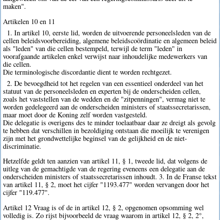
maken".
Artikelen 10 en 11
1. In artikel 10, eerste lid, worden de uitvoerende personeelsleden van de
cellen beleidsvoorbereiding, algemene beleidscoördinatie en algemeen beleid
als "leden" van die cellen bestempeld, terwijl de term "leden" in
voorafgaande artikelen enkel verwijst naar inhoudelijke medewerkers van
die cellen.
Die terminologische discordantie dient te worden rechtgezet.
2. De bevoegdheid tot het regelen van een essentieel onderdeel van het
statuut van de personeelsleden en experten bij de onderscheiden cellen,
zoals het vaststellen van de wedden en de "zitpenningen", vermag niet te
worden gedelegeerd aan de onderscheiden ministers of staatssecretarissen,
maar moet door de Koning zelf worden vastgesteld.
Die delegatie is overigens des te minder toelaatbaar daar ze dreigt als gevolg
te hebben dat verschillen in bezoldiging ontstaan die moeilijk te verenigen
zijn met het grondwettelijke beginsel van de gelijkheid en de niet-
discriminatie.
Hetzelfde geldt ten aanzien van artikel 11, § 1, tweede lid, dat volgens de
uitleg van de gemachtigde van de regering eveneens een delegatie aan de
onderscheiden ministers of staatssecretarissen inhoudt. 3. In de Franse tekst
van artikel 11, § 2, moet het cijfer "1193.477" worden vervangen door het
cijfer "119.477".
Artikel 12 Vraag is of de in artikel 12, § 2, opgenomen opsomming wel
volledig is. Zo rijst bijvoorbeeld de vraag waarom in artikel 12, § 2, 2°,