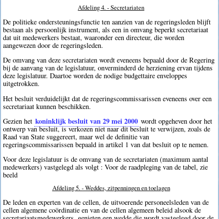
Afdeling 4. - Secretariaten
De politieke ondersteuningsfunctie ten aanzien van de regeringsleden blijft
bestaan als persoonlijk instrument, als een in omvang beperkt secretariaat
dat uit medewerkers bestaat, waaronder een directeur, die worden
aangewezen door de regeringsleden.
De omvang van deze secretariaten wordt eveneens bepaald door de Regering
bij de aanvang van de legislatuur, onverminderd de herziening ervan tijdens
deze legislatuur. Daartoe worden de nodige budgettaire enveloppes
uitgetrokken.
Het besluit verduidelijkt dat de regeringscommissarissen eveneens over een
secretariaat kunnen beschikken.
koninklijk besluit van 29 mei 2000
Gezien het
wordt opgeheven door het
ontwerp van besluit, is verkozen niet naar dit besluit te verwijzen, zoals de
Raad van State suggereert, maar wel de definitie van
regeringscommissarissen bepaald in artikel 1 van dat besluit op te nemen.
Voor deze legislatuur is de omvang van de secretariaten (maximum aantal
medewerkers) vastgelegd als volgt : Voor de raadpleging van de tabel, zie
beeld
Afdeling 5. - Weddes, zitpenningen en toelagen
De leden en experten van de cellen, de uitvoerende personeelsleden van de
cellen algemene coördinatie en van de cellen algemeen beleid alsook de
secretariaatsmedewerkers, genieten een wedde die wordt vastgelegd door de