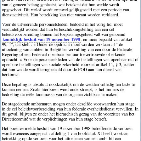
van algemeen belang geplaatst, wat betekent dat hun wedde wordt
opgeschort. Dit verlof wordt evenwel gelijkgesteld met een periode van
dienstactiviteit. Hun betrekking kan niet vacant worden verklaard.
Voor de uitvoerende personeelsleden, bedoeld in het vorig lid, moet
verduidelijkt worden dat hun terbeschikkingstelling aan een cel
beleidsvoorbereiding binnen het toepassingsgebied valt van genoemd
koninklijk besluit van 19 november 1998
, en meer bepaald van artikel
99, 1°, dat stelt : « Onder de opdracht moet worden verstaan : 1° de
uitoefening van ambten in België ter vervulling van een door de Federale
Regering of een Federaal openbaar bestuur toevertrouwde of erkende
opdracht. » Voor de personeelsleden van de instellingen van openbaar nut of
openbare instellingen van sociale zekerheid voorziet artikel 11, § 3, echter
dat hun wedde wordt terugbetaald door de FOD aan hun dienst van
herkomst.
Deze bepaling is absoluut noodzakelijk om de wedden volledig ten laste te
kunnen nemen. Zoals hierboven werd onderstreept, is het immers de
bedoeling de reële loonmassa van de organen zichtbaar te maken.
De stagedoende ambtenaren mogen onder dezelfde voorwaarden hun stage
in de cel beleidsvoorbereiding van hun federale overheidsdienst vervullen. In
dit geval, blijven ze onder het hiërarchisch gezag van de voorzitter van het
Directiecomité wat de verplichtingen van hun stage betreft.
Het bovenvermelde besluit van 19 november 1998 betreffende de verloven
wordt eveneens aangepast : afdeling 1 van hoofdstuk XI heeft voortaan
betrekking op de verloven voor het uitoefenen van een ambt bij een