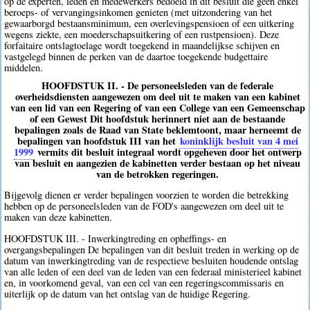
op de experten, leden en medewerkers bedoeld in dit besluit die geen enkel
beroeps- of vervangingsinkomen genieten (met uitzondering van het
gewaarborgd bestaansminimum, een overlevingspensioen of een uitkering
wegens ziekte, een moederschapsuitkering of een rustpensioen). Deze
forfaitaire ontslagtoelage wordt toegekend in maandelijkse schijven en
vastgelegd binnen de perken van de daartoe toegekende budgettaire
middelen.
HOOFDSTUK II. - De personeelsleden van de federale
overheidsdiensten aangewezen om deel uit te maken van een kabinet
van een lid van een Regering of van een College van een Gemeenschap
of een Gewest Dit hoofdstuk herinnert niet aan de bestaande
bepalingen zoals de Raad van State beklemtoont, maar herneemt de
bepalingen van hoofdstuk III van het
koninklijk besluit van 4 mei
1999
vermits dit besluit integraal wordt opgeheven door het ontwerp
van besluit en aangezien de kabinetten verder bestaan op het niveau
van de betrokken regeringen.
Bijgevolg dienen er verder bepalingen voorzien te worden die betrekking
hebben op de personeelsleden van de FOD's aangewezen om deel uit te
maken van deze kabinetten.
HOOFDSTUK III. - Inwerkingtreding en opheffings- en
overgangsbepalingen De bepalingen van dit besluit treden in werking op de
datum van inwerkingtreding van de respectieve besluiten houdende ontslag
van alle leden of een deel van de leden van een federaal ministerieel kabinet
en, in voorkomend geval, van een cel van een regeringscommissaris en
uiterlijk op de datum van het ontslag van de huidige Regering.