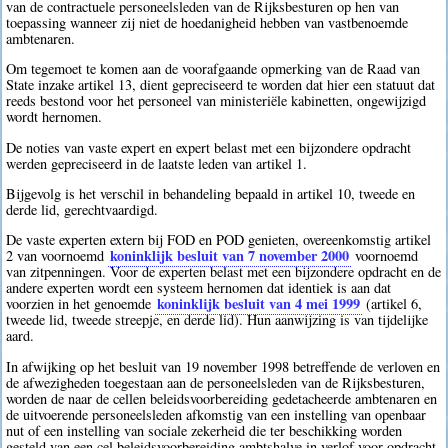
van de contractuele personeelsleden van de Rijksbesturen op hen van
toepassing wanneer zij niet de hoedanigheid hebben van vastbenoemde
ambtenaren.
Om tegemoet te komen aan de voorafgaande opmerking van de Raad van
State inzake artikel 13, dient gepreciseerd te worden dat hier een statuut dat
reeds bestond voor het personeel van ministeriële kabinetten, ongewijzigd
wordt hernomen.
De noties van vaste expert en expert belast met een bijzondere opdracht
werden gepreciseerd in de laatste leden van artikel 1.
Bijgevolg is het verschil in behandeling bepaald in artikel 10, tweede en
derde lid, gerechtvaardigd.
De vaste experten extern bij FOD en POD genieten, overeenkomstig artikel
koninklijk besluit van 7 november 2000
2 van voornoemd
voornoemd
van zitpenningen. Voor de experten belast met een bijzondere opdracht en de
andere experten wordt een systeem hernomen dat identiek is aan dat
koninklijk besluit van 4 mei 1999
voorzien in het genoemde
(artikel 6,
tweede lid, tweede streepje, en derde lid). Hun aanwijzing is van tijdelijke
aard.
In afwijking op het besluit van 19 november 1998 betreffende de verloven en
de afwezigheden toegestaan aan de personeelsleden van de Rijksbesturen,
worden de naar de cellen beleidsvoorbereiding gedetacheerde ambtenaren en
de uitvoerende personeelsleden afkomstig van een instelling van openbaar
nut of een instelling van sociale zekerheid die ter beschikking worden
gesteld van een cel beleidsvoorbereiding ambtshalve in verlof voor opdracht