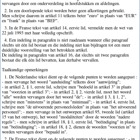
vervangen door een onderverdeling in hoofdstukken en afdelingen.
2. In een doorlopende tekst worden beter geen afkortingen gebruikt.
Men schrijve daarom in artikel 11 telkens beter "euro" in plaats van "EUR"
en "frank" in plaats van "BEF".
3. In de Franse tekst van artikel 14, eerste lid, vermelde men de wet van
22 juli 1993 met haar volledig opschrift.
4. Een indeling in paragrafen is niet raadzaam wanneer elke paragraaf
slechts uit één lid bestaat en die indeling niet kan bijdragen tot een meer
duidelijke voorstelling van het betrokken artikel.
De indeling in paragrafen van artikel 16, dat slechts uit twee paragrafen
bestaat die elk één lid bevatten, kan derhalve vervallen.
Taalkundige opmerkingen
1. De Nederlandse tekst dient op de volgende punten te worden aangepast :
- men vervange het woord "aanduiding" telkens door "aanwijzing";
- in artikel 2, § 1, eerste lid, schrijve men "bedoeld in artikel 3" in plaats
van "voorzien in artikel 3"; - in artikel 2, § 2, vierde lid, moet het woord
"alle" worden vervangen door het woord "de"; - in artikel § 3, § 1, 2°,
schrijve men "minstens" in plaats van "minimaal"; - in artikel 4, eerste lid,
schrijve men "de uitvoerende personeelsleden" in plaats van "het uitvoerend
personeel"; - men vervange in het ontworpen artikel 95, tweede lid (artikel
15 van het ontwerp), het woord "modaliteiten" door de woorden "nadere
regels"; - men schrijve in artikel 18, § 1, eerste lid, "beëindiging" in plaats
van "beëindinging"; - in artikel 18, § 2, dienen de woorden "voorzien in" te
worden vervangen door "bepaald in".
2. De Franse tekst dient op de volgende punten te worden aangepast : - in