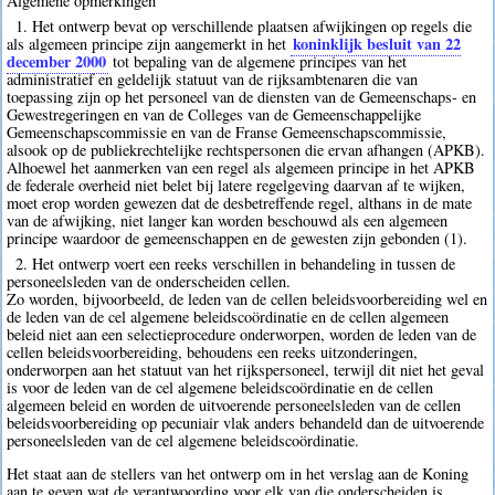
Algemene opmerkingen
1. Het ontwerp bevat op verschillende plaatsen afwijkingen op regels die
koninklijk besluit van 22
als algemeen principe zijn aangemerkt in het
december 2000
tot bepaling van de algemene principes van het
administratief en geldelijk statuut van de rijksambtenaren die van
toepassing zijn op het personeel van de diensten van de Gemeenschaps- en
Gewestregeringen en van de Colleges van de Gemeenschappelijke
Gemeenschapscommissie en van de Franse Gemeenschapscommissie,
alsook op de publiekrechtelijke rechtspersonen die ervan afhangen (APKB).
Alhoewel het aanmerken van een regel als algemeen principe in het APKB
de federale overheid niet belet bij latere regelgeving daarvan af te wijken,
moet erop worden gewezen dat de desbetreffende regel, althans in de mate
van de afwijking, niet langer kan worden beschouwd als een algemeen
principe waardoor de gemeenschappen en de gewesten zijn gebonden (1).
2. Het ontwerp voert een reeks verschillen in behandeling in tussen de
personeelsleden van de onderscheiden cellen.
Zo worden, bijvoorbeeld, de leden van de cellen beleidsvoorbereiding wel en
de leden van de cel algemene beleidscoördinatie en de cellen algemeen
beleid niet aan een selectieprocedure onderworpen, worden de leden van de
cellen beleidsvoorbereiding, behoudens een reeks uitzonderingen,
onderworpen aan het statuut van het rijkspersoneel, terwijl dit niet het geval
is voor de leden van de cel algemene beleidscoördinatie en de cellen
algemeen beleid en worden de uitvoerende personeelsleden van de cellen
beleidsvoorbereiding op pecuniair vlak anders behandeld dan de uitvoerende
personeelsleden van de cel algemene beleidscoördinatie.
Het staat aan de stellers van het ontwerp om in het verslag aan de Koning
aan te geven wat de verantwoording voor elk van die onderscheiden is.