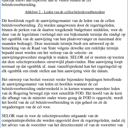
beleidsvoorbereiding.
Afdeling 2. - Leden van de cellen beleidsvoorbereiding
Dit hoofdstuk regelt de aanwijzingsmanier van de leden van de cellen
beleidsvoorbereiding. Zij worden aangewezen door de regeringsleden,
binnen de perken van de daartoe toegekende budgettaire middelen, voor de
duur van de legislatuur (verlengd met een bijkomende termijn die eindigt op
het ogenblik van de aanwijzing van hun plaatsvervanger en maximaal drie
maanden bedraagt). Deze maximale termijn biedt een antwoord op de
bemerking van de Raad van State volgens dewelke een redelijke termijn
bepaald moet worden om het verloop van de selectie- en
aanwijzingsprocedure mogelijk te maken. SELOR zal er moeten op toezien
dat deze selectieprocedures onverwijld plaatsvinden. Hun aanwijzing loopt
normaal op dat ogenblik af, maar vanzelfsprekend kan het regeringslid op
elk ogenblik een einde stellen aan hun aanwijzing vóór die datum.
Het ontwerp van besluit voorziet verder bijzondere bepalingen betreffende
de aanwijzingsmanier van leden en hoofden wanneer de cel
beleidsvoorbereiding onderverdeeld is in kernen wanneer meerdere leden
van de Regering bevoegd zijn voor eenzelfde FOD. Het hoofd van de kern
die afhangt van de minister onder wiens gezag de FOD is opgericht, wordt
het hoofd van de cel beleidsvoorbereiding in zijn geheel en zit de
vergaderingen van de cel voor.
SELOR staat in voor de selectieprocedure uitgaande van de
competentieprofielen die worden opgesteld door de regeringsleden, nadat zij
het advies van de voorzitter van het directiecomité of van de voorzitter van