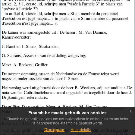
artikel 2, § 1, eerste lid, schrijve men "visée à l'article 3" in plaats van
"prévue à l'article 3";
- in artikel 4, vierde lid, schrijve men « Si un membre du personnel
d'exécution est jugé inapte... » in plaats van « Si un membre du personnel
d'exécution n'est jugé inapte... ».
De kamer was samengesteld uit : De heren : M. Van Damme,
Kamervoorzitter;
J. Baert en J. Smets, Staatsraden;
G. Schrans, Assessor van de afdeling wetgeving;
Mevr. A. Beckers, Griffier.
De overeenstemming tussen de Nederlandse en de Franse tekst werd
nagezien onder toezicht van de heer J. Smets.
Het verslag werd uitgebracht door de heer B. Weekers, adjunct-auditeur. De
nota van het Coördinatiebureau werd opgesteld en toegelicht door de heer J.
Drijkoningen, referendaris.
De griffier, De voorzitter, Mevr. A. Beckers. M. Van Damme. _______
x
Nota's
Etaamb.be maakt gebruik van cookies
(1) Raadpl.
Etaamb.be gebruikt cookies om uw taalvoorkeur te onthouden en om beter
R.v.St., nr. 47.689, 31 mei 1994, Leclercq.
te begrijpen hoe etaamb.be gebruikt wordt.
Doorgaan
(2) Zulks geldt uiteraard niet voor het vierde lid mocht worden ingegaan
Meer details
koninklijk
op de opmerking die ertoe strekt een aantal wijzigingen in het