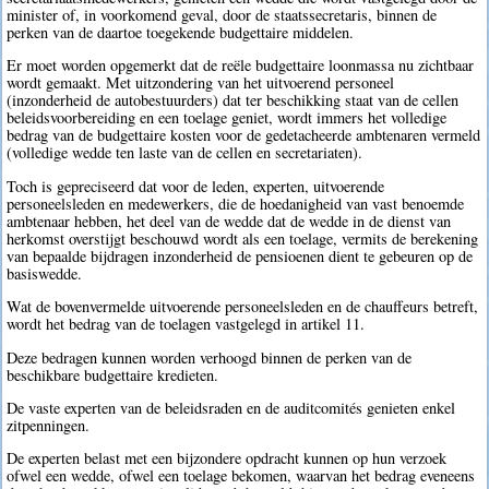
minister of, in voorkomend geval, door de staatssecretaris, binnen de
perken van de daartoe toegekende budgettaire middelen.
Er moet worden opgemerkt dat de reële budgettaire loonmassa nu zichtbaar
wordt gemaakt. Met uitzondering van het uitvoerend personeel
(inzonderheid de autobestuurders) dat ter beschikking staat van de cellen
beleidsvoorbereiding en een toelage geniet, wordt immers het volledige
bedrag van de budgettaire kosten voor de gedetacheerde ambtenaren vermeld
(volledige wedde ten laste van de cellen en secretariaten).
Toch is gepreciseerd dat voor de leden, experten, uitvoerende
personeelsleden en medewerkers, die de hoedanigheid van vast benoemde
ambtenaar hebben, het deel van de wedde dat de wedde in de dienst van
herkomst overstijgt beschouwd wordt als een toelage, vermits de berekening
van bepaalde bijdragen inzonderheid de pensioenen dient te gebeuren op de
basiswedde.
Wat de bovenvermelde uitvoerende personeelsleden en de chauffeurs betreft,
wordt het bedrag van de toelagen vastgelegd in artikel 11.
Deze bedragen kunnen worden verhoogd binnen de perken van de
beschikbare budgettaire kredieten.
De vaste experten van de beleidsraden en de auditcomités genieten enkel
zitpenningen.
De experten belast met een bijzondere opdracht kunnen op hun verzoek
ofwel een wedde, ofwel een toelage bekomen, waarvan het bedrag eveneens