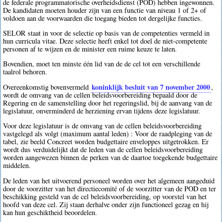
de federale programmatorische overheidsdienst (POD) hebben ingewonnen.
De kandidaten moeten houder zijn van een functie van niveau 1 of 2+ of
voldoen aan de voorwaarden die toegang bieden tot dergelijke functies.
SELOR staat in voor de selectie op basis van de competenties vermeld in
hun curricula vitae. Deze selectie heeft enkel tot doel de niet-competente
personen af te wijzen en de minister een ruime keuze te laten.
Bovendien, moet ten minste één lid van de de cel tot een verschillende
taalrol behoren.
koninklijk besluit van 7 november 2000
Overeenkomstig bovenvermeld
,
wordt de omvang van de cellen beleidsvoorbereiding bepaald door de
Regering en de samenstelling door het regeringslid, bij de aanvang van de
legislatuur, onverminderd de herziening ervan tijdens deze legislatuur.
Voor deze legislatuur is de omvang van de cellen beleidsvoorbereiding
vastgelegd als volgt (maximum aantal leden) : Voor de raadpleging van de
tabel, zie beeld Concreet worden budgettaire enveloppes uitgetrokken. Er
wordt dus verduidelijkt dat de leden van de cellen beleidsvoorbereiding
worden aangewezen binnen de perken van de daartoe toegekende budgettaire
middelen.
De leden van het uitvoerend personeel worden over het algemeen aangeduid
door de voorzitter van het directiecomité of de voorzitter van de POD en ter
beschikking gesteld van de cel beleidsvoorbereiding, op voorstel van het
hoofd van deze cel. Zij staan derhalve onder zijn functioneel gezag en hij
kan hun geschiktheid beoordelen.