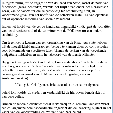
In tegenstelling tot de suggestie van de Raad van State, wordt de notie van
functioneel gezag behouden, vermits het blijft staan onder het hiërarchisch
gezag van de Voorzitter die ze eenvoudig ter beschikking stelt, in
voorkomend geval van het hoofd van de betrokken instelling van openbaar
nut of openbare instelling van sociale zekerheid.
Indien het hoofd van de cel de kandidaat ongeschikt vindt, gaat de voorzitter
van het directiecomité of de voorzitter van de POD over tot een andere
aanduiding.
Om tegemoet te komen aan een opmerking van de Raad van State hebben
wij de mogelijkheid geschrapt een beroep te kunnen doen op contractuelen
voor bijkomende en specifieke taken binnen de perken van de toegekende
budgettaire middelen en mits het akkoord van de Eerste Minister.
Bij gebrek aan geschikte kandidaten, kunnen steeds contractuelen in dienst
worden genomen om te beantwoorden aan « uitzonderlijke en tijdelijke
behoeften » overeenkomstig de bestaande procedure die versoepelt is
(voorafgaand akkoord van de Ministers van Begroting en van
Ambtenarenzaken).
Afdeling 3. - Cel algemene beleidscoördinatie en cellen algemeen
beleid Dit hoofdstuk creëert en verduidelijkt de hierboven benadrukte rol
van deze cellen.
Binnen de federale overheidsdienst Kanselarij en Algemene Diensten wordt
een cel algemene beleidscoördinatie opgericht die de Regering bijstaat in het
kader van de voorbereiding en evaluatie van haar beleid.