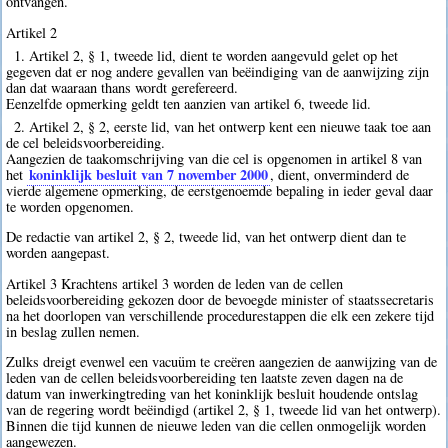
ontvangen.
Artikel 2
1. Artikel 2, § 1, tweede lid, dient te worden aangevuld gelet op het
gegeven dat er nog andere gevallen van beëindiging van de aanwijzing zijn
dan dat waaraan thans wordt gerefereerd.
Eenzelfde opmerking geldt ten aanzien van artikel 6, tweede lid.
2. Artikel 2, § 2, eerste lid, van het ontwerp kent een nieuwe taak toe aan
de cel beleidsvoorbereiding.
Aangezien de taakomschrijving van die cel is opgenomen in artikel 8 van
koninklijk besluit van 7 november 2000
het
, dient, onverminderd de
vierde algemene opmerking, de eerstgenoemde bepaling in ieder geval daar
te worden opgenomen.
De redactie van artikel 2, § 2, tweede lid, van het ontwerp dient dan te
worden aangepast.
Artikel 3 Krachtens artikel 3 worden de leden van de cellen
beleidsvoorbereiding gekozen door de bevoegde minister of staatssecretaris
na het doorlopen van verschillende procedurestappen die elk een zekere tijd
in beslag zullen nemen.
Zulks dreigt evenwel een vacuüm te creëren aangezien de aanwijzing van de
leden van de cellen beleidsvoorbereiding ten laatste zeven dagen na de
datum van inwerkingtreding van het koninklijk besluit houdende ontslag
van de regering wordt beëindigd (artikel 2, § 1, tweede lid van het ontwerp).
Binnen die tijd kunnen de nieuwe leden van die cellen onmogelijk worden
aangewezen.