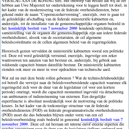
VERSLAG AAN DE KONING Sire, Het ontwerp van besluit dat wij de eer
hebben aan Uwe Majesteit ter ondertekening voor te leggen heeft tot doel, in
het kader van de modernisering van de federale overheidsdiensten, beter
gekend onder de naam "Copernicushervorming", enerzijds, over te gaan tot
de geleidelijke afschaffing van de federale ministeriële kabinetten en,
anderzijds, tot de installatie van de gemeenschappelijke organen bedoeld in
koninklijk besluit van 7 november 2000
het
houdende oprichting en
samenstelling van de organen die gemeenschappelijk zijn aan iedere federale
overheidsdienst, alsook van de secretariaten, de cel algemene
beleidscoördinatie en de cellen algemeen beleid van de regeringsleden.
Historisch gezien vervulden de ministeriële kabinetten vooral een politieke
rol. Deze rol werd geleidelijk verruimd, enerzijds, ingevolge een zeker
wantrouwen ten aanzien van het bestuur en, anderzijds, bij gebrek aan
voldoende capaciteit binnen datzelfde bestuur. De ministeriële kabinetten
stonden ook meer en meer in voor opdrachten van technische aard.
Wat zal nu met deze beide rollen gebeuren ? Wat de technisch/inhoudelijke
rol betreft die verwijst naar de beleidsvoorbereidende capaciteit waarmee elk
regeringslid zich voor de duur van de legislatuur (of voor een kortere
periode) omringt, wordt die capaciteit momenteel ingevuld via detachering
van ambtenaren of indienstneming van externen. Een dergelijke
expertfunctie is absoluut noodzakelijk voor de motivering van de politieke
keuzes. In het kader van de toekomstige structuur van de federale
overheidsdiensten (FOD) en federale programmatorische overheidsdiensten
(POD) moet die dus behouden blijven onder vorm van een cel
koninklijk besluit van 7
beleidsvoorbereiding zoals bedoeld in genoemd
november 2000
. Deze cel zal bestaan uit interne en/of externe experten die
worden aangewezen voor de duur van de legislatuur (telkens verlengd met