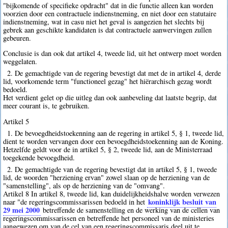
"bijkomende of specifieke opdracht" dat in die functie alleen kan worden
voorzien door een contractuele indienstneming, en niet door een statutaire
indienstneming, wat in casu niet het geval is aangezien het slechts bij
gebrek aan geschikte kandidaten is dat contractuele aanwervingen zullen
gebeuren.
Conclusie is dan ook dat artikel 4, tweede lid, uit het ontwerp moet worden
weggelaten.
2. De gemachtigde van de regering bevestigt dat met de in artikel 4, derde
lid, voorkomende term "functioneel gezag" het hiërarchisch gezag wordt
bedoeld.
Het verdient gelet op die uitleg dan ook aanbeveling dat laatste begrip, dat
meer courant is, te gebruiken.
Artikel 5
1. De bevoegdheidstoekenning aan de regering in artikel 5, § 1, tweede lid,
dient te worden vervangen door een bevoegdheidstoekenning aan de Koning.
Hetzelfde geldt voor de in artikel 5, § 2, tweede lid, aan de Ministerraad
toegekende bevoegdheid.
2. De gemachtigde van de regering bevestigt dat in artikel 5, § 1, tweede
lid, de woorden "herziening ervan" zowel slaan op de herziening van de
"samenstelling", als op de herziening van de "omvang".
Artikel 8 In artikel 8, tweede lid, kan duidelijkheidshalve worden verwezen
koninklijk besluit van
naar "de regeringscommissarissen bedoeld in het
29 mei 2000
betreffende de samenstelling en de werking van de cellen van
regeringscommissarissen en betreffende het personeel van de ministeries
aangewezen om van de cel van een regeringscommissaris deel uit te