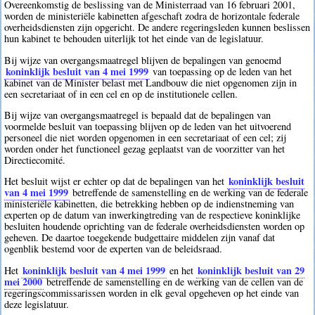
Overeenkomstig de beslissing van de Ministerraad van 16 februari 2001,
worden de ministeriële kabinetten afgeschaft zodra de horizontale federale
overheidsdiensten zijn opgericht. De andere regeringsleden kunnen beslissen
hun kabinet te behouden uiterlijk tot het einde van de legislatuur.
Bij wijze van overgangsmaatregel blijven de bepalingen van genoemd
koninklijk besluit van 4 mei 1999
van toepassing op de leden van het
kabinet van de Minister belast met Landbouw die niet opgenomen zijn in
een secretariaat of in een cel en op de institutionele cellen.
Bij wijze van overgangsmaatregel is bepaald dat de bepalingen van
voormelde besluit van toepassing blijven op de leden van het uitvoerend
personeel die niet worden opgenomen in een secretariaat of een cel; zij
worden onder het functioneel gezag geplaatst van de voorzitter van het
Directiecomité.
koninklijk besluit
Het besluit wijst er echter op dat de bepalingen van het
van 4 mei 1999
betreffende de samenstelling en de werking van de federale
ministeriële kabinetten, die betrekking hebben op de indienstneming van
experten op de datum van inwerkingtreding van de respectieve koninklijke
besluiten houdende oprichting van de federale overheidsdiensten worden op
geheven. De daartoe toegekende budgettaire middelen zijn vanaf dat
ogenblik bestemd voor de experten van de beleidsraad.
koninklijk besluit van 4 mei 1999
koninklijk besluit van 29
Het
en het
mei 2000
betreffende de samenstelling en de werking van de cellen van de
regeringscommissarissen worden in elk geval opgeheven op het einde van
deze legislatuur.