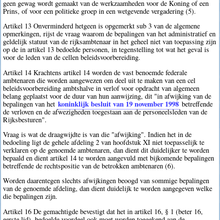
geen gewag wordt gemaakt van de werkzaamheden voor de Koning of een
Prins, of voor een politieke groep in een wetgevende vergadering (5).
Artikel 13 Onverminderd hetgeen is opgemerkt sub 3 van de algemene
opmerkingen, rijst de vraag waarom de bepalingen van het administratief en
geldelijk statuut van de rijksambtenaar in het geheel niet van toepassing zijn
op de in artikel 13 bedoelde personen, in tegenstelling tot wat het geval is
voor de leden van de cellen beleidsvoorbereiding.
Artikel 14 Krachtens artikel 14 worden de vast benoemde federale
ambtenaren die worden aangewezen om deel uit te maken van een cel
beleidsvoorbereiding ambtshalve in verlof voor opdracht van algemeen
belang geplaatst voor de duur van hun aanwijzing, dit "in afwijking van de
koninklijk besluit van 19 november 1998
bepalingen van het
betreffende
de verloven en de afwezigheden toegestaan aan de personeelsleden van de
Rijksbesturen".
Vraag is wat de draagwijdte is van die "afwijking". Indien het in de
bedoeling ligt de gehele afdeling 2 van hoofdstuk XI niet toepasselijk te
verklaren op de genoemde ambtenaren, dan dient dit duidelijker te worden
bepaald en dient artikel 14 te worden aangevuld met bijkomende bepalingen
betreffende de rechtspositie van de betrokken ambtenaren (6).
Worden daarentegen slechts afwijkingen beoogd van sommige bepalingen
van de genoemde afdeling, dan dient duidelijk te worden aangegeven welke
die bepalingen zijn.
Artikel 16 De gemachtigde bevestigt dat het in artikel 16, § 1 (beter 16,
eerste lid), bedoelde voordeel ook moet worden toegekend aan de