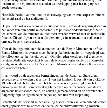
maximaal drie bijkomende maanden ter overlapping met het oog op een
goede overgang).
Hetzelfde besluit voorziet ook in de aanwijzing van externe experten binnen
de beleidsraad en het auditcomité.
De politieke rol is eveneens absoluut noodzakelijk voor de regeringsleden in
het kader van hun politieke contacten. De politieke ondersteuningsfunctie
ten aanzien van de minister zal niet meer worden verward met de technische
functie. Zij zal blijven bestaan als persoonlijk instrument, maar als een in
omvang beperkt secretariaat.
Voor de huidige ministeriële kabinetten van de Eerste Minister en de Vice-
Eerste Ministers is eveneens een belangrijke horizontale rol weggelegd wat
de follow-up van het beleid betreft. Om die reden wordt een cel algemene
beleidscoördinatie opgericht binnen de federale overheidsdienst « Kanselarij
en algemene diensten ». De Vice-Eerste Ministers beschikken elk over een
cel algemeen beleid.
In antwoord op de algemene bemerkingen van de Raad van State dient
gepreciseerd te worden dat artikel 2 van het koninklijk besluit van 2 oktober
1937 houdende het statuut van het Rijkspersoneel gewijzigd door het
ontwerp van besluit om betrekking te hebben op het personeel van de cel
algemene beleidscoördinatie, de cellen algemeen beleid en de secretariaten.
Bijgevolg zijn de algemene principes op hen niet van toepassing.
Betreffende het verschil in behandeling tussen leden van verschillende cellen
dient gepreciseerd te worden dat de cellen beleidsvoorbereiding worden