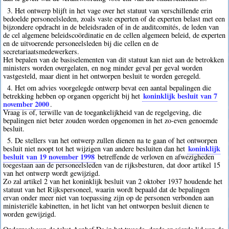
3. Het ontwerp blijft in het vage over het statuut van verschillende erin
bedoelde personeelsleden, zoals vaste experten of de experten belast met een
bijzondere opdracht in de beleidsraden of in de auditcomités, de leden van
de cel algemene beleidscoördinatie en de cellen algemeen beleid, de experten
en de uitvoerende personeelsleden bij die cellen en de
secretariaatsmedewerkers.
Het bepalen van de basiselementen van dit statuut kan niet aan de betrokken
ministers worden overgelaten, en nog minder geval per geval worden
vastgesteld, maar dient in het ontworpen besluit te worden geregeld.
4. Het om advies voorgelegde ontwerp bevat een aantal bepalingen die
koninklijk besluit van 7
betrekking hebben op organen opgericht bij het
november 2000
.
Vraag is of, terwille van de toegankelijkheid van de regelgeving, die
bepalingen niet beter zouden worden opgenomen in het zo-even genoemde
besluit.
5. De stellers van het ontwerp zullen dienen na te gaan of het ontworpen
koninklijk
besluit niet noopt tot het wijzigen van andere besluiten dan het
besluit van 19 november 1998
betreffende de verloven en afwezigheden
toegestaan aan de personeelsleden van de rijksbesturen, dat door artikel 15
van het ontwerp wordt gewijzigd.
Zo zal artikel 2 van het koninklijk besluit van 2 oktober 1937 houdende het
statuut van het Rijkspersoneel, waarin wordt bepaald dat de bepalingen
ervan onder meer niet van toepassing zijn op de personen verbonden aan
ministeriële kabinetten, in het licht van het ontworpen besluit dienen te
worden gewijzigd.