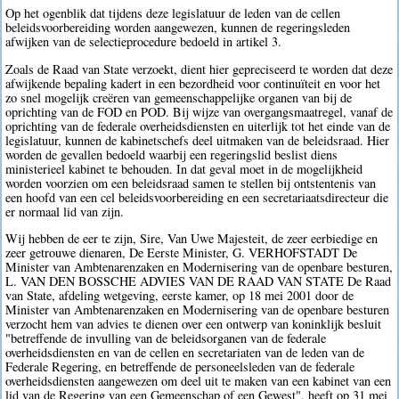
Op het ogenblik dat tijdens deze legislatuur de leden van de cellen
beleidsvoorbereiding worden aangewezen, kunnen de regeringsleden
afwijken van de selectieprocedure bedoeld in artikel 3.
Zoals de Raad van State verzoekt, dient hier gepreciseerd te worden dat deze
afwijkende bepaling kadert in een bezordheid voor continuïteit en voor het
zo snel mogelijk creëren van gemeenschappelijke organen van bij de
oprichting van de FOD en POD. Bij wijze van overgangsmaatregel, vanaf de
oprichting van de federale overheidsdiensten en uiterlijk tot het einde van de
legislatuur, kunnen de kabinetschefs deel uitmaken van de beleidsraad. Hier
worden de gevallen bedoeld waarbij een regeringslid beslist diens
ministerieel kabinet te behouden. In dat geval moet in de mogelijkheid
worden voorzien om een beleidsraad samen te stellen bij ontstentenis van
een hoofd van een cel beleidsvoorbereiding en een secretariaatsdirecteur die
er normaal lid van zijn.
Wij hebben de eer te zijn, Sire, Van Uwe Majesteit, de zeer eerbiedige en
zeer getrouwe dienaren, De Eerste Minister, G. VERHOFSTADT De
Minister van Ambtenarenzaken en Modernisering van de openbare besturen,
L. VAN DEN BOSSCHE ADVIES VAN DE RAAD VAN STATE De Raad
van State, afdeling wetgeving, eerste kamer, op 18 mei 2001 door de
Minister van Ambtenarenzaken en Modernisering van de openbare besturen
verzocht hem van advies te dienen over een ontwerp van koninklijk besluit
"betreffende de invulling van de beleidsorganen van de federale
overheidsdiensten en van de cellen en secretariaten van de leden van de
Federale Regering, en betreffende de personeelsleden van de federale
overheidsdiensten aangewezen om deel uit te maken van een kabinet van een
lid van de Regering van een Gemeenschap of een Gewest", heeft op 31 mei