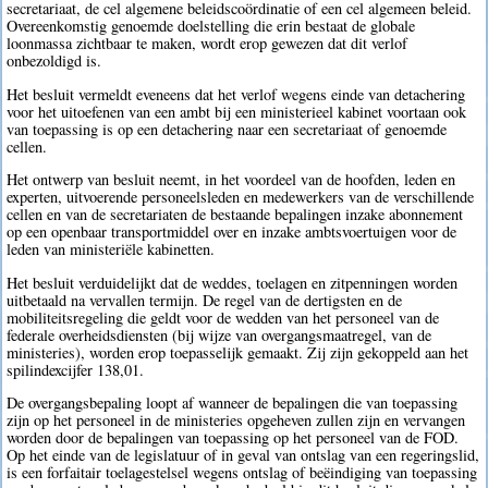
secretariaat, de cel algemene beleidscoördinatie of een cel algemeen beleid.
Overeenkomstig genoemde doelstelling die erin bestaat de globale
loonmassa zichtbaar te maken, wordt erop gewezen dat dit verlof
onbezoldigd is.
Het besluit vermeldt eveneens dat het verlof wegens einde van detachering
voor het uitoefenen van een ambt bij een ministerieel kabinet voortaan ook
van toepassing is op een detachering naar een secretariaat of genoemde
cellen.
Het ontwerp van besluit neemt, in het voordeel van de hoofden, leden en
experten, uitvoerende personeelsleden en medewerkers van de verschillende
cellen en van de secretariaten de bestaande bepalingen inzake abonnement
op een openbaar transportmiddel over en inzake ambtsvoertuigen voor de
leden van ministeriële kabinetten.
Het besluit verduidelijkt dat de weddes, toelagen en zitpenningen worden
uitbetaald na vervallen termijn. De regel van de dertigsten en de
mobiliteitsregeling die geldt voor de wedden van het personeel van de
federale overheidsdiensten (bij wijze van overgangsmaatregel, van de
ministeries), worden erop toepasselijk gemaakt. Zij zijn gekoppeld aan het
spilindexcijfer 138,01.
De overgangsbepaling loopt af wanneer de bepalingen die van toepassing
zijn op het personeel in de ministeries opgeheven zullen zijn en vervangen
worden door de bepalingen van toepassing op het personeel van de FOD.
Op het einde van de legislatuur of in geval van ontslag van een regeringslid,
is een forfaitair toelagestelsel wegens ontslag of beëindiging van toepassing