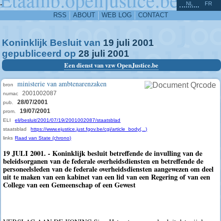
^
-
NL
FR
RSS
ABOUT
WEB LOG
CONTACT
Koninklijk Besluit van
19
juli
2001
gepubliceerd op
28
juli
2001
Een dienst van vzw OpenJustice.be
ministerie van ambtenarenzaken
bron
2001002087
numac
28/07/2001
pub.
19/07/2001
prom.
ELI
eli/besluit/2001/07/19/2001002087/staatsblad
staatsblad
https://www.ejustice.just.fgov.be/cgi/article_body(...)
links
Raad van State (chrono)
19 JULI 2001. - Koninklijk besluit betreffende de invulling van de
beleidsorganen van de federale overheidsdiensten en betreffende de
personeelsleden van de federale overheidsdiensten aangewezen om deel
uit te maken van een kabinet van een lid van een Regering of van een
College van een Gemeenschap of een Gewest