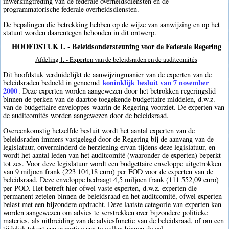
inwerkingtreding van de federale overheidsdiensten en de
programmatorische federale overheidsdiensten.
De bepalingen die betrekking hebben op de wijze van aanwijzing en op het
statuut worden daarentegen behouden in dit ontwerp.
HOOFDSTUK I. - Beleidsondersteuning voor de Federale Regering
Afdeling 1. - Experten van de beleidsraden en de auditcomités
Dit hoofdstuk verduidelijkt de aanwijzingmanier van de experten van de
koninklijk besluit van 7 november
beleidsraden bedoeld in genoemd
2000
. Deze experten worden aangewezen door het betrokken regeringslid
binnen de perken van de daartoe toegekende budgettaire middelen, d.w.z.
van de budgettaire enveloppes waarin de Regering voorziet. De experten van
de auditcomités worden aangewezen door de beleidsraad.
Overeenkomstig hetzelfde besluit wordt het aantal experten van de
beleidsraden immers vastgelegd door de Regering bij de aanvang van de
legislatuur, onverminderd de herziening ervan tijdens deze legislatuur, en
wordt het aantal leden van het auditcomité (waaronder de experten) beperkt
tot zes. Voor deze legislatuur wordt een budgettaire enveloppe uitgetrokken
van 9 miljoen frank (223 104,18 euro) per FOD voor de experten van de
beleidsraad. Deze enveloppe bedraagt 4,5 miljoen frank (111 552,09 euro)
per POD. Het betreft hier ofwel vaste experten, d.w.z. experten die
permanent zetelen binnen de beleidsraad en het auditcomité, ofwel experten
belast met een bijzondere opdracht. Deze laatste categorie van experten kan
worden aangewezen om advies te verstrekken over bijzondere politieke
materies, als uitbreiding van de adviesfunctie van de beleidsraad, of om een
tijdelijk tekort aan expertise aan te vullen binnen de cel