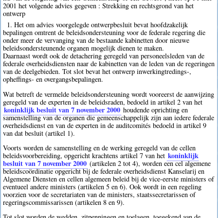
2001 het volgende advies gegeven : Strekking en rechtsgrond van het
ontwerp
1. Het om advies voorgelegde ontwerpbesluit bevat hoofdzakelijk
bepalingen omtrent de beleidsondersteuning voor de federale regering die
onder meer de vervanging van de bestaande kabinetten door nieuwe
beleidsondersteunende organen mogelijk dienen te maken.
Daarnaast wordt ook de detachering geregeld van personeelsleden van de
federale overheidsdiensten naar de kabinetten van de leden van de regeringen
van de deelgebieden. Tot slot bevat het ontwerp inwerkingtredings-,
opheffings- en overgangsbepalingen.
Wat betreft de vermelde beleidsondersteuning wordt vooreerst de aanwijzing
geregeld van de experten in de beleidsraden, bedoeld in artikel 2 van het
koninklijk besluit van 7 november 2000
houdende oprichting en
samenstelling van de organen die gemeenschappelijk zijn aan iedere federale
overheidsdienst en van de experten in de auditcomités bedoeld in artikel 9
van dat besluit (artikel 1).
Voorts worden de samenstelling en de werking geregeld van de cellen
koninklijk
beleidsvoorbereiding, opgericht krachtens artikel 7 van het
besluit van 7 november 2000
(artikelen 2 tot 4), worden een cel algemene
beleidscoördinatie opgericht bij de federale overheidsdienst Kanselarij en
Algemene Diensten en cellen algemeen beleid bij de vice-eerste ministers of
eventueel andere ministers (artikelen 5 en 6). Ook wordt in een regeling
voorzien voor de secretariaten van de ministers, staatssecretarissen of
regeringscommissarissen (artikelen 8 en 9).
Tot slot worden de wedden, zitpenningen en toelagen, toegekend aan de