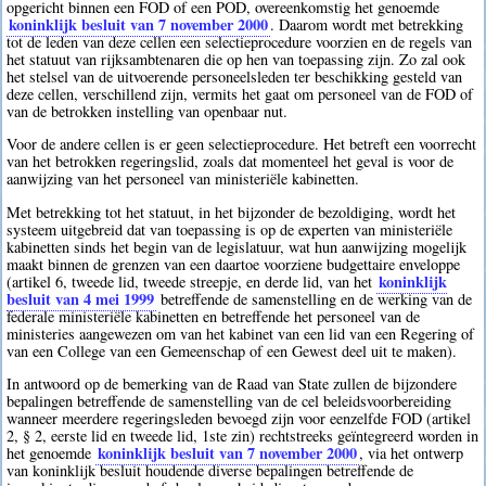
opgericht binnen een FOD of een POD, overeenkomstig het genoemde
koninklijk besluit van 7 november 2000
. Daarom wordt met betrekking
tot de leden van deze cellen een selectieprocedure voorzien en de regels van
het statuut van rijksambtenaren die op hen van toepassing zijn. Zo zal ook
het stelsel van de uitvoerende personeelsleden ter beschikking gesteld van
deze cellen, verschillend zijn, vermits het gaat om personeel van de FOD of
van de betrokken instelling van openbaar nut.
Voor de andere cellen is er geen selectieprocedure. Het betreft een voorrecht
van het betrokken regeringslid, zoals dat momenteel het geval is voor de
aanwijzing van het personeel van ministeriële kabinetten.
Met betrekking tot het statuut, in het bijzonder de bezoldiging, wordt het
systeem uitgebreid dat van toepassing is op de experten van ministeriële
kabinetten sinds het begin van de legislatuur, wat hun aanwijzing mogelijk
maakt binnen de grenzen van een daartoe voorziene budgettaire enveloppe
koninklijk
(artikel 6, tweede lid, tweede streepje, en derde lid, van het
besluit van 4 mei 1999
betreffende de samenstelling en de werking van de
federale ministeriële kabinetten en betreffende het personeel van de
ministeries aangewezen om van het kabinet van een lid van een Regering of
van een College van een Gemeenschap of een Gewest deel uit te maken).
In antwoord op de bemerking van de Raad van State zullen de bijzondere
bepalingen betreffende de samenstelling van de cel beleidsvoorbereiding
wanneer meerdere regeringsleden bevoegd zijn voor eenzelfde FOD (artikel
2, § 2, eerste lid en tweede lid, 1ste zin) rechtstreeks geïntegreerd worden in
koninklijk besluit van 7 november 2000
het genoemde
, via het ontwerp
van koninklijk besluit houdende diverse bepalingen betreffende de