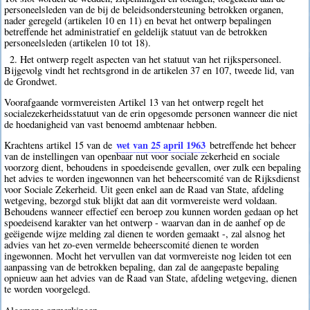
personeelsleden van de bij de beleidsondersteuning betrokken organen,
nader geregeld (artikelen 10 en 11) en bevat het ontwerp bepalingen
betreffende het administratief en geldelijk statuut van de betrokken
personeelsleden (artikelen 10 tot 18).
2. Het ontwerp regelt aspecten van het statuut van het rijkspersoneel.
Bijgevolg vindt het rechtsgrond in de artikelen 37 en 107, tweede lid, van
de Grondwet.
Voorafgaande vormvereisten Artikel 13 van het ontwerp regelt het
socialezekerheidsstatuut van de erin opgesomde personen wanneer die niet
de hoedanigheid van vast benoemd ambtenaar hebben.
wet van 25 april 1963
Krachtens artikel 15 van de
betreffende het beheer
van de instellingen van openbaar nut voor sociale zekerheid en sociale
voorzorg dient, behoudens in spoedeisende gevallen, over zulk een bepaling
het advies te worden ingewonnen van het beheerscomité van de Rijksdienst
voor Sociale Zekerheid. Uit geen enkel aan de Raad van State, afdeling
wetgeving, bezorgd stuk blijkt dat aan dit vormvereiste werd voldaan.
Behoudens wanneer effectief een beroep zou kunnen worden gedaan op het
spoedeisend karakter van het ontwerp - waarvan dan in de aanhef op de
geëigende wijze melding zal dienen te worden gemaakt -, zal alsnog het
advies van het zo-even vermelde beheerscomité dienen te worden
ingewonnen. Mocht het vervullen van dat vormvereiste nog leiden tot een
aanpassing van de betrokken bepaling, dan zal de aangepaste bepaling
opnieuw aan het advies van de Raad van State, afdeling wetgeving, dienen
te worden voorgelegd.