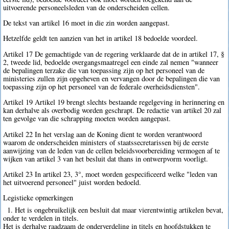
uitvoerende personeelsleden van de onderscheiden cellen.
De tekst van artikel 16 moet in die zin worden aangepast.
Hetzelfde geldt ten aanzien van het in artikel 18 bedoelde voordeel.
Artikel 17 De gemachtigde van de regering verklaarde dat de in artikel 17, §
2, tweede lid, bedoelde overgangsmaatregel een einde zal nemen "wanneer
de bepalingen terzake die van toepassing zijn op het personeel van de
ministeries zullen zijn opgeheven en vervangen door de bepalingen die van
toepassing zijn op het personeel van de federale overheidsdiensten".
Artikel 19 Artikel 19 brengt slechts bestaande regelgeving in herinnering en
kan derhalve als overbodig worden geschrapt. De redactie van artikel 20 zal
ten gevolge van die schrapping moeten worden aangepast.
Artikel 22 In het verslag aan de Koning dient te worden verantwoord
waarom de onderscheiden ministers of staatssecretarissen bij de eerste
aanwijzing van de leden van de cellen beleidsvoorbereiding vermogen af te
wijken van artikel 3 van het besluit dat thans in ontwerpvorm voorligt.
Artikel 23 In artikel 23, 3°, moet worden gespecificeerd welke "leden van
het uitvoerend personeel" juist worden bedoeld.
Legistieke opmerkingen
1. Het is ongebruikelijk een besluit dat maar vierentwintig artikelen bevat,
onder te verdelen in titels.
Het is derhalve raadzaam de onderverdeling in titels en hoofdstukken te