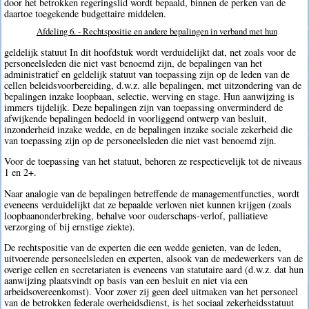
door het betrokken regeringslid wordt bepaald, binnen de perken van de
daartoe toegekende budgettaire middelen.
Afdeling 6. - Rechtspositie en andere bepalingen in verband met hun
geldelijk statuut In dit hoofdstuk wordt verduidelijkt dat, net zoals voor de
personeelsleden die niet vast benoemd zijn, de bepalingen van het
administratief en geldelijk statuut van toepassing zijn op de leden van de
cellen beleidsvoorbereiding, d.w.z. alle bepalingen, met uitzondering van de
bepalingen inzake loopbaan, selectie, werving en stage. Hun aanwijzing is
immers tijdelijk. Deze bepalingen zijn van toepassing onverminderd de
afwijkende bepalingen bedoeld in voorliggend ontwerp van besluit,
inzonderheid inzake wedde, en de bepalingen inzake sociale zekerheid die
van toepassing zijn op de personeelsleden die niet vast benoemd zijn.
Voor de toepassing van het statuut, behoren ze respectievelijk tot de niveaus
1 en 2+.
Naar analogie van de bepalingen betreffende de managementfuncties, wordt
eveneens verduidelijkt dat ze bepaalde verloven niet kunnen krijgen (zoals
loopbaanonderbreking, behalve voor ouderschaps-verlof, palliatieve
verzorging of bij ernstige ziekte).
De rechtspositie van de experten die een wedde genieten, van de leden,
uitvoerende personeelsleden en experten, alsook van de medewerkers van de
overige cellen en secretariaten is eveneens van statutaire aard (d.w.z. dat hun
aanwijzing plaatsvindt op basis van een besluit en niet via een
arbeidsovereenkomst). Voor zover zij geen deel uitmaken van het personeel
van de betrokken federale overheidsdienst, is het sociaal zekerheidsstatuut