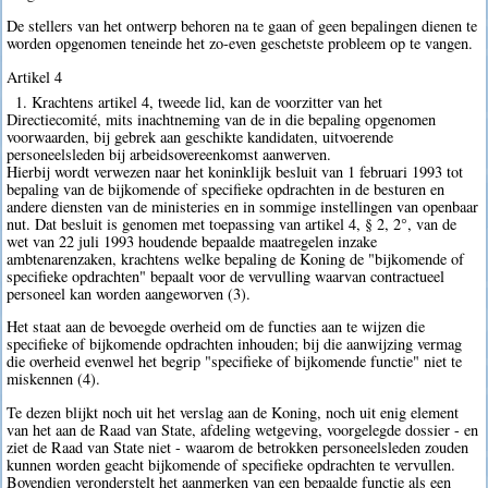
De stellers van het ontwerp behoren na te gaan of geen bepalingen dienen te
worden opgenomen teneinde het zo-even geschetste probleem op te vangen.
Artikel 4
1. Krachtens artikel 4, tweede lid, kan de voorzitter van het
Directiecomité, mits inachtneming van de in die bepaling opgenomen
voorwaarden, bij gebrek aan geschikte kandidaten, uitvoerende
personeelsleden bij arbeidsovereenkomst aanwerven.
Hierbij wordt verwezen naar het koninklijk besluit van 1 februari 1993 tot
bepaling van de bijkomende of specifieke opdrachten in de besturen en
andere diensten van de ministeries en in sommige instellingen van openbaar
nut. Dat besluit is genomen met toepassing van artikel 4, § 2, 2°, van de
wet van 22 juli 1993 houdende bepaalde maatregelen inzake
ambtenarenzaken, krachtens welke bepaling de Koning de "bijkomende of
specifieke opdrachten" bepaalt voor de vervulling waarvan contractueel
personeel kan worden aangeworven (3).
Het staat aan de bevoegde overheid om de functies aan te wijzen die
specifieke of bijkomende opdrachten inhouden; bij die aanwijzing vermag
die overheid evenwel het begrip "specifieke of bijkomende functie" niet te
miskennen (4).
Te dezen blijkt noch uit het verslag aan de Koning, noch uit enig element
van het aan de Raad van State, afdeling wetgeving, voorgelegde dossier - en
ziet de Raad van State niet - waarom de betrokken personeelsleden zouden
kunnen worden geacht bijkomende of specifieke opdrachten te vervullen.
Bovendien veronderstelt het aanmerken van een bepaalde functie als een