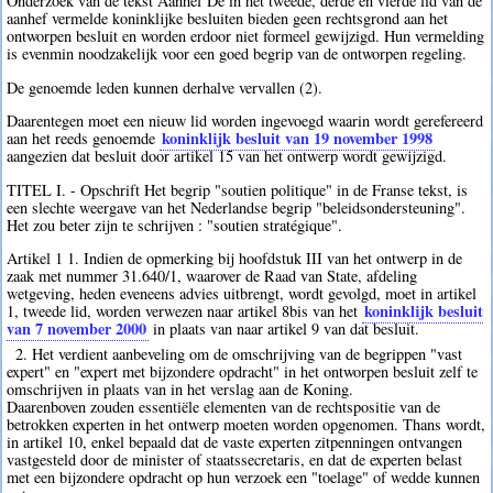
Onderzoek van de tekst Aanhef De in het tweede, derde en vierde lid van de
aanhef vermelde koninklijke besluiten bieden geen rechtsgrond aan het
ontworpen besluit en worden erdoor niet formeel gewijzigd. Hun vermelding
is evenmin noodzakelijk voor een goed begrip van de ontworpen regeling.
De genoemde leden kunnen derhalve vervallen (2).
Daarentegen moet een nieuw lid worden ingevoegd waarin wordt gerefereerd
koninklijk besluit van 19 november 1998
aan het reeds genoemde
aangezien dat besluit door artikel 15 van het ontwerp wordt gewijzigd.
TITEL I. - Opschrift Het begrip "soutien politique" in de Franse tekst, is
een slechte weergave van het Nederlandse begrip "beleidsondersteuning".
Het zou beter zijn te schrijven : "soutien stratégique".
Artikel 1 1. Indien de opmerking bij hoofdstuk III van het ontwerp in de
zaak met nummer 31.640/1, waarover de Raad van State, afdeling
wetgeving, heden eveneens advies uitbrengt, wordt gevolgd, moet in artikel
koninklijk besluit
1, tweede lid, worden verwezen naar artikel 8bis van het
van 7 november 2000
in plaats van naar artikel 9 van dat besluit.
2. Het verdient aanbeveling om de omschrijving van de begrippen "vast
expert" en "expert met bijzondere opdracht" in het ontworpen besluit zelf te
omschrijven in plaats van in het verslag aan de Koning.
Daarenboven zouden essentiële elementen van de rechtspositie van de
betrokken experten in het ontwerp moeten worden opgenomen. Thans wordt,
in artikel 10, enkel bepaald dat de vaste experten zitpenningen ontvangen
vastgesteld door de minister of staatssecretaris, en dat de experten belast
met een bijzondere opdracht op hun verzoek een "toelage" of wedde kunnen