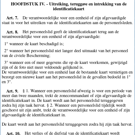
HOOFDSTUK IV. - Uitreiking, teruggave en intrekking van de
identificatiekaart
Art. 7.
De verantwoordelijke voor een eenheid of zijn afgevaardigde
staat in voor het uitreiken van de identificatiekaarten aan de personeelsleden.
Art. 8.
Het personeelslid geeft de identificatiekaart terug aan de
verantwoordelijke voor een eenheid of zijn afgevaardigde:
1° wanneer de kaart beschadigd is;
2° wanneer het personeelslid niet langer deel uitmaakt van het personeel
van de civiele Bescherming;
3° wanneer een of meer gegevens die op de kaart voorkomen, gewijzigd
zijn of de foto niet meer voldoende gelijkend is.
De verantwoordelijke voor een eenheid laat de bestaande kaart vernietigen en
bezorgt een nieuwe kaart aan het personeelslid in de gevallen bedoeld in 1°
en 3°.
Art. 9.
§ 1. Wanneer een personeelslid afwezig is voor een periode van
meer dan twee maanden, trekt de zonecommandant of zijn afgevaardigde de
identificatiekaart in. De kaart wordt aan het personeelslid teruggegeven
zodra hij zijn taak hervat. § 2. Wanneer een personeelslid tijdelijk wordt
geschorst uit zijn ambt, trekt de verantwoordelijke voor een eenheid of zijn
afgevaardigde de identificatiekaart in.
De kaart wordt aan het personeelslid teruggegeven zodra hij zijn taak hervat.
Art. 10.
Het verlies of de diefstal van de identificatiekaart wordt