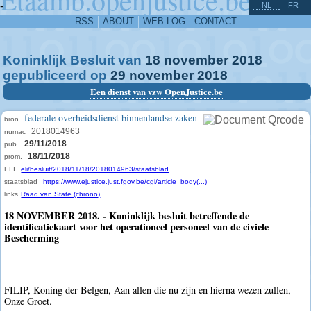
^
-
NL
FR
RSS
ABOUT
WEB LOG
CONTACT
Koninklijk Besluit van
18
november
2018
gepubliceerd op
29
november
2018
Een dienst van vzw OpenJustice.be
federale overheidsdienst binnenlandse zaken
bron
2018014963
numac
29/11/2018
pub.
18/11/2018
prom.
ELI
eli/besluit/2018/11/18/2018014963/staatsblad
staatsblad
https://www.ejustice.just.fgov.be/cgi/article_body(...)
links
Raad van State (chrono)
18 NOVEMBER 2018. - Koninklijk besluit betreffende de
identificatiekaart voor het operationeel personeel van de civiele
Bescherming
FILIP, Koning der Belgen, Aan allen die nu zijn en hierna wezen zullen,
Onze Groet.