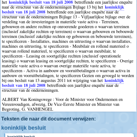
koninklijk besluit van 18 juli 2008
het
betreffende een jaarlijkse enquête
koninklijk
naar de structuur van de ondernemingen Bijlage 13 bij het
besluit van 18 juli 2008
betreffende een jaarlijkse enquête naar de
structuur van de ondernemingen Bijlage 13 - Vijfjaarlijkse bijlage over de
verdeling van de investeringen in materiële vaste activa - Terreinen,
gebouwen en andere rechten op onroerende goederen o waarvan terreinen
(inclusief zakelijke rechten op terreinen) o waarvan gebouwen en bebouwde
terreinen (inclusief zakelijke rechten op gebouwen en bebouwde terreinen),
te specificeren - Installaties, machines en uitrusting o waarvan installaties,
machines en uitrusting, te specificeren - Meubilair en rollend materieel o
waarvan rollend materieel, te specificeren o waarvan meubilair, te
specificeren - Leasing en soortgelijke rechten (exclusief operationele
leasing) o waarvan leasing en soortgelijke rechten, te specificeren - Overige
materiële vaste activa o waarvan overige materiële vaste activa, te
specificeren - Activa in aanbouw en vooruitbetalingen o waarvan activa in
aanbouw en vooruitbetalingen, te specificeren Gezien om gevoegd te worden
koninklijk
bij ons besluit van 13 augustus 2011 tot wijziging van het
besluit van 18 juli 2008
betreffende een jaarlijkse enquête naar de
structuur van de ondernemingen.
ALBERT Van Koningswege : Voor de Minister voor Ondernemen en
Vereenvoudigen, afwezig, De Vice-Eerste Minister en Minister van
Begroting, G. VANHENGEL
Teksten die naar dit document verwijzen:
koninklijk besluit
koninklijk besluit