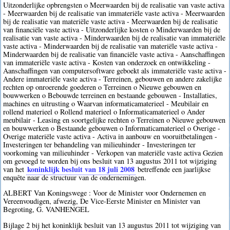
Uitzonderlijke opbrengsten o Meerwaarden bij de realisatie van vaste activa
- Meerwaarden bij de realisatie van immateriële vaste activa - Meerwaarden
bij de realisatie van materiële vaste activa - Meerwaarden bij de realisatie
van financiële vaste activa - Uitzonderlijke kosten o Minderwaarden bij de
realisatie van vaste activa - Minderwaarden bij de realisatie van immateriële
vaste activa - Minderwaarden bij de realisatie van materiële vaste activa -
Minderwaarden bij de realisatie van financiële vaste activa - Aanschaffingen
van immateriële vaste activa - Kosten van onderzoek en ontwikkeling -
Aanschaffingen van computersoftware geboekt als immateriële vaste activa -
Andere immateriële vaste activa - Terreinen, gebouwen en andere zakelijke
rechten op onroerende goederen o Terreinen o Nieuwe gebouwen en
bouwwerken o Bebouwde terreinen en bestaande gebouwen - Installaties,
machines en uitrusting o Waarvan informaticamaterieel - Meubilair en
rollend materieel o Rollend materieel o Informaticamaterieel o Ander
meubilair - Leasing en soortgelijke rechten o Terreinen o Nieuwe gebouwen
en bouwwerken o Bestaande gebouwen o Informaticamaterieel o Overige -
Overige materiële vaste activa - Activa in aanbouw en vooruitbetalingen -
Investeringen ter behandeling van milieuhinder - Investeringen ter
voorkoming van milieuhinder - Verkopen van materiële vaste activa Gezien
om gevoegd te worden bij ons besluit van 13 augustus 2011 tot wijziging
koninklijk besluit van 18 juli 2008
van het
betreffende een jaarlijkse
enquête naar de structuur van de ondernemingen.
ALBERT Van Koningswege : Voor de Minister voor Ondernemen en
Vereenvoudigen, afwezig, De Vice-Eerste Minister en Minister van
Begroting, G. VANHENGEL
Bijlage 2 bij het koninklijk besluit van 13 augustus 2011 tot wijziging van