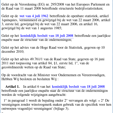
Gelet op de Verordening (EG) nr. 295/2008 van het Europees Parlement en
de Raad van 11 maart 2008 betreffende structurele bedrijfsstatistieken;
wet van 4 juli 1962
Gelet op de
betreffende de openbare statistiek, artikel
1quinquies, vernummerd en gewijzigd bij de wet van 22 maart 2006, artikel
3, eerste lid, gewijzigd bij de wet van 22 maart 2006, en artikel 16,
gewijzigd bij de wet van 1 augustus 1985;
koninklijk besluit van 18 juli 2008
Gelet op het
betreffende een jaarlijkse
enquête naar de structuur van de ondernemingen;
Gelet op het advies van de Hoge Raad voor de Statistiek, gegeven op 10
december 2010;
Gelet op het advies 49.761/1 van de Raad van State, gegeven op 16 juni
2011 met toepassing van artikel 84, §1, eerste lid, 1°, van de
gecoördineerde wetten op de Raad van State;
Op de voordracht van de Minister voor Ondernemen en Vereenvoudigen,
Hebben Wij besloten en besluiten Wij :
Artikel 1.
koninklijk besluit van 18 juli 2008
In artikel 6 van het
betreffende een jaarlijkse enquête naar de structuur van de ondernemingen
worden de volgende wijzigingen aangebracht:
1° in paragraaf 1 wordt de bepaling onder 2° vervangen als volgt: « 2° De
verenigingen zonder winstoogmerk maken gebruik van de specifiek voor hen
ontworpen vragenlijst verenigingen' (bijlage 3).
»