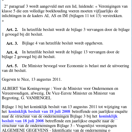
2° paragraaf 3 wordt aangevuld met een lid, luidende: « Verenigingen van
klasse 5 die een volledige boekhouding voeren moeten vijfjaarlijks de
inlichtingen in de kaders AI, AS en IM (bijlagen 11 tot 13) verstrekken.
»
Art. 2.
In hetzelfde besluit wordt de bijlage 3 vervangen door de bijlage
1 gevoegd bij dit besluit.
Art. 3.
Bijlage 4 van hetzelfde besluit wordt opgeheven.
Art. 4.
In hetzelfde besluit wordt de bijlage 13 vervangen door de
bijlage 2 gevoegd bij dit besluit.
Art. 5.
De Minister bevoegd voor Economie is belast met de uitvoering
van dit besluit.
Gegeven te Nice, 13 augustus 2011.
ALBERT Van Koningswege : Voor de Minister voor Ondernemen en
Vereenvoudigen, afwezig, De Vice-Eerste Minister en Minister van
Begroting, G. VANHENGEL
Bijlage 1 bij het koninklijk besluit van 13 augustus 2011 tot wijziging van
koninklijk besluit van 18 juli 2008
het
betreffende een jaarlijkse enquête
koninklijk
naar de structuur van de ondernemingen Bijlage 3 bij het
besluit van 18 juli 2008
betreffende een jaarlijkse enquête naar de
structuur van de ondernemingen Bijlage 3 - Vragenlijst verenigingen
ALGEMENE GEGEVENS - Identificatie van de onderneming o