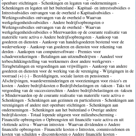
openbare stichtingen - Schenkingen en legaten van ondernemingen -
Schenkingen en legaten uit het buitenland - Kapitaal- en intrestsubsidies o
Intrestsubsidies ontvangen van de overheid o Kapitaalsubsidies -
Werkingssubsidies ontvangen van de overheid o Waarvan
werkgelegenheidssubsidies - Andere bedrijfsopbrengsten o
Werkingssubsidies ontvangen van de overheid - Waarvan
werkgelegenheidssubsidies o Meerwaarden op de courante realisatie van
materiële vaste activa o Andere bedrijfsopbrengsten - Aankoop van
goederen en diensten - Aankoop van handelsgoederen bestemd voor de
wederverkoop - Aankoop van goederen en diensten voor rekening van
derden - Aankopen van computersoftware - Premies voor
schadeverzekeringen - Betalingen aan uitzendbedrijven - Aandeel voor
terbeschikkingstelling van werknemers door andere werkgevers -
Terugbetalingen en vergoedingen aan vrijwilligers - Aankoop van andere
goederen en diensten voor de werking van de vereniging - Wijzigingen in de
voorraad (+) (-) - Bezoldigingen, sociale lasten en pensioenen -
Afschrijvingen, waardeverminderingen en voorzieningen voor risico's en
kosten - Andere bedrijfskosten o Bedrijfsbelastingen en -taksen - Taks tot
vergoeding van de successierechten - Andere bedrijfsbelastingen en -taksen
o Minderwaarden op de courante realisatie van materiële vaste activa o
Schenkingen - Schenkingen aan gezinnen en particulieren - Schenkingen aan
verenigingen of andere niet openbare stichtingen - Schenkingen aan
ondernemingen - Schenkingen aan het buitenland o Overige andere
bedrijfskosten - Totaal lopende uitgaven voor milieubescherming -
Financiële opbrengsten o Opbrengsten uit financiële vaste activa en uit
vlottende activa - Waarvan intresten - Waarvan dividenden o Andere
financiële opbrengsten - Financiële kosten o Intresten, commissielonen en
kosten van schulden + discontokosten o Andere financiële kosten -