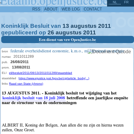
^
-
NL
FR
RSS
ABOUT
WEB LOG
CONTACT
Koninklijk Besluit van
13
augustus
2011
gepubliceerd op
26
augustus
2011
Een dienst van vzw OpenJustice.be
federale overheidsdienst economie, k.m.o., middenstand en energie
bron
2011011289
numac
26/08/2011
pub.
13/08/2011
prom.
ELI
eli/besluit/2011/08/13/2011011289/staatsblad
staatsblad
https://www.ejustice.just.fgov.be/cgi/article_body(...)
links
Raad van State (chrono)
13 AUGUSTUS 2011. - Koninklijk besluit tot wijziging van het
koninklijk besluit van 18 juli 2008
betreffende een jaarlijkse enquête
naar de structuur van de ondernemingen
ALBERT II, Koning der Belgen, Aan allen die nu zijn en hierna wezen
zullen, Onze Groet.