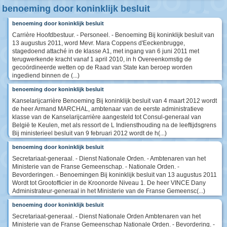
benoeming door koninklijk besluit
benoeming door koninklijk besluit
Carrière Hoofdbestuur. - Personeel. - Benoeming Bij koninklijk besluit van
13 augustus 2011, word Mevr. Mara Coppens d'Eeckenbrugge,
stagedoend attaché in de klasse A1, met ingang van 6 juni 2011 met
terugwerkende kracht vanaf 1 april 2010, in h Overeenkomstig de
gecoördineerde wetten op de Raad van State kan beroep worden
ingediend binnen de (...)
benoeming door koninklijk besluit
Kanselarijcarrière Benoeming Bij koninklijk besluit van 4 maart 2012 wordt
de heer Armand MARCHAL, ambtenaar van de eerste administratieve
klasse van de Kanselarijcarrière aangesteld tot Consul-generaal van
België te Keulen, met als ressort de L Indiensthouding na de leeftijdsgrens
Bij ministerieel besluit van 9 februari 2012 wordt de h(...)
benoeming door koninklijk besluit
Secretariaat-generaal. - Dienst Nationale Orden. - Ambtenaren van het
Ministerie van de Franse Gemeenschap. - Nationale Orden. -
Bevorderingen. - Benoemingen Bij koninklijk besluit van 13 augustus 2011
Wordt tot Grootofficier in de Kroonorde Niveau 1. De heer VINCE Dany
Administrateur-generaal in het Ministerie van de Franse Gemeensc(...)
benoeming door koninklijk besluit
Secretariaat-generaal. - Dienst Nationale Orden Ambtenaren van het
Ministerie van de Franse Gemeenschap Nationale Orden. - Bevordering. -