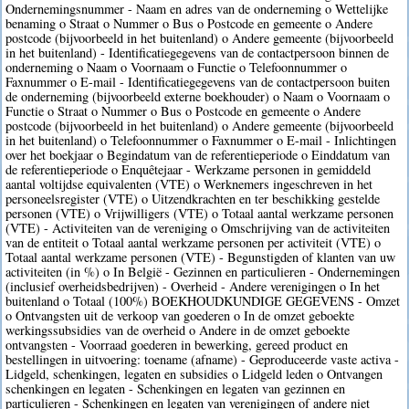
Ondernemingsnummer - Naam en adres van de onderneming o Wettelijke
benaming o Straat o Nummer o Bus o Postcode en gemeente o Andere
postcode (bijvoorbeeld in het buitenland) o Andere gemeente (bijvoorbeeld
in het buitenland) - Identificatiegegevens van de contactpersoon binnen de
onderneming o Naam o Voornaam o Functie o Telefoonnummer o
Faxnummer o E-mail - Identificatiegegevens van de contactpersoon buiten
de onderneming (bijvoorbeeld externe boekhouder) o Naam o Voornaam o
Functie o Straat o Nummer o Bus o Postcode en gemeente o Andere
postcode (bijvoorbeeld in het buitenland) o Andere gemeente (bijvoorbeeld
in het buitenland) o Telefoonnummer o Faxnummer o E-mail - Inlichtingen
over het boekjaar o Begindatum van de referentieperiode o Einddatum van
de referentieperiode o Enquêtejaar - Werkzame personen in gemiddeld
aantal voltijdse equivalenten (VTE) o Werknemers ingeschreven in het
personeelsregister (VTE) o Uitzendkrachten en ter beschikking gestelde
personen (VTE) o Vrijwilligers (VTE) o Totaal aantal werkzame personen
(VTE) - Activiteiten van de vereniging o Omschrijving van de activiteiten
van de entiteit o Totaal aantal werkzame personen per activiteit (VTE) o
Totaal aantal werkzame personen (VTE) - Begunstigden of klanten van uw
activiteiten (in %) o In België - Gezinnen en particulieren - Ondernemingen
(inclusief overheidsbedrijven) - Overheid - Andere verenigingen o In het
buitenland o Totaal (100%) BOEKHOUDKUNDIGE GEGEVENS - Omzet
o Ontvangsten uit de verkoop van goederen o In de omzet geboekte
werkingssubsidies van de overheid o Andere in de omzet geboekte
ontvangsten - Voorraad goederen in bewerking, gereed product en
bestellingen in uitvoering: toename (afname) - Geproduceerde vaste activa -
Lidgeld, schenkingen, legaten en subsidies o Lidgeld leden o Ontvangen
schenkingen en legaten - Schenkingen en legaten van gezinnen en
particulieren - Schenkingen en legaten van verenigingen of andere niet