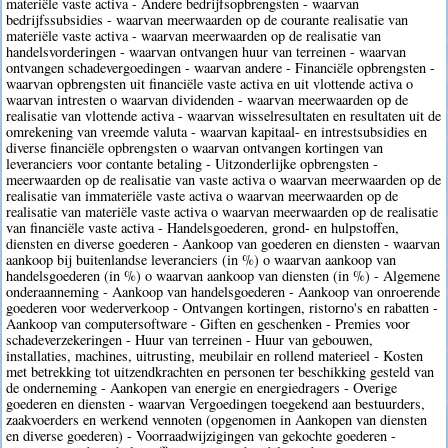
materiële vaste activa - Andere bedrijfsopbrengsten - waarvan
bedrijfssubsidies - waarvan meerwaarden op de courante realisatie van
materiële vaste activa - waarvan meerwaarden op de realisatie van
handelsvorderingen - waarvan ontvangen huur van terreinen - waarvan
ontvangen schadevergoedingen - waarvan andere - Financiële opbrengsten -
waarvan opbrengsten uit financiële vaste activa en uit vlottende activa o
waarvan intresten o waarvan dividenden - waarvan meerwaarden op de
realisatie van vlottende activa - waarvan wisselresultaten en resultaten uit de
omrekening van vreemde valuta - waarvan kapitaal- en intrestsubsidies en
diverse financiële opbrengsten o waarvan ontvangen kortingen van
leveranciers voor contante betaling - Uitzonderlijke opbrengsten -
meerwaarden op de realisatie van vaste activa o waarvan meerwaarden op de
realisatie van immateriële vaste activa o waarvan meerwaarden op de
realisatie van materiële vaste activa o waarvan meerwaarden op de realisatie
van financiële vaste activa - Handelsgoederen, grond- en hulpstoffen,
diensten en diverse goederen - Aankoop van goederen en diensten - waarvan
aankoop bij buitenlandse leveranciers (in %) o waarvan aankoop van
handelsgoederen (in %) o waarvan aankoop van diensten (in %) - Algemene
onderaanneming - Aankoop van handelsgoederen - Aankoop van onroerende
goederen voor wederverkoop - Ontvangen kortingen, ristorno's en rabatten -
Aankoop van computersoftware - Giften en geschenken - Premies voor
schadeverzekeringen - Huur van terreinen - Huur van gebouwen,
installaties, machines, uitrusting, meubilair en rollend materieel - Kosten
met betrekking tot uitzendkrachten en personen ter beschikking gesteld van
de onderneming - Aankopen van energie en energiedragers - Overige
goederen en diensten - waarvan Vergoedingen toegekend aan bestuurders,
zaakvoerders en werkend vennoten (opgenomen in Aankopen van diensten
en diverse goederen) - Voorraadwijzigingen van gekochte goederen -