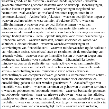
waarvan grond- en hulpstoffen - waarvan handelsgoederen - waarvan
gekochte onroerende goederen bestemd voor de verkoop - Bezoldigingen,
sociale lasten en pensioenen - waarvan Vergoedingen toegekend aan
bestuurders, zaakvoerders en werkend vennoten (opgenomen in de
personeelskosten) - Andere bedrijfskosten - waarvan bedrijfsbelastingen o
waarvan accijnsrechten o waarvan niet-aftrekbare BTW o waarvan
milieuheffingen o waarvan overige bedrijfsbelastingen - waarvan
minderwaarden op de courante realisatie van materiële vaste activa -
waarvan minderwaarden op de realisatie van handelsvorderingen - waarvan
overige bedrijfskosten - Totaal lopende uitgaven voor milieubescherming -
Financiële kosten - waarvan intresten, commissielonen en kosten van
schulden + discontokosten - waarvan waardeverminderingen en
voorzieningen van financiële aard - waarvan minderwaarden op de realisatie
van vlottende activa, wisselresultaten en resultaten uit de omrekening van
vreemde valuta - waarvan overige financiële kosten o waarvan toegestane
kortingen aan klanten voor contante betaling - Uitzonderlijke kosten -
minderwaarden op de realisatie van vaste activa o waarvan immateriële
vaste activa o waarvan materiële vaste activa o waarvan financiële vaste
activa - Aanschaffingen van immateriële vaste activa - waarvan
aanschaffingen van computersoftware geboekt als immateriële vaste activa -
heeft uw onderneming tijdens het boekjaar kosten voor onderzoek en
ontwikkeling gedaan die niet werden geactiveerd ? - Aanschaffingen van
materiële vaste activa - waarvan terreinen en gebouwen o waarvan terreinen
o waarvan gebouwen en bebouwde terreinen - waarvan bestaande gebouwen
en bebouwde terreinen - waarvan nieuwe gebouwen - waarvan installaties,
machines en uitrusting - waarvan meubilair en rollend materieel o waarvan
meubilair o waarvan rollend materieel, voertuigen - waarvan vaste activa in
leasing of op basis van een soortgelijk recht - waarvan edele metalen,