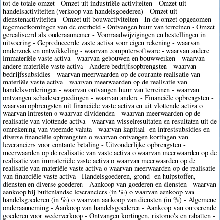
tot de totale omzet - Omzet uit industriële activiteiten - Omzet uit
handelsactiviteiten (verkoop van handelsgoederen) - Omzet uit
dienstenactiviteiten - Omzet uit bouwactiviteiten - In de omzet opgenomen
tegemoetkomingen van de overheid - Ontvangen huur van terreinen - Omzet
gerealiseerd als onderaannemer - Voorraadwijzigingen en bestellingen in
uitvoering - Geproduceerde vaste activa voor eigen rekening - waarvan
onderzoek en ontwikkeling - waarvan computersoftware - waarvan andere
immateriële vaste activa - waarvan gebouwen en bouwwerken - waarvan
andere materiële vaste activa - Andere bedrijfsopbrengsten - waarvan
bedrijfssubsidies - waarvan meerwaarden op de courante realisatie van
materiële vaste activa - waarvan meerwaarden op de realisatie van
handelsvorderingen - waarvan ontvangen huur van terreinen - waarvan
ontvangen schadevergoedingen - waarvan andere - Financiële opbrengsten -
waarvan opbrengsten uit financiële vaste activa en uit vlottende activa o
waarvan intresten o waarvan dividenden - waarvan meerwaarden op de
realisatie van vlottende activa - waarvan wisselresultaten en resultaten uit de
omrekening van vreemde valuta - waarvan kapitaal- en intrestsubsidies en
diverse financiële opbrengsten o waarvan ontvangen kortingen van
leveranciers voor contante betaling - Uitzonderlijke opbrengsten -
meerwaarden op de realisatie van vaste activa o waarvan meerwaarden op de
realisatie van immateriële vaste activa o waarvan meerwaarden op de
realisatie van materiële vaste activa o waarvan meerwaarden op de realisatie
van financiële vaste activa - Handelsgoederen, grond- en hulpstoffen,
diensten en diverse goederen - Aankoop van goederen en diensten - waarvan
aankoop bij buitenlandse leveranciers (in %) o waarvan aankoop van
handelsgoederen (in %) o waarvan aankoop van diensten (in %) - Algemene
onderaanneming - Aankoop van handelsgoederen - Aankoop van onroerende
goederen voor wederverkoop - Ontvangen kortingen, ristorno's en rabatten -