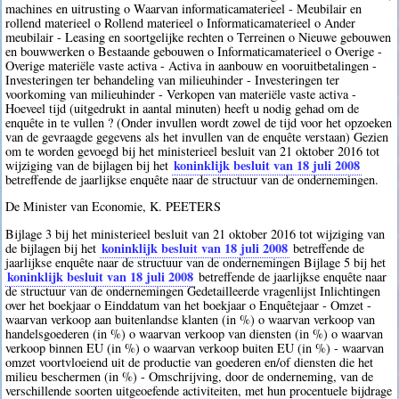
machines en uitrusting o Waarvan informaticamaterieel - Meubilair en
rollend materieel o Rollend materieel o Informaticamaterieel o Ander
meubilair - Leasing en soortgelijke rechten o Terreinen o Nieuwe gebouwen
en bouwwerken o Bestaande gebouwen o Informaticamaterieel o Overige -
Overige materiële vaste activa - Activa in aanbouw en vooruitbetalingen -
Investeringen ter behandeling van milieuhinder - Investeringen ter
voorkoming van milieuhinder - Verkopen van materiële vaste activa -
Hoeveel tijd (uitgedrukt in aantal minuten) heeft u nodig gehad om de
enquête in te vullen ? (Onder invullen wordt zowel de tijd voor het opzoeken
van de gevraagde gegevens als het invullen van de enquête verstaan) Gezien
om te worden gevoegd bij het ministerieel besluit van 21 oktober 2016 tot
koninklijk besluit van 18 juli 2008
wijziging van de bijlagen bij het
betreffende de jaarlijkse enquête naar de structuur van de ondernemingen.
De Minister van Economie, K. PEETERS
Bijlage 3 bij het ministerieel besluit van 21 oktober 2016 tot wijziging van
koninklijk besluit van 18 juli 2008
de bijlagen bij het
betreffende de
jaarlijkse enquête naar de structuur van de ondernemingen Bijlage 5 bij het
koninklijk besluit van 18 juli 2008
betreffende de jaarlijkse enquête naar
de structuur van de ondernemingen Gedetailleerde vragenlijst Inlichtingen
over het boekjaar o Einddatum van het boekjaar o Enquêtejaar - Omzet -
waarvan verkoop aan buitenlandse klanten (in %) o waarvan verkoop van
handelsgoederen (in %) o waarvan verkoop van diensten (in %) o waarvan
verkoop binnen EU (in %) o waarvan verkoop buiten EU (in %) - waarvan
omzet voortvloeiend uit de productie van goederen en/of diensten die het
milieu beschermen (in %) - Omschrijving, door de onderneming, van de
verschillende soorten uitgeoefende activiteiten, met hun procentuele bijdrage