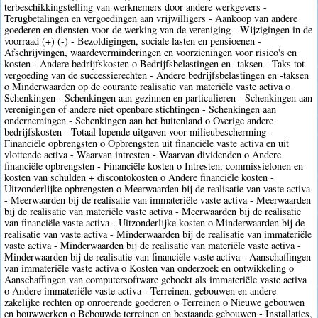
terbeschikkingstelling van werknemers door andere werkgevers -
Terugbetalingen en vergoedingen aan vrijwilligers - Aankoop van andere
goederen en diensten voor de werking van de vereniging - Wijzigingen in de
voorraad (+) (-) - Bezoldigingen, sociale lasten en pensioenen -
Afschrijvingen, waardeverminderingen en voorzieningen voor risico's en
kosten - Andere bedrijfskosten o Bedrijfsbelastingen en -taksen - Taks tot
vergoeding van de successierechten - Andere bedrijfsbelastingen en -taksen
o Minderwaarden op de courante realisatie van materiële vaste activa o
Schenkingen - Schenkingen aan gezinnen en particulieren - Schenkingen aan
verenigingen of andere niet openbare stichtingen - Schenkingen aan
ondernemingen - Schenkingen aan het buitenland o Overige andere
bedrijfskosten - Totaal lopende uitgaven voor milieubescherming -
Financiële opbrengsten o Opbrengsten uit financiële vaste activa en uit
vlottende activa - Waarvan intresten - Waarvan dividenden o Andere
financiële opbrengsten - Financiële kosten o Intresten, commissielonen en
kosten van schulden + discontokosten o Andere financiële kosten -
Uitzonderlijke opbrengsten o Meerwaarden bij de realisatie van vaste activa
- Meerwaarden bij de realisatie van immateriële vaste activa - Meerwaarden
bij de realisatie van materiële vaste activa - Meerwaarden bij de realisatie
van financiële vaste activa - Uitzonderlijke kosten o Minderwaarden bij de
realisatie van vaste activa - Minderwaarden bij de realisatie van immateriële
vaste activa - Minderwaarden bij de realisatie van materiële vaste activa -
Minderwaarden bij de realisatie van financiële vaste activa - Aanschaffingen
van immateriële vaste activa o Kosten van onderzoek en ontwikkeling o
Aanschaffingen van computersoftware geboekt als immateriële vaste activa
o Andere immateriële vaste activa - Terreinen, gebouwen en andere
zakelijke rechten op onroerende goederen o Terreinen o Nieuwe gebouwen
en bouwwerken o Bebouwde terreinen en bestaande gebouwen - Installaties,