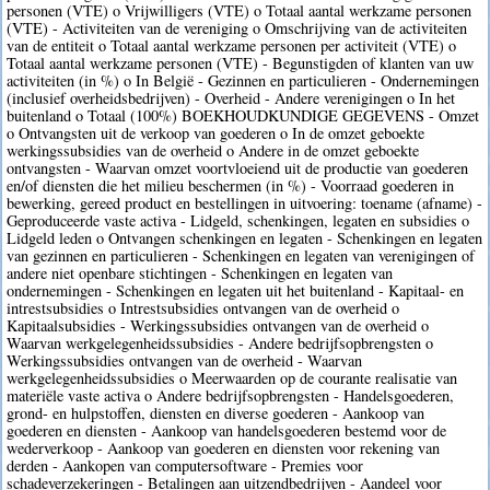
personen (VTE) o Vrijwilligers (VTE) o Totaal aantal werkzame personen
(VTE) - Activiteiten van de vereniging o Omschrijving van de activiteiten
van de entiteit o Totaal aantal werkzame personen per activiteit (VTE) o
Totaal aantal werkzame personen (VTE) - Begunstigden of klanten van uw
activiteiten (in %) o In België - Gezinnen en particulieren - Ondernemingen
(inclusief overheidsbedrijven) - Overheid - Andere verenigingen o In het
buitenland o Totaal (100%) BOEKHOUDKUNDIGE GEGEVENS - Omzet
o Ontvangsten uit de verkoop van goederen o In de omzet geboekte
werkingssubsidies van de overheid o Andere in de omzet geboekte
ontvangsten - Waarvan omzet voortvloeiend uit de productie van goederen
en/of diensten die het milieu beschermen (in %) - Voorraad goederen in
bewerking, gereed product en bestellingen in uitvoering: toename (afname) -
Geproduceerde vaste activa - Lidgeld, schenkingen, legaten en subsidies o
Lidgeld leden o Ontvangen schenkingen en legaten - Schenkingen en legaten
van gezinnen en particulieren - Schenkingen en legaten van verenigingen of
andere niet openbare stichtingen - Schenkingen en legaten van
ondernemingen - Schenkingen en legaten uit het buitenland - Kapitaal- en
intrestsubsidies o Intrestsubsidies ontvangen van de overheid o
Kapitaalsubsidies - Werkingssubsidies ontvangen van de overheid o
Waarvan werkgelegenheidssubsidies - Andere bedrijfsopbrengsten o
Werkingssubsidies ontvangen van de overheid - Waarvan
werkgelegenheidssubsidies o Meerwaarden op de courante realisatie van
materiële vaste activa o Andere bedrijfsopbrengsten - Handelsgoederen,
grond- en hulpstoffen, diensten en diverse goederen - Aankoop van
goederen en diensten - Aankoop van handelsgoederen bestemd voor de
wederverkoop - Aankoop van goederen en diensten voor rekening van
derden - Aankopen van computersoftware - Premies voor
schadeverzekeringen - Betalingen aan uitzendbedrijven - Aandeel voor