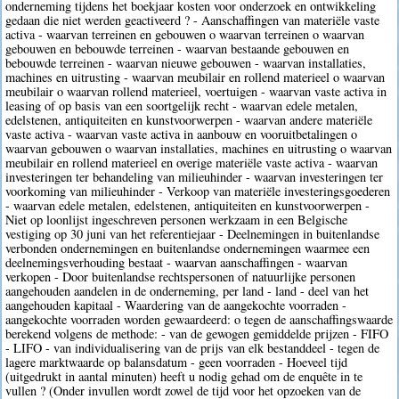
onderneming tijdens het boekjaar kosten voor onderzoek en ontwikkeling
gedaan die niet werden geactiveerd ? - Aanschaffingen van materiële vaste
activa - waarvan terreinen en gebouwen o waarvan terreinen o waarvan
gebouwen en bebouwde terreinen - waarvan bestaande gebouwen en
bebouwde terreinen - waarvan nieuwe gebouwen - waarvan installaties,
machines en uitrusting - waarvan meubilair en rollend materieel o waarvan
meubilair o waarvan rollend materieel, voertuigen - waarvan vaste activa in
leasing of op basis van een soortgelijk recht - waarvan edele metalen,
edelstenen, antiquiteiten en kunstvoorwerpen - waarvan andere materiële
vaste activa - waarvan vaste activa in aanbouw en vooruitbetalingen o
waarvan gebouwen o waarvan installaties, machines en uitrusting o waarvan
meubilair en rollend materieel en overige materiële vaste activa - waarvan
investeringen ter behandeling van milieuhinder - waarvan investeringen ter
voorkoming van milieuhinder - Verkoop van materiële investeringsgoederen
- waarvan edele metalen, edelstenen, antiquiteiten en kunstvoorwerpen -
Niet op loonlijst ingeschreven personen werkzaam in een Belgische
vestiging op 30 juni van het referentiejaar - Deelnemingen in buitenlandse
verbonden ondernemingen en buitenlandse ondernemingen waarmee een
deelnemingsverhouding bestaat - waarvan aanschaffingen - waarvan
verkopen - Door buitenlandse rechtspersonen of natuurlijke personen
aangehouden aandelen in de onderneming, per land - land - deel van het
aangehouden kapitaal - Waardering van de aangekochte voorraden -
aangekochte voorraden worden gewaardeerd: o tegen de aanschaffingswaarde
berekend volgens de methode: - van de gewogen gemiddelde prijzen - FIFO
- LIFO - van individualisering van de prijs van elk bestanddeel - tegen de
lagere marktwaarde op balansdatum - geen voorraden - Hoeveel tijd
(uitgedrukt in aantal minuten) heeft u nodig gehad om de enquête in te
vullen ? (Onder invullen wordt zowel de tijd voor het opzoeken van de