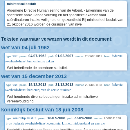
ministerieel besluit
Algemene Directie Humanisering van de Arbeid. - Erkenning van de
specifieke aanvullende vorming en het specifieke examen voor
coördinatoren inzake veiligheid en gezondheid Bij ministerieel besluit van
21 oktober 2016 worden de cursussen van nive
Teksten waarnaar verwezen wordt in dit document:
wet van 04 juli 1962
wet
federale
04/07/1962
01/02/2007
2006001011
type
prom.
pub.
numac
bron
overheidsdienst binnenlandse zaken
Wet betreffende de openbare statistiek
wet van 15 december 2013
wet
federale
15/12/2013
31/12/2013
2013021138
type
prom.
pub.
numac
bron
overheidsdienst kanselarij van de eerste minister
Wet houdende diverse bepalingen inzake administratieve
vereenvoudiging
koninklijk besluit van 18 juli 2008
koninklijk besluit
18/07/2008
22/09/2008
2008011338
type
prom.
pub.
numac
federale overheidsdienst economie, k.m.o., middenstand en energie
bron