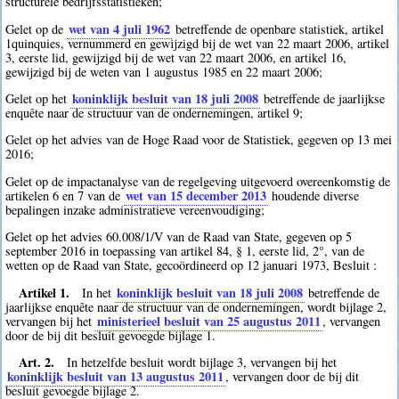
structurele bedrijfsstatistieken;
wet van 4 juli 1962
Gelet op de
betreffende de openbare statistiek, artikel
1quinquies, vernummerd en gewijzigd bij de wet van 22 maart 2006, artikel
3, eerste lid, gewijzigd bij de wet van 22 maart 2006, en artikel 16,
gewijzigd bij de weten van 1 augustus 1985 en 22 maart 2006;
koninklijk besluit van 18 juli 2008
Gelet op het
betreffende de jaarlijkse
enquête naar de structuur van de ondernemingen, artikel 9;
Gelet op het advies van de Hoge Raad voor de Statistiek, gegeven op 13 mei
2016;
Gelet op de impactanalyse van de regelgeving uitgevoerd overeenkomstig de
wet van 15 december 2013
artikelen 6 en 7 van de
houdende diverse
bepalingen inzake administratieve vereenvoudiging;
Gelet op het advies 60.008/1/V van de Raad van State, gegeven op 5
september 2016 in toepassing van artikel 84, § 1, eerste lid, 2°, van de
wetten op de Raad van State, gecoördineerd op 12 januari 1973, Besluit :
Artikel 1.
koninklijk besluit van 18 juli 2008
In het
betreffende de
jaarlijkse enquête naar de structuur van de ondernemingen, wordt bijlage 2,
ministerieel besluit van 25 augustus 2011
vervangen bij het
, vervangen
door de bij dit besluit gevoegde bijlage 1.
Art. 2.
In hetzelfde besluit wordt bijlage 3, vervangen bij het
koninklijk besluit van 13 augustus 2011
, vervangen door de bij dit
besluit gevoegde bijlage 2.