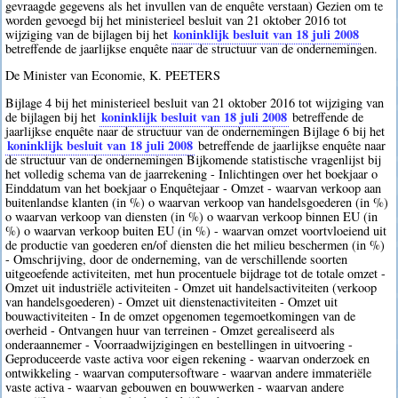
gevraagde gegevens als het invullen van de enquête verstaan) Gezien om te
worden gevoegd bij het ministerieel besluit van 21 oktober 2016 tot
koninklijk besluit van 18 juli 2008
wijziging van de bijlagen bij het
betreffende de jaarlijkse enquête naar de structuur van de ondernemingen.
De Minister van Economie, K. PEETERS
Bijlage 4 bij het ministerieel besluit van 21 oktober 2016 tot wijziging van
koninklijk besluit van 18 juli 2008
de bijlagen bij het
betreffende de
jaarlijkse enquête naar de structuur van de ondernemingen Bijlage 6 bij het
koninklijk besluit van 18 juli 2008
betreffende de jaarlijkse enquête naar
de structuur van de ondernemingen Bijkomende statistische vragenlijst bij
het volledig schema van de jaarrekening - Inlichtingen over het boekjaar o
Einddatum van het boekjaar o Enquêtejaar - Omzet - waarvan verkoop aan
buitenlandse klanten (in %) o waarvan verkoop van handelsgoederen (in %)
o waarvan verkoop van diensten (in %) o waarvan verkoop binnen EU (in
%) o waarvan verkoop buiten EU (in %) - waarvan omzet voortvloeiend uit
de productie van goederen en/of diensten die het milieu beschermen (in %)
- Omschrijving, door de onderneming, van de verschillende soorten
uitgeoefende activiteiten, met hun procentuele bijdrage tot de totale omzet -
Omzet uit industriële activiteiten - Omzet uit handelsactiviteiten (verkoop
van handelsgoederen) - Omzet uit dienstenactiviteiten - Omzet uit
bouwactiviteiten - In de omzet opgenomen tegemoetkomingen van de
overheid - Ontvangen huur van terreinen - Omzet gerealiseerd als
onderaannemer - Voorraadwijzigingen en bestellingen in uitvoering -
Geproduceerde vaste activa voor eigen rekening - waarvan onderzoek en
ontwikkeling - waarvan computersoftware - waarvan andere immateriële
vaste activa - waarvan gebouwen en bouwwerken - waarvan andere