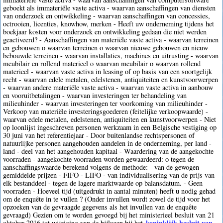
geboekt als immateriële vaste activa - waarvan aanschaffingen van diensten
van onderzoek en ontwikkeling - waarvan aanschaffingen van concessies,
octrooien, licenties, knowhow, merken - Heeft uw onderneming tijdens het
boekjaar kosten voor onderzoek en ontwikkeling gedaan die niet werden
geactiveerd? - Aanschaffingen van materiële vaste activa - waarvan terreinen
en gebouwen o waarvan terreinen o waarvan nieuwe gebouwen en nieuw
bebouwde terreinen - waarvan installaties, machines en uitrusting - waarvan
meubilair en rollend materieel o waarvan meubilair o waarvan rollend
materieel - waarvan vaste activa in leasing of op basis van een soortgelijk
recht - waarvan edele metalen, edelstenen, antiquiteiten en kunstvoorwerpen
- waarvan andere materiële vaste activa - waarvan vaste activa in aanbouw
en vooruitbetalingen - waarvan investeringen ter behandeling van
milieuhinder - waarvan investeringen ter voorkoming van milieuhinder -
Verkoop van materiële investeringsgoederen (feitelijke verkoopwaarde) -
waarvan edele metalen, edelstenen, antiquiteiten en kunstvoorwerpen - Niet
op loonlijst ingeschreven personen werkzaam in een Belgische vestiging op
30 juni van het referentiejaar - Door buitenlandse rechtspersonen of
natuurlijke personen aangehouden aandelen in de onderneming, per land -
land - deel van het aangehouden kapitaal - Waardering van de aangekochte
voorraden - aangekochte voorraden worden gewaardeerd: o tegen de
aanschaffingswaarde berekend volgens de methode: - van de gewogen
gemiddelde prijzen - FIFO - LIFO - van individualisering van de prijs van
elk bestanddeel - tegen de lagere marktwaarde op balansdatum. - Geen
voorraden - Hoeveel tijd (uitgedrukt in aantal minuten) heeft u nodig gehad
om de enquête in te vullen ? (Onder invullen wordt zowel de tijd voor het
opzoeken van de gevraagde gegevens als het invullen van de enquête
gevraagd) Gezien om te worden gevoegd bij het ministerieel besluit van 21
koninklijk besluit van
oktober 2016 tot wijziging van de bijlagen bij het