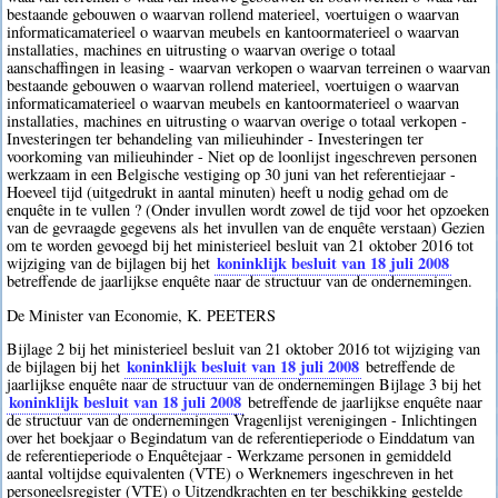
bestaande gebouwen o waarvan rollend materieel, voertuigen o waarvan
informaticamaterieel o waarvan meubels en kantoormaterieel o waarvan
installaties, machines en uitrusting o waarvan overige o totaal
aanschaffingen in leasing - waarvan verkopen o waarvan terreinen o waarvan
bestaande gebouwen o waarvan rollend materieel, voertuigen o waarvan
informaticamaterieel o waarvan meubels en kantoormaterieel o waarvan
installaties, machines en uitrusting o waarvan overige o totaal verkopen -
Investeringen ter behandeling van milieuhinder - Investeringen ter
voorkoming van milieuhinder - Niet op de loonlijst ingeschreven personen
werkzaam in een Belgische vestiging op 30 juni van het referentiejaar -
Hoeveel tijd (uitgedrukt in aantal minuten) heeft u nodig gehad om de
enquête in te vullen ? (Onder invullen wordt zowel de tijd voor het opzoeken
van de gevraagde gegevens als het invullen van de enquête verstaan) Gezien
om te worden gevoegd bij het ministerieel besluit van 21 oktober 2016 tot
koninklijk besluit van 18 juli 2008
wijziging van de bijlagen bij het
betreffende de jaarlijkse enquête naar de structuur van de ondernemingen.
De Minister van Economie, K. PEETERS
Bijlage 2 bij het ministerieel besluit van 21 oktober 2016 tot wijziging van
koninklijk besluit van 18 juli 2008
de bijlagen bij het
betreffende de
jaarlijkse enquête naar de structuur van de ondernemingen Bijlage 3 bij het
koninklijk besluit van 18 juli 2008
betreffende de jaarlijkse enquête naar
de structuur van de ondernemingen Vragenlijst verenigingen - Inlichtingen
over het boekjaar o Begindatum van de referentieperiode o Einddatum van
de referentieperiode o Enquêtejaar - Werkzame personen in gemiddeld
aantal voltijdse equivalenten (VTE) o Werknemers ingeschreven in het
personeelsregister (VTE) o Uitzendkrachten en ter beschikking gestelde