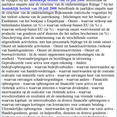
jaarlijkse enquête naar de structuur van de ondernemingen Bijlage 7 bij het
koninklijk besluit van 18 juli 2008
betreffende de jaarlijkse enquête naar
de structuur van de ondernemingen Bijkomende statistische vragenlijst bij
het verkort schema van de jaarrekening - Inlichtingen over het boekjaar o
Einddatum van het boekjaar o Enquêtejaar - Omzet - waarvan verkoop aan
buitenlandse klanten (in %) o waarvan verkoop binnen EU (in %) o
waarvan verkoop buiten EU (in %) - waarvan omzet voortvloeiend uit de
productie van goederen en/of diensten die het milieu beschermen (in %) -
Omschrijving door de onderneming van de verschillende soorten
uitgeoefende activiteiten, met hun procentuele bijdrage tot de totale omzet -
Omzet uit industriële activiteiten - Omzet uit handelsactiviteiten (verkoop
van handelsgoederen) - Omzet uit dienstenactiviteiten - Omzet uit
bouwactiviteiten - In de omzet opgenomen tegemoetkomingen van de
overheid - Voorraadwijzigingen en bestellingen in uitvoering -
Geproduceerde vaste activa voor eigen rekening - Andere
bedrijfsopbrengsten - waarvan bedrijfssubsidies - waarvan meerwaarden op
de realisatie van handelsvorderingen - waarvan meerwaarden op de courante
realisatie van materiële vaste activa - waarvan ontvangen huur van terreinen
- waarvan ontvangen schadevergoedingen - waarvan andere - Financiële
opbrengsten - waarvan opbrengsten uit financiële vaste activa en uit
vlottende activa o waarvan intresten o waarvan dividenden - waarvan
meerwaarden op de realisatie van vlottende activa - waarvan
wisselresultaten en resultaten uit de omrekening van vreemde valuta -
waarvan kapitaal- en intrestsubsidies en diverse financiële opbrengsten o
waarvan ontvangen kortingen van leveranciers voor contante betaling -
Uitzonderlijke opbrengsten - meerwaarden op de realisatie van vaste activa -
Handelsgoederen, grond- en hulpstoffen, diensten en diverse goederen -
Aankoop van goederen en diensten - waarvan aankoop bij buitenlandse