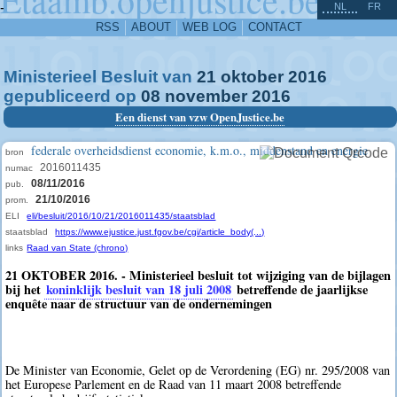
^
-
NL
FR
RSS
ABOUT
WEB LOG
CONTACT
Ministerieel Besluit van
21
oktober
2016
gepubliceerd op
08
november
2016
Een dienst van vzw OpenJustice.be
federale overheidsdienst economie, k.m.o., middenstand en energie
bron
2016011435
numac
08/11/2016
pub.
21/10/2016
prom.
ELI
eli/besluit/2016/10/21/2016011435/staatsblad
staatsblad
https://www.ejustice.just.fgov.be/cgi/article_body(...)
links
Raad van State (chrono)
21 OKTOBER 2016. - Ministerieel besluit tot wijziging van de bijlagen
bij het
koninklijk besluit van 18 juli 2008
betreffende de jaarlijkse
enquête naar de structuur van de ondernemingen
De Minister van Economie, Gelet op de Verordening (EG) nr. 295/2008 van
het Europese Parlement en de Raad van 11 maart 2008 betreffende