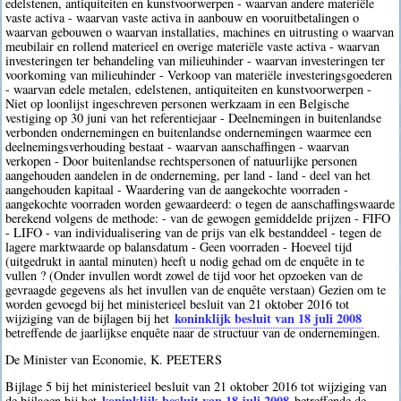
edelstenen, antiquiteiten en kunstvoorwerpen - waarvan andere materiële
vaste activa - waarvan vaste activa in aanbouw en vooruitbetalingen o
waarvan gebouwen o waarvan installaties, machines en uitrusting o waarvan
meubilair en rollend materieel en overige materiële vaste activa - waarvan
investeringen ter behandeling van milieuhinder - waarvan investeringen ter
voorkoming van milieuhinder - Verkoop van materiële investeringsgoederen
- waarvan edele metalen, edelstenen, antiquiteiten en kunstvoorwerpen -
Niet op loonlijst ingeschreven personen werkzaam in een Belgische
vestiging op 30 juni van het referentiejaar - Deelnemingen in buitenlandse
verbonden ondernemingen en buitenlandse ondernemingen waarmee een
deelnemingsverhouding bestaat - waarvan aanschaffingen - waarvan
verkopen - Door buitenlandse rechtspersonen of natuurlijke personen
aangehouden aandelen in de onderneming, per land - land - deel van het
aangehouden kapitaal - Waardering van de aangekochte voorraden -
aangekochte voorraden worden gewaardeerd: o tegen de aanschaffingswaarde
berekend volgens de methode: - van de gewogen gemiddelde prijzen - FIFO
- LIFO - van individualisering van de prijs van elk bestanddeel - tegen de
lagere marktwaarde op balansdatum - Geen voorraden - Hoeveel tijd
(uitgedrukt in aantal minuten) heeft u nodig gehad om de enquête in te
vullen ? (Onder invullen wordt zowel de tijd voor het opzoeken van de
gevraagde gegevens als het invullen van de enquête verstaan) Gezien om te
worden gevoegd bij het ministerieel besluit van 21 oktober 2016 tot
koninklijk besluit van 18 juli 2008
wijziging van de bijlagen bij het
betreffende de jaarlijkse enquête naar de structuur van de ondernemingen.
De Minister van Economie, K. PEETERS
Bijlage 5 bij het ministerieel besluit van 21 oktober 2016 tot wijziging van
koninklijk besluit van 18 juli 2008
de bijlagen bij het
betreffende de