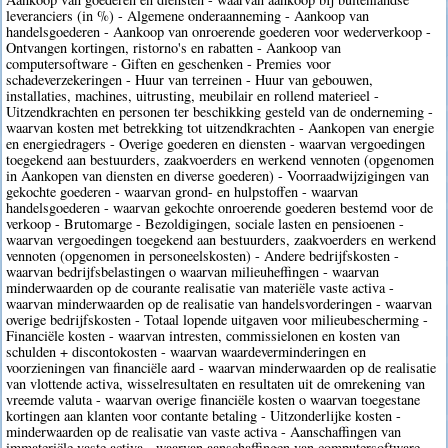
leveranciers (in %) - Algemene onderaanneming - Aankoop van
handelsgoederen - Aankoop van onroerende goederen voor wederverkoop -
Ontvangen kortingen, ristorno's en rabatten - Aankoop van
computersoftware - Giften en geschenken - Premies voor
schadeverzekeringen - Huur van terreinen - Huur van gebouwen,
installaties, machines, uitrusting, meubilair en rollend materieel -
Uitzendkrachten en personen ter beschikking gesteld van de onderneming -
waarvan kosten met betrekking tot uitzendkrachten - Aankopen van energie
en energiedragers - Overige goederen en diensten - waarvan vergoedingen
toegekend aan bestuurders, zaakvoerders en werkend vennoten (opgenomen
in Aankopen van diensten en diverse goederen) - Voorraadwijzigingen van
gekochte goederen - waarvan grond- en hulpstoffen - waarvan
handelsgoederen - waarvan gekochte onroerende goederen bestemd voor de
verkoop - Brutomarge - Bezoldigingen, sociale lasten en pensioenen -
waarvan vergoedingen toegekend aan bestuurders, zaakvoerders en werkend
vennoten (opgenomen in personeelskosten) - Andere bedrijfskosten -
waarvan bedrijfsbelastingen o waarvan milieuheffingen - waarvan
minderwaarden op de courante realisatie van materiële vaste activa -
waarvan minderwaarden op de realisatie van handelsvorderingen - waarvan
overige bedrijfskosten - Totaal lopende uitgaven voor milieubescherming -
Financiële kosten - waarvan intresten, commissielonen en kosten van
schulden + discontokosten - waarvan waardeverminderingen en
voorzieningen van financiële aard - waarvan minderwaarden op de realisatie
van vlottende activa, wisselresultaten en resultaten uit de omrekening van
vreemde valuta - waarvan overige financiële kosten o waarvan toegestane
kortingen aan klanten voor contante betaling - Uitzonderlijke kosten -
minderwaarden op de realisatie van vaste activa - Aanschaffingen van
immateriële vaste activa - waarvan aanschaffingen van computersoftware