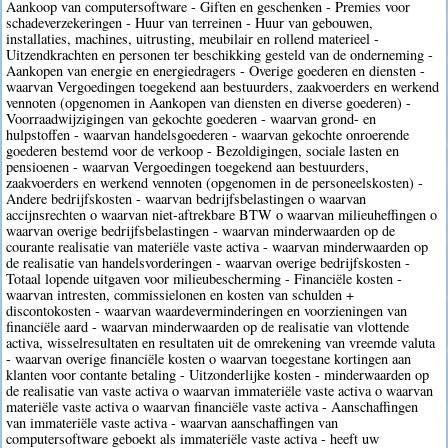
Aankoop van computersoftware - Giften en geschenken - Premies voor
schadeverzekeringen - Huur van terreinen - Huur van gebouwen,
installaties, machines, uitrusting, meubilair en rollend materieel -
Uitzendkrachten en personen ter beschikking gesteld van de onderneming -
Aankopen van energie en energiedragers - Overige goederen en diensten -
waarvan Vergoedingen toegekend aan bestuurders, zaakvoerders en werkend
vennoten (opgenomen in Aankopen van diensten en diverse goederen) -
Voorraadwijzigingen van gekochte goederen - waarvan grond- en
hulpstoffen - waarvan handelsgoederen - waarvan gekochte onroerende
goederen bestemd voor de verkoop - Bezoldigingen, sociale lasten en
pensioenen - waarvan Vergoedingen toegekend aan bestuurders,
zaakvoerders en werkend vennoten (opgenomen in de personeelskosten) -
Andere bedrijfskosten - waarvan bedrijfsbelastingen o waarvan
accijnsrechten o waarvan niet-aftrekbare BTW o waarvan milieuheffingen o
waarvan overige bedrijfsbelastingen - waarvan minderwaarden op de
courante realisatie van materiële vaste activa - waarvan minderwaarden op
de realisatie van handelsvorderingen - waarvan overige bedrijfskosten -
Totaal lopende uitgaven voor milieubescherming - Financiële kosten -
waarvan intresten, commissielonen en kosten van schulden +
discontokosten - waarvan waardeverminderingen en voorzieningen van
financiële aard - waarvan minderwaarden op de realisatie van vlottende
activa, wisselresultaten en resultaten uit de omrekening van vreemde valuta
- waarvan overige financiële kosten o waarvan toegestane kortingen aan
klanten voor contante betaling - Uitzonderlijke kosten - minderwaarden op
de realisatie van vaste activa o waarvan immateriële vaste activa o waarvan
materiële vaste activa o waarvan financiële vaste activa - Aanschaffingen
van immateriële vaste activa - waarvan aanschaffingen van
computersoftware geboekt als immateriële vaste activa - heeft uw