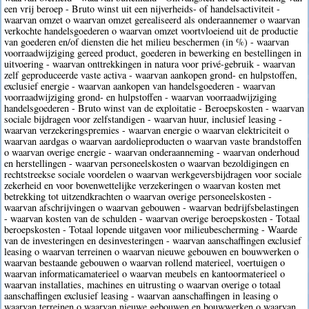
een vrij beroep - Bruto winst uit een nijverheids- of handelsactiviteit -
waarvan omzet o waarvan omzet gerealiseerd als onderaannemer o waarvan
verkochte handelsgoederen o waarvan omzet voortvloeiend uit de productie
van goederen en/of diensten die het milieu beschermen (in %) - waarvan
voorraadwijziging gereed product, goederen in bewerking en bestellingen in
uitvoering - waarvan onttrekkingen in natura voor privé-gebruik - waarvan
zelf geproduceerde vaste activa - waarvan aankopen grond- en hulpstoffen,
exclusief energie - waarvan aankopen van handelsgoederen - waarvan
voorraadwijziging grond- en hulpstoffen - waarvan voorraadwijziging
handelsgoederen - Bruto winst van de exploitatie - Beroepskosten - waarvan
sociale bijdragen voor zelfstandigen - waarvan huur, inclusief leasing -
waarvan verzekeringspremies - waarvan energie o waarvan elektriciteit o
waarvan aardgas o waarvan aardolieproducten o waarvan vaste brandstoffen
o waarvan overige energie - waarvan onderaanneming - waarvan onderhoud
en herstellingen - waarvan personeelskosten o waarvan bezoldigingen en
rechtstreekse sociale voordelen o waarvan werkgeversbijdragen voor sociale
zekerheid en voor bovenwettelijke verzekeringen o waarvan kosten met
betrekking tot uitzendkrachten o waarvan overige personeelskosten -
waarvan afschrijvingen o waarvan gebouwen - waarvan bedrijfsbelastingen
- waarvan kosten van de schulden - waarvan overige beroepskosten - Totaal
beroepskosten - Totaal lopende uitgaven voor milieubescherming - Waarde
van de investeringen en desinvesteringen - waarvan aanschaffingen exclusief
leasing o waarvan terreinen o waarvan nieuwe gebouwen en bouwwerken o
waarvan bestaande gebouwen o waarvan rollend materieel, voertuigen o
waarvan informaticamaterieel o waarvan meubels en kantoormaterieel o
waarvan installaties, machines en uitrusting o waarvan overige o totaal
aanschaffingen exclusief leasing - waarvan aanschaffingen in leasing o
waarvan terreinen o waarvan nieuwe gebouwen en bouwwerken o waarvan