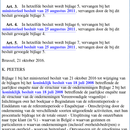
Art. 3.
In hetzelfde besluit wordt bijlage 5, vervangen bij het
ministerieel besluit van 25 augustus 2011
, vervangen door de bij dit
besluit gevoegde bijlage 3.
Art. 4.
In hetzelfde besluit wordt bijlage 6, vervangen bij het
ministerieel besluit van 25 augustus 2011
, vervangen door de bij dit
besluit gevoegde bijlage 4.
Art. 5.
In hetzelfde besluit wordt bijlage 7, vervangen bij het
ministerieel besluit van 25 augustus 2011
, vervangen door de bij dit
besluit gevoegde bijlage 5.
Brussel, 21 oktober 2016.
K. PEETERS
Bijlage 1 bij het ministerieel besluit van 21 oktober 2016 tot wijziging van
koninklijk besluit van 18 juli 2008
de bijlagen bij het
betreffende de
jaarlijkse enquête naar de structuur van de ondernemingen Bijlage 2 bij het
koninklijk besluit van 18 juli 2008
betreffende de jaarlijkse enquête naar
de structuur van de ondernemingen Vereenvoudigde vragenlijst -
Inlichtingen over het boekjaar o Begindatum van de referentieperiode o
Einddatum van de referentieperiode o Enquêtejaar - Omschrijving door de
onderneming van de verschillende soorten uitgeoefende activiteiten, met hun
procentuele bijdrage tot de totale omzet - Uitsplitsing van de omzet/baten
naar type klant (in %) - waarvan in België o waarvan gezinnen en
particulieren o waarvan ondernemingen (inclusief overheidsbedrijven) o
waarvan overheid - waarvan buitenland - Ontvangsten uit de uitoefening van