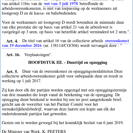
wet van 3 juli 1978
van artikel 11bis van de
betreffende de
arbeidsovereenkomsten, is niet van toepassing op de werknemers uit
loongroep D en de kassa- en baliebedienden.
Voor de werknemers uit loongroep D wordt bovendien de minimale duur
van elke prestatie die op basis van artikel 21 van de arbeidswet is
vastgelegd op 3 uren, op basis van hetzelfde artikel verminderd tot 2 uren.".
Art. 4.
overeenkomst
De titel van artikel 16 van de collectieve arbeids
van 19 december 2016
(nr. 138114/CO/304) wordt vervangen door : "
Art. 16.
Verplaatsingen".
HOOFDSTUK III. - Duurtijd en opzegging
Art. 5.
Duur van de overeenkomst en opzeggingsmodaliteiten Deze
collectieve arbeidsovereenkomst geldt voor onbepaalde duur en treedt in
werking op 1 juli 2017.
Zij kan door elk der partijen worden opgezegd met een opzeggingstermijn
van drie maanden die loopt vanaf de betekening van de opzegging. De
opzegging dient betekend te worden bij een ter post aangetekende brief,
gericht aan de voorzitter van het Paritair Comité voor het
vermakelijkheidsbedrijf, waarvan deze laatste een kopie aan elk der
ondertekenende partijen laat geworden.
Gezien om te worden gevoegd bij het koninklijk besluit van 6 juni 2019.
De Minister van Werk, K. PEETERS