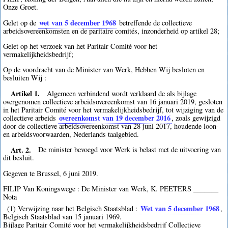
Onze Groet.
wet van 5 december 1968
Gelet op de
betreffende de collectieve
arbeidsovereenkomsten en de paritaire comités, inzonderheid op artikel 28;
Gelet op het verzoek van het Paritair Comité voor het
vermakelijkheidsbedrijf;
Op de voordracht van de Minister van Werk, Hebben Wij besloten en
besluiten Wij :
Artikel 1.
Algemeen verbindend wordt verklaard de als bijlage
overgenomen collectieve arbeidsovereenkomst van 16 januari 2019, gesloten
in het Paritair Comité voor het vermakelijkheidsbedrijf, tot wijziging van de
overeenkomst van 19 december 2016
collectieve arbeids
, zoals gewijzigd
door de collectieve arbeidsovereenkomst van 28 juni 2017, houdende loon-
en arbeidsvoorwaarden, Nederlands taalgebied.
Art. 2.
De minister bevoegd voor Werk is belast met de uitvoering van
dit besluit.
Gegeven te Brussel, 6 juni 2019.
FILIP Van Koningswege : De Minister van Werk, K. PEETERS _______
Nota
Wet van 5 december 1968
(1) Verwijzing naar het Belgisch Staatsblad :
,
Belgisch Staatsblad van 15 januari 1969.
Bijlage Paritair Comité voor het vermakelijkheidsbedrijf Collectieve