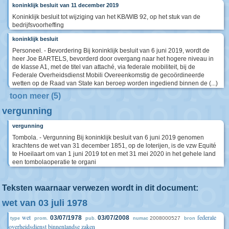
koninklijk besluit van 11 december 2019
Koninklijk besluit tot wijziging van het KB/WIB 92, op het stuk van de
bedrijfsvoorheffing
koninklijk besluit
Personeel. - Bevordering Bij koninklijk besluit van 6 juni 2019, wordt de
heer Joe BARTELS, bevorderd door overgang naar het hogere niveau in
de klasse A1, met de titel van attaché, via federale mobiliteit, bij de
Federale Overheidsdienst Mobili Overeenkomstig de gecoördineerde
wetten op de Raad van State kan beroep worden ingediend binnen de (...)
toon meer (5)
vergunning
vergunning
Tombola. - Vergunning Bij koninklijk besluit van 6 juni 2019 genomen
krachtens de wet van 31 december 1851, op de loterijen, is de vzw Equité
te Hoeilaart om van 1 juni 2019 tot en met 31 mei 2020 in het gehele land
een tombolaoperatie te organi
Teksten waarnaar verwezen wordt in dit document:
wet van 03 juli 1978
wet
federale
03/07/1978
03/07/2008
2008000527
type
prom.
pub.
numac
bron
overheidsdienst binnenlandse zaken