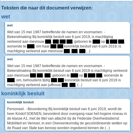
Teksten die naar dit document verwijzen:
wet
wet
Wet van 15 mei 1987 betreffende de namen en voornamen. -
Bekendmaking Bij koninklijk besluit van 6 juni 2019, is machtiging
verleend aan mevrouw
****
,
****
****
****
, geboren te
*****
op
**
*****
****
,
wonende te
*****
, om haar
****
****
koninklijk besluit van 6 juni 2019, is
machtiging verleend aan mevrouw
****
,
****
,
****
(...)
wet
Wet van 15 mei 1987 betreffende de namen en voornamen. -
Bekendmaking Bij koninklijk besluit van 6 juni 2019 is machtiging verleend
aan mevrouw
****
****
,
****
, geboren te
*****
op
**
*****
****
, wonende te
*****
, om, behoudens tijdig
****
****
koninklijk besluit van 6 juni 2019 is
machtiging verleend aan juffrouw
****
,
****
, (...)
koninklijk besluit
koninklijk besluit
Personeel. - Bevordering Bij koninklijk besluit van 6 juni 2019, wordt de
heer Kristof SOENEN, bevorderd door overgang naar het hogere niveau in
de klasse A1, met de titel van attaché bij de Federale Overheidsdienst
Mobiliteit en Vervoer, in een Overeenkomstig de gecoördineerde wetten op
de Raad van State kan beroep worden ingediend binnen de (...)