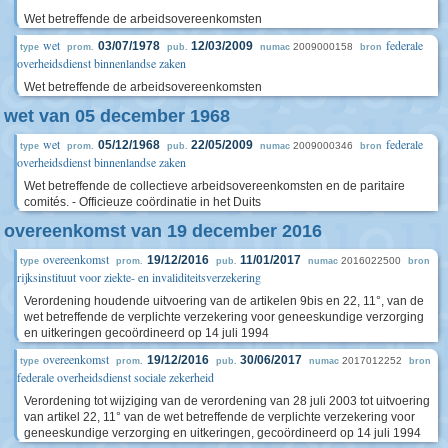
Wet betreffende de arbeidsovereenkomsten
wet
federale
03/07/1978
12/03/2009
2009000158
type
prom.
pub.
numac
bron
overheidsdienst binnenlandse zaken
Wet betreffende de arbeidsovereenkomsten
wet van 05 december 1968
wet
federale
05/12/1968
22/05/2009
2009000346
type
prom.
pub.
numac
bron
overheidsdienst binnenlandse zaken
Wet betreffende de collectieve arbeidsovereenkomsten en de paritaire
comités. - Officieuze coördinatie in het Duits
overeenkomst van 19 december 2016
overeenkomst
19/12/2016
11/01/2017
2016022500
type
prom.
pub.
numac
bron
rijksinstituut voor ziekte- en invaliditeitsverzekering
Verordening houdende uitvoering van de artikelen 9bis en 22, 11°, van de
wet betreffende de verplichte verzekering voor geneeskundige verzorging
en uitkeringen gecoördineerd op 14 juli 1994
overeenkomst
19/12/2016
30/06/2017
2017012252
type
prom.
pub.
numac
bron
federale overheidsdienst sociale zekerheid
Verordening tot wijziging van de verordening van 28 juli 2003 tot uitvoering
van artikel 22, 11° van de wet betreffende de verplichte verzekering voor
geneeskundige verzorging en uitkeringen, gecoördineerd op 14 juli 1994