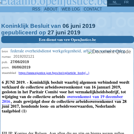
^
-
NL
FR
RSS
ABOUT
WEB LOG
CONTACT
Koninklijk Besluit van
06
juni
2019
gepubliceerd op
27
juni
2019
Een dienst van vzw OpenJustice.be
federale overheidsdienst werkgelegenheid, arbeid en sociaal overleg
bron
2019202121
numac
27/06/2019
pub.
06/06/2019
prom.
staatsblad
https://www.ejustice.just.fgov.be/cgi/article_body(...)
6 JUNI 2019. - Koninklijk besluit waarbij algemeen verbindend wordt
verklaard de collectieve arbeidsovereenkomst van 16 januari 2019,
gesloten in het Paritair Comité voor het vermakelijkheidsbedrijf, tot
wijziging van de collectieve arbeids
overeenkomst van 19 december
2016
, zoals gewijzigd door de collectieve arbeidsovereenkomst van 28
juni 2017, houdende loon- en arbeidsvoorwaarden, Nederlands
taalgebied (1)
FILIP, Koning der Belgen, Aan allen die nu zijn en hierna wezen zullen,