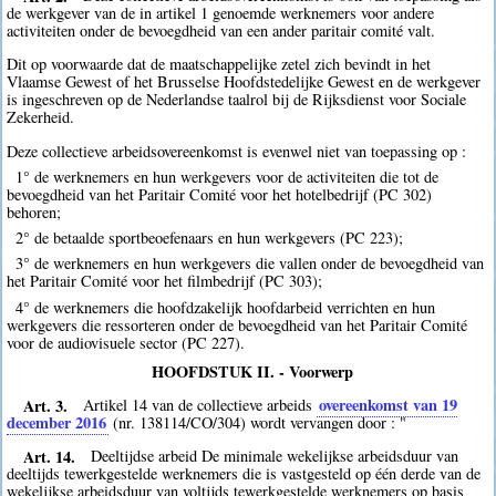
de werkgever van de in artikel 1 genoemde werknemers voor andere
activiteiten onder de bevoegdheid van een ander paritair comité valt.
Dit op voorwaarde dat de maatschappelijke zetel zich bevindt in het
Vlaamse Gewest of het Brusselse Hoofdstedelijke Gewest en de werkgever
is ingeschreven op de Nederlandse taalrol bij de Rijksdienst voor Sociale
Zekerheid.
Deze collectieve arbeidsovereenkomst is evenwel niet van toepassing op :
1° de werknemers en hun werkgevers voor de activiteiten die tot de
bevoegdheid van het Paritair Comité voor het hotelbedrijf (PC 302)
behoren;
2° de betaalde sportbeoefenaars en hun werkgevers (PC 223);
3° de werknemers en hun werkgevers die vallen onder de bevoegdheid van
het Paritair Comité voor het filmbedrijf (PC 303);
4° de werknemers die hoofdzakelijk hoofdarbeid verrichten en hun
werkgevers die ressorteren onder de bevoegdheid van het Paritair Comité
voor de audiovisuele sector (PC 227).
HOOFDSTUK II. - Voorwerp
Art. 3.
overeenkomst van 19
Artikel 14 van de collectieve arbeids
december 2016
(nr. 138114/CO/304) wordt vervangen door : "
Art. 14.
Deeltijdse arbeid De minimale wekelijkse arbeidsduur van
deeltijds tewerkgestelde werknemers die is vastgesteld op één derde van de
wekelijkse arbeidsduur van voltijds tewerkgestelde werknemers op basis