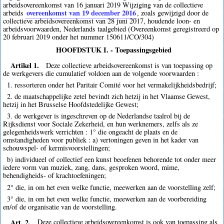
arbeidsovereenkomst van 16 januari 2019 Wijziging van de collectieve
overeenkomst van 19 december 2016
arbeids
, zoals gewijzigd door de
collectieve arbeidsovereenkomst van 28 juni 2017, houdende loon- en
arbeidsvoorwaarden, Nederlands taalgebied (Overeenkomst geregistreerd op
20 februari 2019 onder het nummer 150611/CO/304)
HOOFDSTUK I. - Toepassingsgebied
Artikel 1.
Deze collectieve arbeidsovereenkomst is van toepassing op
de werkgevers die cumulatief voldoen aan de volgende voorwaarden :
1. ressorteren onder het Paritair Comité voor het vermakelijkheidsbedrijf;
2. de maatschappelijke zetel bevindt zich hetzij in het Vlaamse Gewest,
hetzij in het Brusselse Hoofdstedelijke Gewest;
3. de werkgever is ingeschreven op de Nederlandse taalrol bij de
Rijksdienst voor Sociale Zekerheid, en hun werknemers, zelfs als ze
gelegenheidswerk verrichten : 1° die ongeacht de plaats en de
omstandigheden voor publiek : a) vertoningen geven in het kader van
schouwspel- of kermisvoorstellingen;
b) individueel of collectief een kunst beoefenen behorende tot onder meer
iedere vorm van muziek, zang, dans, gesproken woord, mime,
behendigheids- of krachtoefeningen;
2° die, in om het even welke functie, meewerken aan de voorstelling zelf;
3° die, in om het even welke functie, meewerken aan de voorbereiding
en/of de organisatie van de voorstelling.
Art. 2.
Deze collectieve arbeidsovereenkomst is ook van toepassing als