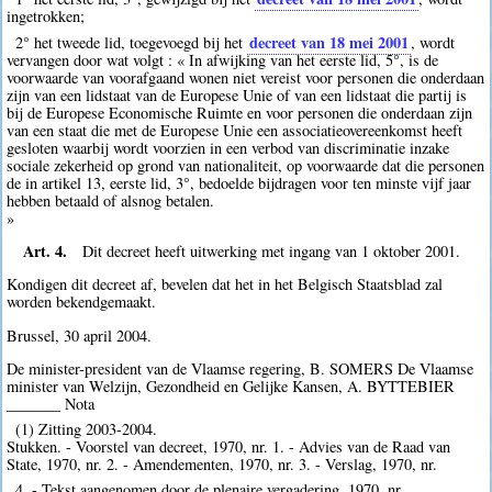
ingetrokken;
decreet van 18 mei 2001
2° het tweede lid, toegevoegd bij het
, wordt
vervangen door wat volgt : « In afwijking van het eerste lid, 5°, is de
voorwaarde van voorafgaand wonen niet vereist voor personen die onderdaan
zijn van een lidstaat van de Europese Unie of van een lidstaat die partij is
bij de Europese Economische Ruimte en voor personen die onderdaan zijn
van een staat die met de Europese Unie een associatieovereenkomst heeft
gesloten waarbij wordt voorzien in een verbod van discriminatie inzake
sociale zekerheid op grond van nationaliteit, op voorwaarde dat die personen
de in artikel 13, eerste lid, 3°, bedoelde bijdragen voor ten minste vijf jaar
hebben betaald of alsnog betalen.
»
Art. 4.
Dit decreet heeft uitwerking met ingang van 1 oktober 2001.
Kondigen dit decreet af, bevelen dat het in het Belgisch Staatsblad zal
worden bekendgemaakt.
Brussel, 30 april 2004.
De minister-president van de Vlaamse regering, B. SOMERS De Vlaamse
minister van Welzijn, Gezondheid en Gelijke Kansen, A. BYTTEBIER
_______ Nota
(1) Zitting 2003-2004.
Stukken. - Voorstel van decreet, 1970, nr. 1. - Advies van de Raad van
State, 1970, nr. 2. - Amendementen, 1970, nr. 3. - Verslag, 1970, nr.
4. - Tekst aangenomen door de plenaire vergadering, 1970, nr.