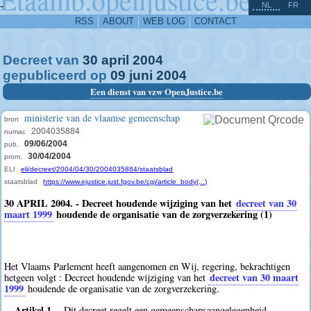
^
-
NL
FR
RSS
ABOUT
WEB LOG
CONTACT
Decreet van
30
april
2004
gepubliceerd op
09
juni
2004
Een dienst van vzw OpenJustice.be
ministerie van de vlaamse gemeenschap
bron
2004035884
numac
09/06/2004
pub.
30/04/2004
prom.
ELI
eli/decreet/2004/04/30/2004035884/staatsblad
staatsblad
https://www.ejustice.just.fgov.be/cgi/article_body(...)
30 APRIL 2004. - Decreet houdende wijziging van het
decreet van 30
maart 1999
houdende de organisatie van de zorgverzekering (1)
Het Vlaams Parlement heeft aangenomen en Wij, regering, bekrachtigen
decreet van 30 maart
hetgeen volgt : Decreet houdende wijziging van het
1999
houdende de organisatie van de zorgverzekering.
Artikel 1.
Dit decreet regelt een gemeenschapsaangelegenheid.