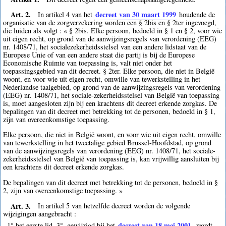
Art. 2.
decreet van 30 maart 1999
In artikel 4 van het
houdende de
organisatie van de zorgverzekering worden een § 2bis en § 2ter ingevoegd,
die luiden als volgt : « § 2bis. Elke persoon, bedoeld in § 1 en § 2, voor wie
uit eigen recht, op grond van de aanwijzingsregels van verordening (EEG)
nr. 1408/71, het socialezekerheidsstelsel van een andere lidstaat van de
Europese Unie of van een andere staat die partij is bij de Europese
Economische Ruimte van toepassing is, valt niet onder het
toepassingsgebied van dit decreet. § 2ter. Elke persoon, die niet in België
woont, en voor wie uit eigen recht, omwille van tewerkstelling in het
Nederlandse taalgebied, op grond van de aanwijzingsregels van verordening
(EEG) nr. 1408/71, het sociale-zekerheidsstelsel van België van toepassing
is, moet aangesloten zijn bij een krachtens dit decreet erkende zorgkas. De
bepalingen van dit decreet met betrekking tot de personen, bedoeld in § 1,
zijn van overeenkomstige toepassing.
Elke persoon, die niet in België woont, en voor wie uit eigen recht, omwille
van tewerkstelling in het tweetalige gebied Brussel-Hoofdstad, op grond
van de aanwijzingsregels van verordening (EEG) nr. 1408/71, het sociale-
zekerheidsstelsel van België van toepassing is, kan vrijwillig aansluiten bij
een krachtens dit decreet erkende zorgkas.
De bepalingen van dit decreet met betrekking tot de personen, bedoeld in §
2, zijn van overeenkomstige toepassing. »
Art. 3.
In artikel 5 van hetzelfde decreet worden de volgende
wijzigingen aangebracht :
decreet van 18 mei 2001
1° het eerste lid, 3°, gewijzigd bij het
, wordt