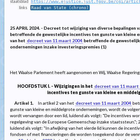
staatsblad
https://www.ejustice.just.fgov.be/cgi/artic
links
Raad van State (chrono)
25 APRIL 2024. - Decreet tot wijziging van diverse bepalingen 
betreffende de gewestelijke incentives ten gunste van kleine
van het
decreet van 11 maart 2004
betreffende de gewestelijk
ondernemingen inzake investeringspremies (1)
Het Waalse Parlement heeft aangenomen en Wij, Waalse Regering,
HOOFDSTUK I. - Wijzigingen in het
decreet van 11 maart
incentives ten gunste van kleine en midde
Artikel 1.
In artikel 2 van het
decreet van 11 maart 2004
betr
gunste van kleine en middelgrote ondernemingen, wordt de volgend
wordt vervangen door een lid, luidend als volgt: "De incentives 
regelgeving van de Europese Gemeenschap inzake staatssteun."; 2°
luidend als volgt: "In afwijking van het vierde lid kunnen de inc
fondsen of met financieringen die worden toegekend door de ven