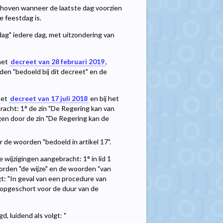
hoven wanneer de laatste dag voorzien
e feestdag is.
ag" iedere dag, met uitzondering van
 het
decreet van 28 februari 2019
,
en "bedoeld bij dit decreet" en de
 het
decreet van 17 juli 2018
en bij het
racht: 1° de zin "De Regering kan van
gen door de zin "De Regering kan de
 de woorden "bedoeld in artikel 17".
 wijzigingen aangebracht: 1° in lid 1
rden "de wijze" en de woorden "van
gt: "In geval van een procedure van
e opgeschort voor de duur van de
, luidend als volgt: "