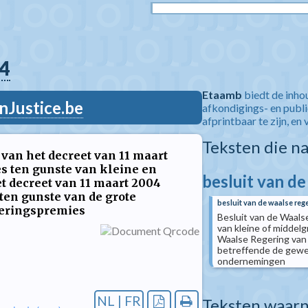
4
Etaamb
biedt de inho
nJustice.be
afkondigings- en publ
afprintbaar te zijn, en 
Teksten die n
 van het decreet van 11 maart
es ten gunste van kleine en
besluit van de
 decreet van 11 maart 2004
ten gunste van de grote
besluit van de waalse reg
eringspremies
Besluit van de Waals
van kleine of middel
Waalse Regering van 
betreffende de gewes
ondernemingen
NL | FR
Teksten waarn