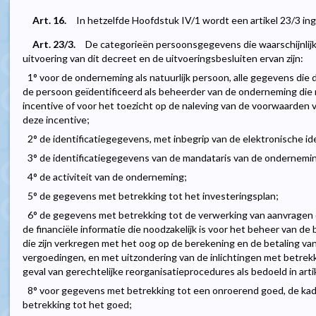
Art. 16.
In hetzelfde Hoofdstuk IV/1 wordt een artikel 23/3 inge
Art. 23/3.
De categorieën persoonsgegevens die waarschijnlijk
uitvoering van dit decreet en de uitvoeringsbesluiten ervan zijn:
1° voor de onderneming als natuurlijk persoon, alle gegevens die 
de persoon geïdentificeerd als beheerder van de onderneming die 
incentive of voor het toezicht op de naleving van de voorwaarden
deze incentive;
2° de identificatiegegevens, met inbegrip van de elektronische id
3° de identificatiegegevens van de mandataris van de ondernemi
4° de activiteit van de onderneming;
5° de gegevens met betrekking tot het investeringsplan;
6° de gegevens met betrekking tot de verwerking van aanvragen 
de financiële informatie die noodzakelijk is voor het beheer van d
die zijn verkregen met het oog op de berekening en de betaling van
vergoedingen, en met uitzondering van de inlichtingen met betrekk
geval van gerechtelijke reorganisatieprocedures als bedoeld in arti
8° voor gegevens met betrekking tot een onroerend goed, de ka
betrekking tot het goed;