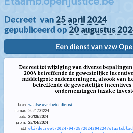
Etaamb.openjustice.be
Decreet  van 
25
april
2024
gepubliceerd op 
20
augustus
202
Een dienst van vzw Ope
Decreet tot wijziging van diverse bepalingen
2004 betreffende de gewestelijke incentiv
middelgrote ondernemingen, alsook van het
betreffende de gewestelijke incentives 
ondernemingen inzake invest
bron
waalse overheidsdienst
numac
2024204224
pub.
20/08/2024
prom.
25/04/2024
ELI
eli/decreet/2024/04/25/2024204224/staatsblad