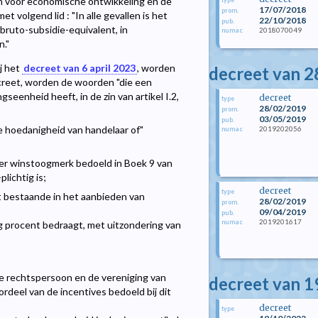
n voor economische ontwikkeling en de
17/07/2018
prom.
t volgend lid : "In alle gevallen is het
22/10/2018
pub.
bruto-subsidie-equivalent, in
2018070049
numac
."
ij het
decreet van 6 april 2023
, worden
decreet van 2
ecreet, worden de woorden "die een
seenheid heeft, in de zin van artikel I.2,
decreet
type
28/02/2019
prom.
03/05/2019
pub.
 de hoedanigheid van handelaar of"
2019202056
numac
nder winstoogmerk bedoeld in Boek 9 van
ichtig is;
decreet
type
it bestaande in het aanbieden van
28/02/2019
prom.
09/04/2019
pub.
2019201617
numac
tig procent bedraagt, met uitzondering van
jke rechtspersoon en de vereniging van
decreet van 1
rdeel van de incentives bedoeld bij dit
decreet
type