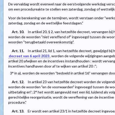
De vervaldag wordt evenwel naar de eerstvolgende werkdag versc
om een procedureakte te stellen een zaterdag, zondag of wettelijk
Voor de berekening van de termijnen, wordt verstaan onder "werkd
zaterdag, zondag en de wettelijke feestdagen."
Art. 10.
In artikel 20, § 2, van hetzelfde decreet, vervangen bij
worden de woorden "niet vereffend of" ingevoegd tussen de woord
woorden "terugbetaald overeenkomstig".
Art. 11.
In artikel 21, lid 1, van hetzelfde decreet, gewijzigd bij
decreet van 6 april 2023
, worden de volgende wijzigingen aangeb
artikel 20 afwijken en de incentives instandhouden : wordt vervan
incentives handhaven door af te wijken van artikel 20 :";
3° in a), worden de woorden "bedoeld in artikel 16" vervangen door
Art. 12.
In artikel 23 van hetzelfde decreet worden de volgende
worden de woorden "en de voorwaarden" ingevoegd tussen de woo
uitbetaling en"; 2° het wordt aangevuld met een lid, luidend als vol
gerechtelijke reorganisatie, wordt de vereffening van de incentiv
procedure."
Art. 13.
Er wordt een artikel 23/1 in hetzelfde decreet ingevoegd