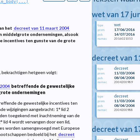
le_body(...)
wet van 17 ju
wet
type
van het
decreet van 11 maart 2004
17/06/2016
prom.
 en middelgrote ondernemingen, alsook
14/07/2016
pub.
2016021053
numac
e incentives ten gunste van de grote
decreet van 1
decreet
type
 bekrachtigen hetgeen volgt:
11/03/2004
prom.
08/04/2004
pub.
2004200989
numac
 2004
betreffende de gewestelijke
lgrote ondernemingen
decreet
type
11/03/2004
prom.
effende de gewestelijke incentives ten
08/04/2004
pub.
e wijzigingen aangebracht: 1° lid 2
2004200988
numac
worden toegekend met inachtneming van de
 lid 4 wordt vervangen door een lid,
decreet van 17
entives worden samengevoegd met Europese
nootschappen bedoeld bij het
decreet
decreet
type