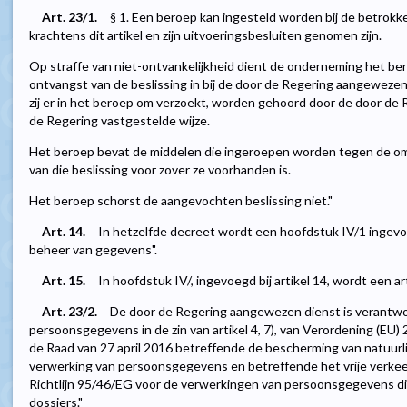
Art. 23/1.
§ 1. Een beroep kan ingesteld worden bij de betrokk
krachtens dit artikel en zijn uitvoeringsbesluiten genomen zijn.
Op straffe van niet-ontvankelijkheid dient de onderneming het b
ontvangst van de beslissing in bij de door de Regering aangewezen
zij er in het beroep om verzoekt, worden gehoord door de door de
de Regering vastgestelde wijze.
Het beroep bevat de middelen die ingeroepen worden tegen de oms
van die beslissing voor zover ze voorhanden is.
Het beroep schorst de aangevochten beslissing niet."
Art. 14.
In hetzelfde decreet wordt een hoofdstuk IV/1 ingevoe
beheer van gegevens".
Art. 15.
In hoofdstuk IV/, ingevoegd bij artikel 14, wordt een ar
Art. 23/2.
De door de Regering aangewezen dienst is verantwoo
persoonsgegevens in de zin van artikel 4, 7), van Verordening (EU
de Raad van 27 april 2016 betreffende de bescherming van natuurl
verwerking van persoonsgegevens en betreffende het vrije verkeer
Richtlijn 95/46/EG voor de verwerkingen van persoonsgegevens die
dossiers."