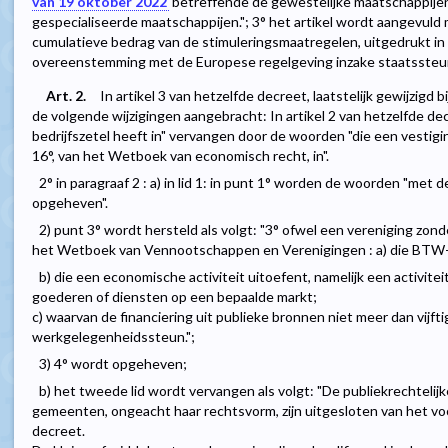
van 19 oktober 2022
betreffende de gewestelijke maatschappije
gespecialiseerde maatschappijen."; 3° het artikel wordt aangevuld me
cumulatieve bedrag van de stimuleringsmaatregelen, uitgedrukt in 
overeenstemming met de Europese regelgeving inzake staatssteun
Art. 2.
In artikel 3 van hetzelfde decreet, laatstelijk gewijzigd b
de volgende wijzigingen aangebracht: In artikel 2 van hetzelfde d
bedrijfszetel heeft in" vervangen door de woorden "die een vestiging
16°, van het Wetboek van economisch recht, in".
2° in paragraaf 2 : a) in lid 1: in punt 1° worden de woorden "met
opgeheven".
2) punt 3° wordt hersteld als volgt: "3° ofwel een vereniging zo
het Wetboek van Vennootschappen en Verenigingen : a) die BTW-pl
b) die een economische activiteit uitoefent, namelijk een activite
goederen of diensten op een bepaalde markt;
c) waarvan de financiering uit publieke bronnen niet meer dan vijf
werkgelegenheidssteun.";
3) 4° wordt opgeheven;
b) het tweede lid wordt vervangen als volgt: "De publiekrechteli
gemeenten, ongeacht haar rechtsvorm, zijn uitgesloten van het voo
decreet.