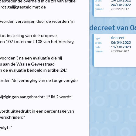
19/10/2022
bestedende overheid in de zin van artikel
prom.
26/10/2022
pub.
rdt gelijkgesteld met de
2022206317
numac
 8" worden vervangen door de woorden "in
decreet van 0
tot instelling van de Europese
decreet
type
en 107 tot en met 108 van het Verdrag
06/04/2023
prom.
11/10/2023
pub.
2023045407
numac
woorden ", na een evaluatie die hij
ijks aan de Waalse Gewestraad
e evaluatie bedoeld in artikel 24,".
 woorden "de verhoging van de toegevoegde
ijzigingen aangebracht: 1° lid 2 wordt
 wordt uitgedrukt in een percentage van
erschrijden:"
olgt: "