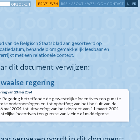
-
-
-
-
PRIVÉLEVEN
RSS
ABOUT
WEB LOG
CONTACT
NL
FR
ud van de Belgisch Staatsblad aan gesorteerd op
icatiedatum, behandeld om gemakkelijk leesbaar en
verrijkt met een relationele context.
aar dit document verwijzen:
 waalse regering
ering van 23 mei 2024
e Regering betreffende de gewestelijke incentives ten gunste
grote ondernemingen en tot opheffing van het besluit van de
6 mei 2004 tot uitvoering van het decreet van 11 maart 2004
telijke incentives ten gunste van kleine of middelgrote
aar verwezen wordt in dit document: