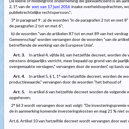
De kleine of middelgrote onderneming die gekwalificeerd is als aan
2, 1°, van de
wet van 17 juni 2016
inzake overheidsopdrachten, wo
publiekrechtelijke rechtspersoon.";
3° in paragraaf 9 : a) de woorden "in de paragrafen 2 tot en met
de paragrafen 2 tot en met 6";
b) de woorden "van de artikelen 87 tot en met 89 van het verdrag 
Gemeenschap" worden vervangen door de woorden "van de artikel
betreffende de werking van de Europese Unie".
Art. 3.
In artikel 4, vijfde lid, van hetzelfde decreet, worden de 
minstens driejaarlijks verricht, meer bepaald op grond van de jaarl
overgemaakte verslagen," vervangen door de woorden", op basis van d
Art. 4.
In artikel 5, § 1, 1° van hetzelfde decreet, worden de
productiewaarde," vervangen door de woorden "het behoud of
Art. 5.
In artikel 6 van hetzelfde decreet worden de volgende w
opgeheven;
2° lid 3 wordt vervangen door wat volgt: "De investeringspremie
de in aanmerking komende investeringskosten en mag 21 % niet ov
Art.6. Artikel 10 van hetzelfde decreet wordt vervangen door wat v