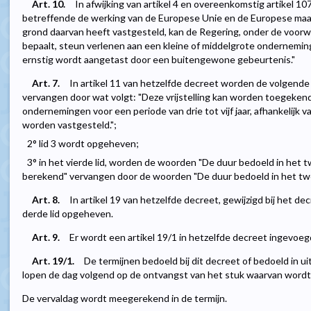
Art. 10.
In afwijking van artikel 4 en overeenkomstig artikel 107,
betreffende de werking van de Europese Unie en de Europese ma
grond daarvan heeft vastgesteld, kan de Regering, onder de voorw
bepaalt, steun verlenen aan een kleine of middelgrote ondernemin
ernstig wordt aangetast door een buitengewone gebeurtenis."
Art. 7.
In artikel 11 van hetzelfde decreet worden de volgende 
vervangen door wat volgt: "Deze vrijstelling kan worden toegekend
ondernemingen voor een periode van drie tot vijf jaar, afhankelijk
worden vastgesteld.";
2° lid 3 wordt opgeheven;
3° in het vierde lid, worden de woorden "De duur bedoeld in het t
berekend" vervangen door de woorden "De duur bedoeld in het twe
Art. 8.
In artikel 19 van hetzelfde decreet, gewijzigd bij het de
derde lid opgeheven.
Art. 9.
Er wordt een artikel 19/1 in hetzelfde decreet ingevoegd,
Art. 19/1.
De termijnen bedoeld bij dit decreet of bedoeld in u
lopen de dag volgend op de ontvangst van het stuk waarvan wordt 
De vervaldag wordt meegerekend in de termijn.