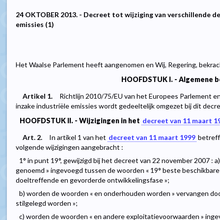
24 OKTOBER 2013. - Decreet tot wijziging van verschillende d
emissies (1)
Het Waalse Parlement heeft aangenomen en Wij, Regering, bekrac
HOOFDSTUK I. - Algemene b
Artikel 1.
Richtlijn 2010/75/EU van het Europees Parlement e
inzake industriële emissies wordt gedeeltelijk omgezet bij dit decre
HOOFDSTUK II. - Wijzigingen in het
decreet van 11 maart 1
Art. 2.
In artikel 1 van het
decreet van 11 maart 1999
betreff
volgende wijzigingen aangebracht :
1° in punt 19°, gewijzigd bij het decreet van 22 november 2007 :
genoemd » ingevoegd tussen de woorden « 19° beste beschikbare 
doeltreffende en gevorderde ontwikkelingsfase »;
b) worden de woorden « en onderhouden worden » vervangen doo
stilgelegd worden »;
c) worden de woorden « en andere exploitatievoorwaarden » ing