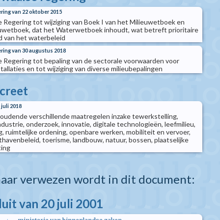
ering van 22 oktober 2015
e Regering tot wijziging van Boek I van het Milieuwetboek en
euwetboek, dat het Waterwetboek inhoudt, wat betreft prioritaire
d van het waterbeleid
ering van 30 augustus 2018
e Regering tot bepaling van de sectorale voorwaarden voor
allaties en tot wijziging van diverse milieubepalingen
creet
juli 2018
udende verschillende maatregelen inzake tewerkstelling,
dustrie, onderzoek, innovatie, digitale technologieën, leefmilieu,
 ruimtelijke ordening, openbare werken, mobiliteit en vervoer,
hthavenbeleid, toerisme, landbouw, natuur, bossen, plaatselijke
ting
aar verwezen wordt in dit document:
luit van 20 juli 2001