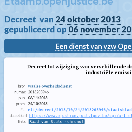
Etaamb.openjustice.be
Decreet  van 
24
oktober
2013
gepubliceerd op 
06
november
20
Een dienst van vzw Ope
Decreet tot wijziging van verschillende 
industriële emissi
bron
waalse overheidsdienst
numac
2013205946
pub.
06/11/2013
prom.
24/10/2013
ELI
eli/decreet/2013/10/24/2013205946/staatsblad
staatsblad
https://www.ejustice.just.fgov.be/cgi/artic
links
Raad van State (chrono)