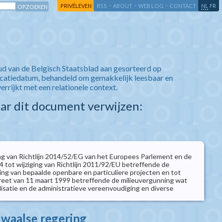
-
-
-
-
PRIVÉLEVEN
RSS
ABOUT
WEB LOG
CONTACT
NL
FR
ud van de Belgisch Staatsblad aan gesorteerd op
icatiedatum, behandeld om gemakkelijk leesbaar en
verrijkt met een relationele context.
aar dit document verwijzen:
g van Richtlijn 2014/52/EG van het Europees Parlement en de
4 tot wijziging van Richtlijn 2011/92/EU betreffende de
ing van bepaalde openbare en particuliere projecten en tot
creet van 11 maart 1999 betreffende de milieuvergunning wat
lisatie en de administratieve vereenvoudiging en diverse
 waalse regering