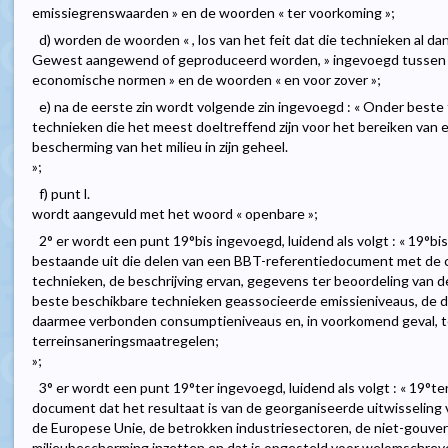
emissiegrenswaarden » en de woorden « ter voorkoming »;
d) worden de woorden « , los van het feit dat die technieken al d
Gewest aangewend of geproduceerd worden, » ingevoegd tussen d
economische normen » en de woorden « en voor zover »;
e) na de eerste zin wordt volgende zin ingevoegd : « Onder best
technieken die het meest doeltreffend zijn voor het bereiken van
bescherming van het milieu in zijn geheel.
»;
f) punt l.
wordt aangevuld met het woord « openbare »;
2° er wordt een punt 19°bis ingevoegd, luidend als volgt : « 19°
bestaande uit die delen van een BBT-referentiedocument met de 
technieken, de beschrijving ervan, gegevens ter beoordeling van d
beste beschikbare technieken geassocieerde emissieniveaus, de 
daarmee verbonden consumptieniveaus en, in voorkomend geval, t
terreinsaneringsmaatregelen;
»;
3° er wordt een punt 19°ter ingevoegd, luidend als volgt : « 19°
document dat het resultaat is van de georganiseerde uitwisseling 
de Europese Unie, de betrokken industriesectoren, de niet-gouver
milieubescherming inzetten en dat is opgesteld voor welomschrev