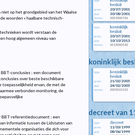
koninklijk
type
besluit
20/07/2001
prom.
an niet op het grondgebied van het Waalse
30/08/2001
pub.
e woorden « haalbare technisch-
2001000726
numac
koninklijk
type
besluit
e technieken wordt verstaan de
20/07/2001
prom.
 een hoog algemeen niveau van
10/10/2013
pub.
2013000542
numac
koninklijk bes
koninklijk
bis BBT-conclusies : een document
type
besluit
conclusies over beste beschikbare
21/02/2005
prom.
e toepasselijkheid ervan, de met de
24/02/2005
pub.
2005022132
numac
daarmee verbonden monitoring, de
oepasselijke
decreet van 1
ter BBT-referentiedocument : een
decreet
van informatie tussen de Lidstaten van
type
11/03/1999
prom.
nementele organisaties die zich voor
08/06/1999
pub.
en activiteiten en met name een