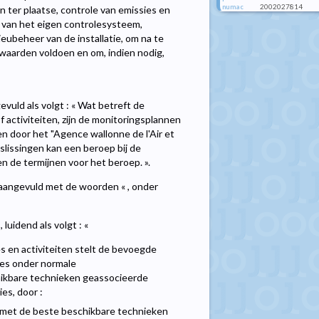
2002027814
numac
 ter plaatse, controle van emissies en
 van het eigen controlesysteem,
eubeheer van de installatie, om na te
rwaarden voldoen en om, indien nodig,
evuld als volgt : « Wat betreft de
 activiteiten, zijn de monitoringsplannen
n door het "Agence wallonne de l'Air et
slissingen kan een beroep bij de
 de termijnen voor het beroep. ».
d aangevuld met de woorden « , onder
luidend als volgt : «
s en activiteiten stelt de bevoegde
ies onder normale
hikbare technieken geassocieerde
es, door :
e met de beste beschikbare technieken