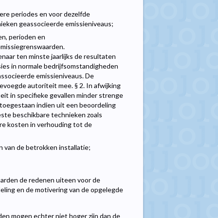
ere periodes en voor dezelfde
nieken geassocieerde emissieniveaus;
en, perioden en
 emissiegrenswaarden.
ar ten minste jaarlijks de resultaten
sies in normale bedrijfsomstandigheden
associeerde emissieniveaus. De
voegde autoriteit mee. § 2. In afwijking
teit in specifieke gevallen minder strenge
 toegestaan indien uit een beoordeling
este beschikbare technieken zoals
re kosten in verhouding tot de
n van de betrokken installatie;
waarden de redenen uiteen voor de
rdeling en de motivering van de opgelegde
en mogen echter niet hoger zijn dan de