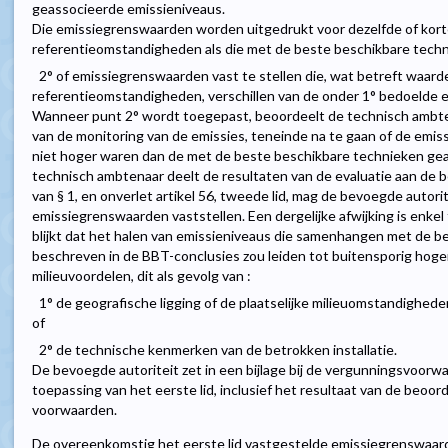
geassocieerde emissieniveaus.
Die emissiegrenswaarden worden uitgedrukt voor dezelfde of kort
referentieomstandigheden als die met de beste beschikbare tech
2° of emissiegrenswaarden vast te stellen die, wat betreft waard
referentieomstandigheden, verschillen van de onder 1° bedoelde
Wanneer punt 2° wordt toegepast, beoordeelt de technisch ambtena
van de monitoring van de emissies, teneinde na te gaan of de emis
niet hoger waren dan de met de beste beschikbare technieken ge
technisch ambtenaar deelt de resultaten van de evaluatie aan de be
van § 1, en onverlet artikel 56, tweede lid, mag de bevoegde autori
emissiegrenswaarden vaststellen. Een dergelijke afwijking is enkel
blijkt dat het halen van emissieniveaus die samenhangen met de b
beschreven in de BBT-conclusies zou leiden tot buitensporig hoge
milieuvoordelen, dit als gevolg van :
1° de geografische ligging of de plaatselijke milieuomstandighede
of
2° de technische kenmerken van de betrokken installatie.
De bevoegde autoriteit zet in een bijlage bij de vergunningsvoor
toepassing van het eerste lid, inclusief het resultaat van de beoo
voorwaarden.
De overeenkomstig het eerste lid vastgestelde emissiegrenswaard