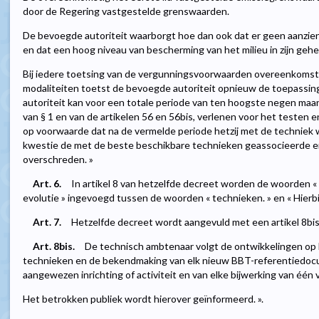
door de Regering vastgestelde grenswaarden.
De bevoegde autoriteit waarborgt hoe dan ook dat er geen aanzien
en dat een hoog niveau van bescherming van het milieu in zijn gehe
Bij iedere toetsing van de vergunningsvoorwaarden overeenkomst
modaliteiten toetst de bevoegde autoriteit opnieuw de toepassing 
autoriteit kan voor een totale periode van ten hoogste negen maande
van § 1 en van de artikelen 56 en 56bis, verlenen voor het testen 
op voorwaarde dat na de vermelde periode hetzij met de techniek wo
kwestie de met de beste beschikbare technieken geassocieerde em
overschreden. »
Art. 6.
In artikel 8 van hetzelfde decreet worden de woorden «
evolutie » ingevoegd tussen de woorden « technieken. » en « Hierbij
Art. 7.
Hetzelfde decreet wordt aangevuld met een artikel 8bis, 
Art. 8bis.
De technisch ambtenaar volgt de ontwikkelingen op 
technieken en de bekendmaking van elk nieuw BBT-referentiedoc
aangewezen inrichting of activiteit en van elke bijwerking van één
Het betrokken publiek wordt hierover geïnformeerd. ».