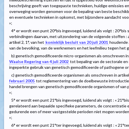
beschrijving geeft van toegepaste technieken, huidige emissies e
overweging worden genomen voor de bepaling van beste beschikb
en eventuele technieken in opkomst, met bijzondere aandacht voor de
»;
4° er wordt een punt 20°bis ingevoegd, luidend als volgt : 20°bis
verbindingen daarvan, met uitzondering van de volgende stoffen : a
artikel 2, 1°, van het
koninklijk besluit van 20 juli 2001
houdende 
van de bevolking, van de werknemers en het leefmilieu tegen het g
b) genetisch gemodificeerde micro-organismen als omschreven in a
Waalse Regering van 4 juli 2002
tot bepaling van de sectorale en
ingeperkte gebruik van genetisch gemodificeerde of pathogene o
c) genetisch gemodificeerde organismen als omschreven in artikel 
februari 2005
tot reglementering van de doelbewuste introductie i
handel brengen van genetisch gemodificeerde organismen of van p
»;
5° er wordt een punt 21°bis ingevoegd, luidend als volgt : « 21°b
gerelateerd aan bepaalde specifieke parameters, de concentratie e
gedurende een of meer vastgestelde perioden niet mogen worden
»;
6° er wordt een punt 21°ter ingevoegd, luidend als volgt : « 21°