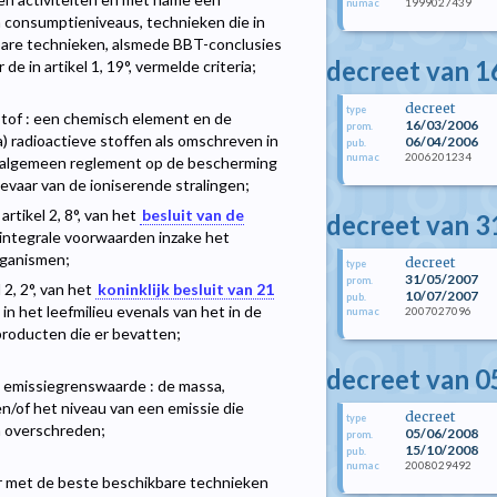
1999027439
numac
n consumptieniveaus, technieken die in
are technieken, alsmede BBT-conclusies
decreet van 1
 in artikel 1, 19°, vermelde criteria;
decreet
type
 stof : een chemisch element en de
16/03/2006
prom.
) radioactieve stoffen als omschreven in
06/04/2006
pub.
2006201234
numac
algemeen reglement op de bescherming
evaar van de ioniserende stralingen;
rtikel 2, 8°, van het
besluit van de
decreet van 3
 integrale voorwaarden inzake het
rganismen;
decreet
type
31/05/2007
prom.
2, 2°, van het
koninklijk besluit van 21
10/07/2007
pub.
n het leefmilieu evenals van het in de
2007027096
numac
roducten die er bevatten;
decreet van 0
is emissiegrenswaarde : de massa,
n/of het niveau van een emissie die
decreet
type
 overschreden;
05/06/2008
prom.
15/10/2008
pub.
2008029492
numac
ter met de beste beschikbare technieken