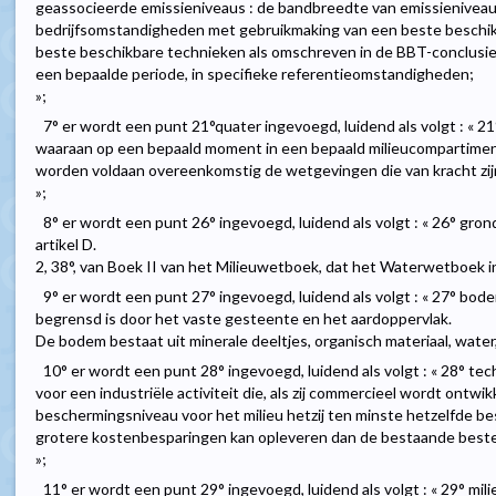
geassocieerde emissieniveaus : de bandbreedte van emissieniveau
bedrijfsomstandigheden met gebruikmaking van een beste beschik
beste beschikbare technieken als omschreven in de BBT-conclusie
een bepaalde periode, in specifieke referentieomstandigheden;
»;
7° er wordt een punt 21°quater ingevoegd, luidend als volgt : « 21
waaraan op een bepaald moment in een bepaald milieucompartimen
worden voldaan overeenkomstig de wetgevingen die van kracht zij
»;
8° er wordt een punt 26° ingevoegd, luidend als volgt : « 26° gro
artikel D.
2, 38°, van Boek II van het Milieuwetboek, dat het Waterwetboek i
9° er wordt een punt 27° ingevoegd, luidend als volgt : « 27° bod
begrensd is door het vaste gesteente en het aardoppervlak.
De bodem bestaat uit minerale deeltjes, organisch materiaal, water
10° er wordt een punt 28° ingevoegd, luidend als volgt : « 28° te
voor een industriële activiteit die, als zij commercieel wordt ontwi
beschermingsniveau voor het milieu hetzij ten minste hetzelfde b
grotere kostenbesparingen kan opleveren dan de bestaande beste
»;
11° er wordt een punt 29° ingevoegd, luidend als volgt : « 29° mili