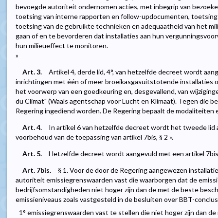
bevoegde autoriteit ondernomen acties, met inbegrip van bezoeken
toetsing van interne rapporten en follow-updocumenten, toetsing
toetsing van de gebruikte technieken en adequaatheid van het mili
gaan of en te bevorderen dat installaties aan hun vergunningsvoo
hun milieueffect te monitoren.
»
Art. 3.
Artikel 4, derde lid, 4°, van hetzelfde decreet wordt aang
inrichtingen met één of meer broeikasgasuitstotende installaties of
het voorwerp van een goedkeuring en, desgevallend, van wijziginge
du Climat" (Waals agentschap voor Lucht en Klimaat). Tegen die be
Regering ingediend worden. De Regering bepaalt de modaliteiten en
Art. 4.
In artikel 6 van hetzelfde decreet wordt het tweede li
voorbehoud van de toepassing van artikel 7bis, § 2 ».
Art. 5.
Hetzelfde decreet wordt aangevuld met een artikel 7bis, 
Art. 7bis.
§ 1. Voor de door de Regering aangewezen installatie
autoriteit emissiegrenswaarden vast die waarborgen dat de emiss
bedrijfsomstandigheden niet hoger zijn dan de met de beste besc
emissieniveaus zoals vastgesteld in de besluiten over BBT-conclusi
1° emissiegrenswaarden vast te stellen die niet hoger zijn dan d