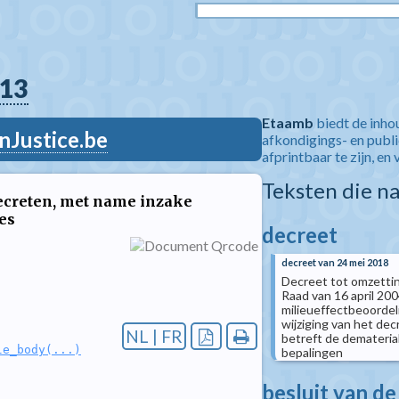
13
Etaamb
biedt de inho
nJustice.be
afkondigings- en publ
afprintbaar te zijn, en 
Teksten die n
decreten, met name inzake
es
decreet
decreet van 24 mei 2018
Decreet tot omzettin
Raad van 16 april 200
milieueffectbeoordel
wijziging van het de
NL | FR
betreft de demateria
le_body(...)
bepalingen
besluit van de