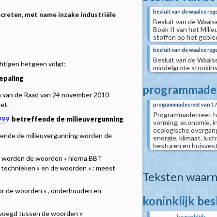
besluit van de waalse reg
ecreten, met name inzake industriële
Besluit van de Waals
Boek II van het Mili
stoffen op het gebie
besluit van de waalse reg
Besluit van de Waals
htigen hetgeen volgt:
middelgrote stookinst
epaling
programmade
n van de Raad van 24 november 2010
et.
programmadecreet van 17 
Programmadecreet ho
999
betreffende de milieuvergunning
vorming, economie, in
ecologische overgang,
ende de milieuvergunning worden de
energie, klimaat, luc
besturen en huisves
 a) worden de woorden « hierna BBT
technieken » en de woorden « : meest
Teksten waarn
r de woorden « , onderhouden en
koninklijk bes
evoegd tussen de woorden «