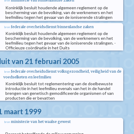
ministerie van binnenlandse zaken
bron
Koninklijk besluit houdende algemeen reglement op de
bescherming van de bevolking, van de werknemers en het
leefmilieu tegen het gevaar van de ioniserende stralingen
federale overheidsdienst binnenlandse zaken
bron
Koninklijk besluit houdende algemeen reglement op de
bescherming van de bevolking, van de werknemers en het
leefmilieu tegen het gevaar van de ioniserende stralingen. -
Officieuze coördinatie in het Duits
luit van 21 februari 2005
federale overheidsdienst volksgezondheid, veiligheid van de
bron
voedselketen en leefmilieu
Koninklijk besluit tot reglementering van de doelbewuste
introductie in het leefmilieu evenals van het in de handel
brengen van genetisch gemodificeerde organismen of van
producten die er bevatten
1 maart 1999
ministerie van het waalse gewest
bron
Decreet betreffende de milieuvergunning