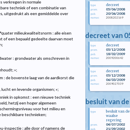
s verkregen in normale
decreet
type
bare techniek of een combinatie van
05/06/2008
prom.
s, uitgedrukt als een gemiddelde over
20/06/2008
pub.
2008202169
numac
°quater milieukwaliteitsnorm : alle eisen
decreet van 
t of een bepaald gedeelte daarvan moet
n;
decreet
type
05/12/2008
prom.
18/02/2009
pub.
ndwater : grondwater als omschreven in
2009200642
numac
nhoudt; »;
decreet
type
05/12/2008
prom.
em : de bovenste laag van de aardkorst die
06/03/2009
pub.
2009027039
numac
, lucht en levende organismen; »;
chniek in opkomst : een nieuwe techniek
besluit van de
kkeld, hetzij een hoger algemeen
eschermingsniveau voor het milieu en
besluit van de
type
 beschikbare technieken;
waalse
regering
04/07/2002
prom.
eu-inspectie : alle door of namens de
21/09/2002
pub.