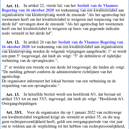
Art. 11.
besluit van de Vlaamse
In artikel 22, vierde lid, van het
Regering van 16 oktober 2020
tot toekenning van een kwaliteitslabel aan
organisatoren van kleuteropvang wordt de zinsnede "Als het agentschap het
voornemen heeft om het kwaliteitslabel te weigeren met toepassing van het
derde lid" vervangen door de zinsnede "Als het agentschap het voornemen
heeft om het kwaliteitslabel te weigeren op basis van gegronde indicatie
zoals vermeld in het derde lid".
Art. 12.
besluit van de Vlaamse Regering van
In artikel 24 van het
16 oktober 2020
tot toekenning van een kwaliteitslabel aan organisatoren
van kleuteropvang worden de volgende wijzigingen aangebracht: 1° er wordt
een punt 5° toegevoegd, dat luidt als volgt: "5° de definitieve of tijdelijke
verhuizing van de opvanglocatie.";
2° er worden een tweede en een derde lid toegevoegd, die luiden als volgt:
"De melding gebeurt conform de administratieve richtlijnen van het
agentschap.
De organisator informeert het lokaal bestuur van een verhuizing en de
stopzetting van een opvanglocatie.".
Art. 13.
In hetzelfde besluit wordt een hoofdstuk 6/1, dat bestaat uit
artikel 33/1 tot en met 33/3, ingevoegd, dat luidt als volgt: "Hoofdstuk 6/1.
Overgangsbepalingen
Art. 33/1.
Voor de organisator die op 1 januari 2022 van rechtswege
een kwaliteitslabel toegekend krijgt als vermeld in artikel 35, en die nog
geen rechtspersoonlijkheid heeft, geldt een overgangsperiode van vier jaar
om te voldoen aan de verplichting tot het hebben van rechtspersoonlijkheid,