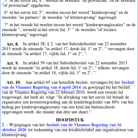
5° in het eerste lid, 4°, worden de woorden "en provinciale" en de woorden
"of provinciaal" opgeheven;
6° in het eerste lid, 5°, worden tussen het woord "kinderopvang" en de
woorden "en partners" de woorden "of kleuteropvang" ingevoegd;
7° in het tweede lid worden tussen het woord "kinderopvanglocaties" en de
zinsnede ", vermeld in het eerste lid, 3° " de woorden "of locaties
kleuteropvang" ingevoegd.
Art. 8.
In artikel 58, § 2, van het Subsidiebesluit van 22 november
2013 wordt de zinsnede "in artikel 17, derde lid, 1° en 2°, " vervangen door
de zinsnede "in artikel 17, vijfde lid, 1° en 2°, ".
Art. 9.
In artikel 59 van het Subsidiebesluit van 22 november 2013
wordt de zinsnede "in artikel 18, derde lid, 1° en 2°, " telkens vervangen
door de zinsnede "in artikel 18, vijfde lid, 1° en 2°, ".
Art. 10.
besluit
Aan artikel 65 van hetzelfde besluit, vervangen bij het
van de Vlaamse Regering van 4 april 2014
en gewijzigd bij het besluit
van de Vlaamse Regering van 22 februari 2019, wordt een tweede lid
toegevoegd, dat luidt als volgt: "In afwijking van het eerste lid betaalt de
organisator een kostenvergoeding aan de kinderbegeleider van 40% van het
bedrag per kinderopvangprestatie van een kind dat buitenschools
opgevangen wordt, die minder dan drie uur duurt.".
HOOFDSTUK
besluit van de Vlaamse Regering van 16
2. - Wijzigingen van het
oktober 2020
tot toekenning van een kwaliteitslabel aan organisatoren van
kleuteropvang