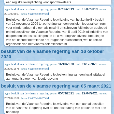
een registratieverplichting voor sportmakelaars
besluit van de vlaamse regering
07/06/2019
10/07/2019
type
prom.
pub.
numac
vlaamse overheid
2019030607
bron
Besluit van de Vlaamse Regering tot wijziging van het koninklijk besluit
van 12 november 2009 tot oprichting van een gesloten federaal centrum
voor minderjarigen die een als misdrijf omschreven feit hebben gepleegd
en het besluit van de Vlaamse Regering van 5 april 2019 tot inrichting van
de gemeenschapsinstellingen en tot uitvoering van diverse bepalingen
van het decreet betreffende het jeugddelinquentierecht, wat betreft de
organisatie van het Vlaams detentiecentrum
besluit van de vlaamse regering van 16 oktober
2020
besluit van de vlaamse regering
16/10/2020
11/12/2020
type
prom.
pub.
numac
vlaamse overheid
2020031676
bron
Besluit van de Vlaamse Regering tot toekenning van een kwaliteitslabel
aan organisatoren van kleuteropvang
besluit van de vlaamse regering van 05 maart 2021
besluit van de vlaamse regering
05/03/2021
29/04/2021
type
prom.
pub.
numac
vlaamse overheid
2021041306
bron
Besluit van de Vlaamse Regering tot wijziging van een aantal besluiten
van de Vlaamse Regering over de ondersteuning van personen met een
handicap