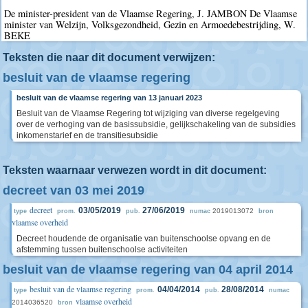
De minister-president van de Vlaamse Regering, J. JAMBON De Vlaamse
minister van Welzijn, Volksgezondheid, Gezin en Armoedebestrijding, W.
BEKE
Teksten die naar dit document verwijzen:
besluit van de vlaamse regering
besluit van de vlaamse regering van 13 januari 2023
Besluit van de Vlaamse Regering tot wijziging van diverse regelgeving
over de verhoging van de basissubsidie, gelijkschakeling van de subsidies
inkomenstarief en de transitiesubsidie
Teksten waarnaar verwezen wordt in dit document:
decreet van 03 mei 2019
decreet
03/05/2019
27/06/2019
2019013072
type
prom.
pub.
numac
bron
vlaamse overheid
Decreet houdende de organisatie van buitenschoolse opvang en de
afstemming tussen buitenschoolse activiteiten
besluit van de vlaamse regering van 04 april 2014
besluit van de vlaamse regering
04/04/2014
28/08/2014
type
prom.
pub.
numac
vlaamse overheid
2014036520
bron