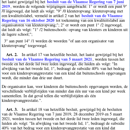
besluit van de Vlaamse Regering van 7 juni
het laatst gewijzigd bij het
2019
, worden de volgende wijzigingen aangebracht: 1° er wordt een punt 9°
/0 ingevoegd, dat luidt als volgt: "9° /0 kleuteropvang: kleuteropvang met
besluit van de Vlaamse
een kwaliteitslabel, vermeld in artikel 2 van het
Regering van 16 oktober 2020
tot toekenning van een kwaliteitslabel aan
organisatoren van kleuteropvang;"; 2° er wordt een punt 1° /2 ingevoegd,
dat luidt als volgt: "1° /2 buitenschools: opvang van kleuters en kinderen uit
de lagere school;";
3° aan punt 14° /1 worden de woorden "of aan een organisator van
kleuteropvang" toegevoegd.
Art. 2.
In artikel 17 van hetzelfde besluit, het laatst gewijzigd bij het
besluit van de Vlaamse Regering van 5 maart 2021
, worden tussen het
tweede en het derde lid twee leden ingevoegd, die luiden als volgt: "In
afwijking van het tweede lid, 1°, bedraagt de subsidie 40% van het bedrag
voor een kinderopvangprestatie van een kind dat buitenschools opgevangen
wordt, die minder dan drie uur duurt.
De organisator kan, voor kinderen die buitenschools opgevangen worden, de
verschillende verblijfstijden van minder dan één uur van een kind per week
samentellen. In dat geval tellen die verblijfstijden als één
kinderopvangprestatie.".
Art. 3.
In artikel 18 van hetzelfde besluit, gewijzigd bij de besluiten
van de Vlaamse Regering van 7 juni 2019, 28 december 2019 en 5 maart
2021, worden tussen het tweede en het derde lid twee leden ingevoegd, die
luiden als volgt: "In afwijking van het tweede lid, 1°, bedraagt de subsidie
40% van het bedrag voor een kinderopvangprestatie van een kind dat