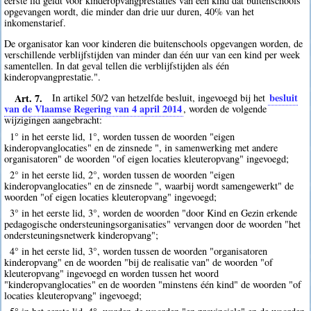
eerste lid geldt voor kinderopvangprestaties van een kind dat buitenschools
opgevangen wordt, die minder dan drie uur duren, 40% van het
inkomenstarief.
De organisator kan voor kinderen die buitenschools opgevangen worden, de
verschillende verblijfstijden van minder dan één uur van een kind per week
samentellen. In dat geval tellen die verblijfstijden als één
kinderopvangprestatie.".
Art. 7.
besluit
In artikel 50/2 van hetzelfde besluit, ingevoegd bij het
van de Vlaamse Regering van 4 april 2014
, worden de volgende
wijzigingen aangebracht:
1° in het eerste lid, 1°, worden tussen de woorden "eigen
kinderopvanglocaties" en de zinsnede ", in samenwerking met andere
organisatoren" de woorden "of eigen locaties kleuteropvang" ingevoegd;
2° in het eerste lid, 2°, worden tussen de woorden "eigen
kinderopvanglocaties" en de zinsnede ", waarbij wordt samengewerkt" de
woorden "of eigen locaties kleuteropvang" ingevoegd;
3° in het eerste lid, 3°, worden de woorden "door Kind en Gezin erkende
pedagogische ondersteuningsorganisaties" vervangen door de woorden "het
ondersteuningsnetwerk kinderopvang";
4° in het eerste lid, 3°, worden tussen de woorden "organisatoren
kinderopvang" en de woorden "bij de realisatie van" de woorden "of
kleuteropvang" ingevoegd en worden tussen het woord
"kinderopvanglocaties" en de woorden "minstens één kind" de woorden "of
locaties kleuteropvang" ingevoegd;