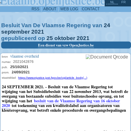
^
-
NL
FR
RSS
ABOUT
WEB LOG
CONTACT
Besluit Van De Vlaamse Regering van
24
september
2021
gepubliceerd op
25
oktober
2021
Een dienst van vzw OpenJustice.be
vlaamse overheid
bron
2021042876
numac
25/10/2021
pub.
24/09/2021
prom.
staatsblad
https://www.ejustice.just.fgov.be/cgi/article_body(...)
24 SEPTEMBER 2021. - Besluit van de Vlaamse Regering tot
wijziging van het Subsidiebesluit van 22 november 2013, wat betreft de
overgang van bestaande subsidies voor buitenschoolse opvang, en tot
wijziging van het
besluit van de Vlaamse Regering van 16 oktober
2020
tot toekenning van een kwaliteitslabel aan organisatoren van
kleuteropvang, wat betreft enkele procedurele en overgangsbepalingen