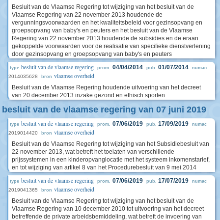
Besluit van de Vlaamse Regering tot wijziging van het besluit van de
Vlaamse Regering van 22 november 2013 houdende de
vergunningsvoorwaarden en het kwaliteitsbeleid voor gezinsopvang en
groepsopvang van baby's en peuters en het besluit van de Vlaamse
Regering van 22 november 2013 houdende de subsidies en de eraan
gekoppelde voorwaarden voor de realisatie van specifieke dienstverlening
door gezinsopvang en groepsopvang van baby's en peuters
besluit van de vlaamse regering
04/04/2014
01/07/2014
type
prom.
pub.
numac
vlaamse overheid
2014035628
bron
Besluit van de Vlaamse Regering houdende uitvoering van het decreet
van 20 december 2013 inzake gezond en ethisch sporten
besluit van de vlaamse regering van 07 juni 2019
besluit van de vlaamse regering
07/06/2019
17/09/2019
type
prom.
pub.
numac
vlaamse overheid
2019014420
bron
Besluit van de Vlaamse Regering tot wijziging van het Subsidiebesluit van
22 november 2013, wat betreft het toelaten van verschillende
prijssystemen in een kinderopvanglocatie met het systeem inkomenstarief,
en tot wijziging van artikel 8 van het Procedurebesluit van 9 mei 2014
besluit van de vlaamse regering
07/06/2019
17/07/2019
type
prom.
pub.
numac
vlaamse overheid
2019041365
bron
Besluit van de Vlaamse Regering tot wijziging van het besluit van de
Vlaamse Regering van 10 december 2010 tot uitvoering van het decreet
betreffende de private arbeidsbemiddeling, wat betreft de invoering van