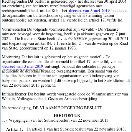
Rechtsgronden Dit besluit is gebaseerd op: - het decreet van 30 april 2004
tot oprichting van het intern verzelfstandigd agentschap met
decreet van 3 mei 2019
rechtspersoonlijkheid, artikel 8/1; - het
houdende
de organisatie van buitenschoolse opvang en de afstemming tussen
buitenschoolse activiteiten, artikel 11, vierde lid en artikel 17, vijfde lid.
Vormvereisten De volgende vormvereisten zijn vervuld: - De Vlaamse
minister, bevoegd voor de begroting, heeft zijn akkoord gegeven op 7 juni
2021. - De Raad van State heeft advies 69.699/1/V gegeven op 30 juli 2021,
met toepassing van artikel 84, § 1, eerste lid, 2°, van de wetten op de Raad
van State, gecoördineerd op 12 januari 1973.
Motivering Dit besluit is gebaseerd op het volgende motief: - De
organisator die een subsidie als vermeld in artikel 17, eerste lid, van het
decreet van 3 mei 2019
ontvangt, behoudt die subsidie in principe
gedurende de decretaal bepaalde overgangstermijn. Een aantal van die
subsidies behoren in feite toe aan organisatoren van kinderopvang van
baby's en peuters, en worden bij dit ontwerp bijgevolg in het Subsidiebesluit
van 22 november 2013 gebracht.
Initiatiefnemer Dit besluit wordt voorgesteld door de Vlaamse minister van
Welzijn, Volksgezondheid, Gezin en Armoedebestrijding.
Na beraadslaging, DE VLAAMSE REGERING BESLUIT:
HOOFDSTUK
1. - Wijzigingen van het Subsidiebesluit van 22 november 2013
Artikel 1.
In artikel 1 van het Subsidiebesluit van 22 november 2013,