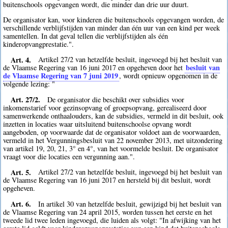
buitenschools opgevangen wordt, die minder dan drie uur duurt.
De organisator kan, voor kinderen die buitenschools opgevangen worden, de
verschillende verblijfstijden van minder dan één uur van een kind per week
samentellen. In dat geval tellen die verblijfstijden als één
kinderopvangprestatie.".
Art. 4.
Artikel 27/2 van hetzelfde besluit, ingevoegd bij het besluit van
besluit van
de Vlaamse Regering van 16 juni 2017 en opgeheven door het
de Vlaamse Regering van 7 juni 2019
, wordt opnieuw opgenomen in de
volgende lezing: "
Art. 27/2.
De organisator die beschikt over subsidies voor
inkomenstarief voor gezinsopvang of groepsopvang, gerealiseerd door
samenwerkende onthaalouders, kan de subsidies, vermeld in dit besluit, ook
inzetten in locaties waar uitsluitend buitenschoolse opvang wordt
aangeboden, op voorwaarde dat de organisator voldoet aan de voorwaarden,
vermeld in het Vergunningsbesluit van 22 november 2013, met uitzondering
van artikel 19, 20, 21, 3° en 4°, van het voormelde besluit. De organisator
vraagt voor die locaties een vergunning aan.".
Art. 5.
Artikel 27/2 van hetzelfde besluit, ingevoegd bij het besluit van
de Vlaamse Regering van 16 juni 2017 en hersteld bij dit besluit, wordt
opgeheven.
Art. 6.
In artikel 30 van hetzelfde besluit, gewijzigd bij het besluit van
de Vlaamse Regering van 24 april 2015, worden tussen het eerste en het
tweede lid twee leden ingevoegd, die luiden als volgt: "In afwijking van het