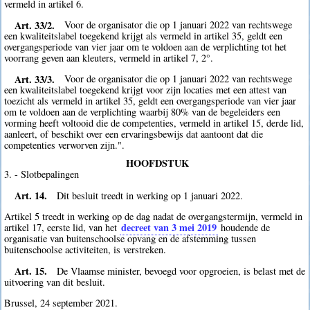
vermeld in artikel 6.
Art. 33/2.
Voor de organisator die op 1 januari 2022 van rechtswege
een kwaliteitslabel toegekend krijgt als vermeld in artikel 35, geldt een
overgangsperiode van vier jaar om te voldoen aan de verplichting tot het
voorrang geven aan kleuters, vermeld in artikel 7, 2°.
Art. 33/3.
Voor de organisator die op 1 januari 2022 van rechtswege
een kwaliteitslabel toegekend krijgt voor zijn locaties met een attest van
toezicht als vermeld in artikel 35, geldt een overgangsperiode van vier jaar
om te voldoen aan de verplichting waarbij 80% van de begeleiders een
vorming heeft voltooid die de competenties, vermeld in artikel 15, derde lid,
aanleert, of beschikt over een ervaringsbewijs dat aantoont dat die
competenties verworven zijn.".
HOOFDSTUK
3. - Slotbepalingen
Art. 14.
Dit besluit treedt in werking op 1 januari 2022.
Artikel 5 treedt in werking op de dag nadat de overgangstermijn, vermeld in
decreet van 3 mei 2019
artikel 17, eerste lid, van het
houdende de
organisatie van buitenschoolse opvang en de afstemming tussen
buitenschoolse activiteiten, is verstreken.
Art. 15.
De Vlaamse minister, bevoegd voor opgroeien, is belast met de
uitvoering van dit besluit.
Brussel, 24 september 2021.