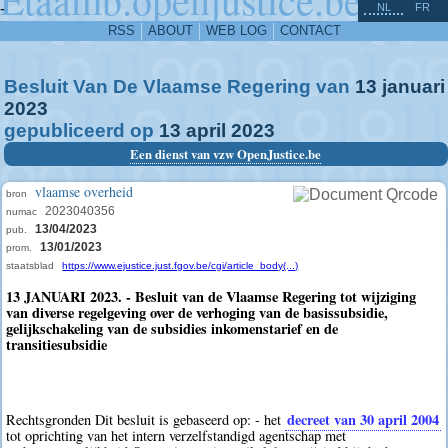
^
-
NL
FR
RSS
ABOUT
WEB LOG
CONTACT
Besluit Van De Vlaamse Regering van
13
januari
2023
gepubliceerd op
13
april
2023
Een dienst van vzw OpenJustice.be
vlaamse overheid
bron
2023040356
numac
13/04/2023
pub.
13/01/2023
prom.
staatsblad
https://www.ejustice.just.fgov.be/cgi/article_body(...)
13 JANUARI 2023. - Besluit van de Vlaamse Regering tot wijziging
van diverse regelgeving over de verhoging van de basissubsidie,
gelijkschakeling van de subsidies inkomenstarief en de
transitiesubsidie
decreet van 30 april 2004
Rechtsgronden Dit besluit is gebaseerd op: - het
tot oprichting van het intern verzelfstandigd agentschap met