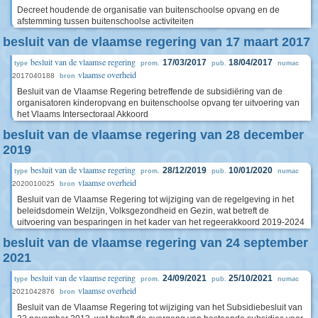
Decreet houdende de organisatie van buitenschoolse opvang en de
afstemming tussen buitenschoolse activiteiten
besluit van de vlaamse regering van 17 maart 2017
besluit van de vlaamse regering
17/03/2017
18/04/2017
type
prom.
pub.
numac
vlaamse overheid
2017040188
bron
Besluit van de Vlaamse Regering betreffende de subsidiëring van de
organisatoren kinderopvang en buitenschoolse opvang ter uitvoering van
het Vlaams Intersectoraal Akkoord
besluit van de vlaamse regering van 28 december
2019
besluit van de vlaamse regering
28/12/2019
10/01/2020
type
prom.
pub.
numac
vlaamse overheid
2020010025
bron
Besluit van de Vlaamse Regering tot wijziging van de regelgeving in het
beleidsdomein Welzijn, Volksgezondheid en Gezin, wat betreft de
uitvoering van besparingen in het kader van het regeerakkoord 2019-2024
besluit van de vlaamse regering van 24 september
2021
besluit van de vlaamse regering
24/09/2021
25/10/2021
type
prom.
pub.
numac
vlaamse overheid
2021042876
bron
Besluit van de Vlaamse Regering tot wijziging van het Subsidiebesluit van