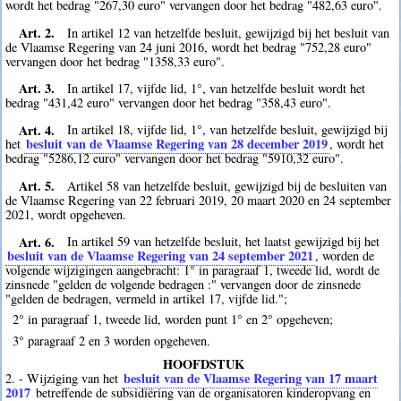
wordt het bedrag "267,30 euro" vervangen door het bedrag "482,63 euro".
Art. 2.
In artikel 12 van hetzelfde besluit, gewijzigd bij het besluit van
de Vlaamse Regering van 24 juni 2016, wordt het bedrag "752,28 euro"
vervangen door het bedrag "1358,33 euro".
Art. 3.
In artikel 17, vijfde lid, 1°, van hetzelfde besluit wordt het
bedrag "431,42 euro" vervangen door het bedrag "358,43 euro".
Art. 4.
In artikel 18, vijfde lid, 1°, van hetzelfde besluit, gewijzigd bij
besluit van de Vlaamse Regering van 28 december 2019
het
, wordt het
bedrag "5286,12 euro" vervangen door het bedrag "5910,32 euro".
Art. 5.
Artikel 58 van hetzelfde besluit, gewijzigd bij de besluiten van
de Vlaamse Regering van 22 februari 2019, 20 maart 2020 en 24 september
2021, wordt opgeheven.
Art. 6.
In artikel 59 van hetzelfde besluit, het laatst gewijzigd bij het
besluit van de Vlaamse Regering van 24 september 2021
, worden de
volgende wijzigingen aangebracht: 1° in paragraaf 1, tweede lid, wordt de
zinsnede "gelden de volgende bedragen :" vervangen door de zinsnede
"gelden de bedragen, vermeld in artikel 17, vijfde lid.";
2° in paragraaf 1, tweede lid, worden punt 1° en 2° opgeheven;
3° paragraaf 2 en 3 worden opgeheven.
HOOFDSTUK
besluit van de Vlaamse Regering van 17 maart
2. - Wijziging van het
2017
betreffende de subsidiëring van de organisatoren kinderopvang en