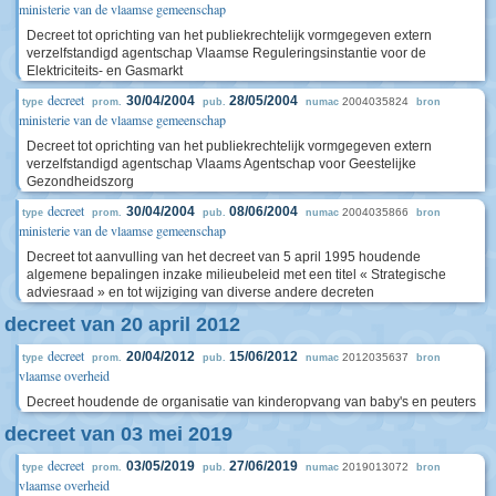
ministerie van de vlaamse gemeenschap
Decreet tot oprichting van het publiekrechtelijk vormgegeven extern
verzelfstandigd agentschap Vlaamse Reguleringsinstantie voor de
Elektriciteits- en Gasmarkt
decreet
30/04/2004
28/05/2004
2004035824
type
prom.
pub.
numac
bron
ministerie van de vlaamse gemeenschap
Decreet tot oprichting van het publiekrechtelijk vormgegeven extern
verzelfstandigd agentschap Vlaams Agentschap voor Geestelijke
Gezondheidszorg
decreet
30/04/2004
08/06/2004
2004035866
type
prom.
pub.
numac
bron
ministerie van de vlaamse gemeenschap
Decreet tot aanvulling van het decreet van 5 april 1995 houdende
algemene bepalingen inzake milieubeleid met een titel « Strategische
adviesraad » en tot wijziging van diverse andere decreten
decreet van 20 april 2012
decreet
20/04/2012
15/06/2012
2012035637
type
prom.
pub.
numac
bron
vlaamse overheid
Decreet houdende de organisatie van kinderopvang van baby's en peuters
decreet van 03 mei 2019
decreet
03/05/2019
27/06/2019
2019013072
type
prom.
pub.
numac
bron
vlaamse overheid