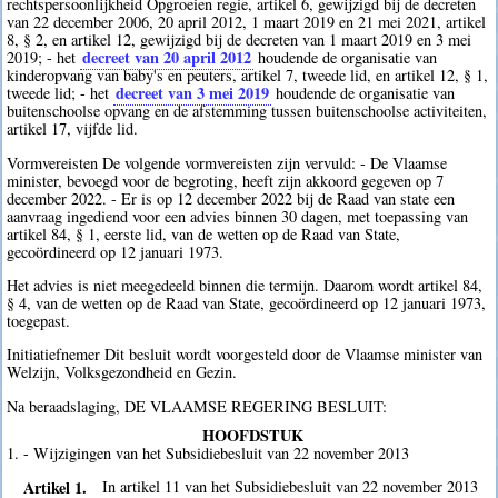
rechtspersoonlijkheid Opgroeien regie, artikel 6, gewijzigd bij de decreten
van 22 december 2006, 20 april 2012, 1 maart 2019 en 21 mei 2021, artikel
8, § 2, en artikel 12, gewijzigd bij de decreten van 1 maart 2019 en 3 mei
decreet van 20 april 2012
2019; - het
houdende de organisatie van
kinderopvang van baby's en peuters, artikel 7, tweede lid, en artikel 12, § 1,
decreet van 3 mei 2019
tweede lid; - het
houdende de organisatie van
buitenschoolse opvang en de afstemming tussen buitenschoolse activiteiten,
artikel 17, vijfde lid.
Vormvereisten De volgende vormvereisten zijn vervuld: - De Vlaamse
minister, bevoegd voor de begroting, heeft zijn akkoord gegeven op 7
december 2022. - Er is op 12 december 2022 bij de Raad van state een
aanvraag ingediend voor een advies binnen 30 dagen, met toepassing van
artikel 84, § 1, eerste lid, van de wetten op de Raad van State,
gecoördineerd op 12 januari 1973.
Het advies is niet meegedeeld binnen die termijn. Daarom wordt artikel 84,
§ 4, van de wetten op de Raad van State, gecoördineerd op 12 januari 1973,
toegepast.
Initiatiefnemer Dit besluit wordt voorgesteld door de Vlaamse minister van
Welzijn, Volksgezondheid en Gezin.
Na beraadslaging, DE VLAAMSE REGERING BESLUIT:
HOOFDSTUK
1. - Wijzigingen van het Subsidiebesluit van 22 november 2013
Artikel 1.
In artikel 11 van het Subsidiebesluit van 22 november 2013