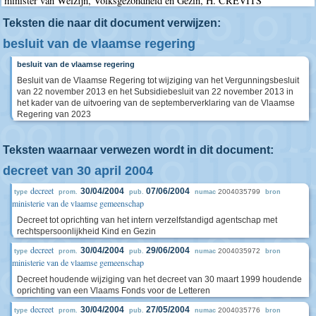
minister van Welzijn, Volksgezondheid en Gezin, H. CREVITS
Teksten die naar dit document verwijzen:
besluit van de vlaamse regering
besluit van de vlaamse regering
Besluit van de Vlaamse Regering tot wijziging van het Vergunningsbesluit
van 22 november 2013 en het Subsidiebesluit van 22 november 2013 in
het kader van de uitvoering van de septemberverklaring van de Vlaamse
Regering van 2023
Teksten waarnaar verwezen wordt in dit document:
decreet van 30 april 2004
decreet
30/04/2004
07/06/2004
2004035799
type
prom.
pub.
numac
bron
ministerie van de vlaamse gemeenschap
Decreet tot oprichting van het intern verzelfstandigd agentschap met
rechtspersoonlijkheid Kind en Gezin
decreet
30/04/2004
29/06/2004
2004035972
type
prom.
pub.
numac
bron
ministerie van de vlaamse gemeenschap
Decreet houdende wijziging van het decreet van 30 maart 1999 houdende
oprichting van een Vlaams Fonds voor de Letteren
decreet
30/04/2004
27/05/2004
2004035776
type
prom.
pub.
numac
bron