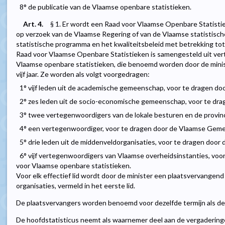
8° de publicatie van de Vlaamse openbare statistieken.
Art. 4.
§ 1. Er wordt een Raad voor Vlaamse Openbare Statistieke
op verzoek van de Vlaamse Regering of van de Vlaamse statistische
statistische programma en het kwaliteitsbeleid met betrekking tot
Raad voor Vlaamse Openbare Statistieken is samengesteld uit ve
Vlaamse openbare statistieken, die benoemd worden door de minis
vijf jaar. Ze worden als volgt voorgedragen:
1° vijf leden uit de academische gemeenschap, voor te dragen d
2° zes leden uit de socio-economische gemeenschap, voor te dra
3° twee vertegenwoordigers van de lokale besturen en de provin
4° een vertegenwoordiger, voor te dragen door de Vlaamse Ge
5° drie leden uit de middenveldorganisaties, voor te dragen door
6° vijf vertegenwoordigers van Vlaamse overheidsinstanties, voo
voor Vlaamse openbare statistieken.
Voor elk effectief lid wordt door de minister een plaatsvervangen
organisaties, vermeld in het eerste lid.
De plaatsvervangers worden benoemd voor dezelfde termijn als de 
De hoofdstatisticus neemt als waarnemer deel aan de vergaderin