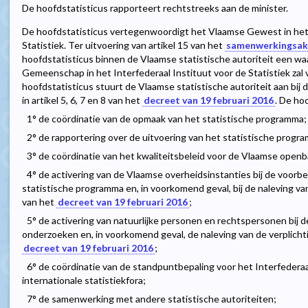
De hoofdstatisticus rapporteert rechtstreeks aan de minister.
De hoofdstatisticus vertegenwoordigt het Vlaamse Gewest in het 
Statistiek. Ter uitvoering van artikel 15 van het
samenwerkingsakk
hoofdstatisticus binnen de Vlaamse statistische autoriteit een w
Gemeenschap in het Interfederaal Instituut voor de Statistiek zal
hoofdstatisticus stuurt de Vlaamse statistische autoriteit aan bij
in artikel 5, 6, 7 en 8 van het
decreet van 19 februari 2016
. De ho
1° de coördinatie van de opmaak van het statistische programma;
2° de rapportering over de uitvoering van het statistische progr
3° de coördinatie van het kwaliteitsbeleid voor de Vlaamse openb
4° de activering van de Vlaamse overheidsinstanties bij de voorbe
statistische programma en, in voorkomend geval, bij de naleving van d
van het
decreet van 19 februari 2016
;
5° de activering van natuurlijke personen en rechtspersonen bij 
onderzoeken en, in voorkomend geval, de naleving van de verplichting
decreet van 19 februari 2016
;
6° de coördinatie van de standpuntbepaling voor het Interfederaal
internationale statistiekfora;
7° de samenwerking met andere statistische autoriteiten;