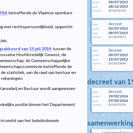
03/07/2015
prom.
28/12/2015
pub.
2015036536
numac
2016
betreffende de Vlaamse openbare
decreet
type
ing met rechtspersoonlijkheid, opgericht
03/07/2015
prom.
09/07/2015
pub.
2015035875
numac
tiek;
sakkoord van 15 juli 2014
tussen de
decreet
type
russelse Hoofdstedelijk Gewest, de
03/07/2015
prom.
15/07/2015
pub.
Gemeenschap, de Gemeenschappelijke
2015035896
numac
emeenschapscommissie betreffende de
 de statistiek, van de raad van bestuur en
 rekeningen.
decreet van 1
 Kanselarij en Bestuur wordt aangewezen
decreet
type
19/02/2016
prom.
07/03/2016
pub.
ankelijke positie binnen het Departement
2016035236
numac
entcomité van het beleidsdomein
samenwerkings
samenwerkingsa