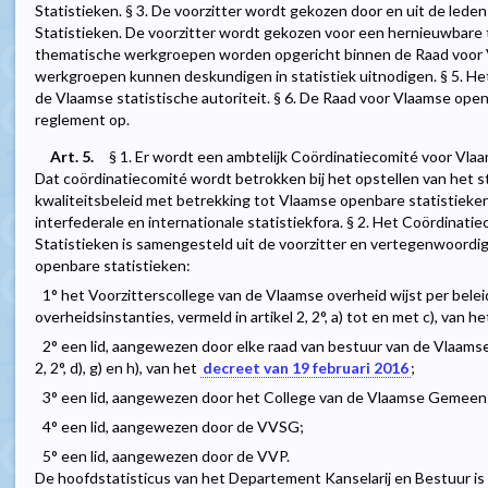
Statistieken. § 3. De voorzitter wordt gekozen door en uit de le
Statistieken. De voorzitter wordt gekozen voor een hernieuwbare ter
thematische werkgroepen worden opgericht binnen de Raad voor 
werkgroepen kunnen deskundigen in statistiek uitnodigen. § 5. H
de Vlaamse statistische autoriteit. § 6. De Raad voor Vlaamse open
reglement op.
Art. 5.
§ 1. Er wordt een ambtelijk Coördinatiecomité voor Vla
Dat coördinatiecomité wordt betrokken bij het opstellen van het s
kwaliteitsbeleid met betrekking tot Vlaamse openbare statistieke
interfederale en internationale statistiekfora. § 2. Het Coördina
Statistieken is samengesteld uit de voorzitter en vertegenwoord
openbare statistieken:
1° het Voorzitterscollege van de Vlaamse overheid wijst per bele
overheidsinstanties, vermeld in artikel 2, 2°, a) tot en met c), van h
2° een lid, aangewezen door elke raad van bestuur van de Vlaamse 
2, 2°, d), g) en h), van het
decreet van 19 februari 2016
;
3° een lid, aangewezen door het College van de Vlaamse Gemee
4° een lid, aangewezen door de VVSG;
5° een lid, aangewezen door de VVP.
De hoofdstatisticus van het Departement Kanselarij en Bestuur is