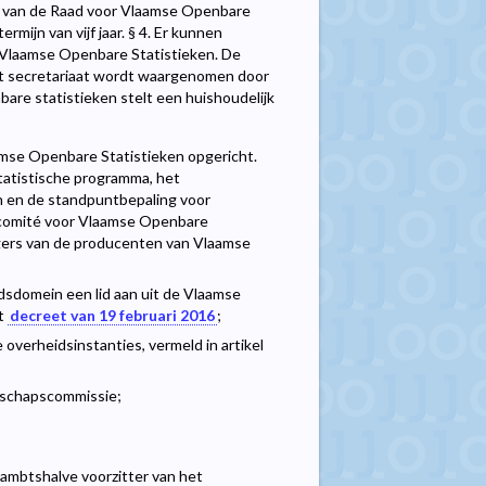
den van de Raad voor Vlaamse Openbare
mijn van vijf jaar. § 4. Er kunnen
Vlaamse Openbare Statistieken. De
et secretariaat wordt waargenomen door
bare statistieken stelt een huishoudelijk
amse Openbare Statistieken opgericht.
tatistische programma, het
n en de standpuntbepaling voor
tiecomité voor Vlaamse Openbare
igers van de producenten van Vlaamse
idsdomein een lid aan uit de Vlaamse
et
decreet van 19 februari 2016
;
overheidsinstanties, vermeld in artikel
nschapscommissie;
 ambtshalve voorzitter van het