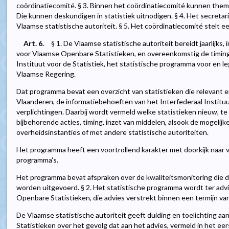
coördinatiecomité. § 3. Binnen het coördinatiecomité kunnen th
Die kunnen deskundigen in statistiek uitnodigen. § 4. Het secret
Vlaamse statistische autoriteit. § 5. Het coördinatiecomité stelt e
Art. 6.
§ 1. De Vlaamse statistische autoriteit bereidt jaarlijks
voor Vlaamse Openbare Statistieken, en overeenkomstig de timing 
Instituut voor de Statistiek, het statistische programma voor en l
Vlaamse Regering.
Dat programma bevat een overzicht van statistieken die relevant en
Vlaanderen, de informatiebehoeften van het Interfederaal Instituut
verplichtingen. Daarbij wordt vermeld welke statistieken nieuw, te 
bijbehorende acties, timing, inzet van middelen, alsook de mogel
overheidsinstanties of met andere statistische autoriteiten.
Het programma heeft een voortrollend karakter met doorkijk naar v
programma's.
Het programma bevat afspraken over de kwaliteitsmonitoring die do
worden uitgevoerd. § 2. Het statistische programma wordt ter ad
Openbare Statistieken, die advies verstrekt binnen een termijn va
De Vlaamse statistische autoriteit geeft duiding en toelichting 
Statistieken over het gevolg dat aan het advies, vermeld in het eers