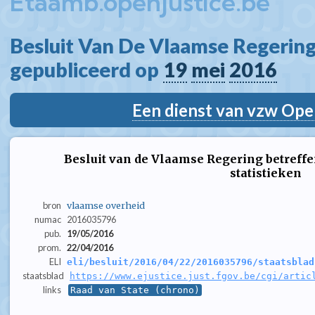
Etaamb.openjustice.be
Besluit Van De Vlaamse Regering
gepubliceerd op 
19
mei
2016
Een dienst van vzw Ope
Besluit van de Vlaamse Regering betreff
statistieken
bron
vlaamse overheid
numac
2016035796
pub.
19/05/2016
prom.
22/04/2016
ELI
eli/besluit/2016/04/22/2016035796/staatsblad
staatsblad
https://www.ejustice.just.fgov.be/cgi/artic
links
Raad van State (chrono)