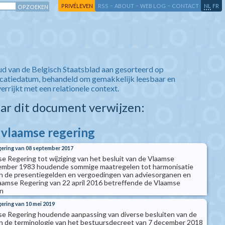
-
-
-
-
PRIVÉLEVEN
RSS
ABOUT
WEB LOG
CONTACT
NL
FR
ud van de Belgisch Staatsblad aan gesorteerd op
icatiedatum, behandeld om gemakkelijk leesbaar en
verrijkt met een relationele context.
aar dit document verwijzen:
e vlaamse regering
gering van 08 september 2017
se Regering tot wijziging van het besluit van de Vlaamse
ember 1983 houdende sommige maatregelen tot harmonisatie
an de presentiegelden en vergoedingen van adviesorganen en
laamse Regering van 22 april 2016 betreffende de Vlaamse
en
gering van 10 mei 2019
se Regering houdende aanpassing van diverse besluiten van de
n de terminologie van het bestuursdecreet van 7 december 2018