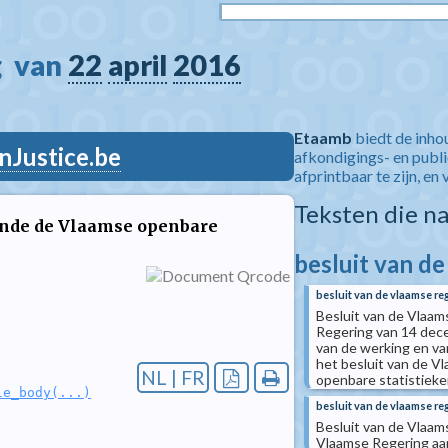
  van 
22
april
2016
Etaamb
biedt de inho
nJustice.be
afkondigings- en publ
afprintbaar te zijn, en 
Teksten die n
ende de Vlaamse openbare
besluit van d
besluit van de vlaamse re
Besluit van de Vlaam
Regering van 14 dec
van de werking en v
het besluit van de V
NL | FR
openbare statistiek
le_body(...)
besluit van de vlaamse re
Besluit van de Vlaam
Vlaamse Regering aa