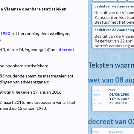
besluit van de vlaamse re
 de Vlaamse openbare statistieken
Besluit van de Vlaam
Kanselarij en Bestuu
Bestuur met het bel
besluit van de vlaamse re
 1980
tot hervorming der instellingen,
Besluit van de Vlaam
;
Regering van 22 apri
betreft aanpassing aa
l 3, derde lid, ingevoegd bij het
decreet
Teksten waarn
se openbare statistieken;
1983 houdende sommige maatregelen tot
wet van 08 a
dingen van adviesorganen;
wet
type
groting, gegeven 19 januari 2016;
08/08/1980
prom.
11/12/2007
pub.
2 maart 2016, met toepassing van artikel
2007000980
numac
ineerd op 12 januari 1973;
decreet van 03
decreet
type