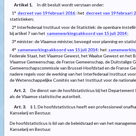
Artikel 1.
In dit besluit wordt verstaan onder:
1°
decreet van 19 februari 2016
: het
decreet van 19 februari 
statistieken;
2° Interfederaal Instituut voor de Statistiek: de openbare instell
bij artikel 7 van het
samenwerkingsakkoord van 15 juli 2014
;
3° minister: de Vlaamse minister, bevoegd voor planning en statis
4°
samenwerkingsakkoord van 15 juli 2014
: het
samenwerking
Federale Staat, het Vlaamse Gewest, het Waalse Gewest en het B
Vlaamse Gemeenschap, de Franse Gemeenschap, de Duitstalige 
Gemeenschapscommissie van Brussel-Hoofdstad en de Franse G
nadere regels voor de werking van het Interfederaal Instituut voor
de Wetenschappelijke Comités van het Instituut voor de nationale
Art. 2.
De dienst van de hoofdstatisticus bij het Departement
als de Vlaamse statistische autoriteit.
Art. 3.
§ 1. De hoofdstatisticus heeft een professioneel onafh
Kanselarij en Bestuur.
De hoofdstatisticus is lid van de beleidsraad en van het managem
Kanselarij en Bestuur.