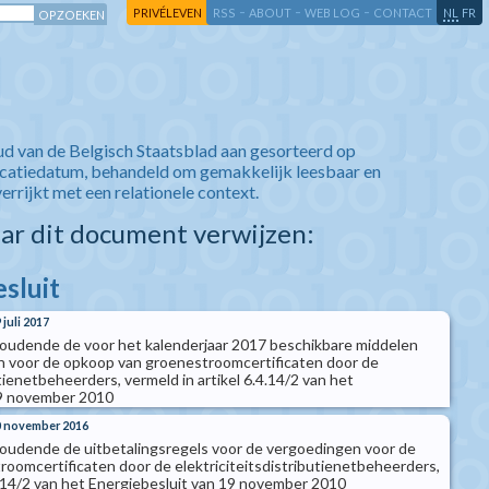
-
-
-
-
PRIVÉLEVEN
RSS
ABOUT
WEB LOG
CONTACT
NL
FR
ud van de Belgisch Staatsblad aan gesorteerd op
icatiedatum, behandeld om gemakkelijk leesbaar en
verrijkt met een relationele context.
aar dit document verwijzen:
esluit
 juli 2017
 houdende de voor het kalenderjaar 2017 beschikbare middelen
n voor de opkoop van groenestroomcertificaten door de
utienetbeheerders, vermeld in artikel 6.4.14/2 van het
19 november 2010
30 november 2016
 houdende de uitbetalingsregels voor de vergoedingen voor de
oomcertificaten door de elektriciteitsdistributienetbeheerders,
.4.14/2 van het Energiebesluit van 19 november 2010