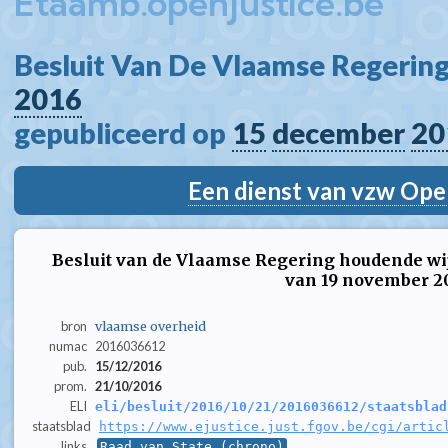
Etaamb.openjustice.be
Besluit Van De Vlaamse Regering
2016
gepubliceerd op 
15
december
20
Een dienst van vzw Ope
Besluit van de Vlaamse Regering houdende wij
van 19 november 2
bron
vlaamse overheid
numac
2016036612
pub.
15/12/2016
prom.
21/10/2016
ELI
eli/besluit/2016/10/21/2016036612/staatsblad
staatsblad
https://www.ejustice.just.fgov.be/cgi/artic
links
Raad van State (chrono)