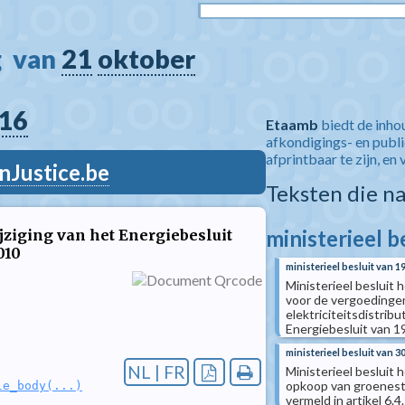
  van 
21
oktober
16
Etaamb
biedt de inho
afkondigings- en publ
afprintbaar te zijn, en 
nJustice.be
Teksten die n
ministerieel b
ziging van het Energiebesluit
010
ministerieel besluit van 19
Ministerieel besluit
voor de vergoedinge
elektriciteitsdistrib
Energiebesluit van 
ministerieel besluit van 
NL | FR
Ministerieel besluit
opkoop van groenestr
le_body(...)
vermeld in artikel 6