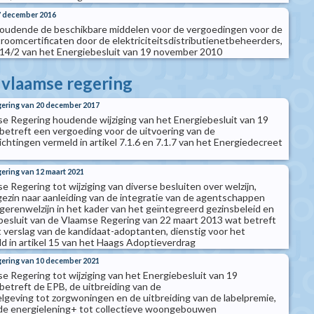
17 december 2016
 houdende de beschikbare middelen voor de vergoedingen voor de
oomcertificaten door de elektriciteitsdistributienetbeheerders,
.4.14/2 van het Energiebesluit van 19 november 2010
e vlaamse regering
gering van 20 december 2017
se Regering houdende wijziging van het Energiebesluit van 19
etreft een vergoeding voor de uitvoering van de
chtingen vermeld in artikel 7.1.6 en 7.1.7 van het Energiedecreet
gering van 12 maart 2021
e Regering tot wijziging van diverse besluiten over welzijn,
ezin naar aanleiding van de integratie van de agentschappen
gerenwelzijn in het kader van het geïntegreerd gezinsbeleid en
t besluit van de Vlaamse Regering van 22 maart 2013 wat betreft
t verslag van de kandidaat-adoptanten, dienstig voor het
d in artikel 15 van het Haags Adoptieverdrag
gering van 10 december 2021
e Regering tot wijziging van het Energiebesluit van 19
etreft de EPB, de uitbreiding van de
lgeving tot zorgwoningen en de uitbreiding van de labelpremie,
 de energielening+ tot collectieve woongebouwen