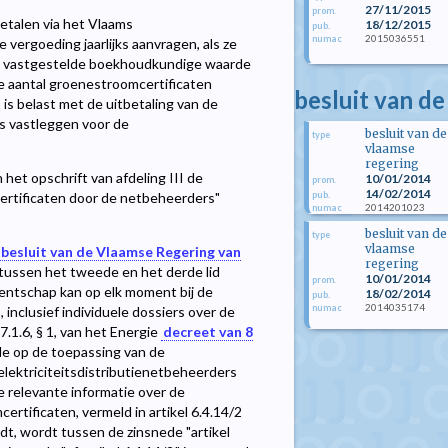
27/11/2015
prom.
etalen via het Vlaams
18/12/2015
pub.
2015036551
numac
 vergoeding jaarlijks aanvragen, als ze
de vastgestelde boekhoudkundige waarde
e aantal groenestroomcertificaten
besluit van de
is belast met de uitbetaling van de
ls vastleggen voor de
besluit van de
type
vlaamse
regering
 het opschrift van afdeling III de
10/01/2014
prom.
14/02/2014
pub.
rtificaten door de netbeheerders"
2014201023
numac
besluit van de
type
vlaamse
besluit van de Vlaamse Regering van
regering
 tussen het tweede en het derde lid
10/01/2014
prom.
gentschap kan op elk moment bij de
18/02/2014
pub.
2014035174
numac
 inclusief individuele dossiers over de
.1.6, § 1, van het Energie
decreet van 8
ole op de toepassing van de
 elektriciteitsdistributienetbeheerders
 relevante informatie over de
tificaten, vermeld in artikel 6.4.14/2
wordt, wordt tussen de zinsnede "artikel