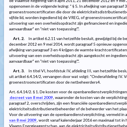
de Vlaamse Regering van 8 april 2011, 21 december 2012 en 9 mei
opgenomen in de volgende lezing: " § 5. In afwijking van paragraaf 3
groenestroomcertificaten die door de elektriciteitsdistributienetbe
vijfde lid, worden ingediend bij de VREG, of groenestroomcertific
uitvoering van een overheidsopdracht zijn gefinancieerd en ingedi
aanvaardbaar" en "niet van toepassing".".
Art. 2.
In artikel 6.2.11 van hetzelfde besluit, gewijzigd bij de
december 2012 en 9 mei 2014, wordt paragraaf 5 opnieuw opgenomen
afwijking van paragraaf 3 en 4 krijgen de warmte-krachtcertificat
uitvoering van een overheidsopdracht zijn aangekocht en ingediend
aanvaardbaar" en "niet van toepassing".".
Art. 3.
In titel VI, hoofdstuk IV, afdeling III, van hetzelfde bes
uit artikel 6.4.14/2, vervangen door wat volgt: "Onderafdeling IV.
groenestroomcertificaten door de netbeheerders4.
Art. 6.4.14/2. § 1. De kosten voor de openbaredienstverplichtingen,
decreet van 8 mei 2009
, waaronder de kosten van de verplichtin
paragraaf 2, overschrijden, zijn een financiële openbaredienstverpl
elektriciteitsdistributienetbeheerder of de beheerder van het plaats
Voor de uitvoering van de openbaredienstverplichting, vermeld in ar
van 8 mei 2009
, wordt vanaf kalenderjaar 2016 en maximaal tot in 
Vlaams Energieagentschap, aan de elektriciteitsdistributienetbe