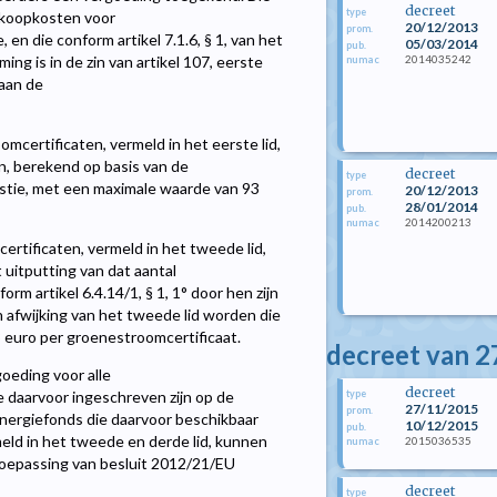
decreet
type
pkoopkosten voor
20/12/2013
prom.
n die conform artikel 7.1.6, § 1, van het
05/03/2014
pub.
2014035242
g is in de zin van artikel 107, eerste
numac
 aan de
mcertificaten, vermeld in het eerste lid,
en, berekend op basis van de
decreet
type
tie, met een maximale waarde van 93
20/12/2013
prom.
28/01/2014
pub.
2014200213
numac
ertificaten, vermeld in het tweede lid,
 uitputting van dat aantal
rm artikel 6.4.14/1, § 1, 1° door hen zijn
n afwijking van het tweede lid worden die
euro per groenestroomcertificaat.
decreet van 
goeding voor alle
decreet
type
e daarvoor ingeschreven zijn op de
27/11/2015
prom.
Energiefonds die daarvoor beschikbaar
10/12/2015
pub.
meld in het tweede en derde lid, kunnen
2015036535
numac
 toepassing van besluit 2012/21/EU
decreet
type