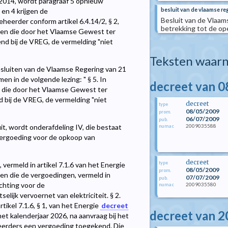
 2014, wordt paragraaf 5 opnieuw
besluit van de vlaamse reg
 en 4 krijgen de
Besluit van de Vlaam
heerder conform artikel 6.4.14/2, § 2,
betrekking tot de op
aten die door het Vlaamse Gewest ter
end bij de VREG, de vermelding "niet
Teksten waarn
 besluiten van de Vlaamse Regering van 21
 in de volgende lezing: " § 5. In
decreet van 0
en die door het Vlaamse Gewest ter
 bij de VREG, de vermelding "niet
decreet
type
08/05/2009
prom.
06/07/2009
pub.
2009035588
luit, wordt onderafdeling IV, die bestaat
numac
 Vergoeding voor de opkoop van
decreet
type
 vermeld in artikel 7.1.6 van het Energie
08/05/2009
prom.
gen die de vergoedingen, vermeld in
07/07/2009
pub.
ichting voor de
2009035580
numac
elijk vervoernet van elektriciteit. § 2.
tikel 7.1.6, § 1, van het Energie
decreet
decreet van 
het kalenderjaar 2026, na aanvraag bij het
heerders een vergoeding toegekend. Die