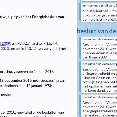
ministerieel besluit van 
Ministerieel besluit
opkoop van groenestr
wijziging van het Energiebesluit van
vermeld in artikel 6
besluit van d
besluit van de vlaamse re
i 2009
, artikel 7.1.4, artikel 7.1.5, § 4,
Besluit van de Vlaam
 2013
, en artikel 13.1.1, vervangen bij het
november 2010, wat b
openbaredienstverpli
van 8 mei 2009
besluit van de vlaamse re
Besluit van de Vlaams
groting, gegeven op 14 juni 2016;
volksgezondheid en g
Kind en Gezin en Jon
p 19 september 2016, met toepassing van
tot wijziging van he
 gecoördineerd op 12 januari 1973;
het opstellen van he
herkomstland, vermel
nergie;
besluit van de vlaamse re
Besluit van de Vlaams
november 2010, wat b
energieprestatierege
ber 2010, gewijzigd bij de besluiten van
de rentesubsidie en