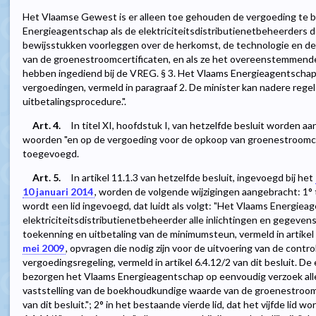
Het Vlaamse Gewest is er alleen toe gehouden de vergoeding te b
Energieagentschap als de elektriciteitsdistributienetbeheerders de
bewijsstukken voorleggen over de herkomst, de technologie en 
van de groenestroomcertificaten, en als ze het overeenstemmend
hebben ingediend bij de VREG. § 3. Het Vlaams Energieagentschap 
vergoedingen, vermeld in paragraaf 2. De minister kan nadere rege
uitbetalingsprocedure.".
Art. 4.
In titel XI, hoofdstuk I, van hetzelfde besluit worden aan
woorden "en op de vergoeding voor de opkoop van groenestroomce
toegevoegd.
Art. 5.
In artikel 11.1.3 van hetzelfde besluit, ingevoegd bij het
10 januari 2014
, worden de volgende wijzigingen aangebracht: 1°
wordt een lid ingevoegd, dat luidt als volgt: "Het Vlaams Energiea
elektriciteitsdistributienetbeheerder alle inlichtingen en gegevens,
toekenning en uitbetaling van de minimumsteun, vermeld in artikel 7
mei 2009
, opvragen die nodig zijn voor de uitvoering van de contr
vergoedingsregeling, vermeld in artikel 6.4.12/2 van dit besluit. De
bezorgen het Vlaams Energieagentschap op eenvoudig verzoek alle
vaststelling van de boekhoudkundige waarde van de groenestroomcer
van dit besluit."; 2° in het bestaande vierde lid, dat het vijfde lid 