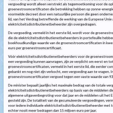
vergoeding wordt alleen verstrekt als tegemoetkoming voor de o
groenestroomcertificaten die betrekking hebben op zonne-energie, e
voormelde decreet door een natuurlijke persoon die geen ondernemin
lid, van het Verdrag betreffende de werking van de Europese Unie
elektriciteitsdistributienetbeheerder zijn overgedragen.
De vergoeding, vermeld in het eerste lid, wordt voor de groenestroo
die de elektriciteitsdistributienetbeheerders in portefeuille hebb
boekhoudkundige waarde van de groenestroomcertificaten in kwes
euro per groenestroomcertificaat.
Vóór elektriciteitsdistributienetbeheerders voor de groenestroomc
een vergoeding kunnen aanvragen, zijn ze verplicht om eerst en tot
groenestroomcertificaten, vermeld in het eerste lid, die eerder confo
gebankt en nog niet zijn verkocht, een vergoeding aan te vragen. I
groenestroomcertificaten vergoed tegen een vaste waarde van 93 
De minister bepaalt jaarlijks het maximale bedrag van de totale ver
elektriciteitsdistributienetbeheerders op basis van de middelen di
algemene uitgavenbegroting voor dat jaar en de middelen uit het 
gesteld zijn. De totaliteit van de gecumuleerde vergoedingen, ver
voor iedere individuele elektriciteitsdistributienetbeheerder met
echter nooit meer bedragen dan 15 miljoen euro per jaar.