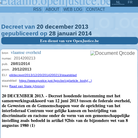
^
-
NL
FR
RSS
ABOUT
WEB LOG
CONTACT
Decreet van
20
december
2013
gepubliceerd op
28
januari
2014
Een dienst van vzw OpenJustice.be
vlaamse overheid
bron
2014200213
numac
28/01/2014
pub.
20/12/2013
prom.
ELI
eli/decreet/2013/12/20/2014200213/staatsblad
staatsblad
https://www.ejustice.just.fgov.be/cgi/article_body(...)
links
Raad van State (chrono)
20 DECEMBER 2013. - Decreet houdende instemming met het
samenwerkingsakkoord van 12 juni 2013 tussen de federale overheid,
de Gewesten en de Gemeenschappen voor de oprichting van het
interfederaal Centrum voor gelijke kansen en bestrijding van
discriminatie en racisme onder de vorm van een gemeenschappelijke
instelling zoals bedoeld in artikel 92bis van de bijzondere wet van 8
augustus 1980 (1)