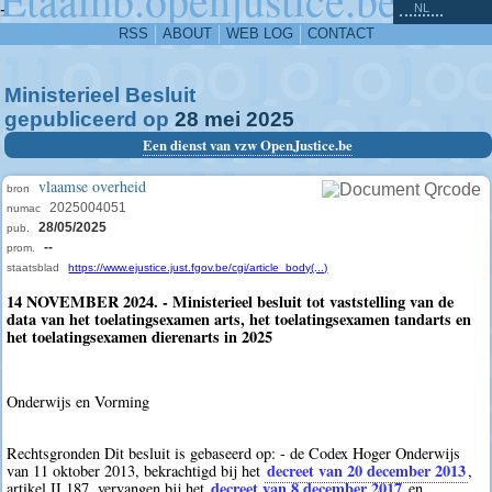
^
-
NL
RSS
ABOUT
WEB LOG
CONTACT
Ministerieel Besluit
gepubliceerd op
28
mei
2025
Een dienst van vzw OpenJustice.be
vlaamse overheid
bron
2025004051
numac
28/05/2025
pub.
--
prom.
staatsblad
https://www.ejustice.just.fgov.be/cgi/article_body(...)
14 NOVEMBER 2024. - Ministerieel besluit tot vaststelling van de
data van het toelatingsexamen arts, het toelatingsexamen tandarts en
het toelatingsexamen dierenarts in 2025
Onderwijs en Vorming
Rechtsgronden Dit besluit is gebaseerd op: - de Codex Hoger Onderwijs
decreet van 20 december 2013
van 11 oktober 2013, bekrachtigd bij het
,
decreet van 8 december 2017
artikel II.187, vervangen bij het
en