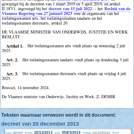
gewijzigd bij de decreten van 1 maart 2019 en 5 april 2019, en artikel
decreet van 15 juli 2022
Besluit van de
II.187/1, ingevoegd bij het
; - het
Vlaamse Regering van 27 januari 2023
over de organisatie van het
toelatingsexamen arts, het toelatingsexamen tandarts en het
toelatingsexamen dierenarts, artikel 20.
DE VLAAMSE MINISTER VAN ONDERWIJS, JUSTITIE EN WERK
BESLUIT:
Artikel 1.
Het toelatingsexamen arts vindt plaats op woensdag 2 juli
2025.
Art. 2.
Het toelatingsexamen tandarts vindt plaats op donderdag 3 juli
2025.
Art. 3.
Het toelatingsexamen dierenarts vindt plaats op vrijdag 4 juli
2025.
Brussel, 14 november 2024.
De Vlaamse minister van Onderwijs, Justitie en Werk, Z. DEMIR
Teksten waarnaar verwezen wordt in dit document:
decreet van 20 december 2013
decreet
20/12/2013
05/03/2014
2014035242
type
prom.
pub.
numac
bron