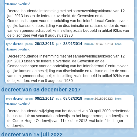
vlaamse overheid
Decreet houdende instemming met het samenwerkingsakkoord van 12
juni 2013 tussen de federale overheid, de Gewesten en de
Gemeenschappen voor de oprichting van het interfederaal Centrum voor
gelijke kansen en bestrijding van discriminatie en racisme onder de vorm
van een gemeenschappelijke instelling zoals bedoeld in artikel 92bis van
de bijzondere wet van 8 augustus 1980
decreet
20/12/2013
28/01/2014
2014200213
type
prom.
pub.
numac
bron
vlaamse overheid
Decreet houdende instemming met het samenwerkingsakkoord van 12
juni 2013 tussen de federale overheid, de Gewesten en de
Gemeenschappen voor de oprichting van het interfederaal Centrum voor
gelijke kansen en bestrijding van discriminatie en racisme onder de vorm
van een gemeenschappelijke instelling zoals bedoeld in artikel 92bis van
de bijzondere wet van 8 augustus 1980
decreet van 08 december 2017
decreet
08/12/2017
08/02/2018
2018010323
type
prom.
pub.
numac
bron
vlaamse overheid
Decreet houdende wijziging van het decreet van 30 april 2009 betreffende
het secundair na secundair onderwijs en het hoger beroepsonderwijs en
de Codex Hoger Onderwijs van 11 oktober 2013, wat betreft het hoger
onderwijs
decreet van 15 juli 2022