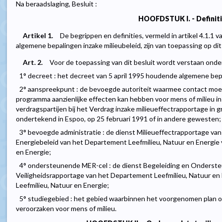
Na beraadslaging, Besluit :
HOOFDSTUK I. - Definit
Artikel 1.
De begrippen en definities, vermeld in artikel 4.1.1
algemene bepalingen inzake milieubeleid, zijn van toepassing op dit 
Art. 2.
Voor de toepassing van dit besluit wordt verstaan onder
1° decreet : het decreet van 5 april 1995 houdende algemene bepa
2° aanspreekpunt : de bevoegde autoriteit waarmee contact moe
programma aanzienlijke effecten kan hebben voor mens of milieu in 
verdragspartijen bij het Verdrag inzake milieueffectrapportage in 
ondertekend in Espoo, op 25 februari 1991 of in andere gewesten;
3° bevoegde administratie : de dienst Milieueffectrapportage van 
Energiebeleid van het Departement Leefmilieu, Natuur en Energie v
en Energie;
4° ondersteunende MER-cel : de dienst Begeleiding en Ondersteu
Veiligheidsrapportage van het Departement Leefmilieu, Natuur en 
Leefmilieu, Natuur en Energie;
5° studiegebied : het gebied waarbinnen het voorgenomen plan o
veroorzaken voor mens of milieu.