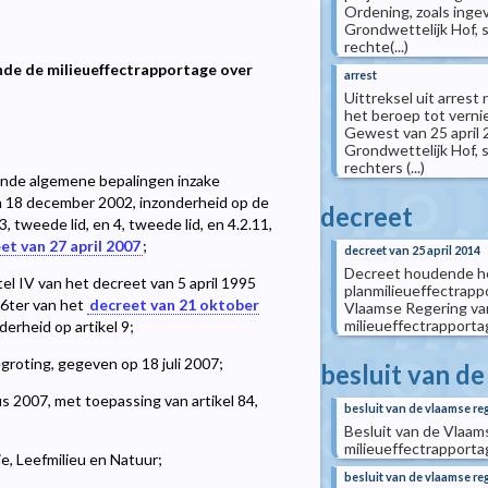
Ordening, zoals inge
Grondwettelijk Hof, 
rechte(...)
nde de milieueffectrapportage over
arrest
Uittreksel uit arres
het beroep tot verni
Gewest van 25 april 
Grondwettelijk Hof, s
rechters (...)
ende algemene bepalingen inzake
van 18 december 2002, inzonderheid op de
decreet
 3, tweede lid, en 4, tweede lid, en 4.2.11,
et van 27 april 2007
;
decreet van 25 april 2014
Decreet houdende het
el IV van het decreet van 5 april 1995
planmilieueffectrapp
36ter van het
decreet van 21 oktober
Vlaamse Regering van
milieueffectrapportag
erheid op artikel 9;
groting, gegeven op 18 juli 2007;
besluit van d
s 2007, met toepassing van artikel 84,
besluit van de vlaamse reg
Besluit van de Vlaam
milieueffectrapportag
, Leefmilieu en Natuur;
besluit van de vlaamse re