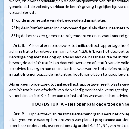
wordt, én door aanplakking op de aanplakplaatsen van de betrok
gemeld dat de volledig verklaarde kennisgeving tegelijkertijd via 
geraadpleegd :
1° op de internetsite van de bevoegde administratie;
2° bij de initiatiefnemer, in voorkomend geval via diens internetsit
3° bij de betrokken gemeente of gemeenten en in voorkomend gev
Art. 8.
Als er al een onderzoek tot milieueffectrapportage he
administratie ter uitvoering van artikel 4.2.8, § 4, van het decreet e
kennisgeving met het oog op advies aan de instanties die de initia
bevoegde administratie kan daarenboven een afschrift van de voll
op advies bezorgen aan die instanties waarvan ze het advies nuttig
initiatiefnemer bepaalde instanties heeft nagelaten te raadplegen.
Als er geen onderzoek tot milieueffectrapportage heeft plaatsge
administratie een afschrift van de volledig verklaarde kennisgeving
vermeld in artikel 3, § 1, en aan de instanties waarvan ze het advies
HOOFDSTUK IV. - Het openbaar onderzoek en het
Art. 9.
Op verzoek van de initiatiefnemer organiseert het col
elke gemeente waarop het ontwerp van plan of programma aanzienl
openbaar onderzoek, overeenkomstig artikel 4.2.11, § 1, van het de