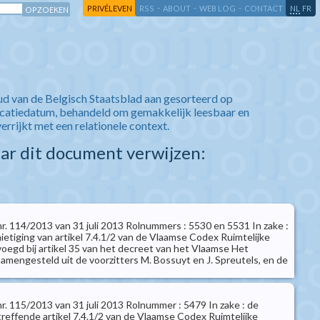
-
-
-
-
PRIVÉLEVEN
RSS
ABOUT
WEB LOG
CONTACT
NL
FR
ud van de Belgisch Staatsblad aan gesorteerd op
icatiedatum, behandeld om gemakkelijk leesbaar en
verrijkt met een relationele context.
aar dit document verwijzen:
 nr. 114/2013 van 31 juli 2013 Rolnummers : 5530 en 5531 In zake :
ietiging van artikel 7.4.1/2 van de Vlaamse Codex Ruimtelijke
voegd bij artikel 35 van het decreet van het Vlaamse Het
samengesteld uit de voorzitters M. Bossuyt en J. Spreutels, en de
 nr. 115/2013 van 31 juli 2013 Rolnummer : 5479 In zake : de
treffende artikel 7.4.1/2 van de Vlaamse Codex Ruimtelijke