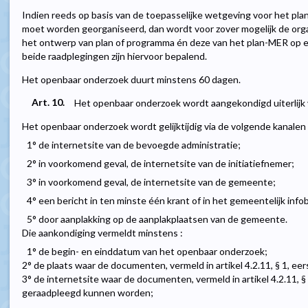
Indien reeds op basis van de toepasselijke wetgeving voor het p
moet worden georganiseerd, dan wordt voor zover mogelijk de org
het ontwerp van plan of programma én deze van het plan-MER op e
beide raadplegingen zijn hiervoor bepalend.
Het openbaar onderzoek duurt minstens 60 dagen.
Art. 10.
Het openbaar onderzoek wordt aangekondigd uiterlijk 
Het openbaar onderzoek wordt gelijktijdig via de volgende kanalen
1° de internetsite van de bevoegde administratie;
2° in voorkomend geval, de internetsite van de initiatiefnemer;
3° in voorkomend geval, de internetsite van de gemeente;
4° een bericht in ten minste één krant of in het gemeentelijk inf
5° door aanplakking op de aanplakplaatsen van de gemeente.
Die aankondiging vermeldt minstens :
1° de begin- en einddatum van het openbaar onderzoek;
2° de plaats waar de documenten, vermeld in artikel 4.2.11, § 1, eers
3° de internetsite waar de documenten, vermeld in artikel 4.2.11, § 
geraadpleegd kunnen worden;