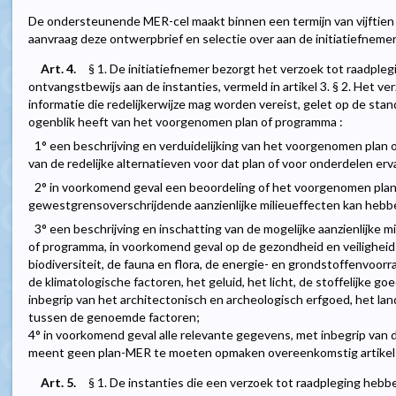
De ondersteunende MER-cel maakt binnen een termijn van vijftien
aanvraag deze ontwerpbrief en selectie over aan de initiatiefnemer
Art. 4.
§ 1. De initiatiefnemer bezorgt het verzoek tot raadple
ontvangstbewijs aan de instanties, vermeld in artikel 3. § 2. Het v
informatie die redelijkerwijze mag worden vereist, gelet op de stan
ogenblik heeft van het voorgenomen plan of programma :
1° een beschrijving en verduidelijking van het voorgenomen plan
van de redelijke alternatieven voor dat plan of voor onderdelen erv
2° in voorkomend geval een beoordeling of het voorgenomen plan
gewestgrensoverschrijdende aanzienlijke milieueffecten kan hebb
3° een beschrijving en inschatting van de mogelijke aanzienlijke
of programma, in voorkomend geval op de gezondheid en veiligheid 
biodiversiteit, de fauna en flora, de energie- en grondstoffenvoor
de klimatologische factoren, het geluid, het licht, de stoffelijke g
inbegrip van het architectonisch en archeologisch erfgoed, het la
tussen de genoemde factoren;
4° in voorkomend geval alle relevante gegevens, met inbegrip van
meent geen plan-MER te moeten opmaken overeenkomstig artikel 4.2
Art. 5.
§ 1. De instanties die een verzoek tot raadpleging heb