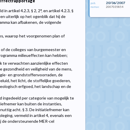
effectrapportage
20/06/2007
pub.
2007035854
numac
n artikel 4.2.3, § 2, 2°, en artikel 4.2.3, §
en uiterlijk op het ogenblik dat hij de
gramma kan afbakenen, de volgende
ies, waarop het voorgenomen plan of
of de colleges van burgemeester en
rogramma milieueffecten kan hebben;
jk te verwachten aanzienlijke effecten
 gezondheid en veiligheid van de mens,
nergie- en grondstoffenvoorraden, de
uid, het licht, de stoffelijke goederen,
heologisch erfgoed, het landschap en de
ald ingedeeld per categorie van mogelijk te
tiefnemer kan buiten de instanties,
nuttig acht. § 3. De initiatiefnemer kan
eging, vermeld in artikel 4, evenals een
, bij de ondersteunende MER-cel