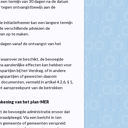
nen een termijn van 30 dagen na de datum
f tegen ontvangstbewijs aan de
e initiatiefnemer kan een langere termijn
de verschillende adviezen de
van op te maken.
 dagen vanaf de ontvangst van het
 waarover ze beschikt, de bevoegde
ma aanzienlijke effecten kan hebben voor
partijen bij het Verdrag, of in andere
ragspartijen of gewesten daarom
documenten, vermeld in artikel 4.2.6, § 1,
het aanspreekpunt van de betrokken
akening van het plan-MER
orgt de bevoegde administratie ervoor dat
eraadpleegd. Via een bericht in ten
kken gemeente of gemeenten verspreid