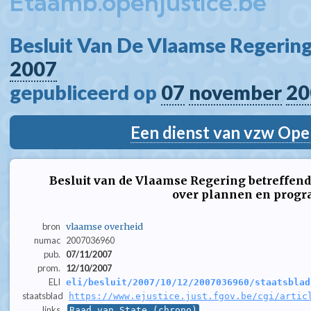
Etaamb.openjustice.be
Besluit Van De Vlaamse Regering
2007
gepubliceerd op 
07
november
20
Een dienst van vzw Ope
Besluit van de Vlaamse Regering betreffend
over plannen en prog
bron
vlaamse overheid
numac
2007036960
pub.
07/11/2007
prom.
12/10/2007
ELI
eli/besluit/2007/10/12/2007036960/staatsblad
staatsblad
https://www.ejustice.just.fgov.be/cgi/artic
links
Raad van State (chrono)