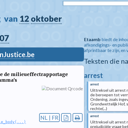
  van 
12
oktober
07
Etaamb
biedt de inho
afkondigings- en publ
afprintbaar te zijn, en 
nJustice.be
Teksten die n
arrest
e de milieueffectrapportage
ramma's
arrest
Uittreksel uit arrest
de beroepen tot vern
Ordening, zoals inge
Grondwettelijk Hof, 
rechte(...)
arrest
NL | FR
Uittreksel uit arrest
le_body(...)
prejudiciële vraag be