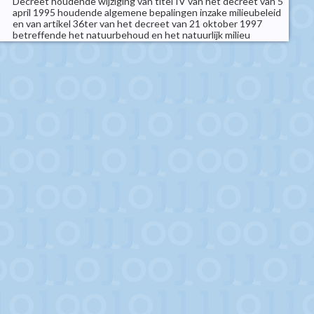
Decreet houdende wijziging van titel IV van het decreet van 5
april 1995 houdende algemene bepalingen inzake milieubeleid
en van artikel 36ter van het decreet van 21 oktober 1997
betreffende het natuurbehoud en het natuurlijk milieu