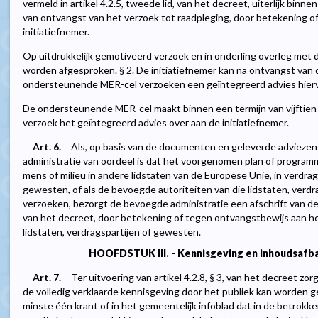
vermeld in artikel 4.2.5, tweede lid, van het decreet, uiterlijk bin
van ontvangst van het verzoek tot raadpleging, door betekening o
initiatiefnemer.
Op uitdrukkelijk gemotiveerd verzoek en in onderling overleg met d
worden afgesproken. § 2. De initiatiefnemer kan na ontvangst van 
ondersteunende MER-cel verzoeken een geïntegreerd advies hier
De ondersteunende MER-cel maakt binnen een termijn van vijftien
verzoek het geïntegreerd advies over aan de initiatiefnemer.
Art. 6.
Als, op basis van de documenten en geleverde adviezen
administratie van oordeel is dat het voorgenomen plan of program
mens of milieu in andere lidstaten van de Europese Unie, in verdrags
gewesten, of als de bevoegde autoriteiten van die lidstaten, verd
verzoeken, bezorgt de bevoegde administratie een afschrift van de 
van het decreet, door betekening of tegen ontvangstbewijs aan 
lidstaten, verdragspartijen of gewesten.
HOOFDSTUK III. - Kennisgeving en inhoudsafb
Art. 7.
Ter uitvoering van artikel 4.2.8, § 3, van het decreet z
de volledig verklaarde kennisgeving door het publiek kan worden g
minste één krant of in het gemeentelijk infoblad dat in de betro