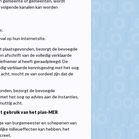
ken gemeente of gemeenten, wordt
de volgende kanalen kan worden
e;
al op hun internetsite.
eft plaatsgevonden, bezorgt de bevoegde
en afschrift van de volledig verklaarde
tiefnemer al heeft geraadpleegd. De
edig verklaarde kennisgeving met het oog
 acht, mocht ze van oordeel zijn dat de
vonden, bezorgt de bevoegde
 met het oog op advies aan de instanties,
 nuttig acht.
 gebruik van het plan-MER
lege van burgemeester en schepenen van
ijke milieueffecten kan hebben, het
creet.