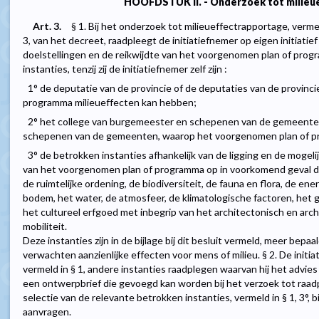
HOOFDSTUK II. - Onderzoek tot milieu
Art. 3.
§ 1. Bij het onderzoek tot milieueffectrapportage, vermeld i
3, van het decreet, raadpleegt de initiatiefnemer op eigen initiatief 
doelstellingen en de reikwijdte van het voorgenomen plan of pro
instanties, tenzij zij de initiatiefnemer zelf zijn :
1° de deputatie van de provincie of de deputaties van de provinc
programma milieueffecten kan hebben;
2° het college van burgemeester en schepenen van de gemeente 
schepenen van de gemeenten, waarop het voorgenomen plan of p
3° de betrokken instanties afhankelijk van de ligging en de mogeli
van het voorgenomen plan of programma op in voorkomend geval de
de ruimtelijke ordening, de biodiversiteit, de fauna en flora, de e
bodem, het water, de atmosfeer, de klimatologische factoren, het gel
het cultureel erfgoed met inbegrip van het architectonisch en arc
mobiliteit.
Deze instanties zijn in de bijlage bij dit besluit vermeld, meer bepa
verwachten aanzienlijke effecten voor mens of milieu. § 2. De initia
vermeld in § 1, andere instanties raadplegen waarvan hij het advies 
een ontwerpbrief die gevoegd kan worden bij het verzoek tot raadpl
selectie van de relevante betrokken instanties, vermeld in § 1, 3°
aanvragen.