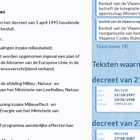
Besluit van de Vlaam
betreft de integrati
ies
agentschap Wonen-
besluit van de vlaamse re
 van het decreet van 5 april 1995 houdende
Besluit van de Vlaams
besluit.
reorganisatie van he
Vlaamse Codex Ruimt
 :
toon meer (9)
lingen inzake milieubeleid;
t worden opgenomen ingeval een plan of
Teksten waarn
de lidstaten van de Europese Unie, in de
grensoverschrijdend verband,
decreet van 2
de afdeling Milieu-, Natuur- en
an het Ministerie van Leefmilieu, Natuur
decreet
type
21/10/1997
prom.
10/01/1998
pub.
ning inzake Milieueffect- en
1997036441
numac
Energie van het Ministerie van
decreet van 2
f programma aanzienlijke effecten kan
decreet
type
27/04/2007
prom.