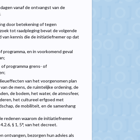
 dagen vanaf de ontvangst van de
.
ging door betekening of tegen
erzoek tot raadpleging bevat de volgende
d van kennis die de initiatiefnemer op dat
 of programma, en in voorkomend geval
an;
 of programma grens- of
en;
 milieueffecten van het voorgenomen plan
van de mens, de ruimtelijke ordening, de
raden, de bodem, het water, de atmosfeer,
oederen, het cultureel erfgoed met
ndschap, de mobiliteit, en de samenhang
 de redenen waarom de initiatiefnemer
.6, § 1, 5°, van het decreet.
ben ontvangen, bezorgen hun advies als