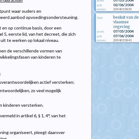
07/05/2004
 en opdrachten
prom.
02/06/2004
pub.
2004035830
numac
tpunt waar ouders en
fieerd aanbod opvoedingsondersteuning.
besluit van de
type
vlaamse
regering
t en op continue basis, door een
07/05/2004
prom.
5, eerste lid, van het decreet, die zich
07/06/2004
pub.
t te werken op lokaal niveau.
2004035841
numac
en de verschillende vormen van
wikkelingsfasen van kinderen te
:
verantwoordelijken actief versterken;
twoordelijken, zo veel mogelijk
n kinderen versterken.
meld in artikel 6, § 1, 4°, van het
ning organiseert, pleegt daarover
ing.