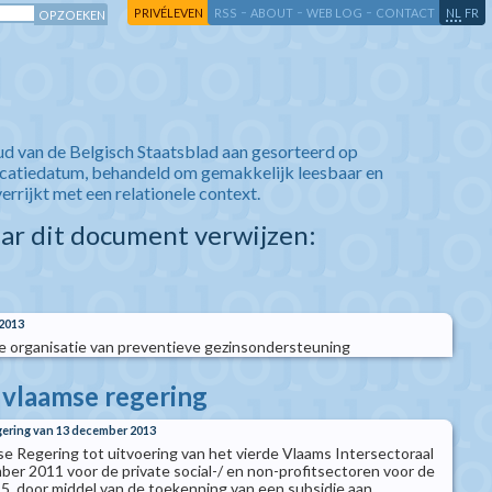
-
-
-
-
PRIVÉLEVEN
RSS
ABOUT
WEB LOG
CONTACT
NL
FR
ud van de Belgisch Staatsblad aan gesorteerd op
icatiedatum, behandeld om gemakkelijk leesbaar en
verrijkt met een relationele context.
aar dit document verwijzen:
2013
 organisatie van preventieve gezinsondersteuning
e vlaamse regering
gering van 13 december 2013
se Regering tot uitvoering van het vierde Vlaams Intersectoraal
er 2011 voor de private social-/ en non-profitsectoren voor de
5, door middel van de toekenning van een subsidie aan