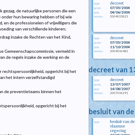
decreet
type
07/05/2004
prom.
jk gezag, de natuurlijke personen die een
04/06/2004
pub.
e onder hun bewaring hebben of bij wie
2004035823
numac
, en de professionelen of vrijwilligers die
voeding van verschillende kinderen;
Verdrag inzake de Rechten van het Kind,
decreet
type
07/05/2004
prom.
11/10/2004
pub.
mse Gemeenschapscommissie, vermeld in
2004036482
numac
van de regels inzake de werking en de
decreet van 13
 rechtspersoonlijkheid, opgericht bij het
van het intern verzelfstandigd
decreet
type
13/07/2007
prom.
14/08/2007
pub.
an de preventieteams binnen het
2007036291
numac
tspersoonlijkheid, opgericht bij het
besluit van d
besluit van de
type
vlaamse
regering