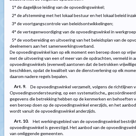
1° de dagelijkse leiding van de opvoedingswinkel;
2° de afstemming met het lokaal bestuur en het lokaal beleid in
3° de voortgangscontrole van beleidsontwikkelingen;
4° de vertegenwoordiging van de opvoedingswinkel in werkgroepe
5° de voorbereiding en uitvoering van het beleidsplan van de op
deelnemers aan het samenwerkingsverband.
De opvoedingswinkel kan op elk moment een beroep doen op vrijwilli
met de uitvoering van een of meer van de opdrachten, vermeld in ar
opvoedingswinkels (evenwel) aantonen dat de betrokken vrijwillig
beschikken, opdat de kwaliteit van de dienstverlening op elk mome
daarom nadere regels bepalen.
Art. 9.
De opvoedingswinkel verzamelt, volgens de richtlijnen
Opvoedingsondersteuning, op een systematische,, gecoördineerde
gegevens die betrekking hebben op de kenmerken en behoeften v
een beroep doen op de opvoedingswinkel enerzijds, en het aanbo
wordt vanuit de opvoedingswinkel anderzijds.
Art. 10.
Het werkingsgebied van de opvoedingswinkel bestrijk
opvoedingswinkel is gevestigd. Het aanbod van de opvoedingswin
van omliggende gemeenten.