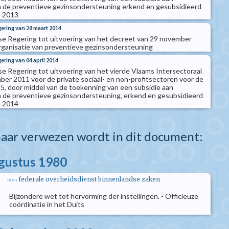
n de preventieve gezinsondersteuning erkend en gesubsidieerd
n 2013
gering van 28 maart 2014
se Regering tot uitvoering van het decreet van 29 november
ganisatie van preventieve gezinsondersteuning
ering van 04 april 2014
se Regering tot uitvoering van het vierde Vlaams Intersectoraal
er 2011 voor de private sociaal- en non-profitsectoren voor de
5, door middel van de toekenning van een subsidie aan
n de preventieve gezinsondersteuning, erkend en gesubsidieerd
n 2014
aar verwezen wordt in dit document:
ugustus 1980
federale overheidsdienst binnenlandse zaken
bron
Bijzondere wet tot hervorming der instellingen. - Officieuze
coördinatie in het Duits