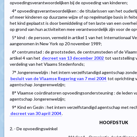
opvoedingsverantwoordelijken bij de opvoeding van kinderen;
4° opvoedingsverantwoordelijken : de titularissen van het ouderli
of meer kinderen op duurzame wijze of op regelmatige basis in feit
het kind geplaatst is door bemiddeling of ten laste van een overheid
op grond van hun activiteiten mee verantwoordelijk zijn voor de op
5° kind : de persoon, vermeld in artikel 1 van het Internationaal 
aangenomen in New York op 20 november 1989;
6° centrumstad : de grootsteden, de centrumsteden of de Vlaa
artikel 4 van het
decreet van 13 december 2002
tot vaststelling 
verdeling van het Vlaams Stedenfonds;
7° Jongerenwelzijn : het intern verzelfstandigd agentschap zonder
besluit van de Vlaamse Regering van 7 mei 2004
tot oprichting 
agentschap Jongerenwelzijn;
8° Vlaamse coördinatoren opvoedingsondersteuning : de leden v
agentschap Jongerenwelzijn;
9° Kind en Gezin : het intern verzelfstandigd agentschap met rech
decreet van 30 april 2004
.
HOOFDSTUK
2. - De opvoedingswinkel