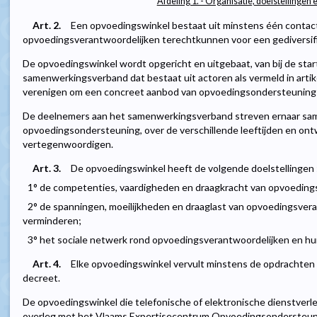
Afdeling 1. - Organisatie, doelstellingen
Art. 2.
Een opvoedingswinkel bestaat uit minstens één contac
opvoedingsverantwoordelijken terechtkunnen voor een gediversi
De opvoedingswinkel wordt opgericht en uitgebaat, van bij de star
samenwerkingsverband dat bestaat uit actoren als vermeld in artikel 
verenigen om een concreet aanbod van opvoedingsondersteuning ui
De deelnemers aan het samenwerkingsverband streven ernaar sam
opvoedingsondersteuning, over de verschillende leeftijden en ont
vertegenwoordigen.
Art. 3.
De opvoedingswinkel heeft de volgende doelstellingen 
1° de competenties, vaardigheden en draagkracht van opvoedings
2° de spanningen, moeilijkheden en draaglast van opvoedingsveran
verminderen;
3° het sociale netwerk rond opvoedingsverantwoordelijken en hu
Art. 4.
Elke opvoedingswinkel vervult minstens de opdrachten ver
decreet.
De opvoedingswinkel die telefonische of elektronische dienstverle
overleg met het Vlaams Expertisecentrum Opvoedingsondersteun