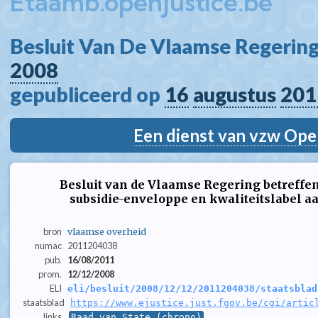
Etaamb.openjustice.be
Besluit Van De Vlaamse Regering
2008
gepubliceerd op 
16
augustus
201
Een dienst van vzw Ope
Besluit van de Vlaamse Regering betreffe
subsidie-enveloppe en kwaliteitslabel 
bron
vlaamse overheid
numac
2011204038
pub.
16/08/2011
prom.
12/12/2008
ELI
eli/besluit/2008/12/12/2011204038/staatsblad
staatsblad
https://www.ejustice.just.fgov.be/cgi/artic
links
Raad van State (chrono)