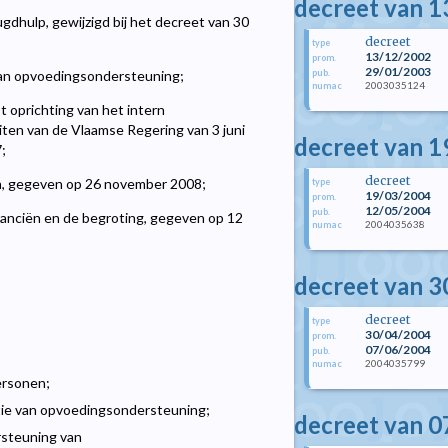
decreet van 
gdhulp, gewijzigd bij het decreet van 30
decreet
type
13/12/2002
prom.
29/01/2003
pub.
an opvoedingsondersteuning;
2003035124
numac
t oprichting van het intern
iten van de Vlaamse Regering van 3 juni
decreet van 1
;
decreet
n, gegeven op 26 november 2008;
type
19/03/2004
prom.
12/05/2004
pub.
nanciën en de begroting, gegeven op 12
2004035638
numac
decreet van 3
decreet
type
30/04/2004
prom.
07/06/2004
pub.
2004035799
numac
ersonen;
ie van opvoedingsondersteuning;
decreet van 0
rsteuning van