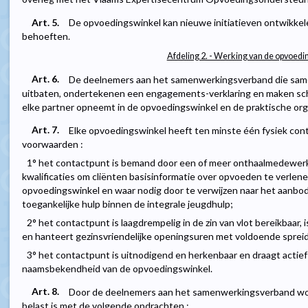
Art. 5.
De opvoedingswinkel kan nieuwe initiatieven ontwikkele
behoeften.
Afdeling 2. - Werking van de opvoed
Art. 6.
De deelnemers aan het samenwerkingsverband die sam
uitbaten, ondertekenen een engagements-verklaring en maken schri
elke partner opneemt in de opvoedingswinkel en de praktische org
Art. 7.
Elke opvoedingswinkel heeft ten minste één fysiek con
voorwaarden :
1° het contactpunt is bemand door een of meer onthaalmedewerk
kwalificaties om cliënten basisinformatie over opvoeden te verlene
opvoedingswinkel en waar nodig door te verwijzen naar het aanbo
toegankelijke hulp binnen de integrale jeugdhulp;
2° het contactpunt is laagdrempelig in de zin van vlot bereikbaar,
en hanteert gezinsvriendelijke openingsuren met voldoende spreid
3° het contactpunt is uitnodigend en herkenbaar en draagt actief b
naamsbekendheid van de opvoedingswinkel.
Art. 8.
Door de deelnemers aan het samenwerkingsverband wor
belast is met de volgende opdrachten :