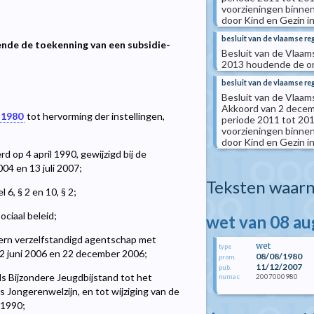
voorzieningen binne
door Kind en Gezin i
besluit van de vlaamse re
ende de toekenning van een subsidie-
Besluit van de Vlaam
2013 houdende de or
besluit van de vlaamse reg
Besluit van de Vlaam
Akkoord van 2 decemb
 1980
tot hervorming der instellingen,
periode 2011 tot 201
voorzieningen binne
door Kind en Gezin i
 op 4 april 1990, gewijzigd bij de
04 en 13 juli 2007;
Teksten waarn
 6, § 2 en 10, § 2;
ociaal beleid;
wet van 08 a
tern verzelfstandigd agentschap met
wet
type
n 2 juni 2006 en 22 december 2006;
08/08/1980
prom.
11/12/2007
pub.
s Bijzondere Jeugdbijstand tot het
2007000980
numac
 Jongerenwelzijn, en tot wijziging van de
 1990;