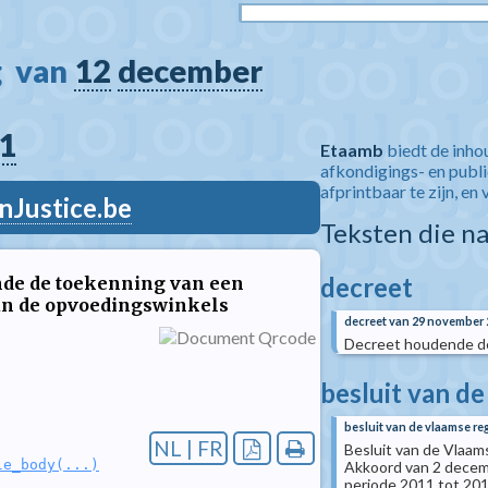
  van 
12
december
1
Etaamb
biedt de inho
afkondigings- en publ
afprintbaar te zijn, en 
nJustice.be
Teksten die n
decreet
nde de toekenning van een
aan de opvoedingswinkels
decreet van 29 november 
Decreet houdende de
besluit van d
besluit van de vlaamse re
NL | FR
Besluit van de Vlaam
le_body(...)
Akkoord van 2 decemb
periode 2011 tot 201