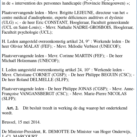
in de « intervention des personnes handicapée (Provincie Henegouwen) »;
Plaatsvervangende leden - Mevr. Brigitte LEJEUNE, directeur van het «
centre médical d'audiophonie, experte déficiences auditives et dyslexie
(ULG) »; - de heer Eric CONSTANT, Hoogleraar, Faculteit geneeskunde
(UCL en Saint-Louis); - Mevr. Nathalie NADRE-GROSBOIS, Hoogleraar,
Faculteit psychologie (UCL);
H. Leden aangesteld overeenkomstig artikel 24, 9° : Werkende leden - De
heer Olivier MALAY (FEF); - Mevr. Mélodie Verbiest (UNECOF);
Plaatsvervangende leden - Mevr. Corinne MARTIN (FEF); - De heer
Michaël Holzemann (UNECOF);
I. Leden aangesteld overeenkomstig artikel 24, 10° : Werkende leden -
Mevr. Christiane CORNET (CGSP); - De heer Philippe BEGUIN (CSC); -
De heer Roland DELMELLE (SLFP);
Plaatsvervangende leden - De heer Philippe JONAS (CGSP); - Mevr. Anne-
Françoise VANGANSBERGT (CSC); - Mevr. Marie-Pierre NICOLAS
(SLFP);
Art. 2.
Dit besluit treedt in werking de dag waarop het ondertekend
wordt.
Brussel, 15 mei 2014.
De Minister-President, R. DEMOTTE De Minister van Hoger Onderwijs,
J.-Cl. MARCOURT