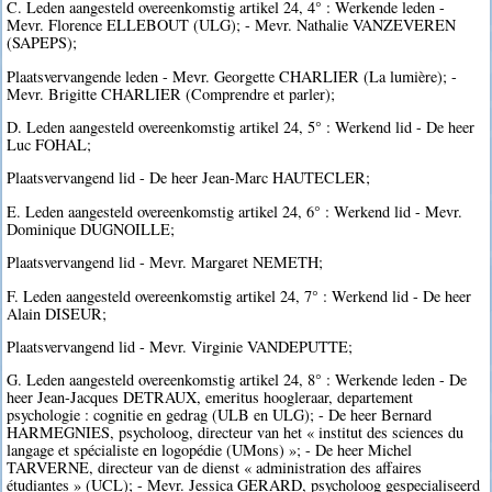
C. Leden aangesteld overeenkomstig artikel 24, 4° : Werkende leden -
Mevr. Florence ELLEBOUT (ULG); - Mevr. Nathalie VANZEVEREN
(SAPEPS);
Plaatsvervangende leden - Mevr. Georgette CHARLIER (La lumière); -
Mevr. Brigitte CHARLIER (Comprendre et parler);
D. Leden aangesteld overeenkomstig artikel 24, 5° : Werkend lid - De heer
Luc FOHAL;
Plaatsvervangend lid - De heer Jean-Marc HAUTECLER;
E. Leden aangesteld overeenkomstig artikel 24, 6° : Werkend lid - Mevr.
Dominique DUGNOILLE;
Plaatsvervangend lid - Mevr. Margaret NEMETH;
F. Leden aangesteld overeenkomstig artikel 24, 7° : Werkend lid - De heer
Alain DISEUR;
Plaatsvervangend lid - Mevr. Virginie VANDEPUTTE;
G. Leden aangesteld overeenkomstig artikel 24, 8° : Werkende leden - De
heer Jean-Jacques DETRAUX, emeritus hoogleraar, departement
psychologie : cognitie en gedrag (ULB en ULG); - De heer Bernard
HARMEGNIES, psycholoog, directeur van het « institut des sciences du
langage et spécialiste en logopédie (UMons) »; - De heer Michel
TARVERNE, directeur van de dienst « administration des affaires
étudiantes » (UCL); - Mevr. Jessica GERARD, psycholoog gespecialiseerd