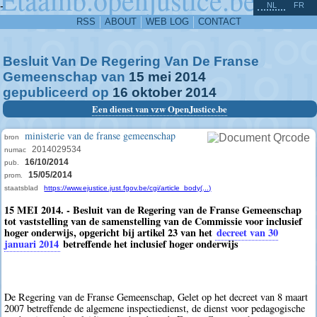
^
-
NL
FR
RSS
ABOUT
WEB LOG
CONTACT
Besluit Van De Regering Van De Franse
Gemeenschap van
15
mei
2014
gepubliceerd op
16
oktober
2014
Een dienst van vzw OpenJustice.be
ministerie van de franse gemeenschap
bron
2014029534
numac
16/10/2014
pub.
15/05/2014
prom.
staatsblad
https://www.ejustice.just.fgov.be/cgi/article_body(...)
15 MEI 2014. - Besluit van de Regering van de Franse Gemeenschap
tot vaststelling van de samenstelling van de Commissie voor inclusief
hoger onderwijs, opgericht bij artikel 23 van het
decreet van 30
januari 2014
betreffende het inclusief hoger onderwijs
De Regering van de Franse Gemeenschap, Gelet op het decreet van 8 maart
2007 betreffende de algemene inspectiedienst, de dienst voor pedagogische