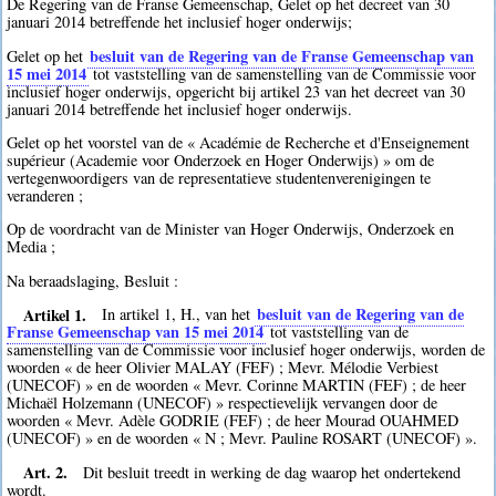
De Regering van de Franse Gemeenschap, Gelet op het decreet van 30
januari 2014 betreffende het inclusief hoger onderwijs;
besluit van de Regering van de Franse Gemeenschap van
Gelet op het
15 mei 2014
tot vaststelling van de samenstelling van de Commissie voor
inclusief hoger onderwijs, opgericht bij artikel 23 van het decreet van 30
januari 2014 betreffende het inclusief hoger onderwijs.
Gelet op het voorstel van de « Académie de Recherche et d'Enseignement
supérieur (Academie voor Onderzoek en Hoger Onderwijs) » om de
vertegenwoordigers van de representatieve studentenverenigingen te
veranderen ;
Op de voordracht van de Minister van Hoger Onderwijs, Onderzoek en
Media ;
Na beraadslaging, Besluit :
Artikel 1.
besluit van de Regering van de
In artikel 1, H., van het
Franse Gemeenschap van 15 mei 2014
tot vaststelling van de
samenstelling van de Commissie voor inclusief hoger onderwijs, worden de
woorden « de heer Olivier MALAY (FEF) ; Mevr. Mélodie Verbiest
(UNECOF) » en de woorden « Mevr. Corinne MARTIN (FEF) ; de heer
Michaël Holzemann (UNECOF) » respectievelijk vervangen door de
woorden « Mevr. Adèle GODRIE (FEF) ; de heer Mourad OUAHMED
(UNECOF) » en de woorden « N ; Mevr. Pauline ROSART (UNECOF) ».
Art. 2.
Dit besluit treedt in werking de dag waarop het ondertekend
wordt.