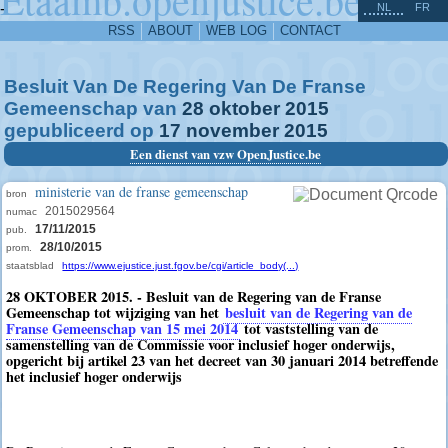
^
-
NL
FR
RSS
ABOUT
WEB LOG
CONTACT
Besluit Van De Regering Van De Franse
Gemeenschap van
28
oktober
2015
gepubliceerd op
17
november
2015
Een dienst van vzw OpenJustice.be
ministerie van de franse gemeenschap
bron
2015029564
numac
17/11/2015
pub.
28/10/2015
prom.
staatsblad
https://www.ejustice.just.fgov.be/cgi/article_body(...)
28 OKTOBER 2015. - Besluit van de Regering van de Franse
Gemeenschap tot wijziging van het
besluit van de Regering van de
Franse Gemeenschap van 15 mei 2014
tot vaststelling van de
samenstelling van de Commissie voor inclusief hoger onderwijs,
opgericht bij artikel 23 van het decreet van 30 januari 2014 betreffende
het inclusief hoger onderwijs