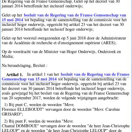
De Regering van de Franse Gemeenschap, Gelet op het decreet van 30
januari 2014 betreffende het inclusief onderwijs;
besluit van de Regering van de Franse Gemeenschap van
Gelet op het
15 mei 2014
tot bepaling van de samenstelling van de commissie voor het
inclusief hoger onderwijs, opgericht bij artikel 23 van het decreet van 30
januari 2014 betreffende het inclusief hoger onderwijs;
Gelet op het voorstel overgezonden op 5 juni 2018 door de Administrateur
van de Académie de recherche et d'enseignement supérieur (ARES);
Op de voordracht van de Minister van Hoger Onderwijs, Onderzoek en
Media;
Na beraadslaging, Besluit :
Artikel 1.
besluit van de Regering van de Franse
In artikel 1 van het
Gemeenschap van 15 mei 2014
tot bepaling van de samenstelling van de
commissie voor het inclusief hoger onderwijs, opgericht bij artikel 23 van
het decreet van 30 januari 2014 betreffende het inclusief hoger onderwijs,
zoals gewijzigd bij het besluit van de Regering van de Franse Gemeenschap
van 20 september 2017, worden de volgende wijzigingen aangebracht:
1) Bij punt C, worden de woorden "Mevr.
Florence ELLEBOUDT" vervangen door de woorden "Mevr. Caroline
GRISARD";
2) Bij punt F, worden de woorden "Mevr.
Chantal DOMBOUE" vervangen door de woorden "de heer Jean-Christophe
LELOUP" en de woorden "de heer Jean-Christophe LELOUP" door de