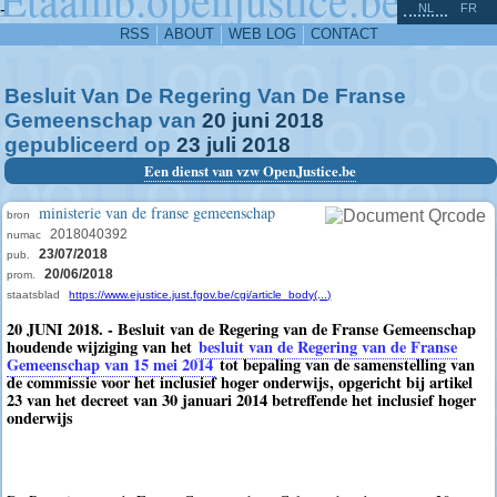
^
-
NL
FR
RSS
ABOUT
WEB LOG
CONTACT
Besluit Van De Regering Van De Franse
Gemeenschap van
20
juni
2018
gepubliceerd op
23
juli
2018
Een dienst van vzw OpenJustice.be
ministerie van de franse gemeenschap
bron
2018040392
numac
23/07/2018
pub.
20/06/2018
prom.
staatsblad
https://www.ejustice.just.fgov.be/cgi/article_body(...)
20 JUNI 2018. - Besluit van de Regering van de Franse Gemeenschap
houdende wijziging van het
besluit van de Regering van de Franse
Gemeenschap van 15 mei 2014
tot bepaling van de samenstelling van
de commissie voor het inclusief hoger onderwijs, opgericht bij artikel
23 van het decreet van 30 januari 2014 betreffende het inclusief hoger
onderwijs