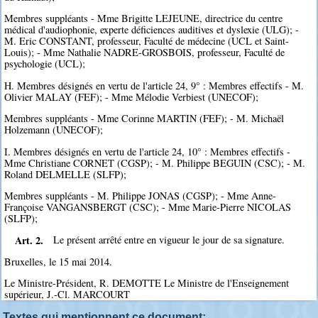
Membres suppléants - Mme Brigitte LEJEUNE, directrice du centre
médical d'audiophonie, experte déficiences auditives et dyslexie (ULG); -
M. Eric CONSTANT, professeur, Faculté de médecine (UCL et Saint-
Louis); - Mme Nathalie NADRE-GROSBOIS, professeur, Faculté de
psychologie (UCL);
H. Membres désignés en vertu de l'article 24, 9° : Membres effectifs - M.
Olivier MALAY (FEF); - Mme Mélodie Verbiest (UNECOF);
Membres suppléants - Mme Corinne MARTIN (FEF); - M. Michaël
Holzemann (UNECOF);
I. Membres désignés en vertu de l'article 24, 10° : Membres effectifs -
Mme Christiane CORNET (CGSP); - M. Philippe BEGUIN (CSC); - M.
Roland DELMELLE (SLFP);
Membres suppléants - M. Philippe JONAS (CGSP); - Mme Anne-
Françoise VANGANSBERGT (CSC); - Mme Marie-Pierre NICOLAS
(SLFP);
Art. 2.
Le présent arrêté entre en vigueur le jour de sa signature.
Bruxelles, le 15 mai 2014.
Le Ministre-Président, R. DEMOTTE Le Ministre de l'Enseignement
supérieur, J.-Cl. MARCOURT
Textes qui mentionnent ce document: