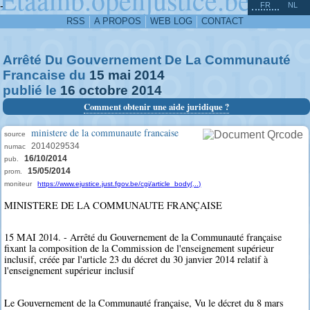
^
-
FR
NL
RSS
A PROPOS
WEB LOG
CONTACT
Arrêté Du Gouvernement De La Communauté
Francaise du
15
mai
2014
publié le
16
octobre
2014
Comment obtenir une aide juridique ?
ministere de la communaute francaise
source
2014029534
numac
16/10/2014
pub.
15/05/2014
prom.
moniteur
https://www.ejustice.just.fgov.be/cgi/article_body(...)
MINISTERE DE LA COMMUNAUTE FRANÇAISE
15 MAI 2014. - Arrêté du Gouvernement de la Communauté française
fixant la composition de la Commission de l'enseignement supérieur
inclusif, créée par l'article 23 du décret du 30 janvier 2014 relatif à
l'enseignement supérieur inclusif
Le Gouvernement de la Communauté française, Vu le décret du 8 mars