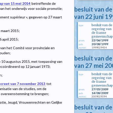
ap van 15 mei 2014
betreffende de
besluit van d
an het onderwijs voor sociale promotie;
van 22 juni 1
ement supérieur », gegeven op 27 maart
besluit van de
type
regering van
0 maart 2015;
de franse
gemeenschap
 april 2015;
22/06/1999
prom.
20/08/1999
pub.
van het Comité voor provinciale en
1999029454
numac
houden;
besluit van d
p 10 augustus 2015, met toepassing van
van 27 mei 20
 gecoördineerd op 12 januari 1973;
besluit van de
type
n;
regering van
de franse
creet van 7 november 2013
tot
gemeenschap
nisatie van de studies, om de
27/05/2009
prom.
14/08/2009
in overeenstemming te brengen;
pub.
2009029394
numac
otie, Jeugd, Vrouwenrechten en Gelijke
besluit van d