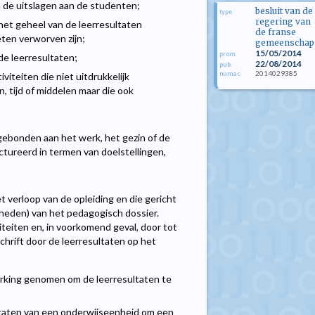
n de uitslagen aan de studenten;
besluit van de
type
regering van
 het geheel van de leerresultaten
de franse
ten verworven zijn;
gemeenschap
15/05/2014
prom.
de leerresultaten;
22/08/2014
pub.
2014029385
numac
viteiten die niet uitdrukkelijk
, tijd of middelen maar die ook
n gebonden aan het werk, het gezin of de
tureerd in termen van doelstellingen,
et verloop van de opleiding en die gericht
heden) van het pedagogisch dossier.
teiten en, in voorkomend geval, door tot
hrift door de leerresultaten op het
erking genomen om de leerresultaten te
ltaten van een onderwijseenheid om een