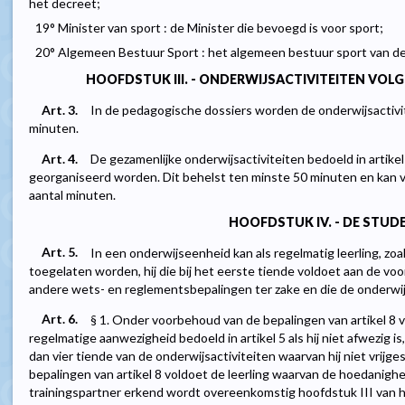
het decreet;
19° Minister van sport : de Minister die bevoegd is voor sport;
20° Algemeen Bestuur Sport : het algemeen bestuur sport van 
HOOFDSTUK III. - ONDERWIJSACTIVITEITEN VO
Art. 3.
In de pedagogische dossiers worden de onderwijsactivite
minuten.
Art. 4.
De gezamenlijke onderwijsactiviteiten bedoeld in artikel
georganiseerd worden. Dit behelst ten minste 50 minuten en kan
aantal minuten.
HOOFDSTUK IV. - DE STUD
Art. 5.
In een onderwijseenheid kan als regelmatig leerling, zoal
toegelaten worden, hij die bij het eerste tiende voldoet aan de voo
andere wets- en reglementsbepalingen ter zake en die de onderwijs
Art. 6.
§ 1. Onder voorbehoud van de bepalingen van artikel 8 
regelmatige aanwezigheid bedoeld in artikel 5 als hij niet afwezig 
dan vier tiende van de onderwijsactiviteiten waarvan hij niet vrijg
bepalingen van artikel 8 voldoet de leerling waarvan de hoedanighe
trainingspartner erkend wordt overeenkomstig hoofdstuk III van 