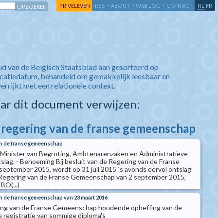
-
-
-
-
PRIVÉLEVEN
RSS
ABOUT
WEB LOG
CONTACT
NL
FR
ud van de Belgisch Staatsblad aan gesorteerd op
icatiedatum, behandeld om gemakkelijk leesbaar en
verrijkt met een relationele context.
aar dit document verwijzen:
e regering van de franse gemeenschap
van de franse gemeenschap
 Minister van Begroting, Ambtenarenzaken en Administratieve
lag. - Benoeming Bij besluit van de Regering van de Franse
ptember 2015, wordt op 31 juli 2015 `s avonds eervol ontslag
de Regering van de Franse Gemeenschap van 2 september 2015,
BO(...)
an de franse gemeenschap van 23 maart 2016
ring van de Franse Gemeenschap houdende opheffing van de
e registratie van sommige diploma's