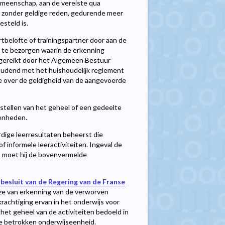
emeenschap, aan de vereiste qua
is, zonder geldige reden, gedurende meer
esteld is.
rtbelofte of trainingspartner door aan de
rt te bezorgen waarin de erkenning
itgereikt door het Algemeen Bestuur
oudend met het huishoudelijk reglement
gde over de geldigheid van de aangevoerde
jstellen van het geheel of een gedeelte
eenheden.
rdige leerresultaten beheerst die
f informele leeractiviteiten. Ingeval de
n, moet hij de bovenvermelde
besluit van de Regering van de Franse
jze van erkenning van de verworven
rachtiging ervan in het onderwijs voor
 het geheel van de activiteiten bedoeld in
an de betrokken onderwijseenheid.