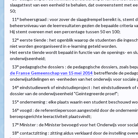
slaagattest van een eenheid te behalen, dat overeenstemt met een
50;
11° beheersgraad : voor zover de slaagdrempel bereikt is, stemt
beheersniveau van de leerresultaten gezien de bepaalde criteria v
Hij stemt overeen met een percentage tussen 50 en 100;
12° eerste tiende : het ogenblik waarop de studenten die ingesc
niet worden georganiseerd in e-learning geteld worden.
Het eerste tiende wordt bepaald in functie van de openings- en s
onderwijseenheid;
13° pedagogische dossiers : de pedagogische dossiers, zoals bep
de Franse Gemeenschap van 15 mei 2014
betreffende de pedago
onderwijsafdelingen en -eenheden van het onderwijs voor sociale 
14° eindstudiewerk of eindstudieproject : het eindstudiewerk of e
dossier van de onderwijseenheid "Geïntegreerde proef";
15° onderneming : elke plaats waarin een student beschouwd wo
16° voogd : de referentiepersoon aangesteld door de ondernemi
beroepsgerichte leeractiviteit plaatsvindt;
17° Minister : de Minister bevoegd voor het Onderwijs voor socia
18° contactzitting : zitting aldus verklaard door de instelling overe