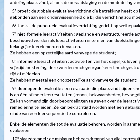
afdeling plaatsvindt, alsook de beraadslaging en de mededeling va
5° proef : de globale evaluatieverrichting die betrekking heeft op
gebonden aan een onderwijseenheid die bij die verrichting zou moe
6° toets : de punctuele evaluatieverrichting gericht op welbepaal
7° niet-formele leeractiviteiten : geplande en gestructureerde acti
beschouwd worden als leeractiviteiten in termen van doelstellingen
belangrijke leerelementen bevatten.
Ze hebben een opzettelijke aard vanwege de student;
8° informele leeractiviteiten : activiteiten van het dagelijks leve
vrijetijdsbesteding, deze worden noch georganiseerd, noch gestruc
tijd of middelen.
Ze hebben meestal een onopzettelijke aard vanwege de student;
9° doorlopende evaluatie : een evaluatie die plaatsvindt tijdens h
is op één of meer leerresultaten (kennis, bekwaamheden, bevoegd
Ze kan vormend zijn door beoordelingen te geven over de leeractivi
remediëring te leiden. Ze kan bekrachtigd worden met een getuigsc
einde van een leersequentie te controleren.
Enkel de elementen die tot de evaluatie behoren, worden in aanm
evalueren;
10° slaagdrempel : de minimum beheersdrempel van alle leerresu