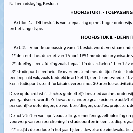
Na beraadslaging, Besluit :
HOOFDSTUK I. - TOEPASSING
Artikel 1.
Dit besluit is van toepassing op het hoger onderwijs
en het lange type.
HOOFDSTUK II. - DEFINIT
Art. 2.
Voor de toepassing van dit besluit wordt verstaan onder
1° decreet : het decreet van 16 april 1991 houdende organisatie 
2° afdeling : een afdeling zoals bepaald in de artikelen 11 en 12 v
3° studiepunt : eenheid die overeenstemt met de tijd die de stude
een bepaald vak, zoals bedoeld in artikel 41, eerste en tweede lid, 
Een studiepunt stemt forfaitair overeen met 30 uren leeractiviteit
Deze opdrachtlast is slechts gedeeltelijk besteed aan het onderwij
georganiseerd wordt. Ze bevat ook andere geassocieerde activite
persoonlijke oefeningen, de voorbereidingen, studies, projecten,
De activiteiten van opniveaustelling, remediëring, zelfopleiding en
voorwerp van een berekening in studiepunten in een studieprogra
4° zittijd : de periode in het jaar tijdens dewelke de eindevaluat