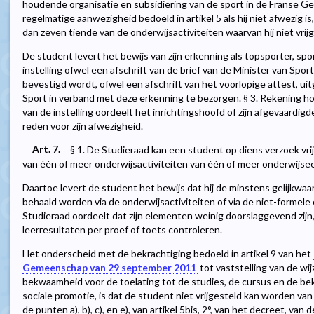
houdende organisatie en subsidiëring van de sport in de Franse G
regelmatige aanwezigheid bedoeld in artikel 5 als hij niet afwezig 
dan zeven tiende van de onderwijsactiviteiten waarvan hij niet vrijg
De student levert het bewijs van zijn erkenning als topsporter, spo
instelling ofwel een afschrift van de brief van de Minister van Spo
bevestigd wordt, ofwel een afschrift van het voorlopige attest, u
Sport in verband met deze erkenning te bezorgen. § 3. Rekening h
van de instelling oordeelt het inrichtingshoofd of zijn afgevaardi
reden voor zijn afwezigheid.
Art. 7.
§ 1. De Studieraad kan een student op diens verzoek vri
van één of meer onderwijsactiviteiten van één of meer onderwijs
Daartoe levert de student het bewijs dat hij de minstens gelijkwaa
behaald worden via de onderwijsactiviteiten of via de niet-formele o
Studieraad oordeelt dat zijn elementen weinig doorslaggevend zij
leerresultaten per proef of toets controleren.
Het onderscheid met de bekrachtiging bedoeld in artikel 9 van het
Gemeenschap van 29 september 2011
tot vaststelling van de wi
bekwaamheid voor de toelating tot de studies, de cursus en de bek
sociale promotie, is dat de student niet vrijgesteld kan worden van
de punten a), b), c), en e), van artikel 5bis, 2°, van het decreet, v