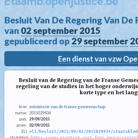
Etaamb.openjustice.be
Besluit Van De Regering Van De
van 
02
september
2015
gepubliceerd op 
29
september
2
Een dienst van vzw Ope
Besluit van de Regering van de Franse Ge
regeling van de studies in het hoger onderwijs
korte type en het lang
bron
ministerie van de franse gemeenschap
numac
2015029434
pub.
29/09/2015
prom.
02/09/2015
ELI
eli/besluit/2015/09/02/2015029434/staatsblad
staatsblad
https://www.ejustice.just.fgov.be/cgi/artic