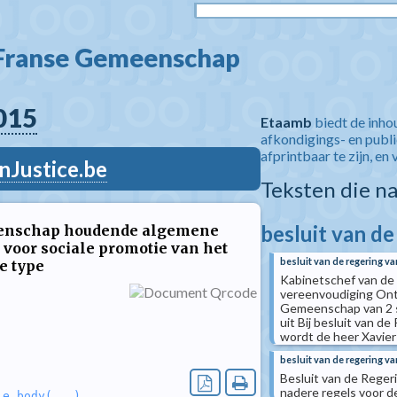
 Franse Gemeenschap  
015
Etaamb
biedt de inho
afkondigings- en publ
afprintbaar te zijn, en 
nJustice.be
Teksten die n
besluit van d
meenschap houdende algemene
 voor sociale promotie van het
besluit van de regering 
e type
Kabinetschef van de
vereenvoudiging Onts
Gemeenschap van 2 se
uit Bij besluit van 
wordt de heer Xavier 
besluit van de regering v
Besluit van de Rege
nadere regels voor d
le_body(...)