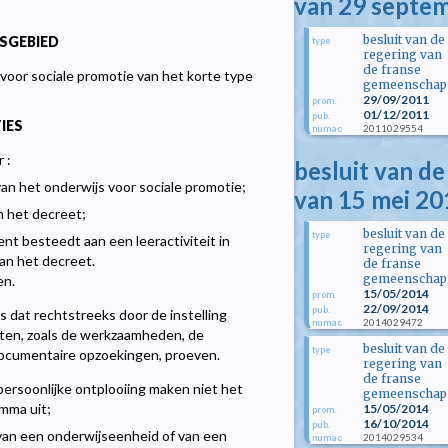
van 29 septe
besluit van de
SGEBIED
type
regering van
de franse
 voor sociale promotie van het korte type
gemeenschap
29/09/2011
prom.
01/12/2011
pub.
IES
2011029554
numac
 :
besluit van d
van het onderwijs voor sociale promotie;
van 15 mei 20
an het decreet;
besluit van de
type
nt besteedt aan een leeractiviteit in
regering van
van het decreet.
de franse
gemeenschap
en.
15/05/2014
prom.
22/09/2014
pub.
s dat rechtstreeks door de instelling
2014029472
numac
iten, zoals de werkzaamheden, de
besluit van de
type
 documentaire opzoekingen, proeven.
regering van
de franse
 persoonlijke ontplooiing maken niet het
gemeenschap
mma uit;
15/05/2014
prom.
16/10/2014
pub.
ie van een onderwijseenheid of van een
2014029534
numac