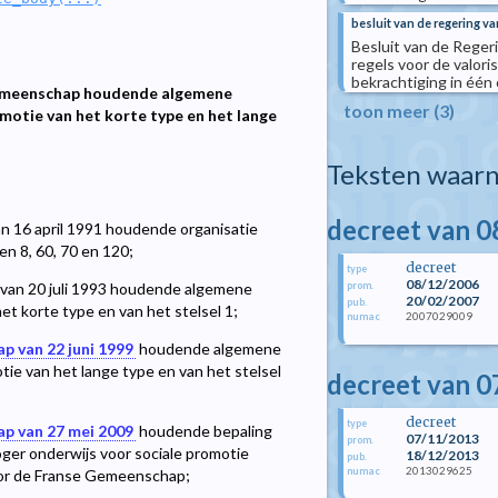
besluit van de regering 
Besluit van de Reger
regels voor de valori
bekrachtiging in één
 Gemeenschap houdende algemene
toon meer (3)
omotie van het korte type en het lange
Teksten waarn
decreet van 
n 16 april 1991 houdende organisatie
en 8, 60, 70 en 120;
decreet
type
08/12/2006
prom.
 van 20 juli 1993 houdende algemene
20/02/2007
pub.
et korte type en van het stelsel 1;
2007029009
numac
p van 22 juni 1999
houdende algemene
tie van het lange type en van het stelsel
decreet van 
decreet
type
ap van 27 mei 2009
houdende bepaling
07/11/2013
prom.
ger onderwijs voor sociale promotie
18/12/2013
pub.
2013029625
numac
door de Franse Gemeenschap;