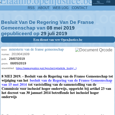
^
-
NL
FR
RSS
ABOUT
WEB LOG
CONTACT
Besluit Van De Regering Van De Franse
Gemeenschap van
08
mei
2019
gepubliceerd op
29
juli
2019
Een dienst van vzw OpenJustice.be
ministerie van de franse gemeenschap
bron
2019041609
numac
29/07/2019
pub.
08/05/2019
prom.
staatsblad
https://www.ejustice.just.fgov.be/cgi/article_body(...)
8 MEI 2019. - Besluit van de Regering van de Franse Gemeenschap tot
wijziging van het
besluit van de Regering van de Franse Gemeenschap
van 15 mei 2014
tot vaststelling van de samenstelling van de
Commissie voor inclusief hoger onderwijs, opgericht bij artikel 23 van
het decreet van 30 januari 2014 betreffende het inclusief hoger
onderwijs