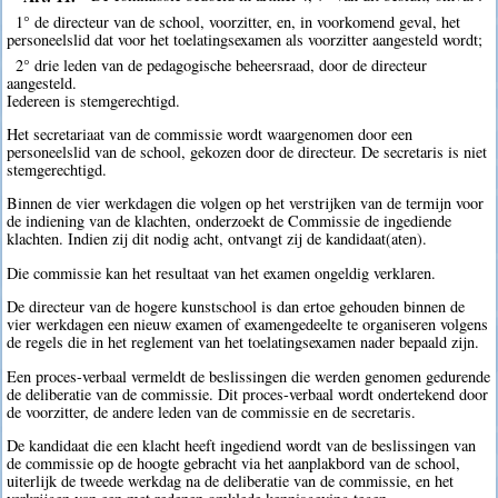
1° de directeur van de school, voorzitter, en, in voorkomend geval, het
personeelslid dat voor het toelatingsexamen als voorzitter aangesteld wordt;
2° drie leden van de pedagogische beheersraad, door de directeur
aangesteld.
Iedereen is stemgerechtigd.
Het secretariaat van de commissie wordt waargenomen door een
personeelslid van de school, gekozen door de directeur. De secretaris is niet
stemgerechtigd.
Binnen de vier werkdagen die volgen op het verstrijken van de termijn voor
de indiening van de klachten, onderzoekt de Commissie de ingediende
klachten. Indien zij dit nodig acht, ontvangt zij de kandidaat(aten).
Die commissie kan het resultaat van het examen ongeldig verklaren.
De directeur van de hogere kunstschool is dan ertoe gehouden binnen de
vier werkdagen een nieuw examen of examengedeelte te organiseren volgens
de regels die in het reglement van het toelatingsexamen nader bepaald zijn.
Een proces-verbaal vermeldt de beslissingen die werden genomen gedurende
de deliberatie van de commissie. Dit proces-verbaal wordt ondertekend door
de voorzitter, de andere leden van de commissie en de secretaris.
De kandidaat die een klacht heeft ingediend wordt van de beslissingen van
de commissie op de hoogte gebracht via het aanplakbord van de school,
uiterlijk de tweede werkdag na de deliberatie van de commissie, en het