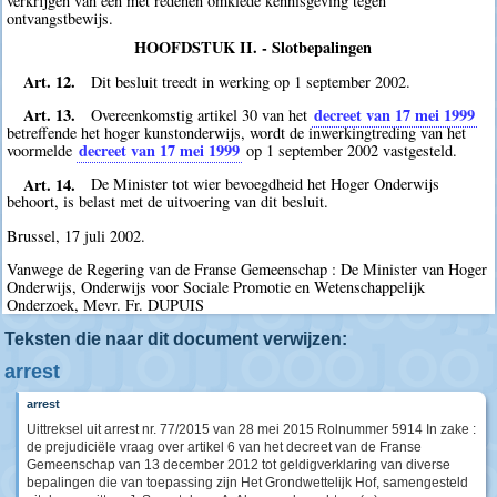
verkrijgen van een met redenen omklede kennisgeving tegen
ontvangstbewijs.
HOOFDSTUK II. - Slotbepalingen
Art. 12.
Dit besluit treedt in werking op 1 september 2002.
Art. 13.
decreet van 17 mei 1999
Overeenkomstig artikel 30 van het
betreffende het hoger kunstonderwijs, wordt de inwerkingtreding van het
decreet van 17 mei 1999
voormelde
op 1 september 2002 vastgesteld.
Art. 14.
De Minister tot wier bevoegdheid het Hoger Onderwijs
behoort, is belast met de uitvoering van dit besluit.
Brussel, 17 juli 2002.
Vanwege de Regering van de Franse Gemeenschap : De Minister van Hoger
Onderwijs, Onderwijs voor Sociale Promotie en Wetenschappelijk
Onderzoek, Mevr. Fr. DUPUIS
Teksten die naar dit document verwijzen:
arrest
arrest
Uittreksel uit arrest nr. 77/2015 van 28 mei 2015 Rolnummer 5914 In zake :
de prejudiciële vraag over artikel 6 van het decreet van de Franse
Gemeenschap van 13 december 2012 tot geldigverklaring van diverse
bepalingen die van toepassing zijn Het Grondwettelijk Hof, samengesteld