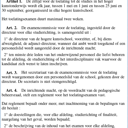
Artikel 1.
De zittijd voor de toelating tot de studies in het hoger
kunstonderwijs wordt elk jaar, tussen 1 mei en 1 juni en tussen 25 juni en
30 september, georganiseerd in elke hogere kunstschool.
Het toelatingsexamen duurt maximaal twee weken.
Art. 2.
De examencommissie voor de toelating, ingesteld door de
directeur voor elke studierichting, is samengesteld uit :
1° de directeur van de hogere kunstschool, voorzitter, of, bij diens
afwezigheid, de adjunct-directeur, wanneer dat ambt wordt toegekend of een
personeelslid wordt aangesteld door de inrichtende macht;
2° ten minste drie leden van het onderwijzend personeel die liefst behoren
tot de afdeling, de studierichting of het interdisciplinaire vak waarvoor de
kandidaat zich wenst te laten inschrijven.
Art. 3.
Het secretariaat van de examencommissie voor de toelating
wordt waargenomen door een personeelslid van de school, gekozen door de
directeur. De secretaris is niet stemgerechtigd.
Art. 4.
De inrichtende macht, op de voordracht van de pedagogische
beheersraad, stelt een reglement voor het toelatingsexamen vast.
Dat reglement bepaalt onder meer, met inachtneming van de bepalingen van
dit besluit :
1° de doestellingen die, voor elke afdeling, studierichting of finaliteit,
naargelang van het geval, worden bepaald;
2° de beschrijving van de inhoud van het examen voor elke afdeling,