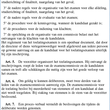
studierichting of finaliteit, naargelang van het geval;
3° de nadere regels voor de organisatie van het examen voor elke afdeling,
studierichting of finaliteit, naargelang van het geval;
4° de nadere regels voor de evaluatie van het examen;
5° de procedure voor de kennisgeving, wanneer de kandidaat gezakt is;
6° de procedures voor de indiening van klachten;
7° de oprichting en de organisatie van een commissie belast met het
ontvangen van de klachten van de kandidaten.
Het reglement van het toelatingsexamen is een openbaar document, dat door
de directeur of diens vertegenwoordiger wordt afgeleverd aan iedere persoon
op gewone aanvraag en aan de kandidaat voor het toelatingsexamen uiterlijk
bij zijn inschrijving.
Art. 5.
De voorzitter organiseert het toelatingsexamen. Hij ontvangt de
inschrijvingen, roept de leden van de examencommissie en de kandidaten
samen en treft alle schikkingen die nuttig zijn voor het goede verloop van
het examen.
Art. 6.
Om geldig te kunnen delibereren, moet twee derden van de
leden van de examencommissie aanwezig zijn. De examencommissie voor
de toelating beslist bij meerderheid van stemmen of een kandidaat al dan
niet wordt toegelaten. Bij staking van stemmen is de stem van de voorzitter
beslissend.
Art. 7.
Een proces-verbaal vermeldt de beslissingen die tijdens de
deliberatie worden genomen.