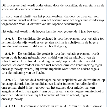
Dit proces-verbaal wordt ondertekend door de voorzitter, de secretaris en de
leden van de examencommissie.
Er wordt een afschrift van het proces-verbaal, dat door de directeur voor
eensluidend wordt verklaard, aan het bestuur voor het hoger kunstonderwijs
toegezonden voor 31 oktober van het lopende academiejaar.
Het origineel wordt in de hogere kunstschool gedurende 1 jaar bewaard.
Art. 8.
De kandidaat die geslaagd is voor het examen voor toelating tot
het kunstonderwijs wordt ertoe gelaten zich in te schrijven in de hogere
kunstschool waarin hij dat examen heeft afgelegd.
Art. 9.
De kandidaat die gezakt is voor het toelatingsexamen, wordt
ervan op de hoogte gebracht door middel van het aanplakbord van de
school, uiterlijk de tweede werkdag die volgt op het afsluiten van dat
examen, en door middel van een met redenen omklede kennisgeving tegen
ontvangstbewijs waarbij hij tevens ingelicht wordt over de nadere regels
voor de indiening van de klacht.
Art. 10.
Binnen de 4 werkdagen na het aanplakken van de resultaten op
het aanplakbord, kan de kandidaat een klacht indienen betreffende elke
onregelmatigheid in het verloop van het examen door middel van een
aangetekend schrijven gericht aan de directeur van de hogere kunstschool of
door het indienen ervan bij het secretariaat van de school, tegen
ontvangstbewijs.
Art. 11.
De commissie bedoeld in artikel 4, 7° van dit besluit, omvat :