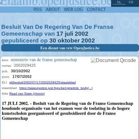
^
-
NL
FR
RSS
ABOUT
WEB LOG
CONTACT
Besluit Van De Regering Van De Franse
Gemeenschap van
17
juli
2002
gepubliceerd op
30
oktober
2002
Een dienst van vzw OpenJustice.be
ministerie van de franse gemeenschap
bron
2002029425
numac
30/10/2002
pub.
17/07/2002
prom.
ELI
eli/besluit/2002/07/17/2002029425/staatsblad
staatsblad
https://www.ejustice.just.fgov.be/cgi/article_body(...)
links
Raad van State (chrono)
17 JULI 2002. - Besluit van de Regering van de Franse Gemeenschap
houdende organisatie van het examen voor de toelating in de hogere
kunstscholen georganiseerd of gesubsidieerd door de Franse
Gemeenschap