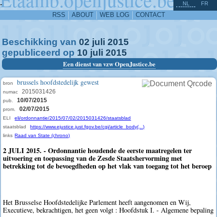
^
-
NL
FR
RSS
ABOUT
WEB LOG
CONTACT
Beschikking van
02
juli
2015
gepubliceerd op
10
juli
2015
Een dienst van vzw OpenJustice.be
brussels hoofdstedelijk gewest
bron
2015031426
numac
10/07/2015
pub.
02/07/2015
prom.
ELI
eli/ordonnantie/2015/07/02/2015031426/staatsblad
staatsblad
https://www.ejustice.just.fgov.be/cgi/article_body(...)
links
Raad van State (chrono)
2 JULI 2015. - Ordonnantie houdende de eerste maatregelen ter
uitvoering en toepassing van de Zesde Staatshervorming met
betrekking tot de bevoegdheden op het vlak van toegang tot het beroep
Het Brusselse Hoofdstedelijke Parlement heeft aangenomen en Wij,
Executieve, bekrachtigen, het geen volgt : Hoofdstuk I. - Algemene bepaling