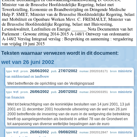
Minister van de Brusselse Hoofdstedelijke Regering, belast met
Tewerkstelling, Economie en Brandbestrijding en Dringende Medische
Hulp P. SMET, Minister van de Brusselse Hoofdstedelijke Regering, belast
met Mobiliteit en Openbare Werken Mevr. C. FREMAULT, Minister van
de Brusselse Hoofdstedelijke Regering, belast met Huisvesting,
Levenskwaliteit, Leefmilieu en Energie _______ Nota Documenten van het
Parlement : Gewone zitting 2014-2015 A-148/1 Ontwerp van ordonnantie
A-148/2 Verslag Integraal verslag : Bespreking en aanneming : vergadering
van vrijdag 19 juni 2015
Teksten waarnaar verwezen wordt in dit document:
wet van 26 juni 2002
wet
ministerie
26/06/2002
27/07/2002
2002016171
type
prom.
pub.
numac
bron
van middenstand en landbouw
Wet betreffende de oprichting van de Vestigingsraad
wet
ministerie
26/06/2002
20/07/2002
2002003351
type
prom.
pub.
numac
bron
van financien
Wet tot bekrachtiging van de koninklijke besluiten van 14 juni 2001, 13 juli
2001 en 11 december 2001 houdende uitvoering van de wet van 26 juni
2000 betreffende de invoering van de euro in de wetgeving die betrekking
heeft op aangelegenheden als bedoeld in artikel 78 van de Grondwet en
tot aanpassing van diverse wettelijke bepalingen aan de euro
wet
ministerie
26/06/2002
09/08/2002
2002012847
type
prom.
pub.
numac
bron