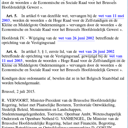
door de woorden « de Economische en Sociale Raad voor het Brussels
Hoofdstedelijk Gewest ».
Art. 5.
wet van 11 mei
In artikel 6 van dezelfde wet, vervangen bij de
2003
, worden de woorden « de Hoge Raad voor de Zelfstandigen en de
Kleine en Middelgrote Ondernemingen » vervangen door de woorden « de
Economische en Sociale Raad voor het Brussels Hoofdstedelijk Gewest ».
wet van 26 juni 2002
Hoofdstuk IV. - Wijziging van de
betreffende de
oprichting van de Vestigingsraad
Art. 6.
wet van 26 juni 2002
In artikel 3, § 1, eerste lid, van de
wet van
betreffende de oprichting van de Vestigingsraad, gewijzigd bij de
11 mei 2003
, worden de woorden « Hoge Raad voor de Zelfstandigen en de
Kleine en Middelgrote Ondernemingen » vervangen door de woorden « de
Economische en Sociale Raad voor het Brussels Hoofdstedelijk Gewest ».
Kondigen deze ordonnantie af, bevelen dat ze in het Belgisch Staatsblad zal
worden bekendgemaakt.
Brussel, 2 juli 2015.
R. VERVOORT, Minister-President van de Brusselse Hoofdstedelijke
Regering, belast met Plaatselijke Besturen, Territoriale Ontwikkeling,
Stedelijk Beleid, Monumenten en Landschappen,
Studentenaangelegenheden, Toerisme, Openbaar Ambt, Wetenschappelijk
Onderzoek en Openbare Netheid G. VANHENGEL, De Minister van de
Brusselse Hoofdstedelijke Regering, belast met Financiën, Begroting,
Externe Betrekkingen en Ontwikkelingssamenwerking D. GOSUIN,