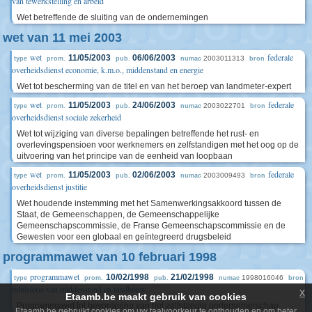
van tewerkstelling en arbeid
Wet betreffende de sluiting van de ondernemingen
wet van 11 mei 2003
wet
federale
11/05/2003
06/06/2003
2003011313
type
prom.
pub.
numac
bron
overheidsdienst economie, k.m.o., middenstand en energie
Wet tot bescherming van de titel en van het beroep van landmeter-expert
wet
federale
11/05/2003
24/06/2003
2003022701
type
prom.
pub.
numac
bron
overheidsdienst sociale zekerheid
Wet tot wijziging van diverse bepalingen betreffende het rust- en
overlevingspensioen voor werknemers en zelfstandigen met het oog op de
uitvoering van het principe van de eenheid van loopbaan
wet
federale
11/05/2003
02/06/2003
2003009493
type
prom.
pub.
numac
bron
overheidsdienst justitie
Wet houdende instemming met het Samenwerkingsakkoord tussen de
Staat, de Gemeenschappen, de Gemeenschappelijke
Gemeenschapscommissie, de Franse Gemeenschapscommissie en de
Gewesten voor een globaal en geïntegreerd drugsbeleid
programmawet van 10 februari 1998
programmawet
10/02/1998
21/02/1998
1998016046
type
prom.
pub.
numac
bron
ministerie van middenstand en landbouw
x
Etaamb.be maakt gebruik van cookies
Programmawet tot bevordering van het zelfstandig ondernemerschap
Etaamb.be gebruikt cookies om uw taalvoorkeur te onthouden en om beter