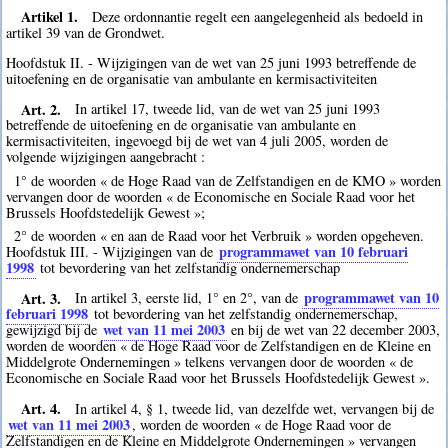
Artikel 1.
Deze ordonnantie regelt een aangelegenheid als bedoeld in
artikel 39 van de Grondwet.
Hoofdstuk II. - Wijzigingen van de wet van 25 juni 1993 betreffende de
uitoefening en de organisatie van ambulante en kermisactiviteiten
Art. 2.
In artikel 17, tweede lid, van de wet van 25 juni 1993
betreffende de uitoefening en de organisatie van ambulante en
kermisactiviteiten, ingevoegd bij de wet van 4 juli 2005, worden de
volgende wijzigingen aangebracht :
1° de woorden « de Hoge Raad van de Zelfstandigen en de KMO » worden
vervangen door de woorden « de Economische en Sociale Raad voor het
Brussels Hoofdstedelijk Gewest »;
2° de woorden « en aan de Raad voor het Verbruik » worden opgeheven.
programmawet van 10 februari
Hoofdstuk III. - Wijzigingen van de
1998
tot bevordering van het zelfstandig ondernemerschap
Art. 3.
programmawet van 10
In artikel 3, eerste lid, 1° en 2°, van de
februari 1998
tot bevordering van het zelfstandig ondernemerschap,
wet van 11 mei 2003
gewijzigd bij de
en bij de wet van 22 december 2003,
worden de woorden « de Hoge Raad voor de Zelfstandigen en de Kleine en
Middelgrote Ondernemingen » telkens vervangen door de woorden « de
Economische en Sociale Raad voor het Brussels Hoofdstedelijk Gewest ».
Art. 4.
In artikel 4, § 1, tweede lid, van dezelfde wet, vervangen bij de
wet van 11 mei 2003
, worden de woorden « de Hoge Raad voor de
Zelfstandigen en de Kleine en Middelgrote Ondernemingen » vervangen