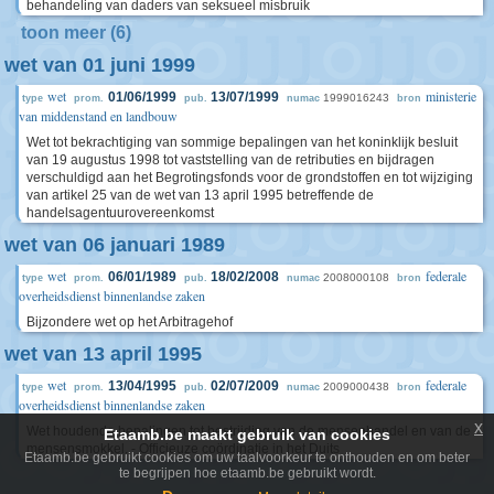
behandeling van daders van seksueel misbruik
toon meer (6)
wet van 01 juni 1999
wet
ministerie
01/06/1999
13/07/1999
1999016243
type
prom.
pub.
numac
bron
van middenstand en landbouw
Wet tot bekrachtiging van sommige bepalingen van het koninklijk besluit
van 19 augustus 1998 tot vaststelling van de retributies en bijdragen
verschuldigd aan het Begrotingsfonds voor de grondstoffen en tot wijziging
van artikel 25 van de wet van 13 april 1995 betreffende de
handelsagentuurovereenkomst
wet van 06 januari 1989
wet
federale
06/01/1989
18/02/2008
2008000108
type
prom.
pub.
numac
bron
overheidsdienst binnenlandse zaken
Bijzondere wet op het Arbitragehof
wet van 13 april 1995
wet
federale
13/04/1995
02/07/2009
2009000438
type
prom.
pub.
numac
bron
overheidsdienst binnenlandse zaken
x
Wet houdende bepalingen tot bestrijding van de mensenhandel en van de
Etaamb.be maakt gebruik van cookies
mensensmokkel. - Officieuze coördinatie in het Duits
Etaamb.be gebruikt cookies om uw taalvoorkeur te onthouden en om beter
te begrijpen hoe etaamb.be gebruikt wordt.