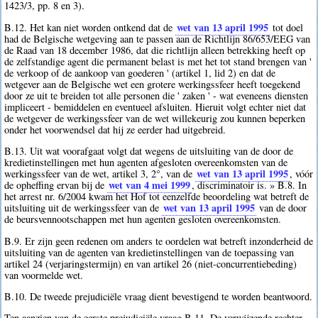
1423/3, pp. 8 en 3).
wet van 13 april 1995
B.12. Het kan niet worden ontkend dat de
tot doel
had de Belgische wetgeving aan te passen aan de Richtlijn 86/653/EEG van
de Raad van 18 december 1986, dat die richtlijn alleen betrekking heeft op
de zelfstandige agent die permanent belast is met het tot stand brengen van '
de verkoop of de aankoop van goederen ' (artikel 1, lid 2) en dat de
wetgever aan de Belgische wet een grotere werkingssfeer heeft toegekend
door ze uit te breiden tot alle personen die ' zaken ' - wat eveneens diensten
impliceert - bemiddelen en eventueel afsluiten. Hieruit volgt echter niet dat
de wetgever de werkingssfeer van de wet willekeurig zou kunnen beperken
onder het voorwendsel dat hij ze eerder had uitgebreid.
B.13. Uit wat voorafgaat volgt dat wegens de uitsluiting van de door de
kredietinstellingen met hun agenten afgesloten overeenkomsten van de
wet van 13 april 1995
werkingssfeer van de wet, artikel 3, 2°, van de
, vóór
wet van 4 mei 1999
de opheffing ervan bij de
, discriminatoir is. » B.8. In
het arrest nr. 6/2004 kwam het Hof tot eenzelfde beoordeling wat betreft de
wet van 13 april 1995
uitsluiting uit de werkingssfeer van de
van de door
de beursvennootschappen met hun agenten gesloten overeenkomsten.
B.9. Er zijn geen redenen om anders te oordelen wat betreft inzonderheid de
uitsluiting van de agenten van kredietinstellingen van de toepassing van
artikel 24 (verjaringstermijn) en van artikel 26 (niet-concurrentiebeding)
van voormelde wet.
B.10. De tweede prejudiciële vraag dient bevestigend te worden beantwoord.
Ten aanzien van de eerste prejudiciële vraag B.11. De verwijzende rechter