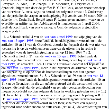
Lavrysen, A. Alen, J.-P. Snappe, J.-P. Moerman, E. Derycke en J.
Spreutels, bijgestaan door de griffier P.-Y. Dutilleux, onder voorzitterschap
van voorzitter A. Arts, wijst na beraad het volgende arrest : I. Onderwerp
van de prejudiciële vragen en rechtspleging Bij vonnis van 24 maart 2004 in
zake de n.v. Dexia Bank België tegen P. Lagrange en anderen, waarvan de
expeditie ter griffie van het Arbitragehof is ingekomen op 1 april 2004,
heeft de Rechtbank van eerste aanleg te Gent de volgende prejudiciële
vragen gesteld :
wet van 4 mei 1999
1. « Schendt artikel 4 van de
tot wijziging van de
wet van 13 april 1995
betreffende de handelsagentuurovereenkomst, de
artikelen 10 en 11 van de Grondwet, doordat het bepaalt dat de wet niet van
toepassing is op de verbintenissen waarvan de uitvoering in rechte is
gevorderd voor de inwerkingtreding ervan op 12 juni 1999 ? » 2.
wet van 13 april 1995
« Schendt artikel 3, 2°, van de
betreffende de
wet van 4
handelsagentuurovereenkomst, voor de opheffing ervan bij de
mei 1999
, de artikelen 10 en 11 van de Grondwet, doordat het bepaalt dat
wet van 13 april 1995
die
, meer in het bijzonder de artikelen 24 en 26, niet
van toepassing is op de door de kredietinstellingen met hun agenten
wet van 13
afgesloten overeenkomsten ? » 3. « Schendt artikel 29 van de
april 1995
betreffende de handelsagentuurovereenkomst de artikelen 10 en
11 van de Grondwet, in die zin geïnterpreteerd dat dit wetsartikel niet de
draagwijdte heeft dat de geldigheid van een niet-concurrentiebeding zou
mogen beoordeeld worden volgens de later in werking getreden wet ? » (...)
III. In rechte (...) Ten aanzien van de in het geding zijnde bepalingen B.1.
wet van 13 april 1995
De
betreffende de handelsagentuurovereenkomst
heeft voor dat soort overeenkomst in het Belgische recht een regeling
ingevoerd voor onder andere de duur ervan (artikel 4), de verplichtingen van