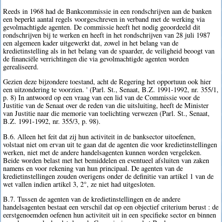
Reeds in 1968 had de Bankcommissie in een rondschrijven aan de banken
een beperkt aantal regels voorgeschreven in verband met de werking via
gevolmachtigde agenten. De commissie heeft het nodig geoordeeld dit
rondschrijven bij te werken en heeft in het rondschrijven van 28 juli 1987
een algemeen kader uitgewerkt dat, zowel in het belang van de
kredietinstelling als in het belang van de spaarder, de veiligheid beoogt van
de financiële verrichtingen die via gevolmachtigde agenten worden
gerealiseerd.
Gezien deze bijzondere toestand, acht de Regering het opportuun ook hier
een uitzondering te voorzien. ' (Parl. St., Senaat, B.Z. 1991-1992, nr. 355/1,
p. 8) In antwoord op een vraag van een lid van de Commissie voor de
Justitie van de Senaat over de reden van die uitsluiting, heeft de Minister
van Justitie naar die memorie van toelichting verwezen (Parl. St., Senaat,
B.Z. 1991-1992, nr. 355/3, p. 98).
B.6. Alleen het feit dat zij hun activiteit in de banksector uitoefenen,
volstaat niet om ervan uit te gaan dat de agenten die voor kredietinstellingen
werken, niet met de andere handelsagenten kunnen worden vergeleken.
Beide worden belast met het bemiddelen en eventueel afsluiten van zaken
namens en voor rekening van hun principaal. De agenten van de
kredietinstellingen zouden overigens onder de definitie van artikel 1 van de
wet vallen indien artikel 3, 2°, ze niet had uitgesloten.
B.7. Tussen de agenten van de kredietinstellingen en de andere
handelsagenten bestaat een verschil dat op een objectief criterium berust : de
eerstgenoemden oefenen hun activiteit uit in een specifieke sector en binnen