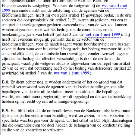
een algemeen kader dat door de Commissie voor het Bank- en
wet van 4 mei
Financiewezen is vastgelegd. Wanneer de wetgever bij de
1999
een einde maakt aan de uitsluiting van de agenten van de
kredietinstellingen, heeft hij overigens artikel 15 gewijzigd opdat, in de drie
sectoren die oorspronkelijk bij artikel 3, 2°, waren uitgesloten, via een in
een paritair overlegorgaan gesloten overeenkomst, van de wet zou kunnen
worden afgeweken voor wat het bedrag van de commissies en de
wet van 4 mei 1999
berekeningswijze ervan betreft (artikel 3 van de
). Hij
heeft het eveneens mogelijk gemaakt dat in de sector van de
kredietinstellingen, voor de handelsagent wiens hoofdactiviteit erin bestaat
zaken te doen waarvoor hij zichzelf borg stelt, het bedrag waarvoor hij zich
aansprakelijk stelt, de commissie kan overstijgen, zonder evenwel hoger te
zijn dan het bedrag dat effectief verschuldigd is door de derde aan de
principaal, waarbij de wetgever aldus is afgeweken van de regel van artikel
25 van de wet, dat betrekking heeft op het beding van delcredere (artikel 25,
wet van 1 juni 1999
gewijzigd bij artikel 3 van de
).
B.8. Er dient echter nog te worden onderzocht of het op grond van dat
verschil verantwoord was de agenten van de kredietinstellingen van alle
bepalingen van de wet uit te sluiten, meer bepaald van die bepalingen
waarbij een minimumopzegtermijn wordt opgelegd en die welke betrekking
hebben op het recht op een uitwinningsvergoeding.
B.9. Het blijkt niet dat de omzendbrieven van de Bankcommissie waarnaar
tijdens de parlementaire voorbereiding werd verwezen, hebben voorzien in
specifieke waarborgen voor de agent. Uit het citaat in B.5 blijkt daarentegen
dat die omzendbrieven tot doel hadden de belangen van de kredietinstelling
en die van de spaarders te vrijwaren.