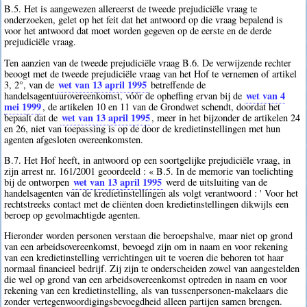
B.5. Het is aangewezen allereerst de tweede prejudiciële vraag te
onderzoeken, gelet op het feit dat het antwoord op die vraag bepalend is
voor het antwoord dat moet worden gegeven op de eerste en de derde
prejudiciële vraag.
Ten aanzien van de tweede prejudiciële vraag B.6. De verwijzende rechter
beoogt met de tweede prejudiciële vraag van het Hof te vernemen of artikel
wet van 13 april 1995
3, 2°, van de
betreffende de
wet van 4
handelsagentuurovereenkomst, vóór de opheffing ervan bij de
mei 1999
, de artikelen 10 en 11 van de Grondwet schendt, doordat het
wet van 13 april 1995
bepaalt dat de
, meer in het bijzonder de artikelen 24
en 26, niet van toepassing is op de door de kredietinstellingen met hun
agenten afgesloten overeenkomsten.
B.7. Het Hof heeft, in antwoord op een soortgelijke prejudiciële vraag, in
zijn arrest nr. 161/2001 geoordeeld : « B.5. In de memorie van toelichting
wet van 13 april 1995
bij de ontworpen
werd de uitsluiting van de
handelsagenten van de kredietinstellingen als volgt verantwoord : ' Voor het
rechtstreeks contact met de cliënten doen kredietinstellingen dikwijls een
beroep op gevolmachtigde agenten.
Hieronder worden personen verstaan die beroepshalve, maar niet op grond
van een arbeidsovereenkomst, bevoegd zijn om in naam en voor rekening
van een kredietinstelling verrichtingen uit te voeren die behoren tot haar
normaal financieel bedrijf. Zij zijn te onderscheiden zowel van aangestelden
die wel op grond van een arbeidsovereenkomst optreden in naam en voor
rekening van een kredietinstelling, als van tussenpersonen-makelaars die
zonder vertegenwoordigingsbevoegdheid alleen partijen samen brengen.