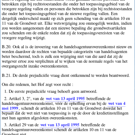
betrokken zijn bij rechtstoestanden die onder het toepassingsgebied van de
vroegere regeling vallen en personen die betrokken zijn bij rechtstoestanden
die onder het toepassingsgebied van de nieuwe regeling vallen. Een
dergelijk onderscheid maakt op zich geen schending van de artikelen 10 en
11 van de Grondwet uit. Elke wetswijziging zou onmogelijk worden, indien
zou worden aangenomen dat een nieuwe bepaling die grondwetsartikelen
zou schenden om de enkele reden dat zij de toepassingsvereisten van de
vroegere regeling wijzigt.
B.20. Ook al is de invoering van de handelsagentuurovereenkomst nieuw en
worden daardoor de rechten van bepaalde categorieën van handelsagenten
beter beschermd, toch is zulk een wijziging niet van die aard dat zij de
wetgever ertoe zou verplichten af te wijken van de normale regels van het
overgangsrecht inzake overeenkomsten.
B.21. De derde prejudiciële vraag dient ontkennend te worden beantwoord.
Om die redenen, het Hof zegt voor recht :
1. De eerste prejudiciële vraag behoeft geen antwoord.
wet van 13 april 1995
2. Artikel 3, 2°, van de
betreffende de
wet van 4
handelsagentuurovereenkomst, vóór de opheffing ervan bij de
mei 1999
, schendt de artikelen 10 en 11 van de Grondwet doordat het
bepaalt dat de wet niet van toepassing is op de door de kredietinstellingen
met hun agenten afgesloten overeenkomsten.
wet van 13 april 1995
3. Artikel 29 van de
betreffende de
handelsagentuurovereenkomst schendt de artikelen 10 en 11 van de
Grondwet niet.