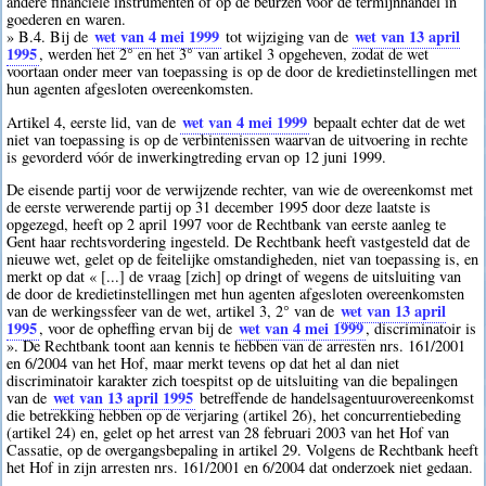
andere financiële instrumenten of op de beurzen voor de termijnhandel in
goederen en waren.
wet van 4 mei 1999
wet van 13 april
» B.4. Bij de
tot wijziging van de
1995
, werden het 2° en het 3° van artikel 3 opgeheven, zodat de wet
voortaan onder meer van toepassing is op de door de kredietinstellingen met
hun agenten afgesloten overeenkomsten.
wet van 4 mei 1999
Artikel 4, eerste lid, van de
bepaalt echter dat de wet
niet van toepassing is op de verbintenissen waarvan de uitvoering in rechte
is gevorderd vóór de inwerkingtreding ervan op 12 juni 1999.
De eisende partij voor de verwijzende rechter, van wie de overeenkomst met
de eerste verwerende partij op 31 december 1995 door deze laatste is
opgezegd, heeft op 2 april 1997 voor de Rechtbank van eerste aanleg te
Gent haar rechtsvordering ingesteld. De Rechtbank heeft vastgesteld dat de
nieuwe wet, gelet op de feitelijke omstandigheden, niet van toepassing is, en
merkt op dat « [...] de vraag [zich] op dringt of wegens de uitsluiting van
de door de kredietinstellingen met hun agenten afgesloten overeenkomsten
wet van 13 april
van de werkingssfeer van de wet, artikel 3, 2° van de
1995
wet van 4 mei 1999
, voor de opheffing ervan bij de
, discriminatoir is
». De Rechtbank toont aan kennis te hebben van de arresten nrs. 161/2001
en 6/2004 van het Hof, maar merkt tevens op dat het al dan niet
discriminatoir karakter zich toespitst op de uitsluiting van die bepalingen
wet van 13 april 1995
van de
betreffende de handelsagentuurovereenkomst
die betrekking hebben op de verjaring (artikel 26), het concurrentiebeding
(artikel 24) en, gelet op het arrest van 28 februari 2003 van het Hof van
Cassatie, op de overgangsbepaling in artikel 29. Volgens de Rechtbank heeft
het Hof in zijn arresten nrs. 161/2001 en 6/2004 dat onderzoek niet gedaan.