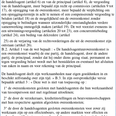
de handelsagent (artikel 6) en van de principaal (artikel 8), de vergoeding
van de handelsagent, meer bepaald zijn recht op commissies (artikelen 9 tot
17), de opzegging van de overeenkomst, meer bepaald de verplichting om
een opzeggingstermijn in acht te nemen of een compenserende vergoeding te
betalen (artikel 18) en de mogelijkheid om de overeenkomst zonder
opzegging te beëindigen wanneer uitzonderlijke omstandigheden verdere
samenwerking onmogelijk maken (artikel 19). De wet voorziet eveneens in
een uitwinningsvergoeding (artikelen 20 tot 23), een concurrentiebeding
(artikel 24), een beding van delcredere (artikel
25) en de verjaring van de rechtsvorderingen die uit de overeenkomst zijn
ontstaan (artikel 26).
B.2. Artikel 1 van de wet bepaalt : « De handelsagentuurovereenkomst is
een overeenkomst waarbij de ene partij, de handelsagent, door de andere
partij, de principaal, zonder dat hij onder diens gezag staat, permanent en
tegen vergoeding belast wordt met het bemiddelen en eventueel het afsluiten
van zaken in naam en voor rekening van de principaal.
De handelsagent deelt zijn werkzaamheden naar eigen goeddunken in en
beschikt zelfstandig over zijn tijd. » B.3. In zijn oorspronkelijke versie
bepaalde artikel 3 : « Deze wet is niet van toepassing op :
1° de overeenkomsten gesloten met handelsagenten die hun werkzaamheid
van tussenpersoon niet met regelmaat uitoefenen;
2° de door de verzekeraars, kredietinstellingen en beursvennootschappen
met hun respectieve agenten afgesloten overeenkomsten;
3° de door de handelsagenten gesloten overeenkomsten voor zover zij
werkzaam zijn op een effectenbeurs, op andere markten voor effecten en