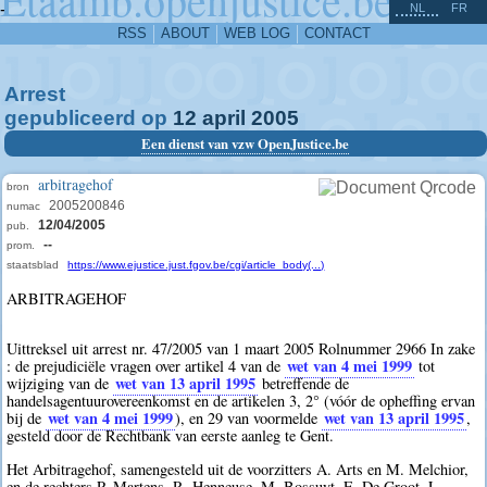
^
-
NL
FR
RSS
ABOUT
WEB LOG
CONTACT
Arrest
gepubliceerd op
12
april
2005
Een dienst van vzw OpenJustice.be
arbitragehof
bron
2005200846
numac
12/04/2005
pub.
--
prom.
staatsblad
https://www.ejustice.just.fgov.be/cgi/article_body(...)
ARBITRAGEHOF
Uittreksel uit arrest nr. 47/2005 van 1 maart 2005 Rolnummer 2966 In zake
wet van 4 mei 1999
: de prejudiciële vragen over artikel 4 van de
tot
wet van 13 april 1995
wijziging van de
betreffende de
handelsagentuurovereenkomst en de artikelen 3, 2° (vóór de opheffing ervan
wet van 4 mei 1999
wet van 13 april 1995
bij de
), en 29 van voormelde
,
gesteld door de Rechtbank van eerste aanleg te Gent.
Het Arbitragehof, samengesteld uit de voorzitters A. Arts en M. Melchior,
en de rechters P. Martens, R. Henneuse, M. Bossuyt, E. De Groot, L.