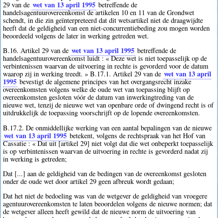
wet van 13 april 1995
29 van de
betreffende de
handelsagentuurovereenkomst de artikelen 10 en 11 van de Grondwet
schendt, in die zin geïnterpreteerd dat dit wetsartikel niet de draagwijdte
heeft dat de geldigheid van een niet-concurrentiebeding zou mogen worden
beoordeeld volgens de later in werking getreden wet.
wet van 13 april 1995
B.16. Artikel 29 van de
betreffende de
handelsagentuurovereenkomst luidt : « Deze wet is niet toepasselijk op de
verbintenissen waarvan de uitvoering in rechte is gevorderd voor de datum
wet van 13 april
waarop zij in werking treedt. » B.17.1. Artikel 29 van de
1995
bevestigt de algemene principes van het overgangsrecht inzake
overeenkomsten volgens welke de oude wet van toepassing blijft op
overeenkomsten gesloten vóór de datum van inwerkingtreding van de
nieuwe wet, tenzij de nieuwe wet van openbare orde of dwingend recht is of
uitdrukkelijk de toepassing voorschrijft op de lopende overeenkomsten.
B.17.2. De onmiddellijke werking van een aantal bepalingen van de nieuwe
wet van 13 april 1995
betekent, volgens de rechtspraak van het Hof van
Cassatie : « Dat uit [artikel 29] niet volgt dat die wet onbeperkt toepasselijk
is op verbintenissen waarvan de uitvoering in rechte is gevorderd nadat zij
in werking is getreden;
Dat [...] aan de geldigheid van de bedingen van de overeenkomst gesloten
onder de oude wet door artikel 29 geen afbreuk wordt gedaan;
Dat het niet de bedoeling was van de wetgever de geldigheid van vroegere
agentuurovereenkomsten te laten beoordelen volgens de nieuwe normen; dat
de wetgever alleen heeft gewild dat de nieuwe norm de uitvoering van