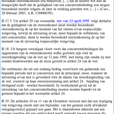
bestaande overeenkomsten zou beheersen; [...] dat de nieuwe wet niet de
draagwijdte heeft dat de geldigheid van een concurrentiebeding zou mogen
beoordeeld worden volgens de later in werking getreden wet; [...] » (Cass.,
28 februari 2003, A.R. C000603N).
wet van 13 april 1995
B.17.3. Uit artikel 29 van voormelde
volgt derhalve
dat de geldigheid van de overeenkomst moet worden beoordeeld
overeenkomstig de op het moment van het sluiten ervan toepasselijke
wetgeving, terwijl de uitvoering ervan, meer bepaald de verbintenis van
niet-concurrentie, dient te worden beoordeeld overeenkomstig de op het
moment van de uitvoering toepasselijke wetgeving.
B.18. Uit hetgeen voorafgaat vloeit voort dat concurrentiebedingen die
opgenomen zijn in overeenkomsten welke gesloten zijn vóór de
inwerkingtreding van de wet op 12 juni 1995, niet nietig zijn omdat zij niet
zouden beantwoorden aan de eisen gesteld in artikel 24 van de wet.
De verbintenis die uit een zodanig beding voortvloeit om gedurende een
bepaalde periode niet te concurreren met de principaal, moet, wanneer de
uitvoering ervan niet is gevorderd vóór de datum van inwerkingtreding van
de wet, evenwel op haar overeenstemming met artikel 24 - bepaling van
dwingend recht - worden beoordeeld. In voorkomend geval zal de
uitwerking van het concurrentiebeding moeten worden beperkt tot de
grenzen bepaald in het voormelde artikel 24.
B.19. De artikelen 10 en 11 van de Grondwet vereisen niet dat een wijziging
van wetgeving steeds met een bijzonder, van het gemeen recht afwijkend
overgangsstelsel gepaard zou gaan. Het is daarenboven inherent aan een
nieuwe regeling dat een onderscheid wordt gemaakt tussen personen die