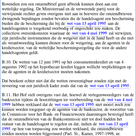
Bovendien zou een omzendbrief geen afbreuk kunnen doen aan een
wettelijke regeling. De Ministerraad en de verwerende partij voor de
verwijzende rechter geven overigens niet aan in hoeverre die omzendbrieven
dwingende bepalingen zouden bevatten die de handelsagent een bescherming
wet van 13 april 1995
bieden die de bescherming die bij de
aan de
handelsagenten is toegekend overbodig of ongeschikt zou maken. De
wet van 4 mei 1999
collectieve overeenkomsten waarnaar de
zal verwijzen,
zijn juridische instrumenten die de wetgever niet in de hand heeft en die niet
als verantwoording kunnen dienen voor de weigering, aan de agenten in de
kredietsector, van de wettelijke beschermingsregeling die voor de andere
handelsagenten geldt.
B.10. De wetten van 12 juni 1991 op het consumentenkrediet en van 4
augustus 1992 op het hypothecair krediet leggen wellicht verplichtingen op
die de agenten in de kredietsector moeten nakomen.
Dat betekent echter niet dat die wetten onverenigbaar zouden zijn met de
wet van 13 april 1995
invoering van een juridisch kader zoals dat van de
.
B.11. Het Hof stelt overigens vast dat, hoewel de vertegenwoordigers van de
wet van 4 mei
banksector tijdens de hoorzittingen ter voorbereiding van de
1999
wet van 13 april 1995
hebben verklaard dat de
niet moest noch zou
kunnen worden toegepast op de agenten van de banksector, de voorzitter van
de Commissie voor het Bank- en Financiewezen daarentegen bevestigd heeft
dat de omzendbrieven van de Bankcommissie niet tot doel hadden het
wet van 13 april
statuut van de handelsagent te regelen en dat, indien de
1995
op hen van toepassing zou worden verklaard, die omzendbrieven
zouden moeten worden bijgestuurd (Parl. St., Kamer, 1997-1998, nr.