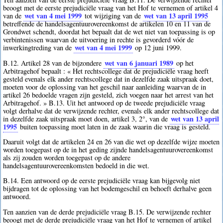
beoogt met de eerste prejudiciële vraag van het Hof te vernemen of artikel 4
wet van 4 mei 1999
wet van 13 april 1995
van de
tot wijziging van de
betreffende de handelsagentuurovereenkomst de artikelen 10 en 11 van de
Grondwet schendt, doordat het bepaalt dat de wet niet van toepassing is op
verbintenissen waarvan de uitvoering in rechte is gevorderd vóór de
wet van 4 mei 1999
inwerkingtreding van de
op 12 juni 1999.
wet van 6 januari 1989
B.12. Artikel 28 van de bijzondere
op het
Arbitragehof bepaalt : « Het rechtscollege dat de prejudiciële vraag heeft
gesteld evenals elk ander rechtscollege dat in dezelfde zaak uitspraak doet,
moeten voor de oplossing van het geschil naar aanleiding waarvan de in
artikel 26 bedoelde vragen zijn gesteld, zich voegen naar het arrest van het
Arbitragehof. » B.13. Uit het antwoord op de tweede prejudiciële vraag
volgt derhalve dat de verwijzende rechter, evenals elk ander rechtscollege dat
wet van 13 april
in dezelfde zaak uitspraak moet doen, artikel 3, 2°, van de
1995
buiten toepassing moet laten in de zaak waarin die vraag is gesteld.
Daaruit volgt dat de artikelen 24 en 26 van die wet op dezelfde wijze moeten
worden toegepast op de in het geding zijnde handelsagentuurovereenkomst
als zij zouden worden toegepast op de andere
handelsagentuurovereenkomsten bedoeld in die wet.
B.14. Een antwoord op de eerste prejudiciële vraag kan bijgevolg niet
bijdragen tot de oplossing van het bodemgeschil en behoeft derhalve geen
antwoord.
Ten aanzien van de derde prejudiciële vraag B.15. De verwijzende rechter
beoogt met de derde prejudiciële vraag van het Hof te vernemen of artikel