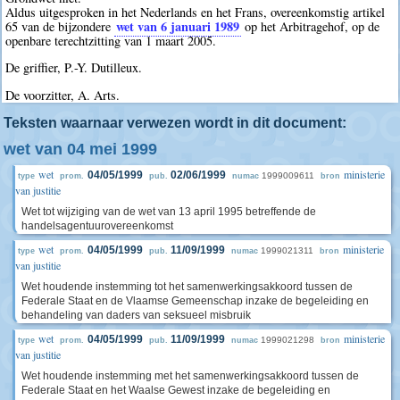
Aldus uitgesproken in het Nederlands en het Frans, overeenkomstig artikel
wet van 6 januari 1989
65 van de bijzondere
op het Arbitragehof, op de
openbare terechtzitting van 1 maart 2005.
De griffier, P.-Y. Dutilleux.
De voorzitter, A. Arts.
Teksten waarnaar verwezen wordt in dit document:
wet van 04 mei 1999
wet
ministerie
04/05/1999
02/06/1999
1999009611
type
prom.
pub.
numac
bron
van justitie
Wet tot wijziging van de wet van 13 april 1995 betreffende de
handelsagentuurovereenkomst
wet
ministerie
04/05/1999
11/09/1999
1999021311
type
prom.
pub.
numac
bron
van justitie
Wet houdende instemming tot het samenwerkingsakkoord tussen de
Federale Staat en de Vlaamse Gemeenschap inzake de begeleiding en
behandeling van daders van seksueel misbruik
wet
ministerie
04/05/1999
11/09/1999
1999021298
type
prom.
pub.
numac
bron
van justitie
Wet houdende instemming met het samenwerkingsakkoord tussen de
Federale Staat en het Waalse Gewest inzake de begeleiding en