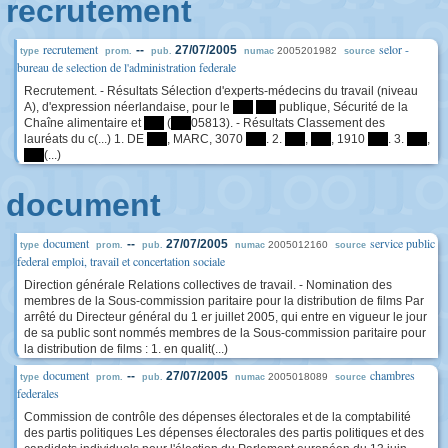
recrutement
recrutement
selor -
--
27/07/2005
2005201982
type
prom.
pub.
numac
source
bureau de selection de l'administration federale
Recrutement. - Résultats Sélection d'experts-médecins du travail (niveau
A), d'expression néerlandaise, pour le
****
****
publique, Sécurité de la
Chaîne alimentaire et
****
(
****
05813). - Résultats Classement des
lauréats du c(...) 1. DE
****
, MARC, 3070
****
. 2.
****
,
****
, 1910
****
. 3.
****
,
****
(...)
document
document
service public
--
27/07/2005
2005012160
type
prom.
pub.
numac
source
federal emploi, travail et concertation sociale
Direction générale Relations collectives de travail. - Nomination des
membres de la Sous-commission paritaire pour la distribution de films Par
arrêté du Directeur général du 1 er juillet 2005, qui entre en vigueur le jour
de sa public sont nommés membres de la Sous-commission paritaire pour
la distribution de films : 1. en qualit(...)
document
chambres
--
27/07/2005
2005018089
type
prom.
pub.
numac
source
federales
Commission de contrôle des dépenses électorales et de la comptabilité
des partis politiques Les dépenses électorales des partis politiques et des