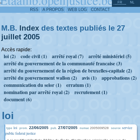
^
-
FR
NL
RSS
A PROPOS
WEB LOG
CONTACT
M.B.
Index
des textes publiés le 27
juillet
2005
Accès rapide:
loi (2)
code civil (1)
arrêté royal (7)
arrêté ministériel (5)
arrêté du gouvernement de la communauté francaise (3)
arrêté du gouvernement de la région de bruxelles-capitale (2)
arrêté du gouvernement wallon (2)
avis (1)
approbations (2)
communication du selor (1)
erratum (1)
nomination par arrêté royal (2)
recrutement (1)
document (6)
loi
loi
service
22/06/2005
27/07/2005
2005009528
type
prom.
pub.
numac
source
public federal justice