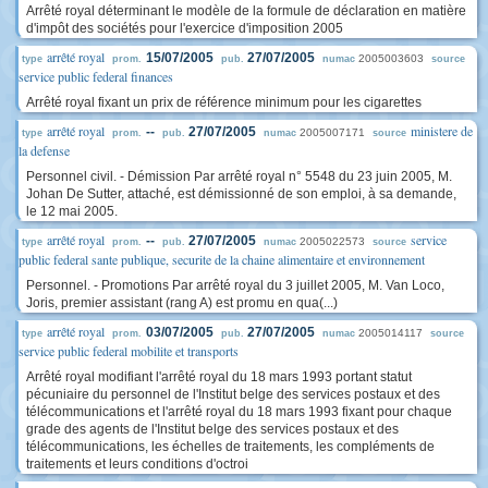
Arrêté royal déterminant le modèle de la formule de déclaration en matière
d'impôt des sociétés pour l'exercice d'imposition 2005
arrêté royal
15/07/2005
27/07/2005
2005003603
type
prom.
pub.
numac
source
service public federal finances
Arrêté royal fixant un prix de référence minimum pour les cigarettes
arrêté royal
ministere de
--
27/07/2005
2005007171
type
prom.
pub.
numac
source
la defense
Personnel civil. - Démission Par arrêté royal n° 5548 du 23 juin 2005, M.
Johan De Sutter, attaché, est démissionné de son emploi, à sa demande,
le 12 mai 2005.
arrêté royal
service
--
27/07/2005
2005022573
type
prom.
pub.
numac
source
public federal sante publique, securite de la chaine alimentaire et environnement
Personnel. - Promotions Par arrêté royal du 3 juillet 2005, M. Van Loco,
Joris, premier assistant (rang A) est promu en qua(...)
arrêté royal
03/07/2005
27/07/2005
2005014117
type
prom.
pub.
numac
source
service public federal mobilite et transports
Arrêté royal modifiant l'arrêté royal du 18 mars 1993 portant statut
pécuniaire du personnel de l'Institut belge des services postaux et des
télécommunications et l'arrêté royal du 18 mars 1993 fixant pour chaque
grade des agents de l'Institut belge des services postaux et des
télécommunications, les échelles de traitements, les compléments de
traitements et leurs conditions d'octroi