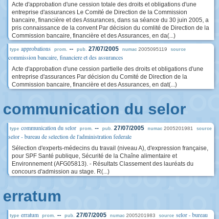
Acte d'approbation d'une cession totale des droits et obligations d'une
entreprise d'assurances Le Comité de Direction de la Commission
bancaire, financière et des Assurances, dans sa séance du 30 juin 2005, a
pris connaissance de la convent Par décision du comlité de Direction de la
Commission bancaire, financière et des Assurances, en da(...)
approbations
--
27/07/2005
2005095119
type
prom.
pub.
numac
source
commission bancaire, financiere et des assurances
Acte d'approbation d'une cession partielle des droits et obligations d'une
entreprise d'assurances Par décision du Comité de Direction de la
Commission bancaire, financière et des Assurances, en dat(...)
communication du selor
communication du selor
--
27/07/2005
2005201981
type
prom.
pub.
numac
source
selor - bureau de selection de l'administration federale
Sélection d'experts-médecins du travail (niveau A), d'expression française,
pour SPF Santé publique, Sécurité de la Chaîne alimentaire et
Environnement (AFG05813). - Résultats Classement des lauréats du
concours d'admission au stage. R(...)
erratum
erratum
selor - bureau
--
27/07/2005
2005201983
type
prom.
pub.
numac
source