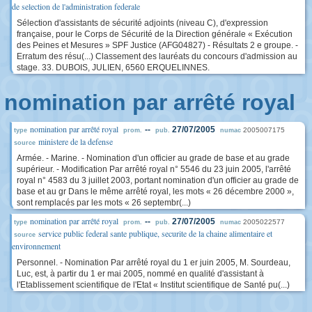
de selection de l'administration federale
Sélection d'assistants de sécurité adjoints (niveau C), d'expression
française, pour le Corps de Sécurité de la Direction générale « Exécution
des Peines et Mesures » SPF Justice (AFG04827) - Résultats 2 e groupe. -
Erratum des résu(...) Classement des lauréats du concours d'admission au
stage. 33. DUBOIS, JULIEN, 6560 ERQUELINNES.
nomination par arrêté royal
nomination par arrêté royal
--
27/07/2005
2005007175
type
prom.
pub.
numac
ministere de la defense
source
Armée. - Marine. - Nomination d'un officier au grade de base et au grade
supérieur. - Modification Par arrêté royal n° 5546 du 23 juin 2005, l'arrêté
royal n° 4583 du 3 juillet 2003, portant nomination d'un officier au grade de
base et au gr Dans le même arrêté royal, les mots « 26 décembre 2000 »,
sont remplacés par les mots « 26 septembr(...)
nomination par arrêté royal
--
27/07/2005
2005022577
type
prom.
pub.
numac
service public federal sante publique, securite de la chaine alimentaire et
source
environnement
Personnel. - Nomination Par arrêté royal du 1 er juin 2005, M. Sourdeau,
Luc, est, à partir du 1 er mai 2005, nommé en qualité d'assistant à
l'Etablissement scientifique de l'Etat « Institut scientifique de Santé pu(...)