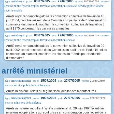
arrêté royal
03/07/2005
27/07/2005
2005200726
type
prom.
pub.
numac
source
service public federal emploi, travail et concertation sociale et service public federal
securite sociale
Arrêté royal rendant obligatoire la convention collective de travail du 10
juin 2004, conclue au sein de la Commission paritaire de l'industrie et du
commerce du diamant, modifiant la convention collective de travail du 3
avril 1975 concernant les vacances annuelles
arrêté royal
03/07/2005
27/07/2005
2005201729
type
prom.
pub.
numac
source
service public federal emploi, travail et concertation sociale
Arrêté royal rendant obligatoire la convention collective de travail du 29
avril 2002, conclue au sein de la Commission paritaire de l'industrie et du
commerce du diamant, modifiant les statuts du "Fonds pour l'industrie
diamantaire"
arrêté ministériel
arrêté ministériel
15/07/2005
27/07/2005
2005003604
type
prom.
pub.
numac
service public federal finances
source
Arrêté ministériel relatif au régime fiscal des tabacs manufacturés
arrêté ministériel
19/05/2005
27/07/2005
2005007174
type
prom.
pub.
numac
ministere de la defense
source
Arrêté ministériel modifiant l'arrêté ministériel du 29 juin 1994 fixant des
missions et opérations qui sont prises en considération pour l'octroi de la