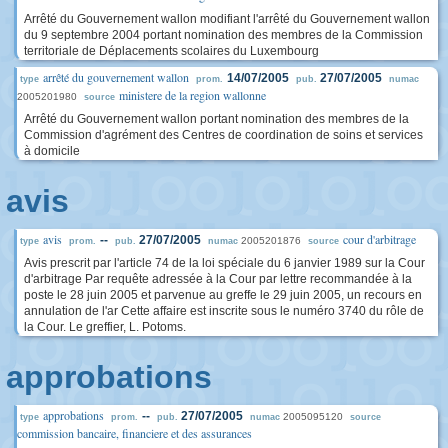
Arrêté du Gouvernement wallon modifiant l'arrêté du Gouvernement wallon
du 9 septembre 2004 portant nomination des membres de la Commission
territoriale de Déplacements scolaires du Luxembourg
arrêté du gouvernement wallon
14/07/2005
27/07/2005
type
prom.
pub.
numac
ministere de la region wallonne
2005201980
source
Arrêté du Gouvernement wallon portant nomination des membres de la
Commission d'agrément des Centres de coordination de soins et services
à domicile
avis
avis
cour d'arbitrage
--
27/07/2005
2005201876
type
prom.
pub.
numac
source
Avis prescrit par l'article 74 de la loi spéciale du 6 janvier 1989 sur la Cour
d'arbitrage Par requête adressée à la Cour par lettre recommandée à la
poste le 28 juin 2005 et parvenue au greffe le 29 juin 2005, un recours en
annulation de l'ar Cette affaire est inscrite sous le numéro 3740 du rôle de
la Cour. Le greffier, L. Potoms.
approbations
approbations
--
27/07/2005
2005095120
type
prom.
pub.
numac
source
commission bancaire, financiere et des assurances