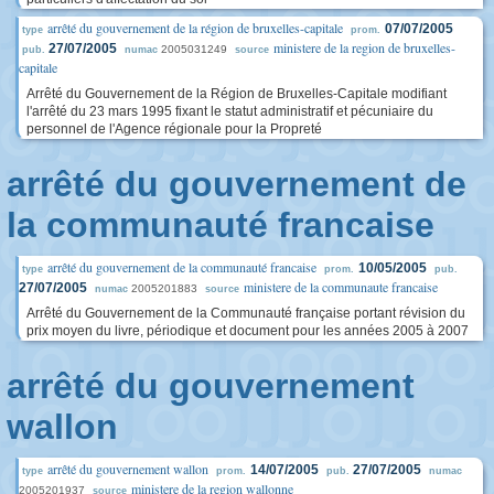
arrêté du gouvernement de la région de bruxelles-capitale
07/07/2005
type
prom.
ministere de la region de bruxelles-
27/07/2005
2005031249
pub.
numac
source
capitale
Arrêté du Gouvernement de la Région de Bruxelles-Capitale modifiant
l'arrêté du 23 mars 1995 fixant le statut administratif et pécuniaire du
personnel de l'Agence régionale pour la Propreté
arrêté du gouvernement de
la communauté francaise
arrêté du gouvernement de la communauté francaise
10/05/2005
type
prom.
pub.
ministere de la communaute francaise
27/07/2005
2005201883
numac
source
Arrêté du Gouvernement de la Communauté française portant révision du
prix moyen du livre, périodique et document pour les années 2005 à 2007
arrêté du gouvernement
wallon
arrêté du gouvernement wallon
14/07/2005
27/07/2005
type
prom.
pub.
numac
ministere de la region wallonne
2005201937
source