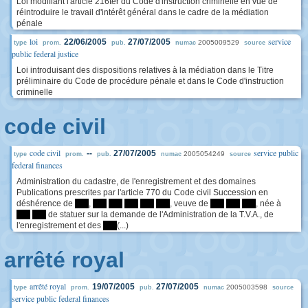
Loi modifiant l'article 216ter du Code d'instruction criminelle en vue de
réintroduire le travail d'intérêt général dans le cadre de la médiation
pénale
loi
service
22/06/2005
27/07/2005
2005009529
type
prom.
pub.
numac
source
public federal justice
Loi introduisant des dispositions relatives à la médiation dans le Titre
préliminaire du Code de procédure pénale et dans le Code d'instruction
criminelle
code civil
code civil
service public
--
27/07/2005
2005054249
type
prom.
pub.
numac
source
federal finances
Administration du cadastre, de l'enregistrement et des domaines
Publications prescrites par l'article 770 du Code civil Succession en
déshérence de
****
,
****
****
****
****
****
, veuve de
****
****
****
, née à
****
****
de statuer sur la demande de l'Administration de la T.V.A., de
l'enregistrement et des
****
(...)
arrêté royal
arrêté royal
19/07/2005
27/07/2005
2005003598
type
prom.
pub.
numac
source
service public federal finances