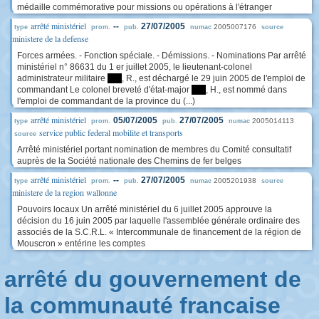
médaille commémorative pour missions ou opérations à l'étranger
arrêté ministériel
--
27/07/2005
2005007176
type
prom.
pub.
numac
source
ministere de la defense
Forces armées. - Fonction spéciale. - Démissions. - Nominations Par arrêté
ministériel n° 86631 du 1 er juillet 2005, le lieutenant-colonel
administrateur militaire
****
, R., est déchargé le 29 juin 2005 de l'emploi de
commandant Le colonel breveté d'état-major
****
, H., est nommé dans
l'emploi de commandant de la province du (...)
arrêté ministériel
05/07/2005
27/07/2005
2005014113
type
prom.
pub.
numac
service public federal mobilite et transports
source
Arrêté ministériel portant nomination de membres du Comité consultatif
auprès de la Société nationale des Chemins de fer belges
arrêté ministériel
--
27/07/2005
2005201938
type
prom.
pub.
numac
source
ministere de la region wallonne
Pouvoirs locaux Un arrêté ministériel du 6 juillet 2005 approuve la
décision du 16 juin 2005 par laquelle l'assemblée générale ordinaire des
associés de la S.C.R.L. « Intercommunale de financement de la région de
Mouscron » entérine les comptes
arrêté du gouvernement de
la communauté francaise