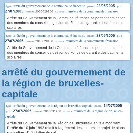
arrêté du gouvernement de la communauté francaise
23/05/2005
type
prom.
pub.
ministere de la communaute francaise
27/07/2005
2005029150
numac
source
Arrêté du Gouvernement de la Communauté française portant nomination
des membres du conseil de gestion du Fonds de garantie des bâtiments
scolaires
arrêté du gouvernement de la communauté francaise
23/05/2005
type
prom.
pub.
ministere de la communaute francaise
27/07/2005
2005029168
numac
source
Arrêté du Gouvernement de la Communauté française portant nomination
des membres du conseil de gestion du Fonds de garantie des bâtiments
scolaires
arrêté du gouvernement de
la région de bruxelles-
capitale
arrêté du gouvernement de la région de bruxelles-capitale
14/07/2005
type
prom.
ministere de la region de bruxelles-
27/07/2005
2005031250
pub.
numac
source
capitale
Arrêté du Gouvernement de la Région de Bruxelles-Capitale modifiant
l'arrêté du 10 juin 1993 relatif à l'agrément des auteurs de projet de plans
particuliers d'affectation du sol