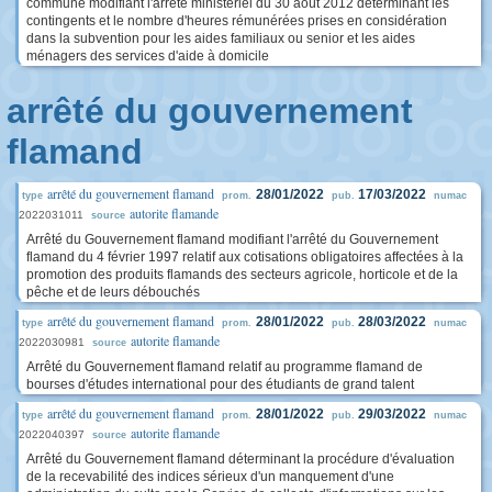
commune modifiant l'arrêté ministériel du 30 août 2012 déterminant les
contingents et le nombre d'heures rémunérées prises en considération
dans la subvention pour les aides familiaux ou senior et les aides
ménagers des services d'aide à domicile
arrêté du gouvernement
flamand
arrêté du gouvernement flamand
28/01/2022
17/03/2022
type
prom.
pub.
numac
autorite flamande
2022031011
source
Arrêté du Gouvernement flamand modifiant l'arrêté du Gouvernement
flamand du 4 février 1997 relatif aux cotisations obligatoires affectées à la
promotion des produits flamands des secteurs agricole, horticole et de la
pêche et de leurs débouchés
arrêté du gouvernement flamand
28/01/2022
28/03/2022
type
prom.
pub.
numac
autorite flamande
2022030981
source
Arrêté du Gouvernement flamand relatif au programme flamand de
bourses d'études international pour des étudiants de grand talent
arrêté du gouvernement flamand
28/01/2022
29/03/2022
type
prom.
pub.
numac
autorite flamande
2022040397
source
Arrêté du Gouvernement flamand déterminant la procédure d'évaluation
de la recevabilité des indices sérieux d'un manquement d'une