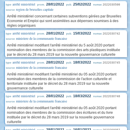
arrêté ministériel
28/01/2022
25/02/2022
2022030598
type
prom.
pub.
numac
region de bruxelles-capitale
source
Arrêté ministériel concernant certaines subventions gérées par Bruxelles
Economie et Emploi qui sont assimilées aux dépenses soumises à des
règles organiques
arrêté ministériel
28/01/2022
15/03/2022
2022030742
type
prom.
pub.
numac
ministere de la communaute francaise
source
Arrêté ministériel modifiant l'arrêté ministériel du 5 août 2020 portant
nomination des membres de la commission des arts plastiques instituée
par le décret du 28 mars 2019 sur la nouvelle gouvernance culturelle
arrêté ministériel
28/01/2022
18/03/2022
2022030745
type
prom.
pub.
numac
ministere de la communaute francaise
source
Arrêté ministériel modifiant l'arrêté ministériel du 05 août 2020 portant
nomination des membres de la commission de l'action culturelle et
territoriale instituée par le décret du 28 mars 2019 sur la nouvelle
gouvernance culturelle
arrêté ministériel
28/01/2022
18/03/2022
2022030748
type
prom.
pub.
numac
ministere de la communaute francaise
source
Arrêté ministériel modifiant l'arrêté ministériel du 05 août 2020 portant
nomination des membres de la commission des écritures et du livre
instituée par le décret du 28 mars 2019 sur la nouvelle gouvernance
culturelle
arrêté ministériel
28/01/2022
16/01/2023
2023200057