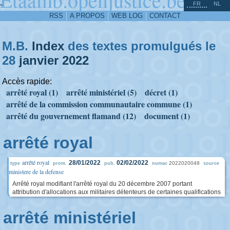
^
-
FR
NL
RSS
A PROPOS
WEB LOG
CONTACT
M.B.
Index
des textes promulgués le
28
janvier
2022
Accès rapide:
arrêté royal (1)
arrêté ministériel (5)
décret (1)
arrêté de la commission communautaire commune (1)
arrêté du gouvernement flamand (12)
document (1)
arrêté royal
arrêté royal
28/01/2022
02/02/2022
2022020048
type
prom.
pub.
numac
source
ministere de la defense
Arrêté royal modifiant l'arrêté royal du 20 décembre 2007 portant
attribution d'allocations aux militaires détenteurs de certaines qualifications
arrêté ministériel