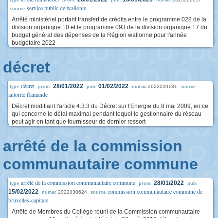
type
prom.
pub.
numac
service public de wallonie
source
Arrêté ministériel portant transfert de crédits entre le programme 028 de la
division organique 10 et le programme 093 de la division organique 17 du
budget général des dépenses de la Région wallonne pour l'année
budgétaire 2022
décret
décret
28/01/2022
01/02/2022
2022020181
type
prom.
pub.
numac
source
autorite flamande
Décret modifiant l'article 4.3.3 du Décret sur l'Energie du 8 mai 2009, en ce
qui concerne le délai maximal pendant lequel le gestionnaire du réseau
peut agir en tant que fournisseur de dernier ressort
arrêté de la commission
communautaire commune
arrêté de la commission communautaire commune
28/01/2022
type
prom.
pub.
commission communautaire commune de
15/02/2022
2022030624
numac
source
bruxelles-capitale
Arrêté de Membres du Collège réuni de la Commission communautaire