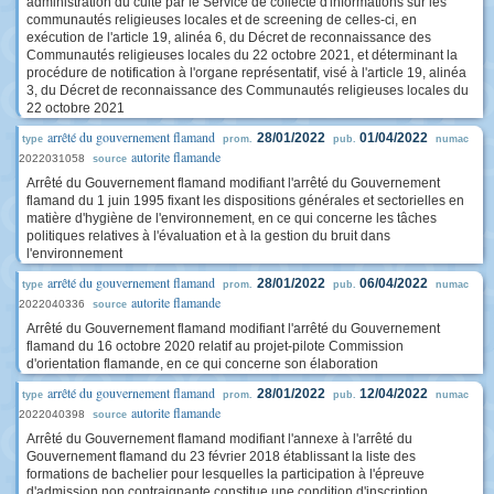
administration du culte par le Service de collecte d'informations sur les
communautés religieuses locales et de screening de celles-ci, en
exécution de l'article 19, alinéa 6, du Décret de reconnaissance des
Communautés religieuses locales du 22 octobre 2021, et déterminant la
procédure de notification à l'organe représentatif, visé à l'article 19, alinéa
3, du Décret de reconnaissance des Communautés religieuses locales du
22 octobre 2021
arrêté du gouvernement flamand
28/01/2022
01/04/2022
type
prom.
pub.
numac
autorite flamande
2022031058
source
Arrêté du Gouvernement flamand modifiant l'arrêté du Gouvernement
flamand du 1 juin 1995 fixant les dispositions générales et sectorielles en
matière d'hygiène de l'environnement, en ce qui concerne les tâches
politiques relatives à l'évaluation et à la gestion du bruit dans
l'environnement
arrêté du gouvernement flamand
28/01/2022
06/04/2022
type
prom.
pub.
numac
autorite flamande
2022040336
source
Arrêté du Gouvernement flamand modifiant l'arrêté du Gouvernement
flamand du 16 octobre 2020 relatif au projet-pilote Commission
d'orientation flamande, en ce qui concerne son élaboration
arrêté du gouvernement flamand
28/01/2022
12/04/2022
type
prom.
pub.
numac
autorite flamande
2022040398
source
Arrêté du Gouvernement flamand modifiant l'annexe à l'arrêté du
Gouvernement flamand du 23 février 2018 établissant la liste des
formations de bachelier pour lesquelles la participation à l'épreuve
d'admission non contraignante constitue une condition d'inscription