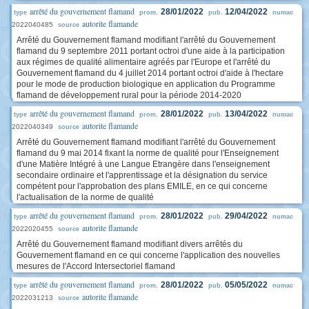
arrêté du gouvernement flamand
28/01/2022
12/04/2022
type
prom.
pub.
numac
autorite flamande
2022040485
source
Arrêté du Gouvernement flamand modifiant l'arrêté du Gouvernement
flamand du 9 septembre 2011 portant octroi d'une aide à la participation
aux régimes de qualité alimentaire agréés par l'Europe et l'arrêté du
Gouvernement flamand du 4 juillet 2014 portant octroi d'aide à l'hectare
pour le mode de production biologique en application du Programme
flamand de développement rural pour la période 2014-2020
arrêté du gouvernement flamand
28/01/2022
13/04/2022
type
prom.
pub.
numac
autorite flamande
2022040349
source
Arrêté du Gouvernement flamand modifiant l'arrêté du Gouvernement
flamand du 9 mai 2014 fixant la norme de qualité pour l'Enseignement
d'une Matière Intégré à une Langue Etrangère dans l'enseignement
secondaire ordinaire et l'apprentissage et la désignation du service
compétent pour l'approbation des plans EMILE, en ce qui concerne
l'actualisation de la norme de qualité
arrêté du gouvernement flamand
28/01/2022
29/04/2022
type
prom.
pub.
numac
autorite flamande
2022020455
source
Arrêté du Gouvernement flamand modifiant divers arrêtés du
Gouvernement flamand en ce qui concerne l'application des nouvelles
mesures de l'Accord Intersectoriel flamand
arrêté du gouvernement flamand
28/01/2022
05/05/2022
type
prom.
pub.
numac
autorite flamande
2022031213
source