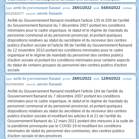
arrêté du gouvernement flamand
28/01/2022
04/04/2022
type
prom.
pub.
numac
autorite flamande
2022040377
source
Arrêté du Gouvernement flamand modifiant l'article 135 et 209 de l'arrêté
du Gouvernement flamand du 7 décembre 2007 portant les conditions
minimales pour le cadre organique, le statut et le régime de mandats du
personnel communal et du personnel provincial, et portant quelques
dispositions relatives au statut du secrétaire et du receveur des centres
publics d'action sociale et l'article 98 de l'arrêté du Gouvernement flamand
du 12 novembre 2010 portant les conditions minimales pour le cadre
organique et le régime de mandats du personnel des centres publics
d'action sociale et portant les conditions minimales pour certains aspects
du statut de certains groupes du personnel des centres publics d'action
sociale
arrêté du gouvernement flamand
28/01/2022
12/04/2022
type
prom.
pub.
numac
autorite flamande
2022040383
source
Arrêté du Gouvernement flamand modifiant l'article 164 de l'arrêté du
Gouvernement flamand du 7 décembre 2007 portant les conditions
minimales pour le cadre organique, le statut et le régime de mandats du
personnel communal et du personnel provincial, et portant quelques
dispositions relatives au statut du secrétaire et du receveur des centres
publics d'action sociale et modifiant les articles 8 et 21 de l'arrêté du
Gouvernement flamand du 12 mars 2021 portant des mesures à la suite de
la pandémie provoquée par le COVID-19 et modifiant les conditions
minimales de statut du personnel des communes, des centres publics
d'action sociale et des provinces