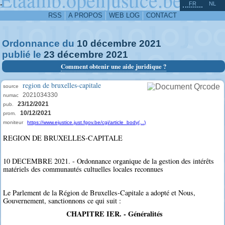
^
-
FR
NL
RSS
A PROPOS
WEB LOG
CONTACT
Ordonnance du
10
décembre
2021
publié le
23
décembre
2021
Comment obtenir une aide juridique ?
region de bruxelles-capitale
source
2021034330
numac
23/12/2021
pub.
10/12/2021
prom.
moniteur
https://www.ejustice.just.fgov.be/cgi/article_body(...)
REGION DE BRUXELLES-CAPITALE
10 DECEMBRE 2021. - Ordonnance organique de la gestion des intérêts
matériels des communautés cultuelles locales reconnues
Le Parlement de la Région de Bruxelles-Capitale a adopté et Nous,
Gouvernement, sanctionnons ce qui suit :
CHAPITRE IER. - Généralités