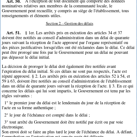
Art. 50.
A l'exception de tout document qui comporte des données
nominatives relatives aux membres de la communauté locale, le
Gouvernement peut recueillir, y compris au siège de l'établissement, tous
renseignements et éléments utiles.
Section 2. - Gestion des délais
Art. 51.
§ 1er. Les arrêtés pris en exécution des articles 34 et 37
doivent être notifiés au conseil d'administration dans un délai de quarante
jours suivant la réception de l'acte approuvé par l'organe représentatif ou
des pièces justificatives lorsqu'elles ont été réclamées dans le délai. Ce délai
peut être prorogé une fois par le Gouvernement pour un délai ne pouvant
pas dépasser le délai initial.
La décision de proroger le délai doit également être notifiée avant
l'expiration du délai initial. Si ces délais ne sont pas respectés, l'acte est
réputé approuvé. § 2. Les arrêtés pris en exécution des articles 52 à 54, et
59 à 63, doivent être notifiés au conseil d'administration de l'établissement
dans un délai de quarante jours suivant la réception de l'acte. § 3. En ce qui
concerne les délais qui lui sont impartis, le Gouvernement est tenu par les
règles suivantes :
1° le premier jour du délai est le lendemain du jour de la réception de
l'acte en sa forme authentique ;
2° le jour de l'échéance est compté dans le délai ;
3° tout arrêté du Gouvernement doit être notifié par écrit ou par voie
électronique.
Son envoi doit se faire au plus tard le jour de l'échéance du délai. A défaut,
l'approbation ou l'autorisation est censée avoir été délivrée.