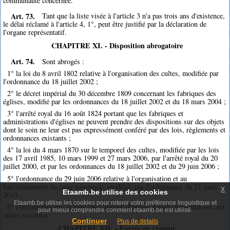
communauté concernée.
Art. 73.
Tant que la liste visée à l'article 3 n'a pas trois ans d'existence,
le délai réclamé à l'article 4, 1°, peut être justifié par la déclaration de
l'organe représentatif.
CHAPITRE XI. - Disposition abrogatoire
Art. 74.
Sont abrogés :
1° la loi du 8 avril 1802 relative à l'organisation des cultes, modifiée par
l'ordonnance du 18 juillet 2002 ;
2° le décret impérial du 30 décembre 1809 concernant les fabriques des
églises, modifié par les ordonnances du 18 juillet 2002 et du 18 mars 2004 ;
3° l'arrêté royal du 16 août 1824 portant que les fabriques et
administrations d'églises ne peuvent prendre des dispositions sur des objets
dont le soin ne leur est pas expressément conféré par des lois, règlements et
ordonnances existants ;
4° la loi du 4 mars 1870 sur le temporel des cultes, modifiée par les lois
des 17 avril 1985, 10 mars 1999 et 27 mars 2006, par l'arrêté royal du 20
juillet 2000, et par les ordonnances du 18 juillet 2002 et du 29 juin 2006 ;
5° l'ordonnance du 29 juin 2006 relative à l'organisation et au
fonctionnement du culte islamique, modifiée par l'ordonnance du 21 mars
x
Etaamb.be utilise des cookies
2013 ;
Etaamb.be utilise les cookies pour retenir votre préférence linguistique et
6° l'ordonnance du 29 juin 2006 portant diverses dispositions relatives aux
pour mieux comprendre comment etaamb.be est utilisé.
cultes reconnus.
Continuer
Plus de details
CHAPITRE XII. - Entrée en vigueur