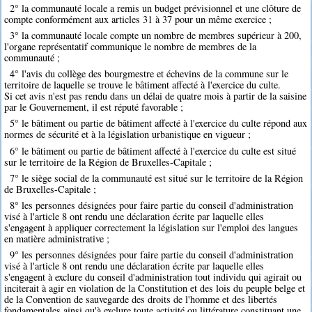
2° la communauté locale a remis un budget prévisionnel et une clôture de
compte conformément aux articles 31 à 37 pour un même exercice ;
3° la communauté locale compte un nombre de membres supérieur à 200,
l'organe représentatif communique le nombre de membres de la
communauté ;
4° l'avis du collège des bourgmestre et échevins de la commune sur le
territoire de laquelle se trouve le bâtiment affecté à l'exercice du culte.
Si cet avis n'est pas rendu dans un délai de quatre mois à partir de la saisine
par le Gouvernement, il est réputé favorable ;
5° le bâtiment ou partie de bâtiment affecté à l'exercice du culte répond aux
normes de sécurité et à la législation urbanistique en vigueur ;
6° le bâtiment ou partie de bâtiment affecté à l'exercice du culte est situé
sur le territoire de la Région de Bruxelles-Capitale ;
7° le siège social de la communauté est situé sur le territoire de la Région
de Bruxelles-Capitale ;
8° les personnes désignées pour faire partie du conseil d'administration
visé à l'article 8 ont rendu une déclaration écrite par laquelle elles
s'engagent à appliquer correctement la législation sur l'emploi des langues
en matière administrative ;
9° les personnes désignées pour faire partie du conseil d'administration
visé à l'article 8 ont rendu une déclaration écrite par laquelle elles
s'engagent à exclure du conseil d'administration tout individu qui agirait ou
inciterait à agir en violation de la Constitution et des lois du peuple belge et
de la Convention de sauvegarde des droits de l'homme et des libertés
fondamentales ainsi qu'à exclure toute activité ou littérature constituant une