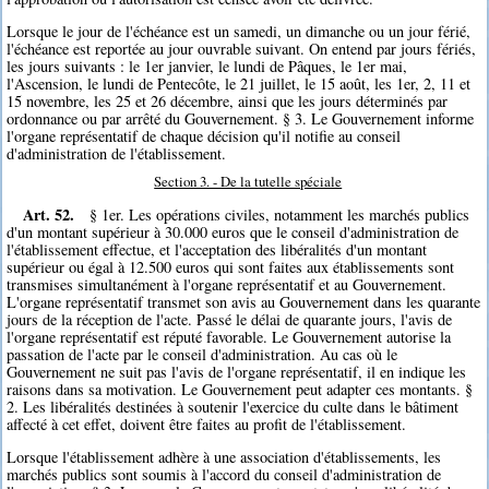
Lorsque le jour de l'échéance est un samedi, un dimanche ou un jour férié,
l'échéance est reportée au jour ouvrable suivant. On entend par jours fériés,
les jours suivants : le 1er janvier, le lundi de Pâques, le 1er mai,
l'Ascension, le lundi de Pentecôte, le 21 juillet, le 15 août, les 1er, 2, 11 et
15 novembre, les 25 et 26 décembre, ainsi que les jours déterminés par
ordonnance ou par arrêté du Gouvernement. § 3. Le Gouvernement informe
l'organe représentatif de chaque décision qu'il notifie au conseil
d'administration de l'établissement.
Section 3. - De la tutelle spéciale
Art. 52.
§ 1er. Les opérations civiles, notamment les marchés publics
d'un montant supérieur à 30.000 euros que le conseil d'administration de
l'établissement effectue, et l'acceptation des libéralités d'un montant
supérieur ou égal à 12.500 euros qui sont faites aux établissements sont
transmises simultanément à l'organe représentatif et au Gouvernement.
L'organe représentatif transmet son avis au Gouvernement dans les quarante
jours de la réception de l'acte. Passé le délai de quarante jours, l'avis de
l'organe représentatif est réputé favorable. Le Gouvernement autorise la
passation de l'acte par le conseil d'administration. Au cas où le
Gouvernement ne suit pas l'avis de l'organe représentatif, il en indique les
raisons dans sa motivation. Le Gouvernement peut adapter ces montants. §
2. Les libéralités destinées à soutenir l'exercice du culte dans le bâtiment
affecté à cet effet, doivent être faites au profit de l'établissement.
Lorsque l'établissement adhère à une association d'établissements, les
marchés publics sont soumis à l'accord du conseil d'administration de