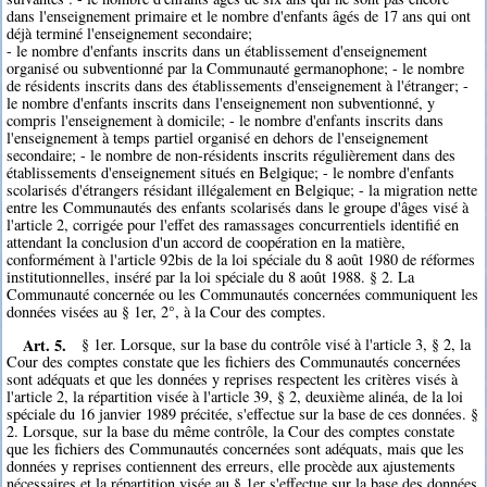
dans l'enseignement primaire et le nombre d'enfants âgés de 17 ans qui ont
déjà terminé l'enseignement secondaire;
- le nombre d'enfants inscrits dans un établissement d'enseignement
organisé ou subventionné par la Communauté germanophone; - le nombre
de résidents inscrits dans des établissements d'enseignement à l'étranger; -
le nombre d'enfants inscrits dans l'enseignement non subventionné, y
compris l'enseignement à domicile; - le nombre d'enfants inscrits dans
l'enseignement à temps partiel organisé en dehors de l'enseignement
secondaire; - le nombre de non-résidents inscrits régulièrement dans des
établissements d'enseignement situés en Belgique; - le nombre d'enfants
scolarisés d'étrangers résidant illégalement en Belgique; - la migration nette
entre les Communautés des enfants scolarisés dans le groupe d'âges visé à
l'article 2, corrigée pour l'effet des ramassages concurrentiels identifié en
attendant la conclusion d'un accord de coopération en la matière,
conformément à l'article 92bis de la loi spéciale du 8 août 1980 de réformes
institutionnelles, inséré par la loi spéciale du 8 août 1988. § 2. La
Communauté concernée ou les Communautés concernées communiquent les
données visées au § 1er, 2°, à la Cour des comptes.
Art. 5.
§ 1er. Lorsque, sur la base du contrôle visé à l'article 3, § 2, la
Cour des comptes constate que les fichiers des Communautés concernées
sont adéquats et que les données y reprises respectent les critères visés à
l'article 2, la répartition visée à l'article 39, § 2, deuxième alinéa, de la loi
spéciale du 16 janvier 1989 précitée, s'effectue sur la base de ces données. §
2. Lorsque, sur la base du même contrôle, la Cour des comptes constate
que les fichiers des Communautés concernées sont adéquats, mais que les
données y reprises contiennent des erreurs, elle procède aux ajustements
nécessaires et la répartition visée au § 1er s'effectue sur la base des données