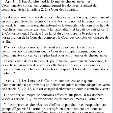
Art. 3.
§ 1er. Au plus tard le 15 mai de chaque année, les
Communautés concernées communiquent les données résultant du
comptage, visées à l'article 2, à la Cour des comptes.
Ces données sont reprises dans des fichiers électroniques qui comprennent
en outre, par élève, les mentions suivantes : - le nom et le prénom, - le cas
échéant, le numéro du registre national et le domicile, - le nom et le lieu de
l'établissement d'enseignement, - la nationalité, - et la date de naissance. §
2. Conformément à l'article 5 de la loi du 29 octobre 1846 relative à
l'organisation de la Cour des comptes, la Cour des comptes est chargée de
vérifier :
1° si les fichiers visés au § 1er sont adéquats pour le contrôle et
conformes aux instructions que la Cour des comptes communique aux
Communautés concernées au plus tard pour le 15 janvier de chaque année;
2° sur la base de ces fichiers et, pour chaque Communauté concernée, le
cas échéant au moyen de contrôles effectués sur place, si les données
reprises dans les fichiers sont exactes et respectent les critères énumérés à
l'article 2.
Art. 4.
§ 1er. Lorsque la Cour des comptes constate qu'une
Communauté n'a pas transmis un fichier considéré comme adéquat en vertu
de l'article 3, § 2, 1°, elle est chargée d'effectuer un double contrôle visant :
1° à vérifier, au moyen de contrôles effectués sur place, si les données
visées à l'article 3, § 1er, respectent les critères énumérés à l'article 2;
2° à comparer ces données aux chiffres de population correspondant au
groupe d'âges visé à l'article 2, corrigés en tenant compte des données
suivantes : - le nombre d'enfants âgés de six ans qui ne sont pas encore