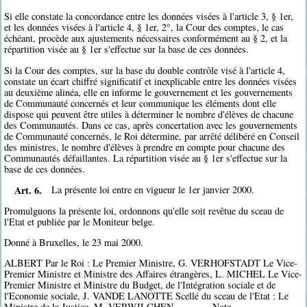
Si elle constate la concordance entre les données visées à l'article 3, § 1er,
et les données visées à l'article 4, § 1er, 2°, la Cour des comptes, le cas
échéant, procède aux ajustements nécessaires conformément au § 2, et la
répartition visée au § 1er s'effectue sur la base de ces données.
Si la Cour des comptes, sur la base du double contrôle visé à l'article 4,
constate un écart chiffré significatif et inexplicable entre les données visées
au deuxième alinéa, elle en informe le gouvernement et les gouvernements
de Communauté concernés et leur communique les éléments dont elle
dispose qui peuvent être utiles à déterminer le nombre d'élèves de chacune
des Communautés. Dans ce cas, après concertation avec les gouvernements
de Communauté concernés, le Roi détermine, par arrêté délibéré en Conseil
des ministres, le nombre d'élèves à prendre en compte pour chacune des
Communautés défaillantes. La répartition visée au § 1er s'effectue sur la
base de ces données.
Art. 6.
La présente loi entre en vigueur le 1er janvier 2000.
Promulguons la présente loi, ordonnons qu'elle soit revêtue du sceau de
l'Etat et publiée par le Moniteur belge.
Donné à Bruxelles, le 23 mai 2000.
ALBERT Par le Roi : Le Premier Ministre, G. VERHOFSTADT Le Vice-
Premier Ministre et Ministre des Affaires étrangères, L. MICHEL Le Vice-
Premier Ministre et Ministre du Budget, de l'Intégration sociale et de
l'Economie sociale, J. VANDE LANOTTE Scellé du sceau de l'Etat : Le
Ministre de la Justice, M. VERWILGHEN _______ Note