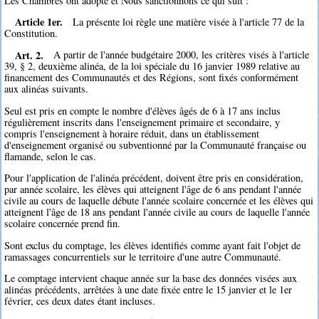
Les Chambres ont adopté et Nous sanctionnons ce qui suit :
Article 1er.
La présente loi règle une matière visée à l'article 77 de la
Constitution.
Art. 2.
A partir de l'année budgétaire 2000, les critères visés à l'article
39, § 2, deuxième alinéa, de la loi spéciale du 16 janvier 1989 relative au
financement des Communautés et des Régions, sont fixés conformément
aux alinéas suivants.
Seul est pris en compte le nombre d'élèves âgés de 6 à 17 ans inclus
régulièrement inscrits dans l'enseignement primaire et secondaire, y
compris l'enseignement à horaire réduit, dans un établissement
d'enseignement organisé ou subventionné par la Communauté française ou
flamande, selon le cas.
Pour l'application de l'alinéa précédent, doivent être pris en considération,
par année scolaire, les élèves qui atteignent l'âge de 6 ans pendant l'année
civile au cours de laquelle débute l'année scolaire concernée et les élèves qui
atteignent l'âge de 18 ans pendant l'année civile au cours de laquelle l'année
scolaire concernée prend fin.
Sont exclus du comptage, les élèves identifiés comme ayant fait l'objet de
ramassages concurrentiels sur le territoire d'une autre Communauté.
Le comptage intervient chaque année sur la base des données visées aux
alinéas précédents, arrêtées à une date fixée entre le 15 janvier et le 1er
février, ces deux dates étant incluses.