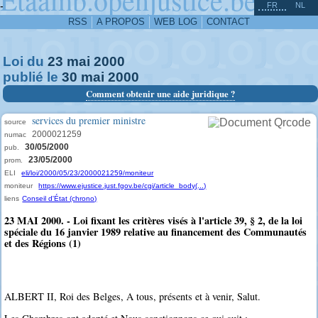
^
-
FR
NL
RSS
A PROPOS
WEB LOG
CONTACT
Loi du
23
mai
2000
publié le
30
mai
2000
Comment obtenir une aide juridique ?
services du premier ministre
source
2000021259
numac
30/05/2000
pub.
23/05/2000
prom.
ELI
eli/loi/2000/05/23/2000021259/moniteur
moniteur
https://www.ejustice.just.fgov.be/cgi/article_body(...)
liens
Conseil d'État (chrono)
23 MAI 2000. - Loi fixant les critères visés à l'article 39, § 2, de la loi
spéciale du 16 janvier 1989 relative au financement des Communautés
et des Régions (1)
ALBERT II, Roi des Belges, A tous, présents et à venir, Salut.