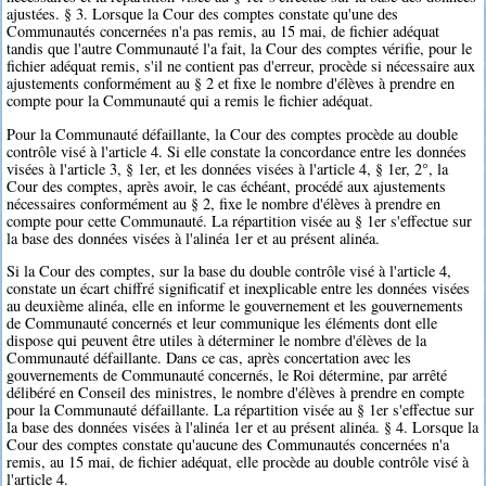
ajustées. § 3. Lorsque la Cour des comptes constate qu'une des
Communautés concernées n'a pas remis, au 15 mai, de fichier adéquat
tandis que l'autre Communauté l'a fait, la Cour des comptes vérifie, pour le
fichier adéquat remis, s'il ne contient pas d'erreur, procède si nécessaire aux
ajustements conformément au § 2 et fixe le nombre d'élèves à prendre en
compte pour la Communauté qui a remis le fichier adéquat.
Pour la Communauté défaillante, la Cour des comptes procède au double
contrôle visé à l'article 4. Si elle constate la concordance entre les données
visées à l'article 3, § 1er, et les données visées à l'article 4, § 1er, 2°, la
Cour des comptes, après avoir, le cas échéant, procédé aux ajustements
nécessaires conformément au § 2, fixe le nombre d'élèves à prendre en
compte pour cette Communauté. La répartition visée au § 1er s'effectue sur
la base des données visées à l'alinéa 1er et au présent alinéa.
Si la Cour des comptes, sur la base du double contrôle visé à l'article 4,
constate un écart chiffré significatif et inexplicable entre les données visées
au deuxième alinéa, elle en informe le gouvernement et les gouvernements
de Communauté concernés et leur communique les éléments dont elle
dispose qui peuvent être utiles à déterminer le nombre d'élèves de la
Communauté défaillante. Dans ce cas, après concertation avec les
gouvernements de Communauté concernés, le Roi détermine, par arrêté
délibéré en Conseil des ministres, le nombre d'élèves à prendre en compte
pour la Communauté défaillante. La répartition visée au § 1er s'effectue sur
la base des données visées à l'alinéa 1er et au présent alinéa. § 4. Lorsque la
Cour des comptes constate qu'aucune des Communautés concernées n'a
remis, au 15 mai, de fichier adéquat, elle procède au double contrôle visé à
l'article 4.