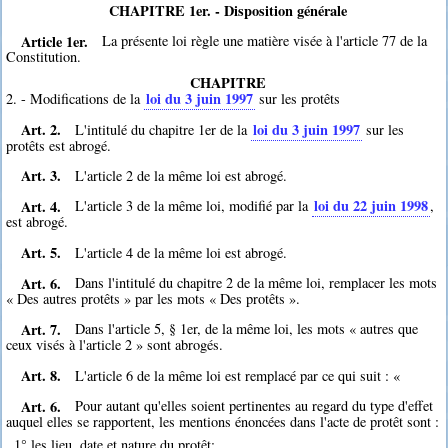
CHAPITRE 1er. - Disposition générale
Article 1er.
La présente loi règle une matière visée à l'article 77 de la
Constitution.
CHAPITRE
loi du 3 juin 1997
2. - Modifications de la
sur les protêts
Art. 2.
loi du 3 juin 1997
L'intitulé du chapitre 1er de la
sur les
protêts est abrogé.
Art. 3.
L'article 2 de la même loi est abrogé.
Art. 4.
loi du 22 juin 1998
L'article 3 de la même loi, modifié par la
,
est abrogé.
Art. 5.
L'article 4 de la même loi est abrogé.
Art. 6.
Dans l'intitulé du chapitre 2 de la même loi, remplacer les mots
« Des autres protêts » par les mots « Des protêts ».
Art. 7.
Dans l'article 5, § 1er, de la même loi, les mots « autres que
ceux visés à l'article 2 » sont abrogés.
Art. 8.
L'article 6 de la même loi est remplacé par ce qui suit : «
Art. 6.
Pour autant qu'elles soient pertinentes au regard du type d'effet
auquel elles se rapportent, les mentions énoncées dans l'acte de protêt sont :
1° les lieu, date et nature du protêt;