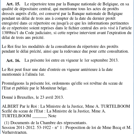
Art. 15.
Le répertoire tenu par la Banque nationale de Belgique, en sa
qualité de dépositaire central, qui mentionne tous les actes de protêts
dressés auprès d'elle, est conservé par la Banque nationale de Belgique
pendant un délai de trois ans à compter de la date du dernier protêt
enregistré dans ce répertoire ou jusqu'à ce que les informations pertinentes
de ce répertoire soient reprises dans le fichier central des avis visé à l'article
1389bis/1 du Code judiciaire, si cette reprise intervient avant l'expiration du
délai de trois ans précité.
Le Roi fixe les modalités de la consultation du répertoire des protêts
pendant le délai précité, ainsi que la redevance due pour cette consultation.
Art. 16.
La présente loi entre en vigueur le 1er septembre 2013.
Le Roi peut fixer une date d'entrée en vigueur antérieure à la date
mentionnée à l'alinéa 1er.
Promulguons la présente loi, ordonnons qu'elle soi revêtue du sceau de
l'Etat et publiée par le Moniteur belge.
Donné à Bruxelles, le 23 avril 2013.
ALBERT Par le Roi : La Ministre de la Justice, Mme A. TURTELBOOM
Scellé du sceau de l'Etat : La Ministre de la Justice, Mme A.
TURTELBOOM _______ Note
(1) Documents de la Chambre des répresentants.
Session 2011-2012. 53-1922 - n° 1 : Proposition de loi de Mme Becq et M.
Verherstraeten.