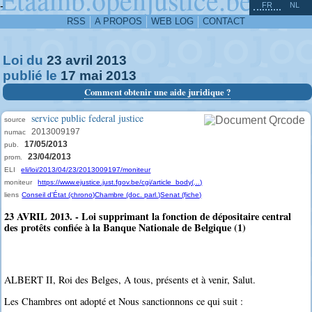
^
-
FR
NL
RSS
A PROPOS
WEB LOG
CONTACT
Loi du
23
avril
2013
publié le
17
mai
2013
Comment obtenir une aide juridique ?
service public federal justice
source
2013009197
numac
17/05/2013
pub.
23/04/2013
prom.
ELI
eli/loi/2013/04/23/2013009197/moniteur
moniteur
https://www.ejustice.just.fgov.be/cgi/article_body(...)
liens
Conseil d'État (chrono)
Chambre (doc. parl.)
Senat (fiche)
23 AVRIL 2013. - Loi supprimant la fonction de dépositaire central
des protêts confiée à la Banque Nationale de Belgique (1)
ALBERT II, Roi des Belges, A tous, présents et à venir, Salut.
Les Chambres ont adopté et Nous sanctionnons ce qui suit :