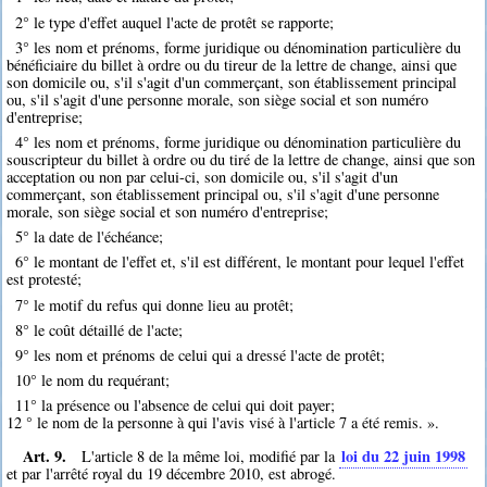
2° le type d'effet auquel l'acte de protêt se rapporte;
3° les nom et prénoms, forme juridique ou dénomination particulière du
bénéficiaire du billet à ordre ou du tireur de la lettre de change, ainsi que
son domicile ou, s'il s'agit d'un commerçant, son établissement principal
ou, s'il s'agit d'une personne morale, son siège social et son numéro
d'entreprise;
4° les nom et prénoms, forme juridique ou dénomination particulière du
souscripteur du billet à ordre ou du tiré de la lettre de change, ainsi que son
acceptation ou non par celui-ci, son domicile ou, s'il s'agit d'un
commerçant, son établissement principal ou, s'il s'agit d'une personne
morale, son siège social et son numéro d'entreprise;
5° la date de l'échéance;
6° le montant de l'effet et, s'il est différent, le montant pour lequel l'effet
est protesté;
7° le motif du refus qui donne lieu au protêt;
8° le coût détaillé de l'acte;
9° les nom et prénoms de celui qui a dressé l'acte de protêt;
10° le nom du requérant;
11° la présence ou l'absence de celui qui doit payer;
12 ° le nom de la personne à qui l'avis visé à l'article 7 a été remis. ».
Art. 9.
loi du 22 juin 1998
L'article 8 de la même loi, modifié par la
et par l'arrêté royal du 19 décembre 2010, est abrogé.