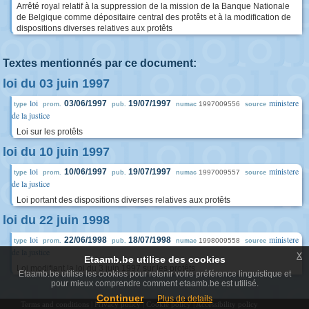
Arrêté royal relatif à la suppression de la mission de la Banque Nationale
de Belgique comme dépositaire central des protêts et à la modification de
dispositions diverses relatives aux protêts
Textes mentionnés par ce document:
loi du 03 juin 1997
loi
ministere
03/06/1997
19/07/1997
1997009556
type
prom.
pub.
numac
source
de la justice
Loi sur les protêts
loi du 10 juin 1997
loi
ministere
10/06/1997
19/07/1997
1997009557
type
prom.
pub.
numac
source
de la justice
Loi portant des dispositions diverses relatives aux protêts
loi du 22 juin 1998
loi
ministere
22/06/1998
18/07/1998
1998009558
type
prom.
pub.
numac
source
de la justice
x
Etaamb.be utilise des cookies
Loi modifiant la loi du 3 juin 1997 sur les protêts
Etaamb.be utilise les cookies pour retenir votre préférence linguistique et
pour mieux comprendre comment etaamb.be est utilisé.
Continuer
Plus de details
Terms and conditions
|
Privacy policy
|
Cookie policy
|
Accessibility policy