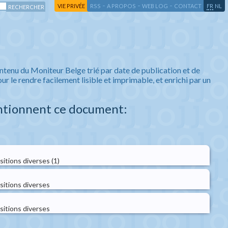
-
-
-
-
VIE PRIVÉE
RSS
A PROPOS
WEB LOG
CONTACT
FR
NL
ntenu du Moniteur Belge trié par date de publication et de
ur le rendre facilement lisible et imprimable, et enrichi par un
ntionnent ce document:
sitions diverses (1)
sitions diverses
sitions diverses