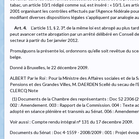
tabac, un article 10/1 rédigé comme sui, est inséré : « 10/1. Les artic
2001 organisant les contrôles effectués par l'Agence fédérale pour 
modifiant diverses dispositions légales s'appliquent par analogie aux 
Art. 4.
L'article 11, § 2, 3°, de la même loi est abrogé au plus tar
peut avancer cette abrogation par un arrêté délibéré en Conseil de
secteur à partir du 1er janvier 2012.
Promulguons la présente loi, ordonnons qu'elle soit revêtue du scea
belge.
Donné à Bruxelles, le 22 décembre 2009.
ALBERT Par le Roi : Pour la Ministre des Affaires sociales et de la 
Pensions et des Grandes Villes, M. DAERDEN Scellé du secau de l'Eta
CLERCQ Note
(1) Documents de la Chambre des représentants : Doc 52 2306 (200
002 : Amendement. 003 : Rapport de la Commission. 004 : Texte ad
adopté en séance plénière et transmis au Sénat. 006 : Amendement
Voir aussi : Compte rendu intégral n° 131 du 17 decembre 2009.
Documents du Sénat : Doc 4-1559 - 2008/2009 : 001 : Projet évoqué