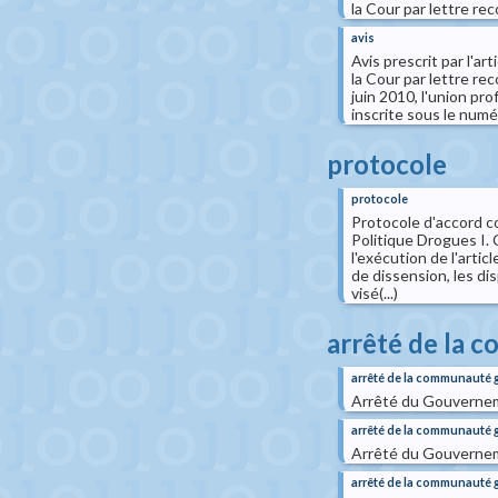
la Cour par lettre re
avis
Avis prescrit par l'ar
la Cour par lettre re
juin 2010, l'union pr
inscrite sous le numéro
protocole
protocole
Protocole d'accord co
Politique Drogues I. 
l'exécution de l'arti
de dissension, les di
visé(...)
arrêté de la
arrêté de la communauté
Arrêté du Gouverneme
arrêté de la communauté
Arrêté du Gouverneme
arrêté de la communauté