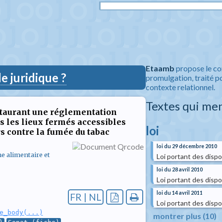
Etaamb
propose le co
 juridique ?
promulgation, traité po
contexte relationnel.
Textes qui me
staurant une réglementation
ns les lieux fermés accessibles
loi
rs contre la fumée du tabac
loi du 29 décembre 2010
ne alimentaire et
Loi portant des dispo
loi du 28 avril 2010
Loi portant des dispo
loi du 14 avril 2011
FR | NL
Loi portant des dispo
e_body(...)
montrer plus (10)