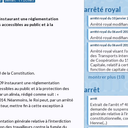
)
Senat (fiche)
arrêté royal
arrêté royal du 10 janvier 
 instaurant une réglementation
Arrêté royal modifia
 accessibles au public et à la
arrêté royal du 06 avril 20
Arrêté royal modifian
arrêté royal du 06 avril 20
Arrêté royal visant l
des Transports interc
de Coopération du 15
Capitale, relatif à ce
fonction de capitale 
8 de la Constitution.
montrer plus (10)
e 2009 instaurant une réglementation
arrêt
essibles au public et à la protection des
r un alinéa, rédigé comme suit : «
arrêt
 2014. Néanmoins, le Roi peut, par un arrêté
Extrait de l'arrêt n°
teur, mettre fin à cette exception à
demande de suspensi
générale relative à l
constitutionnelle, c
ation générale relative à l'interdiction
Henne(...)
ion des travailleurs contre la fumée du