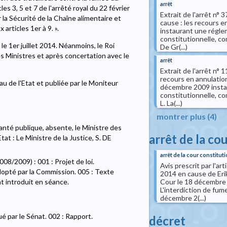
arrêt
les 3, 5 et 7 de l'arrêté royal du 22 février
Extrait de l'arrêt n
la Sécurité de la Chaîne alimentaire et
cause : les recours e
articles 1er à 9. ».
instaurant une réglem
constitutionnelle, c
d le 1er juillet 2014. Néanmoins, le Roi
De Gr(...)
s Ministres et après concertation avec le
arrêt
Extrait de l'arrêt n°
recours en annulation t
u de l'Etat et publiée par le Moniteur
décembre 2009 instau
constitutionnelle, c
L. La(...)
montrer plus (4)
Santé publique, absente, le Ministre des
arrêt de la co
t : Le Ministre de la Justice, S. DE
arrêt de la cour constituti
8/2009) : 001 : Projet de loi.
Avis prescrit par l'ar
opté par la Commission. 005 : Texte
2014 en cause de Eri
Cour le 18 décembre 2
 introduit en séance.
L'interdiction de fume
décembre 2(...)
 par le Sénat. 002 : Rapport.
décret