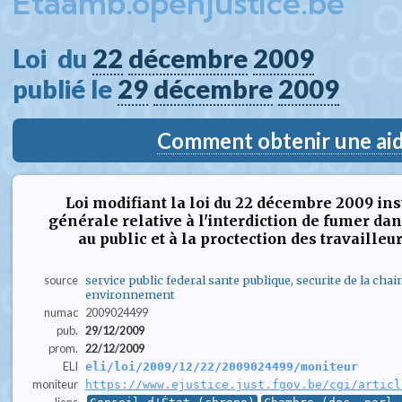
Etaamb.openjustice.be
Loi  du 
22
décembre
2009
publié le 
29
décembre
2009
Comment obtenir une aide
Loi modifiant la loi du 22 décembre 2009 in
générale relative à l'interdiction de fumer da
au public et à la proctection des travailleu
source
service public federal sante publique, securite de la chai
environnement
numac
2009024499
pub.
29/12/2009
prom.
22/12/2009
ELI
eli/loi/2009/12/22/2009024499/moniteur
moniteur
https://www.ejustice.just.fgov.be/cgi/articl