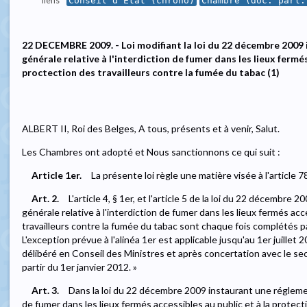
liens
Conseil d'État (chrono)
Chambre (doc. parl.
22 DECEMBRE 2009. - Loi modifiant la loi du 22 décembre 2009
générale relative à l'interdiction de fumer dans les lieux fermés
proctection des travailleurs contre la fumée du tabac (1)
ALBERT II, Roi des Belges, A tous, présents et à venir, Salut.
Les Chambres ont adopté et Nous sanctionnons ce qui suit :
Article 1er.
La présente loi règle une matière visée à l'article 7
Art. 2.
L'article 4, § 1er, et l'article 5 de la loi du 22 décembr
générale relative à l'interdiction de fumer dans les lieux fermés acc
travailleurs contre la fumée du tabac sont chaque fois complétés pa
L'exception prévue à l'alinéa 1er est applicable jusqu'au 1er juillet
délibéré en Conseil des Ministres et après concertation avec le sec
partir du 1er janvier 2012. »
Art. 3.
Dans la loi du 22 décembre 2009 instaurant une réglement
de fumer dans les lieux fermés accessibles au public et à la protect