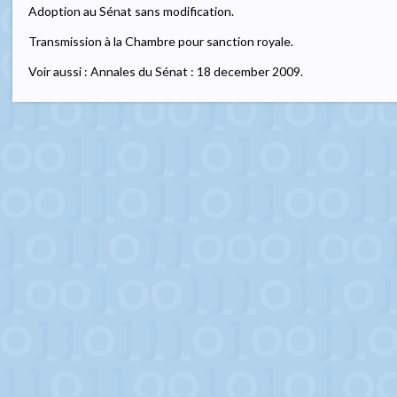
Adoption au Sénat sans modification.
Transmission à la Chambre pour sanction royale.
Voir aussi : Annales du Sénat : 18 december 2009.